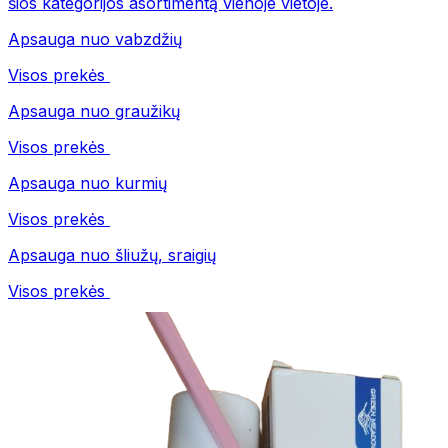
šios kategorijos asortimentą vienoje vietoje.
Apsauga nuo vabzdžių
Visos prekės
Apsauga nuo graužikų
Visos prekės
Apsauga nuo kurmių
Visos prekės
Apsauga nuo šliužų, sraigių
Visos prekės