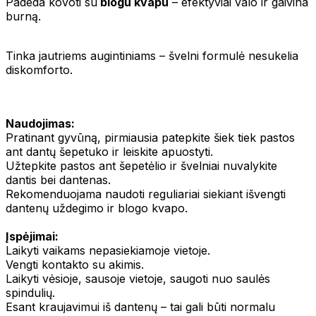
Padeda kovoti su
blogu kvapu
– efektyviai valo ir gaivina
burną.
Tinka jautriems augintiniams – švelni formulė nesukelia
diskomforto.
Naudojimas:
Pratinant gyvūną, pirmiausia patepkite šiek tiek pastos
ant dantų šepetuko ir leiskite apuostyti.
Užtepkite pastos ant šepetėlio ir švelniai nuvalykite
dantis bei dantenas.
Rekomenduojama naudoti reguliariai siekiant išvengti
dantenų uždegimo ir blogo kvapo.
Įspėjimai:
Laikyti vaikams nepasiekiamoje vietoje.
Vengti kontakto su akimis.
Laikyti vėsioje, sausoje vietoje, saugoti nuo saulės
spindulių.
Esant kraujavimui iš dantenų – tai gali būti normalu