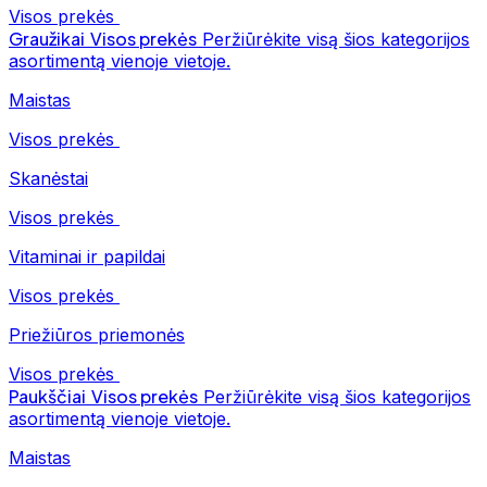
Visos prekės
Graužikai
Visos prekės
Peržiūrėkite visą šios kategorijos
asortimentą vienoje vietoje.
Maistas
Visos prekės
Skanėstai
Visos prekės
Vitaminai ir papildai
Visos prekės
Priežiūros priemonės
Visos prekės
Paukščiai
Visos prekės
Peržiūrėkite visą šios kategorijos
asortimentą vienoje vietoje.
Maistas