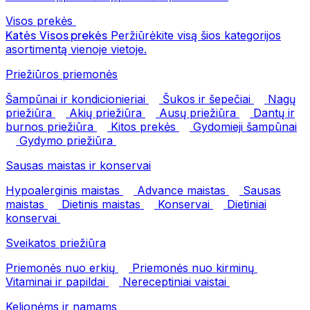
Visos prekės
Katės
Visos prekės
Peržiūrėkite visą šios kategorijos
asortimentą vienoje vietoje.
Priežiūros priemonės
Šampūnai ir kondicionieriai
Šukos ir šepečiai
Nagų
priežiūra
Akių priežiūra
Ausų priežiūra
Dantų ir
burnos priežiūra
Kitos prekės
Gydomieji šampūnai
Gydymo priežiūra
Sausas maistas ir konservai
Hypoalerginis maistas
Advance maistas
Sausas
maistas
Dietinis maistas
Konservai
Dietiniai
konservai
Sveikatos priežiūra
Priemonės nuo erkių
Priemonės nuo kirminų
Vitaminai ir papildai
Nereceptiniai vaistai
Kelionėms ir namams