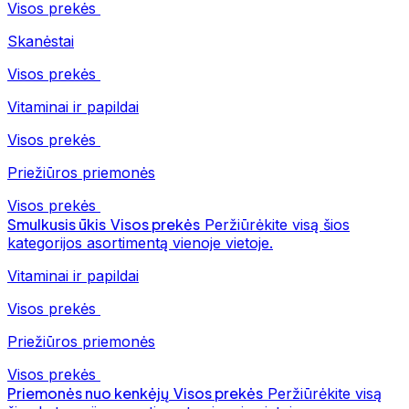
Visos prekės
Skanėstai
Visos prekės
Vitaminai ir papildai
Visos prekės
Priežiūros priemonės
Visos prekės
Smulkusis ūkis
Visos prekės
Peržiūrėkite visą šios
kategorijos asortimentą vienoje vietoje.
Vitaminai ir papildai
Visos prekės
Priežiūros priemonės
Visos prekės
Priemonės nuo kenkėjų
Visos prekės
Peržiūrėkite visą