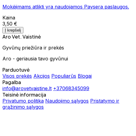
Mokėjimams atlikti yra naudojamos Paysera paslaugos.
Kaina
3,50 €
Į krepšelį
Aro Vet. Vaistinė
Gyvūnų priežiūra ir prekės
Aro - geriausia tavo gyvūnui
Parduotuvė
Visos prekės
Akcijos
Populiarūs
Blogai
Pagalba
info@arovetvaistine.lt
+37068345099
Teisinė informacija
Privatumo politika
Naudojimo sąlygos
Pristatymo ir
grąžinimo sąlygos