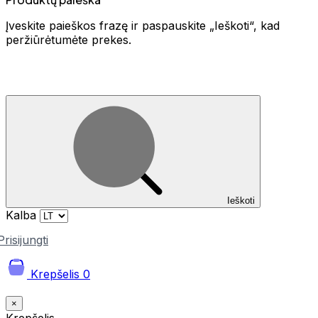
Įveskite paieškos frazę ir paspauskite „Ieškoti“, kad
peržiūrėtumėte prekes.
Ieškoti
Kalba
Prisijungti
Krepšelis
0
×