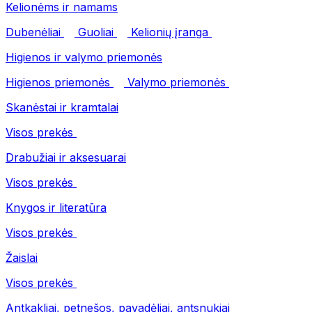
Kelionėms ir namams
Dubenėliai
Guoliai
Kelionių įranga
Higienos ir valymo priemonės
Higienos priemonės
Valymo priemonės
Skanėstai ir kramtalai
Visos prekės
Drabužiai ir aksesuarai
Visos prekės
Knygos ir literatūra
Visos prekės
Žaislai
Visos prekės
Antkakliai, petnešos, pavadėliai, antsnukiai