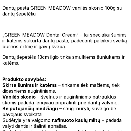
Dantų pasta GREEN MEADOW vanilės skonio 100g su
dantų šepetėliu
„GREEN MEADOW Dental Cream“ – tai specialiai šunims
ir katėms sukurta dantų pasta, padedanti palaikyti sveiką
burnos ertmę ir gaivų kvapą.
Dantų šepetėlis 13cm ilgio tinka smulkiems šuniukams ir
katėms.
Produkto savybės:
Skirta šunims ir katėms
– tinkama tiek mažiems, tiek
didesniems augintiniams.
Vanilės skonio
– švelnus ir augintiniams patrauklus
skonis padeda lengviau pripratinti prie dantų valymo.
Be putojančių medžiagų
– saugi nuryti, suvalgo be
pavojaus sveikatai.
Sudėtyje yra valgomo
rafinuoto kaulų miltų
– padeda
valyti dantis ir šalinti apnašas.