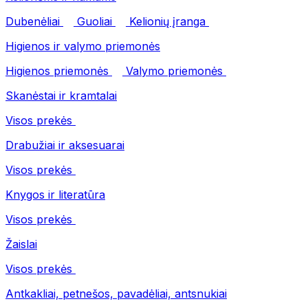
Dubenėliai
Guoliai
Kelionių įranga
Higienos ir valymo priemonės
Higienos priemonės
Valymo priemonės
Skanėstai ir kramtalai
Visos prekės
Drabužiai ir aksesuarai
Visos prekės
Knygos ir literatūra
Visos prekės
Žaislai
Visos prekės
Antkakliai, petnešos, pavadėliai, antsnukiai