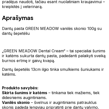
pradėjus naudoti, tačiau esant nuolatiniam kraujavimui –
kreipkitės į veterinarą.
Aprašymas
Dantų pasta GREEN MEADOW vanilės skonio 100g su
dantų šepetėliu
„GREEN MEADOW Dental Cream“ – tai specialiai šunims
ir katėms sukurta dantų pasta, padedanti palaikyti sveiką
burnos ertmę ir gaivų kvapą.
Dantų šepetėlis 13cm ilgio tinka smulkiems šuniukams ir
katėms.
Produkto savybės:
Skirta šunims ir katėms
– tinkama tiek mažiems, tiek
didesniems augintiniams.
Vanilės skonio
– švelnus ir augintiniams patrauklus
skonis padeda lengviau pripratinti prie dantų valymo.