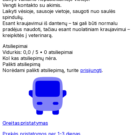
Vengti kontakto su akimis.
Laikyti vėsioje, sausoje vietoje, saugoti nuo saulės
spindulių.
Esant kraujavimui iš dantenų – tai gali būti normalu
pradėjus naudoti, tačiau esant nuolatiniam kraujavimui –
kreipkitės į veterinarą.
Atsiliepimai
Vidurkis:
0,0
/ 5
•
0 atsiliepimai
Kol kas atsiliepimų nėra.
Palikti atsiliepimą
Norėdami palikti atsiliepimą, turite
prisijungti
.
Greitas pristatymas
Prekės pristatomos per 1-3 dienas.