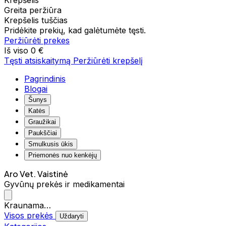
Krepšelis
Greita peržiūra
Krepšelis tuščias
Pridėkite prekių, kad galėtumėte tęsti.
Peržiūrėti prekes
Iš viso
0 €
Tęsti atsiskaitymą
Peržiūrėti krepšelį
Pagrindinis
Blogai
Šunys
Katės
Graužikai
Paukščiai
Smulkusis ūkis
Priemonės nuo kenkėjų
Aro Vet. Vaistinė
Gyvūnų prekės ir medikamentai
Kraunama…
Visos prekės
Uždaryti