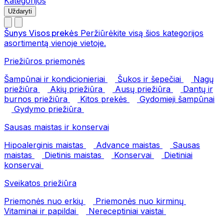
Kategorijos
Uždaryti
Šunys
Visos prekės
Peržiūrėkite visą šios kategorijos
asortimentą vienoje vietoje.
Priežiūros priemonės
Šampūnai ir kondicionieriai
Šukos ir šepečiai
Nagų
priežiūra
Akių priežiūra
Ausų priežiūra
Dantų ir
burnos priežiūra
Kitos prekės
Gydomieji šampūnai
Gydymo priežiūra
Sausas maistas ir konservai
Hipoalerginis maistas
Advance maistas
Sausas
maistas
Dietinis maistas
Konservai
Dietiniai
konservai
Sveikatos priežiūra
Priemonės nuo erkių
Priemonės nuo kirminų
Vitaminai ir papildai
Nereceptiniai vaistai