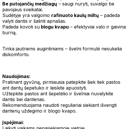
Be putojančių medžiagų
– saugi nuryti, suvalgo be
pavojaus sveikatai.
Sudėtyje yra valgomo
rafinuoto kaulų miltų
– padeda
valyti dantis ir šalinti apnašas.
Padeda kovoti su
blogu kvapu
– efektyviai valo ir gaivina
burną.
Tinka jautriems augintiniams – švelni formulė nesukelia
diskomforto.
Naudojimas:
Pratinant gyvūną, pirmiausia patepkite šiek tiek pastos
ant dantų šepetuko ir leiskite apuostyti.
Užtepkite pastos ant šepetėlio ir švelniai nuvalykite
dantis bei dantenas.
Rekomenduojama naudoti reguliariai siekiant išvengti
dantenų uždegimo ir blogo kvapo.
Įspėjimai:
Laikyti vaikams nepasiekiamoje vietoje.