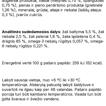
augaliniai produktai, vaisiai (mėlynės 0,75 %, spanguolės
0,75 %), pienas ir pieno perdirbimo produktai (grietinėlė
1,26 %), mineralai, grūdai, aliejai ir riebalai (lašišų aliejus
0,3 %), įvairūs cukrūs.
Analitinės sudedamosios dalys
: žali baltymai 5,5 %, žali
riebalai 2,5 %, žali pelenai 1,8 %, žalia ląsteliena 0,4 %,
drėgnis 85 %, omega-3 riebalų rūgštys 0,057 %, omega-
6 riebalų rūgštys 0,221 %.
Energetinė vertė 100 g pašaro papildo: 259 kJ (62 kcal).
Laikyti sausoje vietoje, nuo +6 ºC iki +30 ºC
temperatūroje. Atidarytą pakuotę laikyti šaldytuve ir
suvartoti ne ilgiau kaip per 48 valandas. Pašaro papildo
porcija turi būti kambario temperatūros. Visada turi būti
įpilta švaraus ir šviežio vandens.