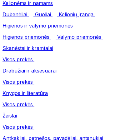
Kelionėms ir namams
Dubenėliai
Guoliai
Kelionių įranga
Higienos ir valymo priemonės
Higienos priemonės
Valymo priemonės
Skanėstai ir kramtalai
Visos prekės
Drabužiai ir aksesuarai
Visos prekės
Knygos ir literatūra
Visos prekės
Žaislai
Visos prekės
Antkakliai, petnešos, pavadėliai, antsnukiai