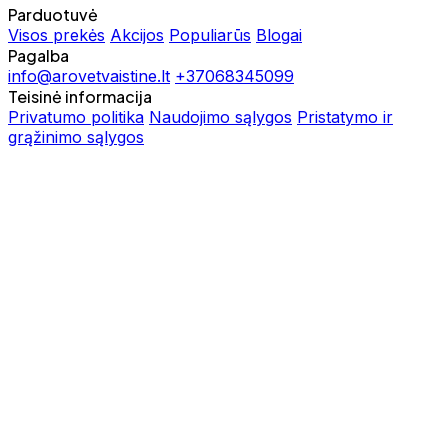
Parduotuvė
Visos prekės
Akcijos
Populiarūs
Blogai
Pagalba
info@arovetvaistine.lt
+37068345099
Teisinė informacija
Privatumo politika
Naudojimo sąlygos
Pristatymo ir
grąžinimo sąlygos