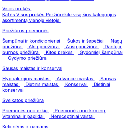
Visos prekės
Katės
Visos prekės
Peržiūrėkite visą šios kategorijos
asortimentą vienoje vietoje.
Priežiūros priemonės
Šampūnai ir kondicionieriai
Šukos ir šepečiai
Nagų
priežiūra
Akių priežiūra
Ausų priežiūra
Dantų ir
burnos priežiūra
Kitos prekės
Gydomieji šampūnai
Gydymo priežiūra
Sausas maistas ir konservai
Hypoalerginis maistas
Advance maistas
Sausas
maistas
Dietinis maistas
Konservai
Dietiniai
konservai
Sveikatos priežiūra
Priemonės nuo erkių
Priemonės nuo kirminų
Vitaminai ir papildai
Nereceptiniai vaistai
Kelionėms ir namams