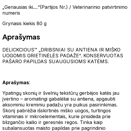
„Geriausias iki....“(Partijos Nr.) / Veterinarinio patvirtinimo
numeris
Grynasis kiekis 80 g
Aprašymas
DELICKCIOUS™ „DRIBSNIAI SU ANTIENA IR MIŠKO
UOGOMIS GRIETINĖLĖS PADAŽE“. KONSERVUOTAS
PAŠARO PAPILDAS SUAUGUSIOMS KATĖMS.
Aprašymas
:
Ypatingų skonių ir švelnių tekstūrų gerbėjos katės jau
įvertino – aromatingi gabalėliai su antiena, apgaubti
aksominiu kreminiu padažu yra puikus pasirinkimas.
Skonį pabrėžia išskirtinės miško uogos, turtingos
vitaminais ir mikroelementais, kurie prisideda prie
blizgančio kailio ir geresnės regos. Tinka kaip
subalansuotas maisto papildas prie pagrindinio