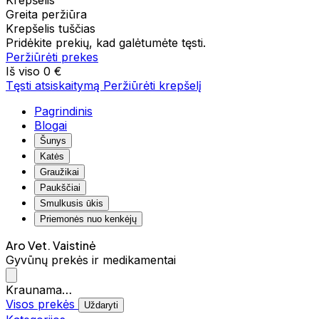
Krepšelis
Greita peržiūra
Krepšelis tuščias
Pridėkite prekių, kad galėtumėte tęsti.
Peržiūrėti prekes
Iš viso
0 €
Tęsti atsiskaitymą
Peržiūrėti krepšelį
Pagrindinis
Blogai
Šunys
Katės
Graužikai
Paukščiai
Smulkusis ūkis
Priemonės nuo kenkėjų
Aro Vet. Vaistinė
Gyvūnų prekės ir medikamentai
Kraunama…
Visos prekės
Uždaryti