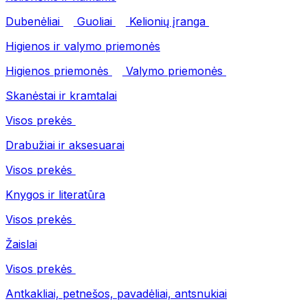
Dubenėliai
Guoliai
Kelionių įranga
Higienos ir valymo priemonės
Higienos priemonės
Valymo priemonės
Skanėstai ir kramtalai
Visos prekės
Drabužiai ir aksesuarai
Visos prekės
Knygos ir literatūra
Visos prekės
Žaislai
Visos prekės
Antkakliai, petnešos, pavadėliai, antsnukiai