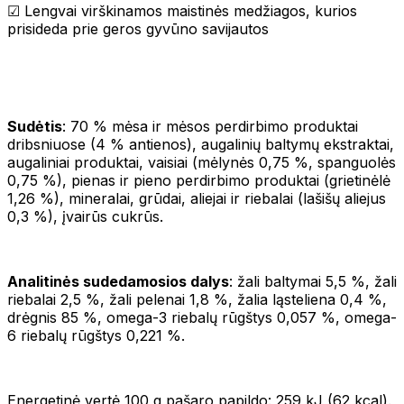
☑ Lengvai virškinamos maistinės medžiagos, kurios
prisideda prie geros gyvūno savijautos
Sudėtis
: 70 % mėsa ir mėsos perdirbimo produktai
dribsniuose (4 % antienos), augalinių baltymų ekstraktai,
augaliniai produktai, vaisiai (mėlynės 0,75 %, spanguolės
0,75 %), pienas ir pieno perdirbimo produktai (grietinėlė
1,26 %), mineralai, grūdai, aliejai ir riebalai (lašišų aliejus
0,3 %), įvairūs cukrūs.
Analitinės sudedamosios dalys
: žali baltymai 5,5 %, žali
riebalai 2,5 %, žali pelenai 1,8 %, žalia ląsteliena 0,4 %,
drėgnis 85 %, omega-3 riebalų rūgštys 0,057 %, omega-
6 riebalų rūgštys 0,221 %.
Energetinė vertė 100 g pašaro papildo: 259 kJ (62 kcal).