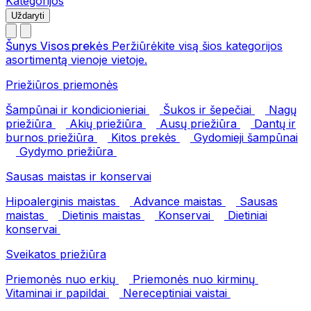
Kategorijos
Uždaryti
Šunys
Visos prekės
Peržiūrėkite visą šios kategorijos
asortimentą vienoje vietoje.
Priežiūros priemonės
Šampūnai ir kondicionieriai
Šukos ir šepečiai
Nagų
priežiūra
Akių priežiūra
Ausų priežiūra
Dantų ir
burnos priežiūra
Kitos prekės
Gydomieji šampūnai
Gydymo priežiūra
Sausas maistas ir konservai
Hipoalerginis maistas
Advance maistas
Sausas
maistas
Dietinis maistas
Konservai
Dietiniai
konservai
Sveikatos priežiūra
Priemonės nuo erkių
Priemonės nuo kirminų
Vitaminai ir papildai
Nereceptiniai vaistai