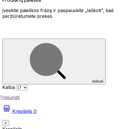
Įveskite paieškos frazę ir paspauskite „Ieškoti“, kad
peržiūrėtumėte prekes.
Ieškoti
Kalba
Prisijungti
Krepšelis
0
×