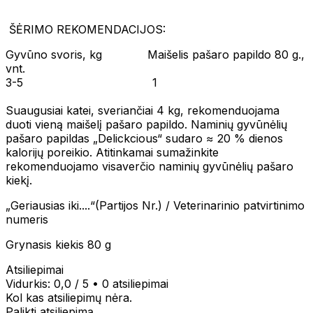
ŠĖRIMO REKOMENDACIJOS:
Gyvūno svoris, kg Maišelis pašaro papildo 80 g.,
vnt.
3-5 1
Suaugusiai katei, sveriančiai 4 kg, rekomenduojama
duoti vieną maišelį pašaro papildo. Naminių gyvūnėlių
pašaro papildas „Delickcious“ sudaro ≈ 20 % dienos
kalorijų poreikio. Atitinkamai sumažinkite
rekomenduojamo visaverčio naminių gyvūnėlių pašaro
kiekį.
„Geriausias iki....“(Partijos Nr.) / Veterinarinio patvirtinimo
numeris
Grynasis kiekis 80 g
Atsiliepimai
Vidurkis:
0,0
/ 5
•
0 atsiliepimai
Kol kas atsiliepimų nėra.
Palikti atsiliepimą