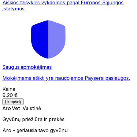
Aiškios taisyklės vykdomos pagal Europos Sąjungos
įstatymus.
Saugus apmokėjimas
Mokėjimams atlikti yra naudojamos Paysera paslaugos.
Kaina
9,20 €
Į krepšelį
Aro Vet. Vaistinė
Gyvūnų priežiūra ir prekės
Aro - geriausia tavo gyvūnui