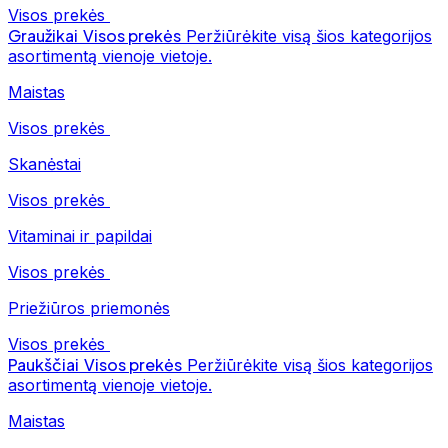
Visos prekės
Graužikai
Visos prekės
Peržiūrėkite visą šios kategorijos
asortimentą vienoje vietoje.
Maistas
Visos prekės
Skanėstai
Visos prekės
Vitaminai ir papildai
Visos prekės
Priežiūros priemonės
Visos prekės
Paukščiai
Visos prekės
Peržiūrėkite visą šios kategorijos
asortimentą vienoje vietoje.
Maistas