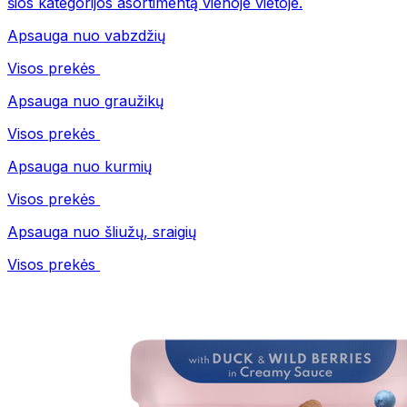
šios kategorijos asortimentą vienoje vietoje.
Apsauga nuo vabzdžių
Visos prekės
Apsauga nuo graužikų
Visos prekės
Apsauga nuo kurmių
Visos prekės
Apsauga nuo šliužų, sraigių
Visos prekės