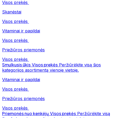
Visos prekės
Skanėstai
Visos prekės
Vitaminai ir papildai
Visos prekės
Priežiūros priemonės
Visos prekės
Smulkusis ūkis
Visos prekės
Peržiūrėkite visą šios
kategorijos asortimentą vienoje vietoje.
Vitaminai ir papildai
Visos prekės
Priežiūros priemonės
Visos prekės
Priemonės nuo kenkėjų
Visos prekės
Peržiūrėkite visą