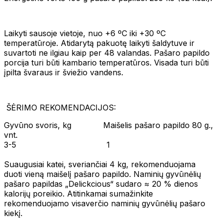
Laikyti sausoje vietoje, nuo +6 ºC iki +30 ºC
temperatūroje. Atidarytą pakuotę laikyti šaldytuve ir
suvartoti ne ilgiau kaip per 48 valandas. Pašaro papildo
porcija turi būti kambario temperatūros. Visada turi būti
įpilta švaraus ir šviežio vandens.
ŠĖRIMO REKOMENDACIJOS:
Gyvūno svoris, kg Maišelis pašaro papildo 80 g.,
vnt.
3-5 1
Suaugusiai katei, sveriančiai 4 kg, rekomenduojama
duoti vieną maišelį pašaro papildo. Naminių gyvūnėlių
pašaro papildas „Delickcious“ sudaro ≈ 20 % dienos
kalorijų poreikio. Atitinkamai sumažinkite
rekomenduojamo visaverčio naminių gyvūnėlių pašaro
kiekį.