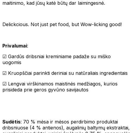
maitinimo, kad jūsų katė būtų dar laimingesnė.
Delickcious. Not just pet food, but Wow-licking good!
Privalumai
:
☑ Gardūs dribsniai kreminiame padaže su miško
uogomis
☑ Kruopščiai parinkti deriniai su natūraliais ingredientais
☑ Lengvai virškinamos maistinės medžiagos, kurios
prisideda prie geros gyvūno savijautos
Sudėtis
: 70 % mėsa ir mėsos perdirbimo produktai
dribsniuose (4 % antienos), augalinių baltymų ekstraktai,