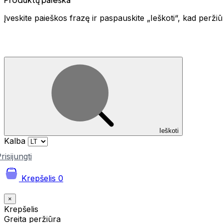
Įveskite paieškos frazę ir paspauskite „Ieškoti“, kad perž
Ieškoti
Kalba
risijungti
Krepšelis
0
×
Krepšelis
Greita peržiūra