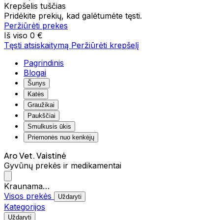
Krepšelis tuščias
Pridėkite prekių, kad galėtumėte tęsti.
Peržiūrėti prekes
Iš viso
0 €
Tęsti atsiskaitymą
Peržiūrėti krepšelį
Pagrindinis
Blogai
Šunys
Katės
Graužikai
Paukščiai
Smulkusis ūkis
Priemonės nuo kenkėjų
Aro Vet. Vaistinė
Gyvūnų prekės ir medikamentai
Kraunama…
Visos prekės
Uždaryti
Kategorijos
Uždaryti