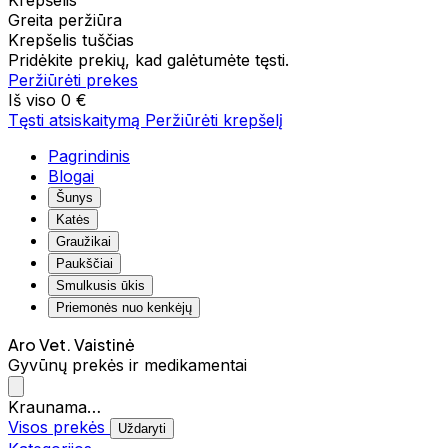
Krepšelis
Greita peržiūra
Krepšelis tuščias
Pridėkite prekių, kad galėtumėte tęsti.
Peržiūrėti prekes
Iš viso
0 €
Tęsti atsiskaitymą
Peržiūrėti krepšelį
Pagrindinis
Blogai
Šunys
Katės
Graužikai
Paukščiai
Smulkusis ūkis
Priemonės nuo kenkėjų
Aro Vet. Vaistinė
Gyvūnų prekės ir medikamentai
Kraunama…
Visos prekės
Uždaryti