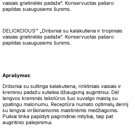
vaisiais grietinėlės padaže“. Konservuotas pašaro
papildas suaugusiems šunims.
DELICKCIOUS™ „Dribsniai su kalakutiena ir tropiniais
vaisiais grietinėlės padaže“. Konservuotas pašaro
papildas suaugusiems šunims.
Aprašymas
:
Dribsniai su sultinga kalakutiena, rinktiniais vaisiais ir
kreminiu padažu suteikia džiaugsmą augintiniui. Dėl
lengvos kreminės tekstūros šuo suvalgo maistą su
ypatingu malonumu. Receptūra numato optimalų derinį
su lengvai virškinamomis maistinėmis medžiagomis.
Puikiai tinka papildyti pagrindinei mitybai, taip pat
augintinio palepinimui.