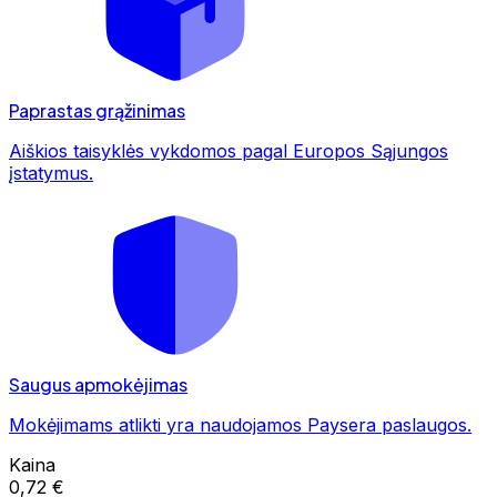
Paprastas grąžinimas
Aiškios taisyklės vykdomos pagal Europos Sąjungos
įstatymus.
Saugus apmokėjimas
Mokėjimams atlikti yra naudojamos Paysera paslaugos.
Kaina
0,72 €