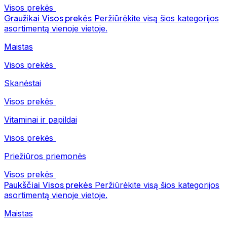
Visos prekės
Graužikai
Visos prekės
Peržiūrėkite visą šios kategorijos
asortimentą vienoje vietoje.
Maistas
Visos prekės
Skanėstai
Visos prekės
Vitaminai ir papildai
Visos prekės
Priežiūros priemonės
Visos prekės
Paukščiai
Visos prekės
Peržiūrėkite visą šios kategorijos
asortimentą vienoje vietoje.
Maistas