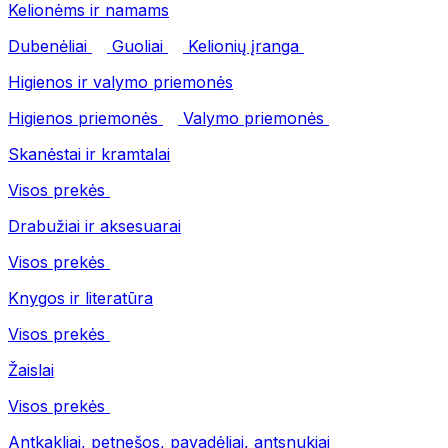
Kelionėms ir namams
Dubenėliai
Guoliai
Kelionių įranga
Higienos ir valymo priemonės
Higienos priemonės
Valymo priemonės
Skanėstai ir kramtalai
Visos prekės
Drabužiai ir aksesuarai
Visos prekės
Knygos ir literatūra
Visos prekės
Žaislai
Visos prekės
Antkakliai, petnešos, pavadėliai, antsnukiai