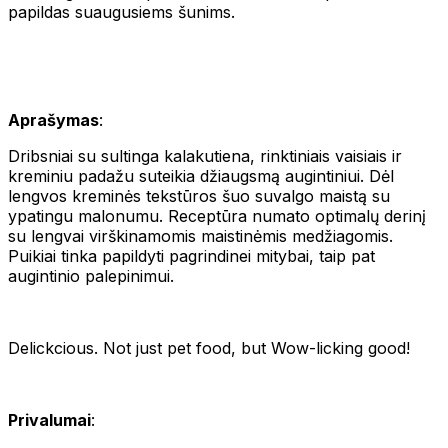
papildas suaugusiems šunims.
Aprašymas
:
Dribsniai su sultinga kalakutiena, rinktiniais vaisiais ir
kreminiu padažu suteikia džiaugsmą augintiniui. Dėl
lengvos kreminės tekstūros šuo suvalgo maistą su
ypatingu malonumu. Receptūra numato optimalų derinį
su lengvai virškinamomis maistinėmis medžiagomis.
Puikiai tinka papildyti pagrindinei mitybai, taip pat
augintinio palepinimui.
Delickcious. Not just pet food, but Wow-licking good!
Privalumai
: