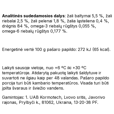
Analitinės sudedamosios dalys
: žali baltymai 5,5 %, žali
riebalai 2,5 %, žali pelenai 1,8 %, žalia ląsteliena 0,4 %,
drėgnis 84 %, omega-3 riebalų rūgštys 0,055 %,
omega-6 riebalų rūgštys 0,177 %.
Energetinė vertė 100 g pašaro papildo: 272 kJ (65 kcal).
Laikyti sausoje vietoje, nuo +6 ºC iki +30 ºC
temperatūroje. Atidarytą pakuotę laikyti šaldytuve ir
suvartoti ne ilgiau kaip per 48 valandas. Pašaro papildo
porcija turi būti kambario temperatūros. Visada turi būti
įpilta švaraus ir šviežio vandens.
Gamintojas: 1. UAB Kormotech, Lvovo sritis, Javorivo
rajonas, Prylbyči k., 81062, Ukraina, 13-20-38 PF.