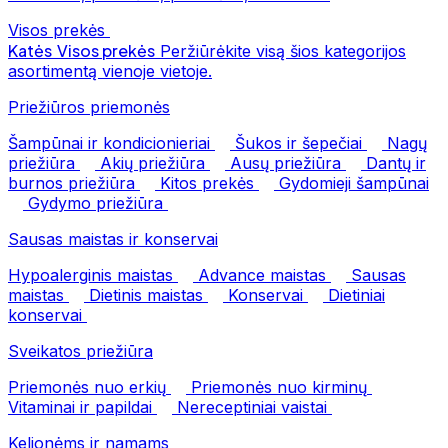
Visos prekės
Katės
Visos prekės
Peržiūrėkite visą šios kategorijos
asortimentą vienoje vietoje.
Priežiūros priemonės
Šampūnai ir kondicionieriai
Šukos ir šepečiai
Nagų
priežiūra
Akių priežiūra
Ausų priežiūra
Dantų ir
burnos priežiūra
Kitos prekės
Gydomieji šampūnai
Gydymo priežiūra
Sausas maistas ir konservai
Hypoalerginis maistas
Advance maistas
Sausas
maistas
Dietinis maistas
Konservai
Dietiniai
konservai
Sveikatos priežiūra
Priemonės nuo erkių
Priemonės nuo kirminų
Vitaminai ir papildai
Nereceptiniai vaistai
Kelionėms ir namams