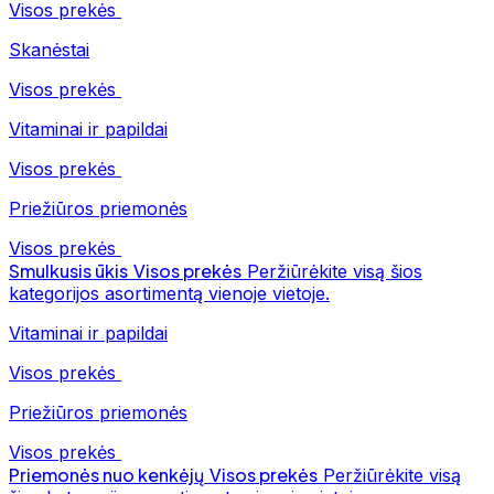
Visos prekės
Skanėstai
Visos prekės
Vitaminai ir papildai
Visos prekės
Priežiūros priemonės
Visos prekės
Smulkusis ūkis
Visos prekės
Peržiūrėkite visą šios
kategorijos asortimentą vienoje vietoje.
Vitaminai ir papildai
Visos prekės
Priežiūros priemonės
Visos prekės
Priemonės nuo kenkėjų
Visos prekės
Peržiūrėkite visą