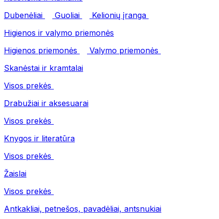
Dubenėliai
Guoliai
Kelionių įranga
Higienos ir valymo priemonės
Higienos priemonės
Valymo priemonės
Skanėstai ir kramtalai
Visos prekės
Drabužiai ir aksesuarai
Visos prekės
Knygos ir literatūra
Visos prekės
Žaislai
Visos prekės
Antkakliai, petnešos, pavadėliai, antsnukiai