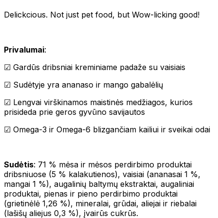
Delickcious. Not just pet food, but Wow-licking good!
Privalumai
:
☑ Gardūs dribsniai kreminiame padaže su vaisiais
☑ Sudėtyje yra ananaso ir mango gabalėlių
☑ Lengvai virškinamos maistinės medžiagos, kurios
prisideda prie geros gyvūno savijautos
☑ Omega-3 ir Omega-6 blizgančiam kailiui ir sveikai odai
Sudėtis
: 71 % mėsa ir mėsos perdirbimo produktai
dribsniuose (5 % kalakutienos), vaisiai (ananasai 1 %,
mangai 1 %), augalinių baltymų ekstraktai, augaliniai
produktai, pienas ir pieno perdirbimo produktai
(grietinėlė 1,26 %), mineralai, grūdai, aliejai ir riebalai
(lašišų aliejus 0,3 %), įvairūs cukrūs.