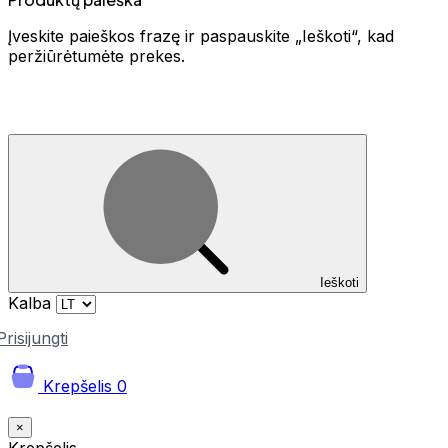
Įveskite paieškos frazę ir paspauskite „Ieškoti“, kad
peržiūrėtumėte prekes.
Ieškoti
Kalba
Prisijungti
Krepšelis
0
×