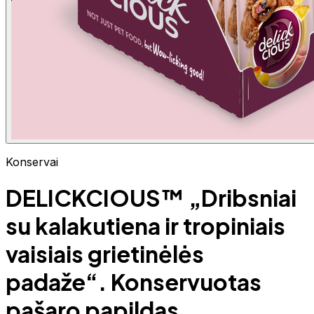
Konservai
DELICKCIOUS™ „Dribsniai
su kalakutiena ir tropiniais
vaisiais grietinėlės
padaže“. Konservuotas
pašaro papildas