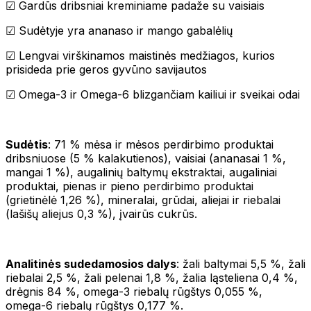
☑ Gardūs dribsniai kreminiame padaže su vaisiais
☑ Sudėtyje yra ananaso ir mango gabalėlių
☑ Lengvai virškinamos maistinės medžiagos, kurios
prisideda prie geros gyvūno savijautos
☑ Omega-3 ir Omega-6 blizgančiam kailiui ir sveikai odai
Sudėtis
: 71 % mėsa ir mėsos perdirbimo produktai
dribsniuose (5 % kalakutienos), vaisiai (ananasai 1 %,
mangai 1 %), augalinių baltymų ekstraktai, augaliniai
produktai, pienas ir pieno perdirbimo produktai
(grietinėlė 1,26 %), mineralai, grūdai, aliejai ir riebalai
(lašišų aliejus 0,3 %), įvairūs cukrūs.
Analitinės sudedamosios dalys
: žali baltymai 5,5 %, žali
riebalai 2,5 %, žali pelenai 1,8 %, žalia ląsteliena 0,4 %,
drėgnis 84 %, omega-3 riebalų rūgštys 0,055 %,
omega-6 riebalų rūgštys 0,177 %.