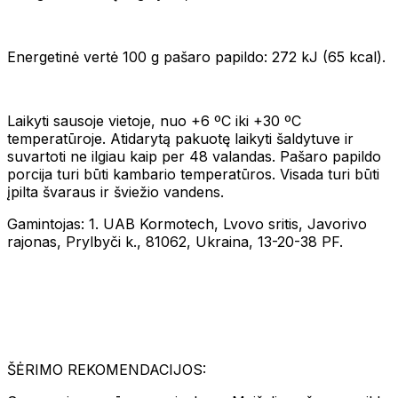
Energetinė vertė 100 g pašaro papildo: 272 kJ (65 kcal).
Laikyti sausoje vietoje, nuo +6 ºC iki +30 ºC
temperatūroje. Atidarytą pakuotę laikyti šaldytuve ir
suvartoti ne ilgiau kaip per 48 valandas. Pašaro papildo
porcija turi būti kambario temperatūros. Visada turi būti
įpilta švaraus ir šviežio vandens.
Gamintojas: 1. UAB Kormotech, Lvovo sritis, Javorivo
rajonas, Prylbyči k., 81062, Ukraina, 13-20-38 PF.
ŠĖRIMO REKOMENDACIJOS: