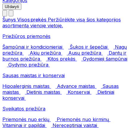
Kategorijos
Uždaryti
Šunys
Visos prekės
Peržiūrėkite visą šios kategorijos
asortimentą vienoje vietoje.
Priežiūros priemonės
Šampūnai ir kondicionieriai
Šukos ir šepečiai
Nagų
priežiūra
Akių priežiūra
Ausų priežiūra
Dantų ir
burnos priežiūra
Kitos prekės
Gydomieji šampūnai
Gydymo priežiūra
Sausas maistas ir konservai
Hipoalerginis maistas
Advance maistas
Sausas
maistas
Dietinis maistas
Konservai
Dietiniai
konservai
Sveikatos priežiūra
Priemonės nuo erkių
Priemonės nuo kirminų
Vitaminai ir papildai
Nereceptiniai vaistai