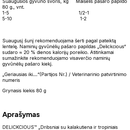
Suaugusios gyvūno svoris, kg Maišelis pašaro papildo
80 g., vnt.
1-5 1/2-1
5-10 1-2
Suaugusį šunį rekomenduojama šerti pagal pateiktą
lentelę. Naminių gyvūnėlių pašaro papildas „Delickcious“
sudaro ≈ 20 % dienos kalorijų poreikio. Atitinkamai
sumažinkite rekomenduojamo visaverčio naminių
gyvūnėlių pašaro kiekį.
„Geriausias iki....“(Partijos Nr.) / Veterinarinio patvirtinimo
numeris
Grynasis kiekis 80 g
Aprašymas
DELICKCIOUS™ „Dribsniai su kalakutiena ir tropiniais