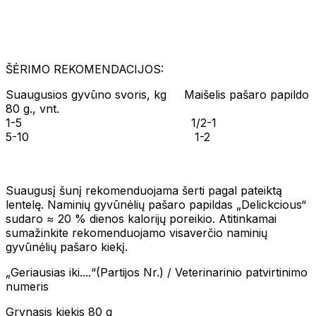
ŠĖRIMO REKOMENDACIJOS:
Suaugusios gyvūno svoris, kg Maišelis pašaro papildo
80 g., vnt.
1-5 1/2-1
5-10 1-2
Suaugusį šunį rekomenduojama šerti pagal pateiktą
lentelę. Naminių gyvūnėlių pašaro papildas „Delickcious“
sudaro ≈ 20 % dienos kalorijų poreikio. Atitinkamai
sumažinkite rekomenduojamo visaverčio naminių
gyvūnėlių pašaro kiekį.
„Geriausias iki....“(Partijos Nr.) / Veterinarinio patvirtinimo
numeris
Grynasis kiekis 80 g