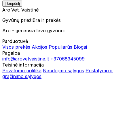
Į krepšelį
Aro Vet. Vaistinė
Gyvūnų priežiūra ir prekės
Aro - geriausia tavo gyvūnui
Parduotuvė
Visos prekės
Akcijos
Populiarūs
Blogai
Pagalba
info@arovetvaistine.lt
+37068345099
Teisinė informacija
Privatumo politika
Naudojimo sąlygos
Pristatymo ir
grąžinimo sąlygos