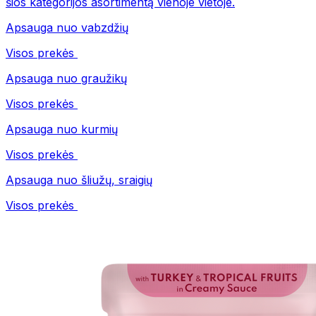
šios kategorijos asortimentą vienoje vietoje.
Apsauga nuo vabzdžių
Visos prekės
Apsauga nuo graužikų
Visos prekės
Apsauga nuo kurmių
Visos prekės
Apsauga nuo šliužų, sraigių
Visos prekės