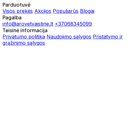
Parduotuvė
Visos prekės
Akcijos
Populiarūs
Blogai
Pagalba
info@arovetvaistine.lt
+37068345099
Teisinė informacija
Privatumo politika
Naudojimo sąlygos
Pristatymo ir
grąžinimo sąlygos