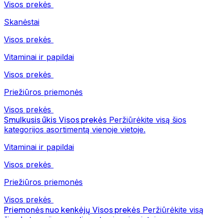
Visos prekės
Skanėstai
Visos prekės
Vitaminai ir papildai
Visos prekės
Priežiūros priemonės
Visos prekės
Smulkusis ūkis
Visos prekės
Peržiūrėkite visą šios
kategorijos asortimentą vienoje vietoje.
Vitaminai ir papildai
Visos prekės
Priežiūros priemonės
Visos prekės
Priemonės nuo kenkėjų
Visos prekės
Peržiūrėkite visą