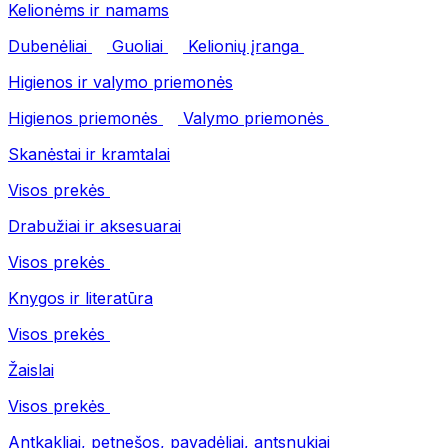
Kelionėms ir namams
Dubenėliai
Guoliai
Kelionių įranga
Higienos ir valymo priemonės
Higienos priemonės
Valymo priemonės
Skanėstai ir kramtalai
Visos prekės
Drabužiai ir aksesuarai
Visos prekės
Knygos ir literatūra
Visos prekės
Žaislai
Visos prekės
Antkakliai, petnešos, pavadėliai, antsnukiai