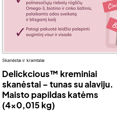
Skanėstai ir kramtalai
Delickcious™ kreminiai
skanėstai – tunas su alaviju.
Maisto papildas katėms
(4x0,015 kg)