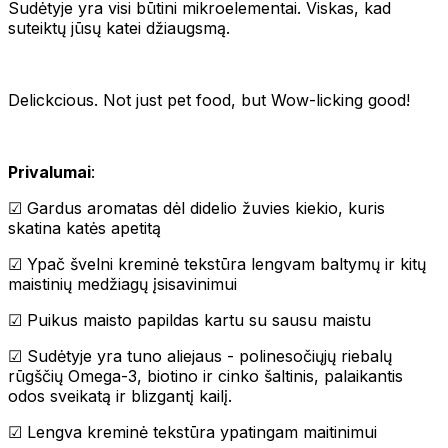
Sudėtyje yra visi būtini mikroelementai. Viskas, kad
suteiktų jūsų katei džiaugsmą.
Delickcious. Not just pet food, but Wow-licking good!
Privalumai
:
☑ Gardus aromatas dėl didelio žuvies kiekio, kuris
skatina katės apetitą
☑ Ypač švelni kreminė tekstūra lengvam baltymų ir kitų
maistinių medžiagų įsisavinimui
☑ Puikus maisto papildas kartu su sausu maistu
☑ Sudėtyje yra tuno aliejaus - polinesočiųjų riebalų
rūgščių Omega-3, biotino ir cinko šaltinis, palaikantis
odos sveikatą ir blizgantį kailį.
☑ Lengva kreminė tekstūra ypatingam maitinimui