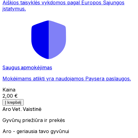
Aiškios taisyklės vykdomos pagal Europos Sąjungos
įstatymus.
Saugus apmokėjimas
Mokėjimams atlikti yra naudojamos Paysera paslaugos.
Kaina
2,00 €
Į krepšelį
Aro Vet. Vaistinė
Gyvūnų priežiūra ir prekės
Aro - geriausia tavo gyvūnui