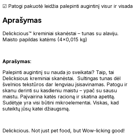
☑ Patogi pakuotė leidžia palepinti augintinį visur ir visada
Aprašymas
Delickcious™ kreminiai skanėstai – tunas su alaviju.
Maisto papildas katėms (4x0,015 kg)
Aprašymas
:
Palepinti augintinį su nauda jo sveikatai? Taip, tai
Delicksious kreminiai skanėstai. Sultingas tunas dėl
švelnios tekstūros dar lengviau įsisavinamas. Patogu ir
skanu derinti su kasdieniu maistu – ypač su sausu
maistu. Paįvairina katės racioną ir skatina apetitą.
Sudėtyje yra visi būtini mikroelementai. Viskas, kad
suteiktų jūsų katei džiaugsmą.
Delickcious. Not just pet food, but Wow-licking good!