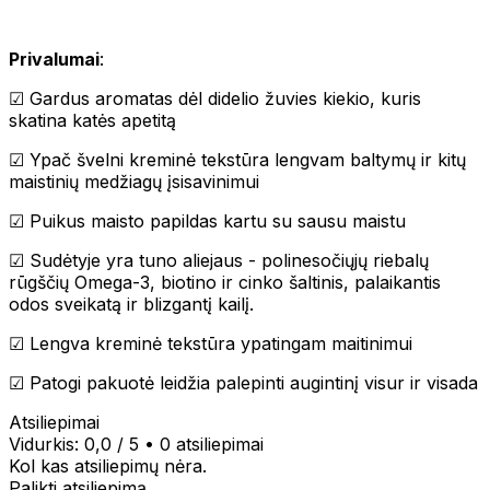
Privalumai
:
☑ Gardus aromatas dėl didelio žuvies kiekio, kuris
skatina katės apetitą
☑ Ypač švelni kreminė tekstūra lengvam baltymų ir kitų
maistinių medžiagų įsisavinimui
☑ Puikus maisto papildas kartu su sausu maistu
☑ Sudėtyje yra tuno aliejaus - polinesočiųjų riebalų
rūgščių Omega-3, biotino ir cinko šaltinis, palaikantis
odos sveikatą ir blizgantį kailį.
☑ Lengva kreminė tekstūra ypatingam maitinimui
☑ Patogi pakuotė leidžia palepinti augintinį visur ir visada
Atsiliepimai
Vidurkis:
0,0
/ 5
•
0 atsiliepimai
Kol kas atsiliepimų nėra.
Palikti atsiliepimą