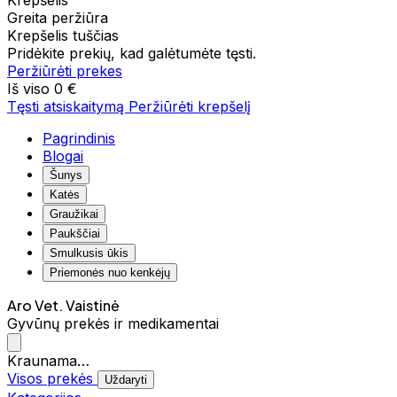
Krepšelis
Greita peržiūra
Krepšelis tuščias
Pridėkite prekių, kad galėtumėte tęsti.
Peržiūrėti prekes
Iš viso
0 €
Tęsti atsiskaitymą
Peržiūrėti krepšelį
Pagrindinis
Blogai
Šunys
Katės
Graužikai
Paukščiai
Smulkusis ūkis
Priemonės nuo kenkėjų
Aro Vet. Vaistinė
Gyvūnų prekės ir medikamentai
Kraunama…
Visos prekės
Uždaryti