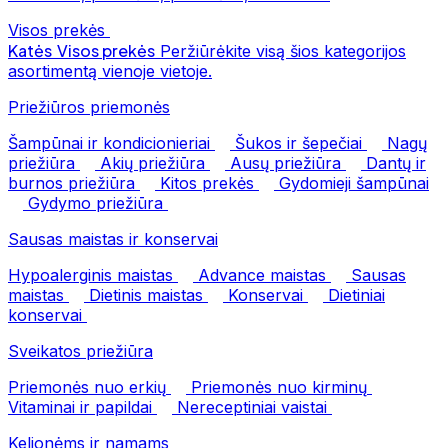
Visos prekės
Katės
Visos prekės
Peržiūrėkite visą šios kategorijos
asortimentą vienoje vietoje.
Priežiūros priemonės
Šampūnai ir kondicionieriai
Šukos ir šepečiai
Nagų
priežiūra
Akių priežiūra
Ausų priežiūra
Dantų ir
burnos priežiūra
Kitos prekės
Gydomieji šampūnai
Gydymo priežiūra
Sausas maistas ir konservai
Hypoalerginis maistas
Advance maistas
Sausas
maistas
Dietinis maistas
Konservai
Dietiniai
konservai
Sveikatos priežiūra
Priemonės nuo erkių
Priemonės nuo kirminų
Vitaminai ir papildai
Nereceptiniai vaistai
Kelionėms ir namams