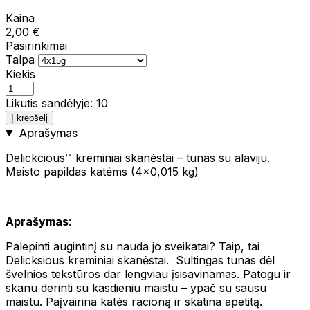
Kaina
2,00 €
Pasirinkimai
Talpa
Kiekis
Likutis sandėlyje: 10
Į krepšelį
Aprašymas
Delickcious™ kreminiai skanėstai – tunas su alaviju.
Maisto papildas katėms (4x0,015 kg)
Aprašymas
:
Palepinti augintinį su nauda jo sveikatai? Taip, tai
Delicksious kreminiai skanėstai. Sultingas tunas dėl
švelnios tekstūros dar lengviau įsisavinamas. Patogu ir
skanu derinti su kasdieniu maistu – ypač su sausu
maistu. Paįvairina katės racioną ir skatina apetitą.