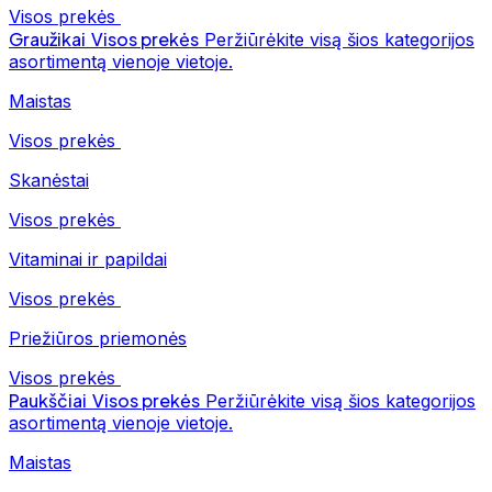
Visos prekės
Graužikai
Visos prekės
Peržiūrėkite visą šios kategorijos
asortimentą vienoje vietoje.
Maistas
Visos prekės
Skanėstai
Visos prekės
Vitaminai ir papildai
Visos prekės
Priežiūros priemonės
Visos prekės
Paukščiai
Visos prekės
Peržiūrėkite visą šios kategorijos
asortimentą vienoje vietoje.
Maistas