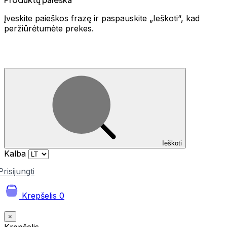
Įveskite paieškos frazę ir paspauskite „Ieškoti“, kad
peržiūrėtumėte prekes.
Ieškoti
Kalba
Prisijungti
Krepšelis
0
×