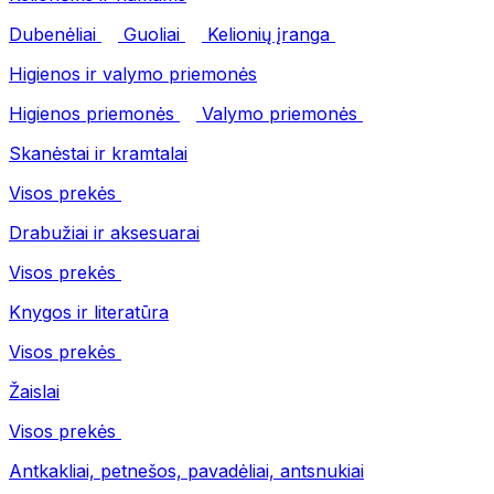
Dubenėliai
Guoliai
Kelionių įranga
Higienos ir valymo priemonės
Higienos priemonės
Valymo priemonės
Skanėstai ir kramtalai
Visos prekės
Drabužiai ir aksesuarai
Visos prekės
Knygos ir literatūra
Visos prekės
Žaislai
Visos prekės
Antkakliai, petnešos, pavadėliai, antsnukiai