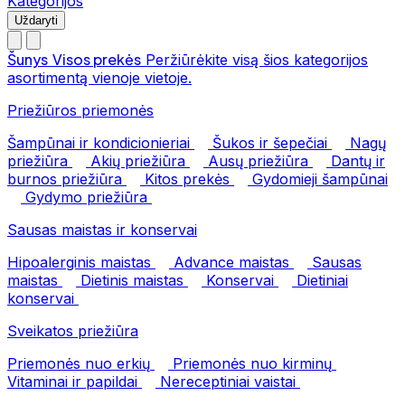
Kategorijos
Uždaryti
Šunys
Visos prekės
Peržiūrėkite visą šios kategorijos
asortimentą vienoje vietoje.
Priežiūros priemonės
Šampūnai ir kondicionieriai
Šukos ir šepečiai
Nagų
priežiūra
Akių priežiūra
Ausų priežiūra
Dantų ir
burnos priežiūra
Kitos prekės
Gydomieji šampūnai
Gydymo priežiūra
Sausas maistas ir konservai
Hipoalerginis maistas
Advance maistas
Sausas
maistas
Dietinis maistas
Konservai
Dietiniai
konservai
Sveikatos priežiūra
Priemonės nuo erkių
Priemonės nuo kirminų
Vitaminai ir papildai
Nereceptiniai vaistai