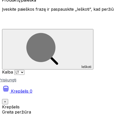
Įveskite paieškos frazę ir paspauskite „Ieškoti“, kad perž
Ieškoti
Kalba
risijungti
Krepšelis
0
×
Krepšelis
Greita peržiūra