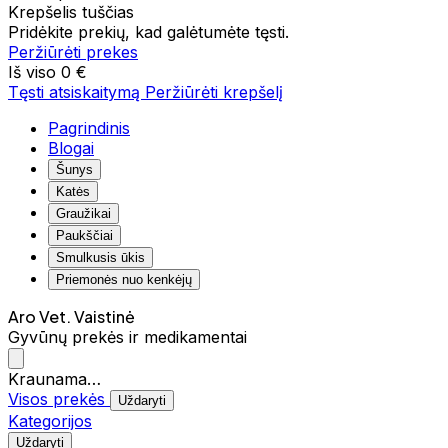
Krepšelis tuščias
Pridėkite prekių, kad galėtumėte tęsti.
Peržiūrėti prekes
Iš viso
0 €
Tęsti atsiskaitymą
Peržiūrėti krepšelį
Pagrindinis
Blogai
Šunys
Katės
Graužikai
Paukščiai
Smulkusis ūkis
Priemonės nuo kenkėjų
Aro Vet. Vaistinė
Gyvūnų prekės ir medikamentai
Kraunama…
Visos prekės
Uždaryti
Kategorijos
Uždaryti