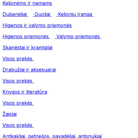
Kelionėms ir namams
Dubenėliai
Guoliai
Kelionių įranga
Higienos ir valymo priemonės
Higienos priemonės
Valymo priemonės
Skanėstai ir kramtalai
Visos prekės
Drabužiai ir aksesuarai
Visos prekės
Knygos ir literatūra
Visos prekės
Žaislai
Visos prekės
Antkakliai, petnešos, pavadėliai, antsnukiai