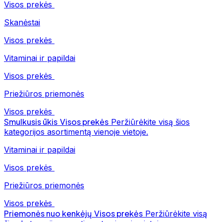
Visos prekės
Skanėstai
Visos prekės
Vitaminai ir papildai
Visos prekės
Priežiūros priemonės
Visos prekės
Smulkusis ūkis
Visos prekės
Peržiūrėkite visą šios
kategorijos asortimentą vienoje vietoje.
Vitaminai ir papildai
Visos prekės
Priežiūros priemonės
Visos prekės
Priemonės nuo kenkėjų
Visos prekės
Peržiūrėkite visą