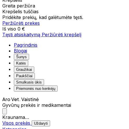
Krepšelis
Greita peržiūra
Krepšelis tuščias
Pridėkite prekių, kad galėtumėte tęsti.
Peržiūrėti prekes
Iš viso
0 €
Tęsti atsiskaitymą
Peržiūrėti krepšelį
Pagrindinis
Blogai
Šunys
Katės
Graužikai
Paukščiai
Smulkusis ūkis
Priemonės nuo kenkėjų
Aro Vet. Vaistinė
Gyvūnų prekės ir medikamentai
Kraunama…
Visos prekės
Uždaryti