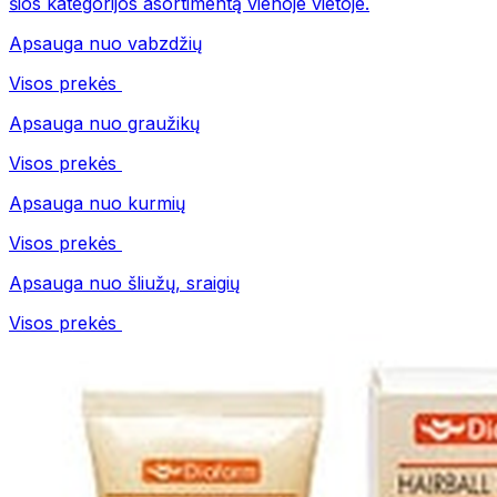
šios kategorijos asortimentą vienoje vietoje.
Apsauga nuo vabzdžių
Visos prekės
Apsauga nuo graužikų
Visos prekės
Apsauga nuo kurmių
Visos prekės
Apsauga nuo šliužų, sraigių
Visos prekės