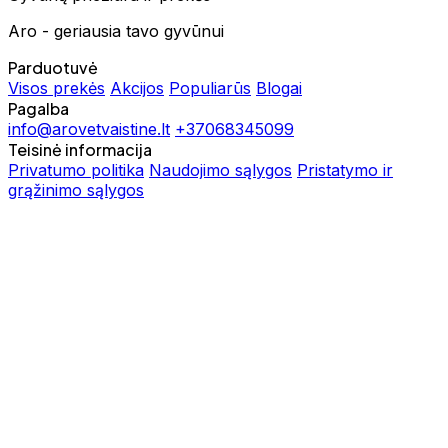
Aro - geriausia tavo gyvūnui
Parduotuvė
Visos prekės
Akcijos
Populiarūs
Blogai
Pagalba
info@arovetvaistine.lt
+37068345099
Teisinė informacija
Privatumo politika
Naudojimo sąlygos
Pristatymo ir
grąžinimo sąlygos