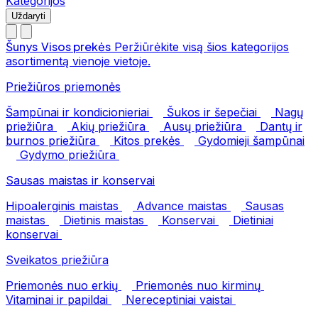
Kategorijos
Uždaryti
Šunys
Visos prekės
Peržiūrėkite visą šios kategorijos
asortimentą vienoje vietoje.
Priežiūros priemonės
Šampūnai ir kondicionieriai
Šukos ir šepečiai
Nagų
priežiūra
Akių priežiūra
Ausų priežiūra
Dantų ir
burnos priežiūra
Kitos prekės
Gydomieji šampūnai
Gydymo priežiūra
Sausas maistas ir konservai
Hipoalerginis maistas
Advance maistas
Sausas
maistas
Dietinis maistas
Konservai
Dietiniai
konservai
Sveikatos priežiūra
Priemonės nuo erkių
Priemonės nuo kirminų
Vitaminai ir papildai
Nereceptiniai vaistai