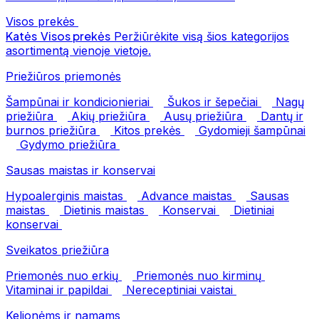
Visos prekės
Katės
Visos prekės
Peržiūrėkite visą šios kategorijos
asortimentą vienoje vietoje.
Priežiūros priemonės
Šampūnai ir kondicionieriai
Šukos ir šepečiai
Nagų
priežiūra
Akių priežiūra
Ausų priežiūra
Dantų ir
burnos priežiūra
Kitos prekės
Gydomieji šampūnai
Gydymo priežiūra
Sausas maistas ir konservai
Hypoalerginis maistas
Advance maistas
Sausas
maistas
Dietinis maistas
Konservai
Dietiniai
konservai
Sveikatos priežiūra
Priemonės nuo erkių
Priemonės nuo kirminų
Vitaminai ir papildai
Nereceptiniai vaistai
Kelionėms ir namams