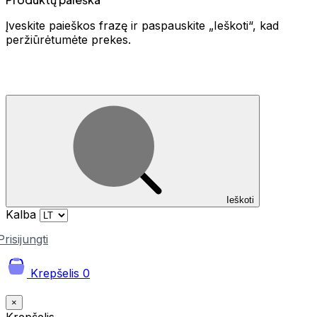
Įveskite paieškos frazę ir paspauskite „Ieškoti“, kad
peržiūrėtumėte prekes.
Ieškoti
Kalba
Prisijungti
Krepšelis
0
×