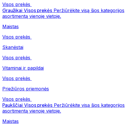
Visos prekės
Graužikai
Visos prekės
Peržiūrėkite visą šios kategorijos
asortimentą vienoje vietoje.
Maistas
Visos prekės
Skanėstai
Visos prekės
Vitaminai ir papildai
Visos prekės
Priežiūros priemonės
Visos prekės
Paukščiai
Visos prekės
Peržiūrėkite visą šios kategorijos
asortimentą vienoje vietoje.
Maistas