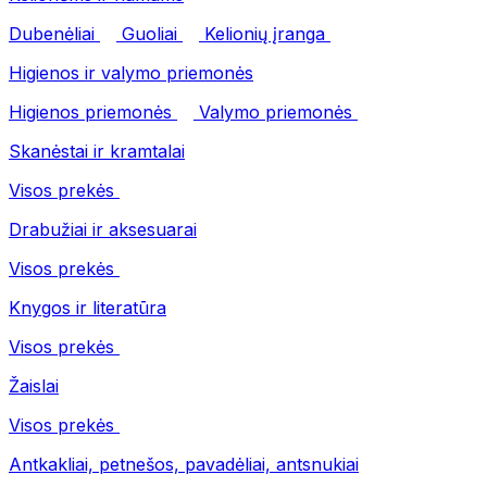
Dubenėliai
Guoliai
Kelionių įranga
Higienos ir valymo priemonės
Higienos priemonės
Valymo priemonės
Skanėstai ir kramtalai
Visos prekės
Drabužiai ir aksesuarai
Visos prekės
Knygos ir literatūra
Visos prekės
Žaislai
Visos prekės
Antkakliai, petnešos, pavadėliai, antsnukiai