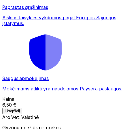
Paprastas grąžinimas
Aiškios taisyklės vykdomos pagal Europos Sąjungos
įstatymus.
Saugus apmokėjimas
Mokėjimams atlikti yra naudojamos Paysera paslaugos.
Kaina
6,50 €
Į krepšelį
Aro Vet. Vaistinė
Gyvūnų priežiūra ir prekės