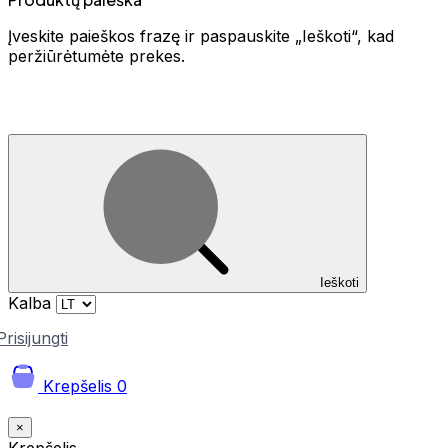
Įveskite paieškos frazę ir paspauskite „Ieškoti“, kad
peržiūrėtumėte prekes.
Ieškoti
Kalba
Prisijungti
Krepšelis
0
×