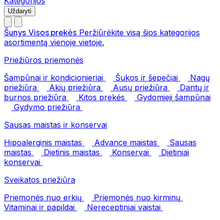
Kategorijos
Uždaryti
Šunys
Visos prekės
Peržiūrėkite visą šios kategorijos
asortimentą vienoje vietoje.
Priežiūros priemonės
Šampūnai ir kondicionieriai
Šukos ir šepečiai
Nagų
priežiūra
Akių priežiūra
Ausų priežiūra
Dantų ir
burnos priežiūra
Kitos prekės
Gydomieji šampūnai
Gydymo priežiūra
Sausas maistas ir konservai
Hipoalerginis maistas
Advance maistas
Sausas
maistas
Dietinis maistas
Konservai
Dietiniai
konservai
Sveikatos priežiūra
Priemonės nuo erkių
Priemonės nuo kirminų
Vitaminai ir papildai
Nereceptiniai vaistai