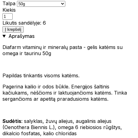
Talpa
Kiekis
Likutis sandėlyje: 6
Į krepšelį
Aprašymas
Diafarm vitaminų ir mineralų pasta - gelis katėms su
omega ir taurinu 50g
Papildas tinkantis visoms katėms.
Pagerina kailio ir odos būkle. Energijos šaltinis
kačiukams, nėščioms ir laktuojančioms katėms. Tinka
sergančioms ar apetitą praradusioms katėms.
Sudėtis
: salyklas, žuvų aliejus, augalinis aliejus
(Oenothera Biennis L.), omega 6 riebiosios rūgštys,
dikalcio fosfatas, kalio chloridas