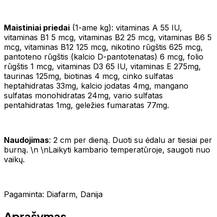
Maistiniai priedai
(1-ame kg): vitaminas A 55 IU,
vitaminas B1 5 mcg, vitaminas B2 25 mcg, vitaminas B6 5
mcg, vitaminas B12 125 mcg, nikotino rūgštis 625 mcg,
pantoteno rūgštis (kalcio D-pantotenatas) 6 mcg, folio
rūgštis 1 mcg, vitaminas D3 65 IU, vitaminas E 275mg,
taurinas 125mg, biotinas 4 mcg, cinko sulfatas
heptahidratas 33mg, kalcio jodatas 4mg, mangano
sulfatas monohidratas 24mg, vario sulfatas
pentahidratas 1mg, geležies fumaratas 77mg.
Naudojimas
: 2 cm per dieną. Duoti su ėdalu ar tiesiai per
burną. \n \nLaikyti kambario temperatūroje, saugoti nuo
vaikų.
Pagaminta: Diafarm, Danija
Aprašymas