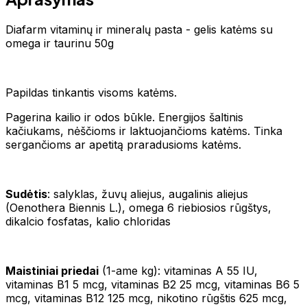
Diafarm vitaminų ir mineralų pasta - gelis katėms su
omega ir taurinu 50g
Papildas tinkantis visoms katėms.
Pagerina kailio ir odos būkle. Energijos šaltinis
kačiukams, nėščioms ir laktuojančioms katėms. Tinka
sergančioms ar apetitą praradusioms katėms.
Sudėtis
: salyklas, žuvų aliejus, augalinis aliejus
(Oenothera Biennis L.), omega 6 riebiosios rūgštys,
dikalcio fosfatas, kalio chloridas
Maistiniai priedai
(1-ame kg): vitaminas A 55 IU,
vitaminas B1 5 mcg, vitaminas B2 25 mcg, vitaminas B6 5
mcg, vitaminas B12 125 mcg, nikotino rūgštis 625 mcg,