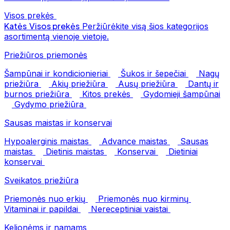
Visos prekės
Katės
Visos prekės
Peržiūrėkite visą šios kategorijos
asortimentą vienoje vietoje.
Priežiūros priemonės
Šampūnai ir kondicionieriai
Šukos ir šepečiai
Nagų
priežiūra
Akių priežiūra
Ausų priežiūra
Dantų ir
burnos priežiūra
Kitos prekės
Gydomieji šampūnai
Gydymo priežiūra
Sausas maistas ir konservai
Hypoalerginis maistas
Advance maistas
Sausas
maistas
Dietinis maistas
Konservai
Dietiniai
konservai
Sveikatos priežiūra
Priemonės nuo erkių
Priemonės nuo kirminų
Vitaminai ir papildai
Nereceptiniai vaistai
Kelionėms ir namams