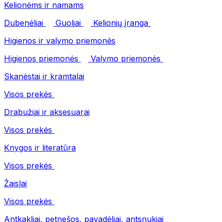
Kelionėms ir namams
Dubenėliai
Guoliai
Kelionių įranga
Higienos ir valymo priemonės
Higienos priemonės
Valymo priemonės
Skanėstai ir kramtalai
Visos prekės
Drabužiai ir aksesuarai
Visos prekės
Knygos ir literatūra
Visos prekės
Žaislai
Visos prekės
Antkakliai, petnešos, pavadėliai, antsnukiai