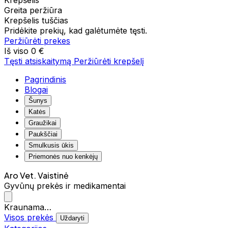
Krepšelis
Greita peržiūra
Krepšelis tuščias
Pridėkite prekių, kad galėtumėte tęsti.
Peržiūrėti prekes
Iš viso
0 €
Tęsti atsiskaitymą
Peržiūrėti krepšelį
Pagrindinis
Blogai
Šunys
Katės
Graužikai
Paukščiai
Smulkusis ūkis
Priemonės nuo kenkėjų
Aro Vet. Vaistinė
Gyvūnų prekės ir medikamentai
Kraunama…
Visos prekės
Uždaryti