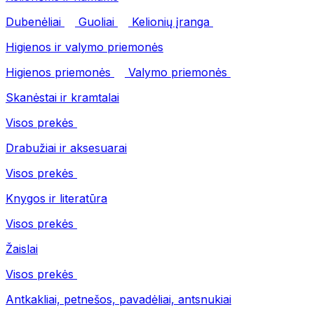
Dubenėliai
Guoliai
Kelionių įranga
Higienos ir valymo priemonės
Higienos priemonės
Valymo priemonės
Skanėstai ir kramtalai
Visos prekės
Drabužiai ir aksesuarai
Visos prekės
Knygos ir literatūra
Visos prekės
Žaislai
Visos prekės
Antkakliai, petnešos, pavadėliai, antsnukiai