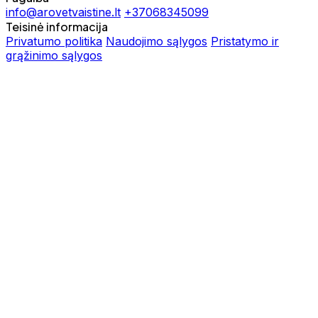
info@arovetvaistine.lt
+37068345099
Teisinė informacija
Privatumo politika
Naudojimo sąlygos
Pristatymo ir
grąžinimo sąlygos