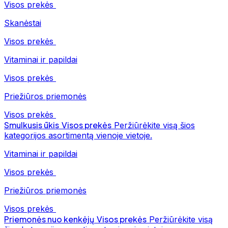
Visos prekės
Skanėstai
Visos prekės
Vitaminai ir papildai
Visos prekės
Priežiūros priemonės
Visos prekės
Smulkusis ūkis
Visos prekės
Peržiūrėkite visą šios
kategorijos asortimentą vienoje vietoje.
Vitaminai ir papildai
Visos prekės
Priežiūros priemonės
Visos prekės
Priemonės nuo kenkėjų
Visos prekės
Peržiūrėkite visą