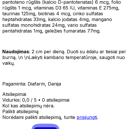
pantoteno rūgštis (kalcio D-pantotenatas) 6 mcg, folio
rūgštis 1 mcg, vitaminas D3 65 IU, vitaminas E 275mg,
taurinas 125mg, biotinas 4 mcg, cinko sulfatas
heptahidratas 33mg, kalcio jodatas 4mg, mangano
sulfatas monohidratas 24mg, vario sulfatas
pentahidratas 1mg, geležies fumaratas 77mg.
Naudojimas
: 2 cm per dieną. Duoti su ėdalu ar tiesiai per
burną. \n \nLaikyti kambario temperatūroje, saugoti nuo
vaikų.
Pagaminta: Diafarm, Danija
Atsiliepimai
Vidurkis:
0,0
/ 5
•
0 atsiliepimai
Kol kas atsiliepimų nėra.
Palikti atsiliepimą
Norėdami palikti atsiliepimą, turite
prisijungti
.