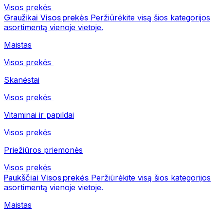
Visos prekės
Graužikai
Visos prekės
Peržiūrėkite visą šios kategorijos
asortimentą vienoje vietoje.
Maistas
Visos prekės
Skanėstai
Visos prekės
Vitaminai ir papildai
Visos prekės
Priežiūros priemonės
Visos prekės
Paukščiai
Visos prekės
Peržiūrėkite visą šios kategorijos
asortimentą vienoje vietoje.
Maistas