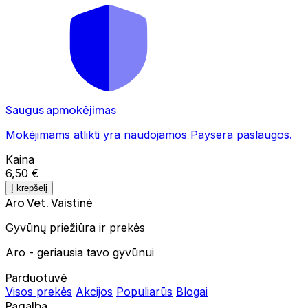
Saugus apmokėjimas
Mokėjimams atlikti yra naudojamos Paysera paslaugos.
Kaina
6,50 €
Į krepšelį
Aro Vet. Vaistinė
Gyvūnų priežiūra ir prekės
Aro - geriausia tavo gyvūnui
Parduotuvė
Visos prekės
Akcijos
Populiarūs
Blogai
Pagalba