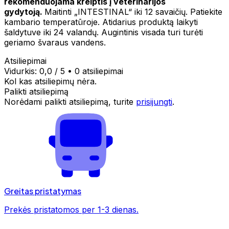
rekomenduojama kreiptis į veterinarijos
gydytoją.
Maitinti „INTESTINAL“ iki 12 savaičių. Patiekite
kambario temperatūroje. Atidarius produktą laikyti
šaldytuve iki 24 valandų. Augintinis visada turi turėti
geriamo švaraus vandens.
Atsiliepimai
Vidurkis:
0,0
/ 5
•
0 atsiliepimai
Kol kas atsiliepimų nėra.
Palikti atsiliepimą
Norėdami palikti atsiliepimą, turite
prisijungti
.
Greitas pristatymas
Prekės pristatomos per 1-3 dienas.