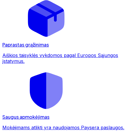
Paprastas grąžinimas
Aiškios taisyklės vykdomos pagal Europos Sąjungos
įstatymus.
Saugus apmokėjimas
Mokėjimams atlikti yra naudojamos Paysera paslaugos.