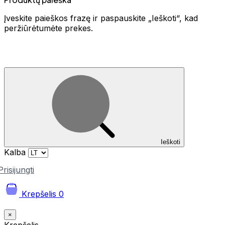
Įveskite paieškos frazę ir paspauskite „Ieškoti“, kad
peržiūrėtumėte prekes.
Ieškoti
Kalba
Prisijungti
Krepšelis
0
×