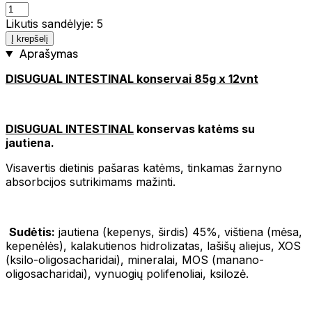
Likutis sandėlyje: 5
Į krepšelį
Aprašymas
DISUGUAL INTESTINAL konservai 85g x 12vnt
DISUGUAL INTESTINAL
konservas katėms su
jautiena.
Visavertis dietinis pašaras katėms, tinkamas žarnyno
absorbcijos sutrikimams mažinti.
Sudėtis:
jautiena (kepenys, širdis) 45%, vištiena (mėsa,
kepenėlės), kalakutienos hidrolizatas, lašišų aliejus, XOS
(ksilo-oligosacharidai), mineralai, MOS (manano-
oligosacharidai), vynuogių polifenoliai, ksilozė.