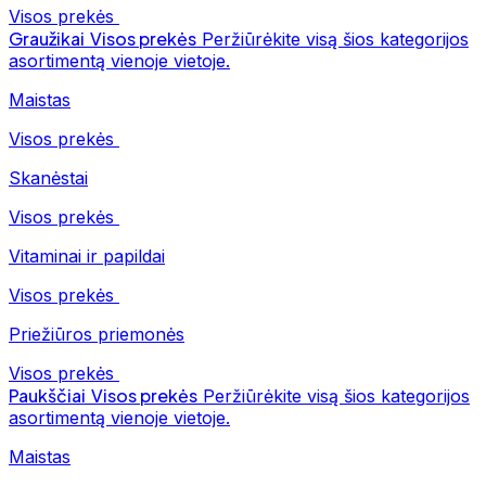
Visos prekės
Graužikai
Visos prekės
Peržiūrėkite visą šios kategorijos
asortimentą vienoje vietoje.
Maistas
Visos prekės
Skanėstai
Visos prekės
Vitaminai ir papildai
Visos prekės
Priežiūros priemonės
Visos prekės
Paukščiai
Visos prekės
Peržiūrėkite visą šios kategorijos
asortimentą vienoje vietoje.
Maistas