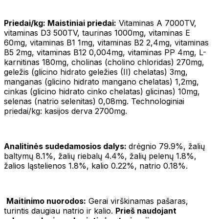
Priedai/kg: Maistiniai priedai:
Vitaminas A 7000TV,
vitaminas D3 500TV, taurinas 1000mg, vitaminas E
60mg, vitaminas B1 1mg, vitaminas B2 2,4mg, vitaminas
B5 2mg, vitaminas B12 0,004mg, vitaminas PP 4mg, L-
karnitinas 180mg, cholinas (cholino chloridas) 270mg,
geležis (glicino hidrato geležies (II) chelatas) 3mg,
manganas (glicino hidrato mangano chelatas) 1,2mg,
cinkas (glicino hidrato cinko chelatas) glicinas) 10mg,
selenas (natrio selenitas) 0,08mg. Technologiniai
priedai/kg: kasijos derva 2700mg.
Analitinės sudedamosios dalys:
drėgnio 79.9%, žalių
baltymų 8.1%, žalių riebalų 4.4%, žalių pelenų 1.8%,
žalios ląstelienos 1.8%, kalio 0.22%, natrio 0.18%.
Maitinimo nuorodos:
Gerai virškinamas pašaras,
turintis daugiau natrio ir kalio.
Prieš naudojant