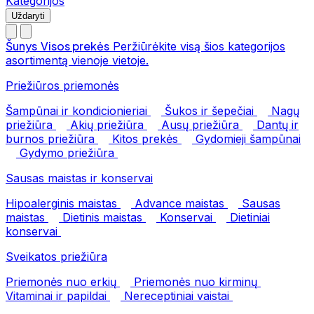
Kategorijos
Uždaryti
Šunys
Visos prekės
Peržiūrėkite visą šios kategorijos
asortimentą vienoje vietoje.
Priežiūros priemonės
Šampūnai ir kondicionieriai
Šukos ir šepečiai
Nagų
priežiūra
Akių priežiūra
Ausų priežiūra
Dantų ir
burnos priežiūra
Kitos prekės
Gydomieji šampūnai
Gydymo priežiūra
Sausas maistas ir konservai
Hipoalerginis maistas
Advance maistas
Sausas
maistas
Dietinis maistas
Konservai
Dietiniai
konservai
Sveikatos priežiūra
Priemonės nuo erkių
Priemonės nuo kirminų
Vitaminai ir papildai
Nereceptiniai vaistai