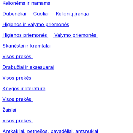
Kelionėms ir namams
Dubenėliai
Guoliai
Kelionių įranga
Higienos ir valymo priemonės
Higienos priemonės
Valymo priemonės
Skanėstai ir kramtalai
Visos prekės
Drabužiai ir aksesuarai
Visos prekės
Knygos ir literatūra
Visos prekės
Žaislai
Visos prekės
Antkakliai, petnešos, pavadėliai, antsnukiai