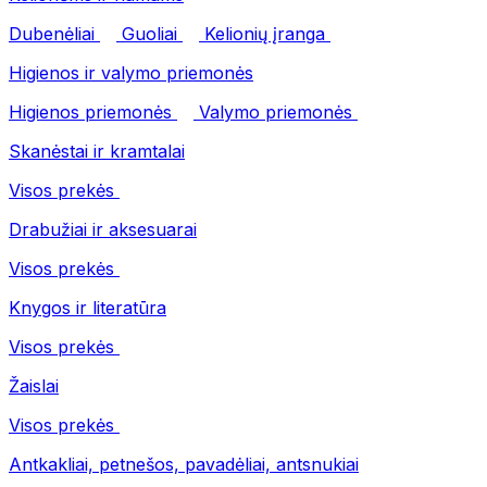
Dubenėliai
Guoliai
Kelionių įranga
Higienos ir valymo priemonės
Higienos priemonės
Valymo priemonės
Skanėstai ir kramtalai
Visos prekės
Drabužiai ir aksesuarai
Visos prekės
Knygos ir literatūra
Visos prekės
Žaislai
Visos prekės
Antkakliai, petnešos, pavadėliai, antsnukiai