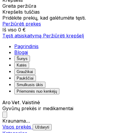
Krepšelis
Greita peržiūra
Krepšelis tuščias
Pridėkite prekių, kad galėtumėte tęsti.
Peržiūrėti prekes
Iš viso
0 €
Tęsti atsiskaitymą
Peržiūrėti krepšelį
Pagrindinis
Blogai
Šunys
Katės
Graužikai
Paukščiai
Smulkusis ūkis
Priemonės nuo kenkėjų
Aro Vet. Vaistinė
Gyvūnų prekės ir medikamentai
Kraunama…
Visos prekės
Uždaryti