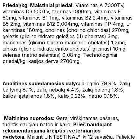
Priedai/kg: Maistiniai priedai:
Vitaminas A 7000TV,
vitaminas D3 500TV, taurinas 1000mg, vitaminas E
60mg, vitaminas B1 1mg, vitaminas B2 2,4mg, vitaminas
B5 2mg, vitaminas B12 0,004mg, vitaminas PP 4mg, L-
karnitinas 180mg, cholinas (cholino chloridas) 270mg,
geležis (glicino hidrato geležies (II) chelatas) 3mg,
manganas (glicino hidrato mangano chelatas) 1,2mg,
cinkas (glicino hidrato cinko chelatas) glicinas) 10mg,
selenas (natrio selenitas) 0,08mg. Technologiniai
priedai/kg: kasijos derva 2700mg.
Analitinės sudedamosios dalys:
drėgnio 79.9%, žalių
baltymų 8.1%, žalių riebalų 4.4%, žalių pelenų 1.8%,
žalios ląstelienos 1.8%, kalio 0.22%, natrio 0.18%.
Maitinimo nuorodos:
Gerai virškinamas pašaras,
turintis daugiau natrio ir kalio.
Prieš naudojant
rekomenduojama kreiptis į veterinarijos
gydytoją.
Maitinti „INTESTINAL“ iki 12 savaičių. Patiekite