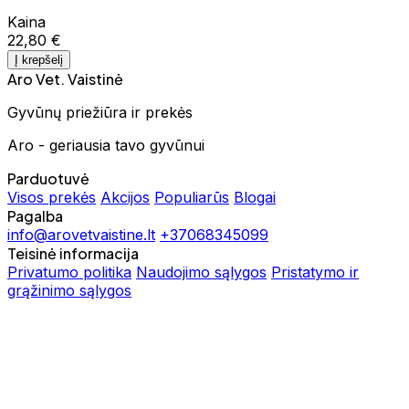
Kaina
22,80 €
Į krepšelį
Aro Vet. Vaistinė
Gyvūnų priežiūra ir prekės
Aro - geriausia tavo gyvūnui
Parduotuvė
Visos prekės
Akcijos
Populiarūs
Blogai
Pagalba
info@arovetvaistine.lt
+37068345099
Teisinė informacija
Privatumo politika
Naudojimo sąlygos
Pristatymo ir
grąžinimo sąlygos