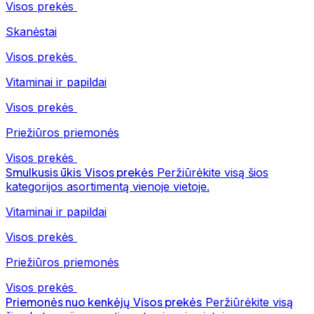
Visos prekės
Skanėstai
Visos prekės
Vitaminai ir papildai
Visos prekės
Priežiūros priemonės
Visos prekės
Smulkusis ūkis
Visos prekės
Peržiūrėkite visą šios
kategorijos asortimentą vienoje vietoje.
Vitaminai ir papildai
Visos prekės
Priežiūros priemonės
Visos prekės
Priemonės nuo kenkėjų
Visos prekės
Peržiūrėkite visą