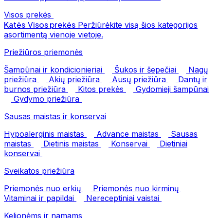
Visos prekės
Katės
Visos prekės
Peržiūrėkite visą šios kategorijos
asortimentą vienoje vietoje.
Priežiūros priemonės
Šampūnai ir kondicionieriai
Šukos ir šepečiai
Nagų
priežiūra
Akių priežiūra
Ausų priežiūra
Dantų ir
burnos priežiūra
Kitos prekės
Gydomieji šampūnai
Gydymo priežiūra
Sausas maistas ir konservai
Hypoalerginis maistas
Advance maistas
Sausas
maistas
Dietinis maistas
Konservai
Dietiniai
konservai
Sveikatos priežiūra
Priemonės nuo erkių
Priemonės nuo kirminų
Vitaminai ir papildai
Nereceptiniai vaistai
Kelionėms ir namams