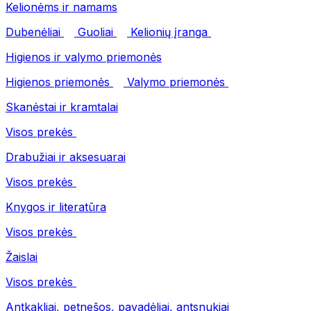
Kelionėms ir namams
Dubenėliai
Guoliai
Kelionių įranga
Higienos ir valymo priemonės
Higienos priemonės
Valymo priemonės
Skanėstai ir kramtalai
Visos prekės
Drabužiai ir aksesuarai
Visos prekės
Knygos ir literatūra
Visos prekės
Žaislai
Visos prekės
Antkakliai, petnešos, pavadėliai, antsnukiai