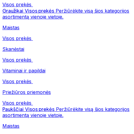
Visos prekės
Graužikai
Visos prekės
Peržiūrėkite visą šios kategorijos
asortimentą vienoje vietoje.
Maistas
Visos prekės
Skanėstai
Visos prekės
Vitaminai ir papildai
Visos prekės
Priežiūros priemonės
Visos prekės
Paukščiai
Visos prekės
Peržiūrėkite visą šios kategorijos
asortimentą vienoje vietoje.
Maistas