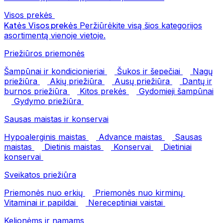
Visos prekės
Katės
Visos prekės
Peržiūrėkite visą šios kategorijos
asortimentą vienoje vietoje.
Priežiūros priemonės
Šampūnai ir kondicionieriai
Šukos ir šepečiai
Nagų
priežiūra
Akių priežiūra
Ausų priežiūra
Dantų ir
burnos priežiūra
Kitos prekės
Gydomieji šampūnai
Gydymo priežiūra
Sausas maistas ir konservai
Hypoalerginis maistas
Advance maistas
Sausas
maistas
Dietinis maistas
Konservai
Dietiniai
konservai
Sveikatos priežiūra
Priemonės nuo erkių
Priemonės nuo kirminų
Vitaminai ir papildai
Nereceptiniai vaistai
Kelionėms ir namams