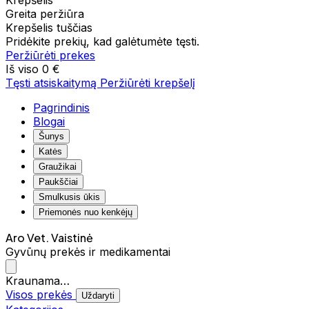
Krepšelis
Greita peržiūra
Krepšelis tuščias
Pridėkite prekių, kad galėtumėte tęsti.
Peržiūrėti prekes
Iš viso
0 €
Tęsti atsiskaitymą
Peržiūrėti krepšelį
Pagrindinis
Blogai
Šunys
Katės
Graužikai
Paukščiai
Smulkusis ūkis
Priemonės nuo kenkėjų
Aro Vet. Vaistinė
Gyvūnų prekės ir medikamentai
Kraunama…
Visos prekės
Uždaryti