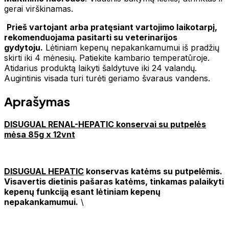
gerai virškinamas.
Prieš vartojant arba pratęsiant vartojimo laikotarpį,
rekomenduojama pasitarti su veterinarijos
gydytoju.
Lėtiniam kepenų nepakankamumui iš pradžių
skirti iki 4 mėnesių. Patiekite kambario temperatūroje.
Atidarius produktą laikyti šaldytuve iki 24 valandų.
Augintinis visada turi turėti geriamo švaraus vandens.
Aprašymas
DISUGUAL RENAL-HEPATIC konservai su putpelės
mėsa 85g x 12vnt
DISUGUAL HEPATIC
konservas katėms su putpelėmis.
Visavertis dietinis pašaras katėms, tinkamas palaikyti
kepenų funkciją esant lėtiniam kepenų
nepakankamumui.
\