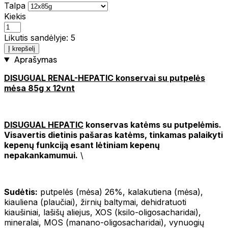
Talpa
Kiekis
Likutis sandėlyje: 5
Į krepšelį
Aprašymas
DISUGUAL RENAL-HEPATIC konservai su putpelės
mėsa 85g x 12vnt
DISUGUAL HEPATIC
konservas katėms su putpelėmis.
Visavertis dietinis pašaras katėms, tinkamas palaikyti
kepenų funkciją esant lėtiniam kepenų
nepakankamumui.
\
Sudėtis:
putpelės (mėsa) 26%, kalakutiena (mėsa),
kiauliena (plaučiai), žirnių baltymai, dehidratuoti
kiaušiniai, lašišų aliejus, XOS (ksilo-oligosacharidai),
mineralai, MOS (manano-oligosacharidai), vynuogių