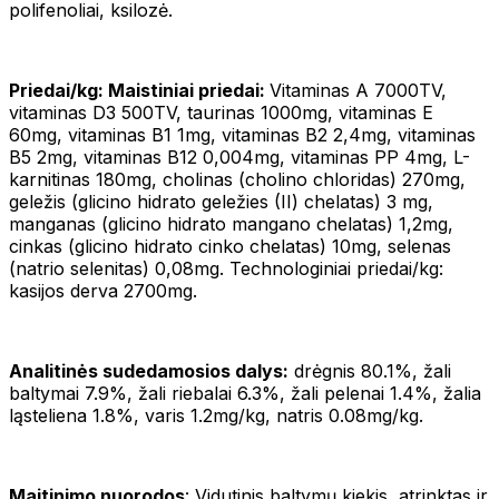
polifenoliai, ksilozė.
Priedai/kg: Maistiniai priedai:
Vitaminas A 7000TV,
vitaminas D3 500TV, taurinas 1000mg, vitaminas E
60mg, vitaminas B1 1mg, vitaminas B2 2,4mg, vitaminas
B5 2mg, vitaminas B12 0,004mg, vitaminas PP 4mg, L-
karnitinas 180mg, cholinas (cholino chloridas) 270mg,
geležis (glicino hidrato geležies (II) chelatas) 3 mg,
manganas (glicino hidrato mangano chelatas) 1,2mg,
cinkas (glicino hidrato cinko chelatas) 10mg, selenas
(natrio selenitas) 0,08mg. Technologiniai priedai/kg:
kasijos derva 2700mg.
Analitinės sudedamosios dalys:
drėgnis 80.1%, žali
baltymai 7.9%, žali riebalai 6.3%, žali pelenai 1.4%, žalia
ląsteliena 1.8%, varis 1.2mg/kg, natris 0.08mg/kg.
Maitinimo nuorodos
: Vidutinis baltymų kiekis, atrinktas ir