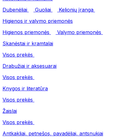
Dubenėliai
Guoliai
Kelionių įranga
Higienos ir valymo priemonės
Higienos priemonės
Valymo priemonės
Skanėstai ir kramtalai
Visos prekės
Drabužiai ir aksesuarai
Visos prekės
Knygos ir literatūra
Visos prekės
Žaislai
Visos prekės
Antkakliai, petnešos, pavadėliai, antsnukiai