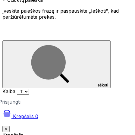
Įveskite paieškos frazę ir paspauskite „Ieškoti“, kad
peržiūrėtumėte prekes.
Ieškoti
Kalba
Prisijungti
Krepšelis
0
×