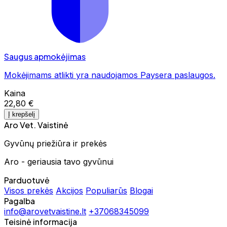
Saugus apmokėjimas
Mokėjimams atlikti yra naudojamos Paysera paslaugos.
Kaina
22,80 €
Į krepšelį
Aro Vet. Vaistinė
Gyvūnų priežiūra ir prekės
Aro - geriausia tavo gyvūnui
Parduotuvė
Visos prekės
Akcijos
Populiarūs
Blogai
Pagalba
info@arovetvaistine.lt
+37068345099
Teisinė informacija