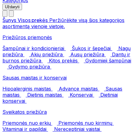
Kategorijos
Uždaryti
Šunys
Visos prekės
Peržiūrėkite visą šios kategorijos
asortimentą vienoje vietoje.
Priežiūros priemonės
Šampūnai ir kondicionieriai
Šukos ir šepečiai
Nagų
priežiūra
Akių priežiūra
Ausų priežiūra
Dantų ir
burnos priežiūra
Kitos prekės
Gydomieji šampūnai
Gydymo priežiūra
Sausas maistas ir konservai
Hipoalerginis maistas
Advance maistas
Sausas
maistas
Dietinis maistas
Konservai
Dietiniai
konservai
Sveikatos priežiūra
Priemonės nuo erkių
Priemonės nuo kirminų
Vitaminai ir papildai
Nereceptiniai vaistai