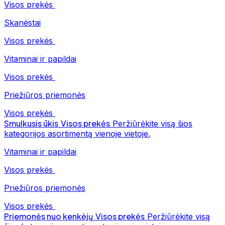
Visos prekės
Skanėstai
Visos prekės
Vitaminai ir papildai
Visos prekės
Priežiūros priemonės
Visos prekės
Smulkusis ūkis
Visos prekės
Peržiūrėkite visą šios
kategorijos asortimentą vienoje vietoje.
Vitaminai ir papildai
Visos prekės
Priežiūros priemonės
Visos prekės
Priemonės nuo kenkėjų
Visos prekės
Peržiūrėkite visą