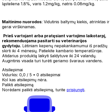
ląsteliena 1.8%, varis 1.2mg/kg, natris 0.08mg/kg.
Maitinimo nuorodos
: Vidutinis baltymų kiekis, atrinktas ir
gerai virškinamas.
Prieš vartojant arba pratęsiant vartojimo laikotarpį,
rekomenduojama pasitarti su veterinarijos
gydytoju.
Lėtiniam kepenų nepakankamumui iš pradžių
skirti iki 4 mėnesių. Patiekite kambario temperatūroje.
Atidarius produktą laikyti šaldytuve iki 24 valandų.
Augintinis visada turi turėti geriamo švaraus vandens.
Atsiliepimai
Vidurkis:
0,0
/ 5
•
0 atsiliepimai
Kol kas atsiliepimų nėra.
Palikti atsiliepimą
Norėdami palikti atsiliepimą, turite
prisijungti
.