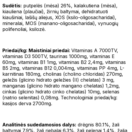
Sudėtis:
putpelės (mėsa) 26%, kalakutiena (mėsa),
kiauliena (plaučiai), žirnių baltymai, dehidratuoti
kiaušiniai, lašišų aliejus, XOS (ksilo-oligosacharidai),
mineralai, MOS (manano-oligosacharidai), vynuogių
polifenoliai, ksilozė.
Priedai/kg: Maistiniai priedai:
Vitaminas A 7000TV,
vitaminas D3 500TV, taurinas 1000mg, vitaminas E
60mg, vitaminas B1 1mg, vitaminas B2 2,4mg, vitaminas
B5 2mg, vitaminas B12 0,004mg, vitaminas PP 4mg, L-
karnitinas 180mg, cholinas (cholino chloridas) 270mg,
geležis (glicino hidrato geležies (II) chelatas) 3 mg,
manganas (glicino hidrato mangano chelatas) 1,2mg,
cinkas (glicino hidrato cinko chelatas) 10mg, selenas
(natrio selenitas) 0,08mg. Technologiniai priedai/kg:
kasijos derva 2700mg.
Analitinės sudedamosios dalys:
drėgnis 80.1%, žali
baltymai 7.9%, žali riebalai 6.3%, žali pelenai 1.4%, žalia