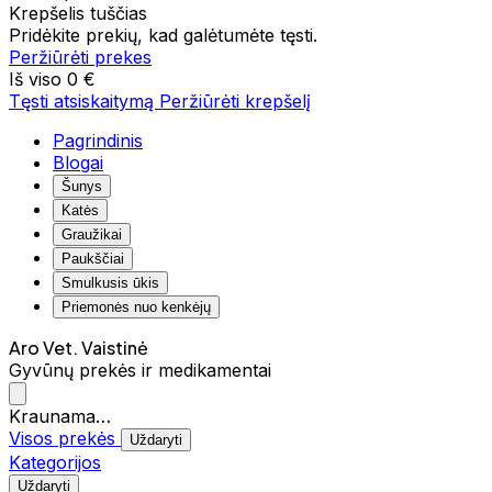
Krepšelis tuščias
Pridėkite prekių, kad galėtumėte tęsti.
Peržiūrėti prekes
Iš viso
0 €
Tęsti atsiskaitymą
Peržiūrėti krepšelį
Pagrindinis
Blogai
Šunys
Katės
Graužikai
Paukščiai
Smulkusis ūkis
Priemonės nuo kenkėjų
Aro Vet. Vaistinė
Gyvūnų prekės ir medikamentai
Kraunama…
Visos prekės
Uždaryti
Kategorijos
Uždaryti