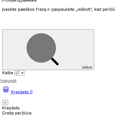
Įveskite paieškos frazę ir paspauskite „Ieškoti“, kad perž
Ieškoti
Kalba
risijungti
Krepšelis
0
×
Krepšelis
Greita peržiūra