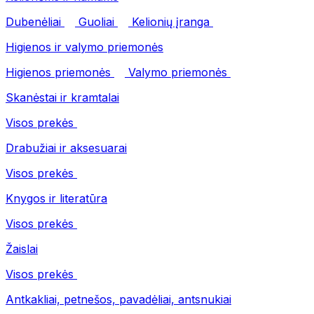
Dubenėliai
Guoliai
Kelionių įranga
Higienos ir valymo priemonės
Higienos priemonės
Valymo priemonės
Skanėstai ir kramtalai
Visos prekės
Drabužiai ir aksesuarai
Visos prekės
Knygos ir literatūra
Visos prekės
Žaislai
Visos prekės
Antkakliai, petnešos, pavadėliai, antsnukiai