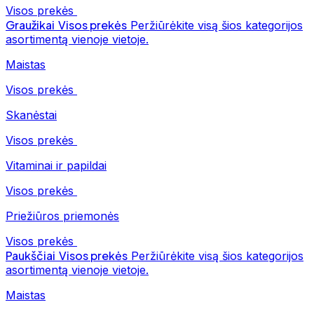
Visos prekės
Graužikai
Visos prekės
Peržiūrėkite visą šios kategorijos
asortimentą vienoje vietoje.
Maistas
Visos prekės
Skanėstai
Visos prekės
Vitaminai ir papildai
Visos prekės
Priežiūros priemonės
Visos prekės
Paukščiai
Visos prekės
Peržiūrėkite visą šios kategorijos
asortimentą vienoje vietoje.
Maistas