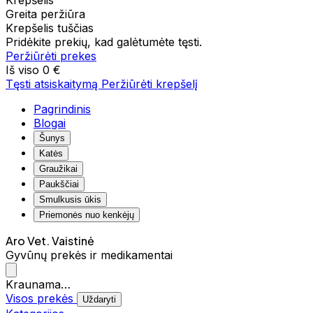
Krepšelis
Greita peržiūra
Krepšelis tuščias
Pridėkite prekių, kad galėtumėte tęsti.
Peržiūrėti prekes
Iš viso
0 €
Tęsti atsiskaitymą
Peržiūrėti krepšelį
Pagrindinis
Blogai
Šunys
Katės
Graužikai
Paukščiai
Smulkusis ūkis
Priemonės nuo kenkėjų
Aro Vet. Vaistinė
Gyvūnų prekės ir medikamentai
Kraunama…
Visos prekės
Uždaryti