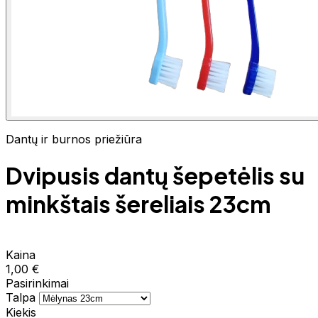
Dantų ir burnos priežiūra
Dvipusis dantų šepetėlis su
minkštais šereliais 23cm
Kaina
1,00 €
Pasirinkimai
Talpa
Kiekis