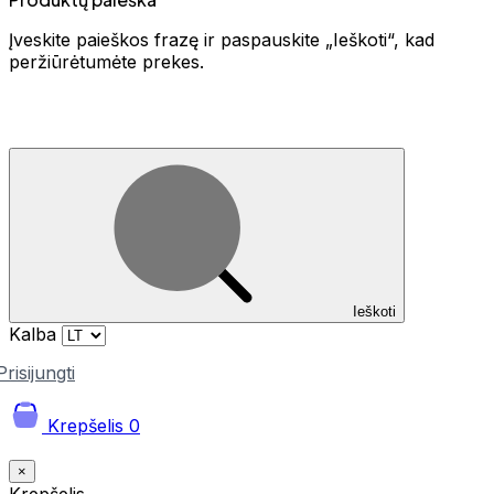
Įveskite paieškos frazę ir paspauskite „Ieškoti“, kad
peržiūrėtumėte prekes.
Ieškoti
Kalba
Prisijungti
Krepšelis
0
×