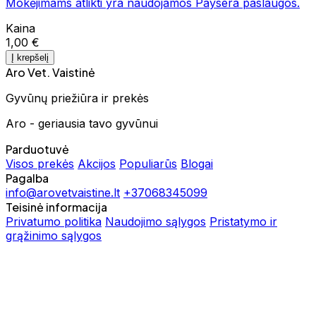
Mokėjimams atlikti yra naudojamos Paysera paslaugos.
Kaina
1,00 €
Į krepšelį
Aro Vet. Vaistinė
Gyvūnų priežiūra ir prekės
Aro - geriausia tavo gyvūnui
Parduotuvė
Visos prekės
Akcijos
Populiarūs
Blogai
Pagalba
info@arovetvaistine.lt
+37068345099
Teisinė informacija
Privatumo politika
Naudojimo sąlygos
Pristatymo ir
grąžinimo sąlygos