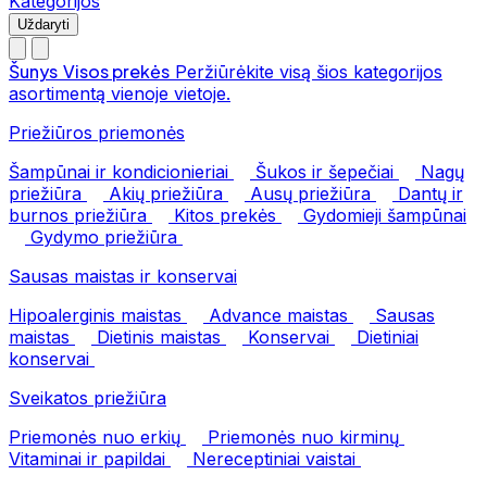
Kategorijos
Uždaryti
Šunys
Visos prekės
Peržiūrėkite visą šios kategorijos
asortimentą vienoje vietoje.
Priežiūros priemonės
Šampūnai ir kondicionieriai
Šukos ir šepečiai
Nagų
priežiūra
Akių priežiūra
Ausų priežiūra
Dantų ir
burnos priežiūra
Kitos prekės
Gydomieji šampūnai
Gydymo priežiūra
Sausas maistas ir konservai
Hipoalerginis maistas
Advance maistas
Sausas
maistas
Dietinis maistas
Konservai
Dietiniai
konservai
Sveikatos priežiūra
Priemonės nuo erkių
Priemonės nuo kirminų
Vitaminai ir papildai
Nereceptiniai vaistai