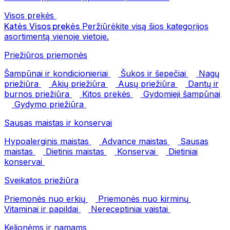
Visos prekės
Katės
Visos prekės
Peržiūrėkite visą šios kategorijos
asortimentą vienoje vietoje.
Priežiūros priemonės
Šampūnai ir kondicionieriai
Šukos ir šepečiai
Nagų
priežiūra
Akių priežiūra
Ausų priežiūra
Dantų ir
burnos priežiūra
Kitos prekės
Gydomieji šampūnai
Gydymo priežiūra
Sausas maistas ir konservai
Hypoalerginis maistas
Advance maistas
Sausas
maistas
Dietinis maistas
Konservai
Dietiniai
konservai
Sveikatos priežiūra
Priemonės nuo erkių
Priemonės nuo kirminų
Vitaminai ir papildai
Nereceptiniai vaistai
Kelionėms ir namams