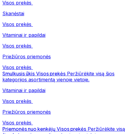
Visos prekės
Skanėstai
Visos prekės
Vitaminai ir papildai
Visos prekės
Priežiūros priemonės
Visos prekės
Smulkusis ūkis
Visos prekės
Peržiūrėkite visą šios
kategorijos asortimentą vienoje vietoje.
Vitaminai ir papildai
Visos prekės
Priežiūros priemonės
Visos prekės
Priemonės nuo kenkėjų
Visos prekės
Peržiūrėkite visą