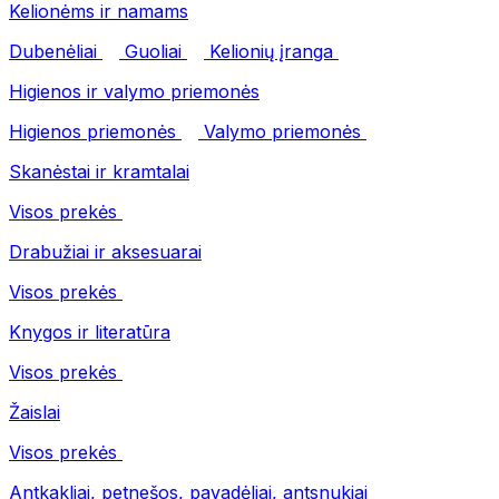
Kelionėms ir namams
Dubenėliai
Guoliai
Kelionių įranga
Higienos ir valymo priemonės
Higienos priemonės
Valymo priemonės
Skanėstai ir kramtalai
Visos prekės
Drabužiai ir aksesuarai
Visos prekės
Knygos ir literatūra
Visos prekės
Žaislai
Visos prekės
Antkakliai, petnešos, pavadėliai, antsnukiai