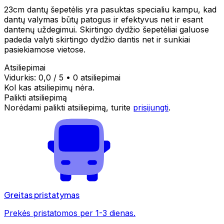
23cm dantų šepetėlis yra pasuktas specialiu kampu, kad
dantų valymas būtų patogus ir efektyvus net ir esant
dantenų uždegimui. Skirtingo dydžio šepetėliai galuose
padeda valyti skirtingo dydžio dantis net ir sunkiai
pasiekiamose vietose.
Atsiliepimai
Vidurkis:
0,0
/ 5
•
0 atsiliepimai
Kol kas atsiliepimų nėra.
Palikti atsiliepimą
Norėdami palikti atsiliepimą, turite
prisijungti
.
Greitas pristatymas
Prekės pristatomos per 1-3 dienas.