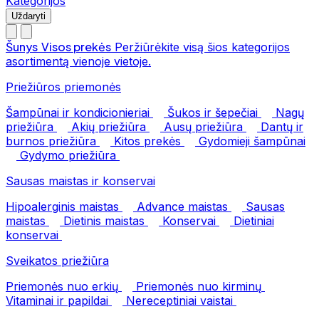
Kategorijos
Uždaryti
Šunys
Visos prekės
Peržiūrėkite visą šios kategorijos
asortimentą vienoje vietoje.
Priežiūros priemonės
Šampūnai ir kondicionieriai
Šukos ir šepečiai
Nagų
priežiūra
Akių priežiūra
Ausų priežiūra
Dantų ir
burnos priežiūra
Kitos prekės
Gydomieji šampūnai
Gydymo priežiūra
Sausas maistas ir konservai
Hipoalerginis maistas
Advance maistas
Sausas
maistas
Dietinis maistas
Konservai
Dietiniai
konservai
Sveikatos priežiūra
Priemonės nuo erkių
Priemonės nuo kirminų
Vitaminai ir papildai
Nereceptiniai vaistai