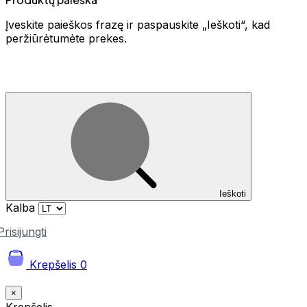
Įveskite paieškos frazę ir paspauskite „Ieškoti“, kad
peržiūrėtumėte prekes.
Ieškoti
Kalba
Prisijungti
Krepšelis
0
×