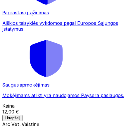
Paprastas grąžinimas
Aiškios taisyklės vykdomos pagal Europos Sąjungos
įstatymus.
Saugus apmokėjimas
Mokėjimams atlikti yra naudojamos Paysera paslaugos.
Kaina
12,00 €
Į krepšelį
Aro Vet. Vaistinė