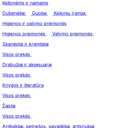
Kelionėms ir namams
Dubenėliai
Guoliai
Kelionių įranga
Higienos ir valymo priemonės
Higienos priemonės
Valymo priemonės
Skanėstai ir kramtalai
Visos prekės
Drabužiai ir aksesuarai
Visos prekės
Knygos ir literatūra
Visos prekės
Žaislai
Visos prekės
Antkakliai, petnešos, pavadėliai, antsnukiai