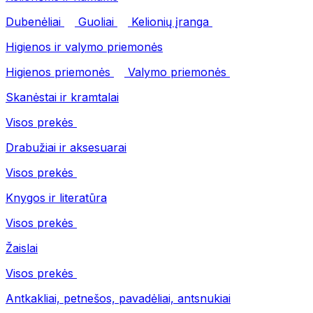
Dubenėliai
Guoliai
Kelionių įranga
Higienos ir valymo priemonės
Higienos priemonės
Valymo priemonės
Skanėstai ir kramtalai
Visos prekės
Drabužiai ir aksesuarai
Visos prekės
Knygos ir literatūra
Visos prekės
Žaislai
Visos prekės
Antkakliai, petnešos, pavadėliai, antsnukiai