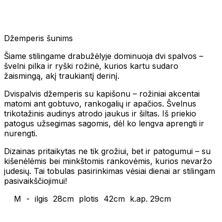
Džemperis šunims
Šiame stilingame drabužėlyje dominuoja dvi spalvos –
švelni pilka ir ryški rožinė, kurios kartu sudaro
žaismingą, akį traukiantį derinį.
Dvispalvis džemperis su kapišonu – rožiniai akcentai
matomi ant gobtuvo, rankogalių ir apačios. Švelnus
trikotažinis audinys atrodo jaukus ir šiltas. Iš priekio
patogus užsegimas sagomis, dėl ko lengva aprengti ir
nurengti.
Dizainas pritaikytas ne tik grožiui, bet ir patogumui – su
kišenėlėmis bei minkštomis rankovėmis, kurios nevaržo
judesių. Tai tobulas pasirinkimas vėsiai dienai ar stilingam
pasivaikščiojimui!
M - ilgis 28cm plotis 42cm k.ap. 29cm