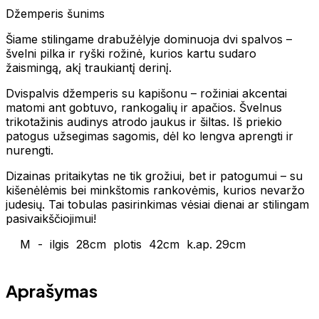
Džemperis šunims
Šiame stilingame drabužėlyje dominuoja dvi spalvos –
švelni pilka ir ryški rožinė, kurios kartu sudaro
žaismingą, akį traukiantį derinį.
Dvispalvis džemperis su kapišonu – rožiniai akcentai
matomi ant gobtuvo, rankogalių ir apačios. Švelnus
trikotažinis audinys atrodo jaukus ir šiltas. Iš priekio
patogus užsegimas sagomis, dėl ko lengva aprengti ir
nurengti.
Dizainas pritaikytas ne tik grožiui, bet ir patogumui – su
kišenėlėmis bei minkštomis rankovėmis, kurios nevaržo
judesių. Tai tobulas pasirinkimas vėsiai dienai ar stilingam
pasivaikščiojimui!
M - ilgis 28cm plotis 42cm k.ap. 29cm
Aprašymas