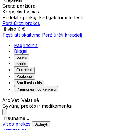
Krepšelis
Greita peržiūra
Krepšelis tuščias
Pridėkite prekių, kad galėtumėte tęsti.
Peržiūrėti prekes
Iš viso
0 €
Tęsti atsiskaitymą
Peržiūrėti krepšelį
Pagrindinis
Blogai
Šunys
Katės
Graužikai
Paukščiai
Smulkusis ūkis
Priemonės nuo kenkėjų
Aro Vet. Vaistinė
Gyvūnų prekės ir medikamentai
Kraunama…
Visos prekės
Uždaryti