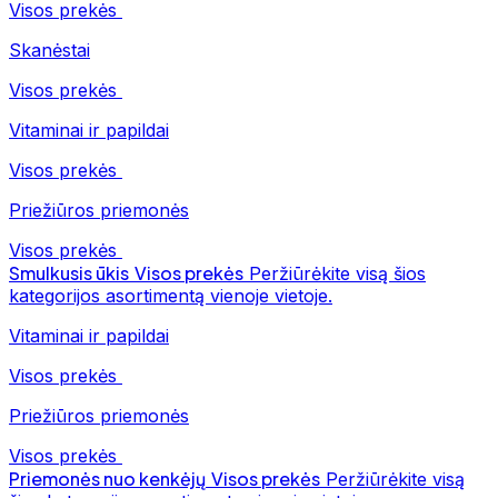
Visos prekės
Skanėstai
Visos prekės
Vitaminai ir papildai
Visos prekės
Priežiūros priemonės
Visos prekės
Smulkusis ūkis
Visos prekės
Peržiūrėkite visą šios
kategorijos asortimentą vienoje vietoje.
Vitaminai ir papildai
Visos prekės
Priežiūros priemonės
Visos prekės
Priemonės nuo kenkėjų
Visos prekės
Peržiūrėkite visą