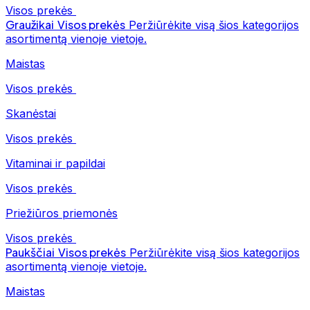
Visos prekės
Graužikai
Visos prekės
Peržiūrėkite visą šios kategorijos
asortimentą vienoje vietoje.
Maistas
Visos prekės
Skanėstai
Visos prekės
Vitaminai ir papildai
Visos prekės
Priežiūros priemonės
Visos prekės
Paukščiai
Visos prekės
Peržiūrėkite visą šios kategorijos
asortimentą vienoje vietoje.
Maistas