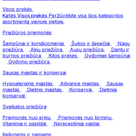
Visos prekės
Katės
Visos prekės
Peržiūrėkite visą šios kategorijos
asortimentą vienoje vietoje.
Priežiūros priemonės
Šampūnai ir kondicionieriai
Šukos ir šepečiai
Nagų
priežiūra
Akių priežiūra
Ausų priežiūra
Dantų ir
burnos priežiūra
Kitos prekės
Gydomieji šampūnai
Gydymo priežiūra
Sausas maistas ir konservai
Hypoalerginis maistas
Advance maistas
Sausas
maistas
Dietinis maistas
Konservai
Dietiniai
konservai
Sveikatos priežiūra
Priemonės nuo erkių
Priemonės nuo kirminų
Vitaminai ir papildai
Nereceptiniai vaistai
Kelionėms ir namams