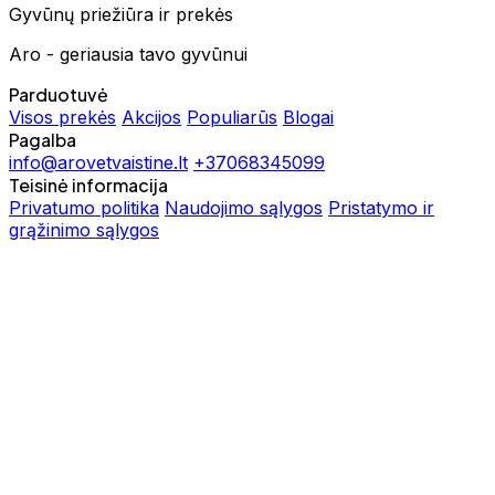
Gyvūnų priežiūra ir prekės
Aro - geriausia tavo gyvūnui
Parduotuvė
Visos prekės
Akcijos
Populiarūs
Blogai
Pagalba
info@arovetvaistine.lt
+37068345099
Teisinė informacija
Privatumo politika
Naudojimo sąlygos
Pristatymo ir
grąžinimo sąlygos