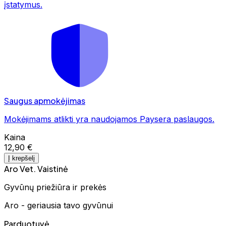
įstatymus.
Saugus apmokėjimas
Mokėjimams atlikti yra naudojamos Paysera paslaugos.
Kaina
12,90 €
Į krepšelį
Aro Vet. Vaistinė
Gyvūnų priežiūra ir prekės
Aro - geriausia tavo gyvūnui
Parduotuvė