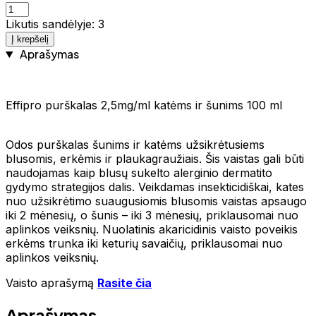
Likutis sandėlyje: 3
Į krepšelį
Aprašymas
Effipro purškalas 2,5mg/ml katėms ir šunims 100 ml
Odos purškalas šunims ir katėms užsikrėtusiems
blusomis, erkėmis ir plaukagraužiais. Šis vaistas gali būti
naudojamas kaip blusų sukelto alerginio dermatito
gydymo strategijos dalis. Veikdamas insekticidiškai, kates
nuo užsikrėtimo suaugusiomis blusomis vaistas apsaugo
iki 2 mėnesių, o šunis – iki 3 mėnesių, priklausomai nuo
aplinkos veiksnių. Nuolatinis akaricidinis vaisto poveikis
erkėms trunka iki keturių savaičių, priklausomai nuo
aplinkos veiksnių.
Vaisto aprašymą
Rasite čia
Aprašymas