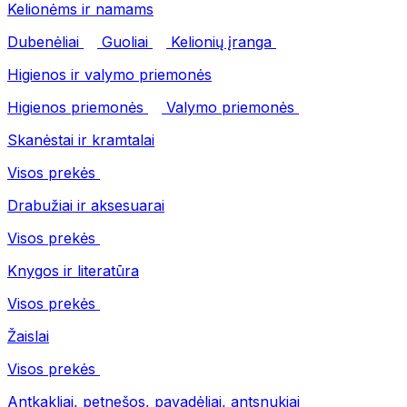
Kelionėms ir namams
Dubenėliai
Guoliai
Kelionių įranga
Higienos ir valymo priemonės
Higienos priemonės
Valymo priemonės
Skanėstai ir kramtalai
Visos prekės
Drabužiai ir aksesuarai
Visos prekės
Knygos ir literatūra
Visos prekės
Žaislai
Visos prekės
Antkakliai, petnešos, pavadėliai, antsnukiai