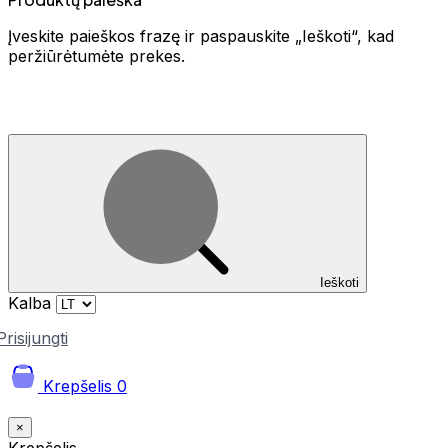
Įveskite paieškos frazę ir paspauskite „Ieškoti“, kad
peržiūrėtumėte prekes.
Ieškoti
Kalba
Prisijungti
Krepšelis
0
×