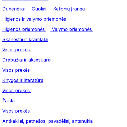
Dubenėliai
Guoliai
Kelionių įranga
Higienos ir valymo priemonės
Higienos priemonės
Valymo priemonės
Skanėstai ir kramtalai
Visos prekės
Drabužiai ir aksesuarai
Visos prekės
Knygos ir literatūra
Visos prekės
Žaislai
Visos prekės
Antkakliai, petnešos, pavadėliai, antsnukiai