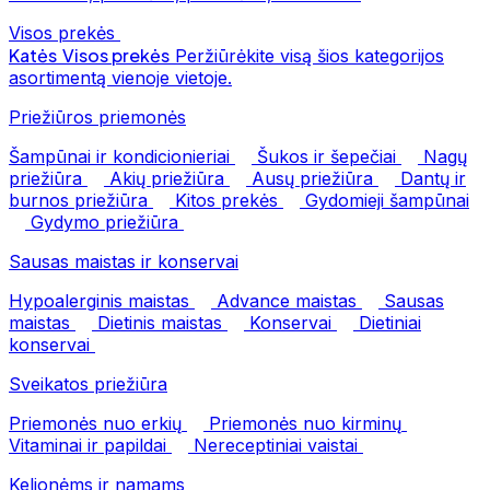
Visos prekės
Katės
Visos prekės
Peržiūrėkite visą šios kategorijos
asortimentą vienoje vietoje.
Priežiūros priemonės
Šampūnai ir kondicionieriai
Šukos ir šepečiai
Nagų
priežiūra
Akių priežiūra
Ausų priežiūra
Dantų ir
burnos priežiūra
Kitos prekės
Gydomieji šampūnai
Gydymo priežiūra
Sausas maistas ir konservai
Hypoalerginis maistas
Advance maistas
Sausas
maistas
Dietinis maistas
Konservai
Dietiniai
konservai
Sveikatos priežiūra
Priemonės nuo erkių
Priemonės nuo kirminų
Vitaminai ir papildai
Nereceptiniai vaistai
Kelionėms ir namams