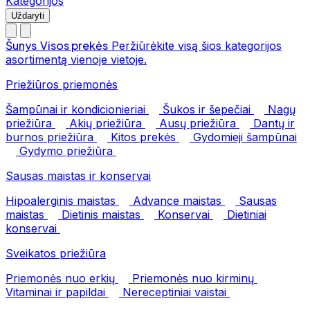
Kategorijos
Uždaryti
Šunys
Visos prekės
Peržiūrėkite visą šios kategorijos
asortimentą vienoje vietoje.
Priežiūros priemonės
Šampūnai ir kondicionieriai
Šukos ir šepečiai
Nagų
priežiūra
Akių priežiūra
Ausų priežiūra
Dantų ir
burnos priežiūra
Kitos prekės
Gydomieji šampūnai
Gydymo priežiūra
Sausas maistas ir konservai
Hipoalerginis maistas
Advance maistas
Sausas
maistas
Dietinis maistas
Konservai
Dietiniai
konservai
Sveikatos priežiūra
Priemonės nuo erkių
Priemonės nuo kirminų
Vitaminai ir papildai
Nereceptiniai vaistai