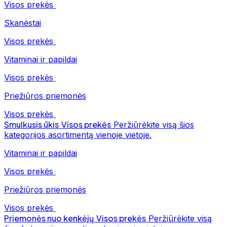
Visos prekės
Skanėstai
Visos prekės
Vitaminai ir papildai
Visos prekės
Priežiūros priemonės
Visos prekės
Smulkusis ūkis
Visos prekės
Peržiūrėkite visą šios
kategorijos asortimentą vienoje vietoje.
Vitaminai ir papildai
Visos prekės
Priežiūros priemonės
Visos prekės
Priemonės nuo kenkėjų
Visos prekės
Peržiūrėkite visą