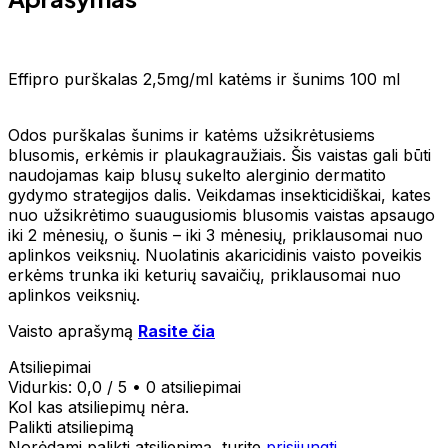
Effipro purškalas 2,5mg/ml katėms ir šunims 100 ml
Odos purškalas šunims ir katėms užsikrėtusiems
blusomis, erkėmis ir plaukagraužiais. Šis vaistas gali būti
naudojamas kaip blusų sukelto alerginio dermatito
gydymo strategijos dalis. Veikdamas insekticidiškai, kates
nuo užsikrėtimo suaugusiomis blusomis vaistas apsaugo
iki 2 mėnesių, o šunis – iki 3 mėnesių, priklausomai nuo
aplinkos veiksnių. Nuolatinis akaricidinis vaisto poveikis
erkėms trunka iki keturių savaičių, priklausomai nuo
aplinkos veiksnių.
Vaisto aprašymą
Rasite čia
Atsiliepimai
Vidurkis:
0,0
/ 5
•
0 atsiliepimai
Kol kas atsiliepimų nėra.
Palikti atsiliepimą
Norėdami palikti atsiliepimą, turite
prisijungti
.