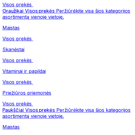
Visos prekės
Graužikai
Visos prekės
Peržiūrėkite visą šios kategorijos
asortimentą vienoje vietoje.
Maistas
Visos prekės
Skanėstai
Visos prekės
Vitaminai ir papildai
Visos prekės
Priežiūros priemonės
Visos prekės
Paukščiai
Visos prekės
Peržiūrėkite visą šios kategorijos
asortimentą vienoje vietoje.
Maistas