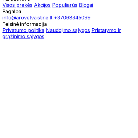
Visos prekės
Akcijos
Populiarūs
Blogai
Pagalba
info@arovetvaistine.lt
+37068345099
Teisinė informacija
Privatumo politika
Naudojimo sąlygos
Pristatymo ir
grąžinimo sąlygos