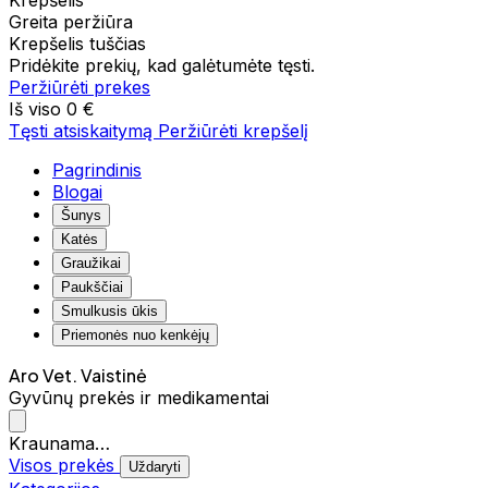
Krepšelis
Greita peržiūra
Krepšelis tuščias
Pridėkite prekių, kad galėtumėte tęsti.
Peržiūrėti prekes
Iš viso
0 €
Tęsti atsiskaitymą
Peržiūrėti krepšelį
Pagrindinis
Blogai
Šunys
Katės
Graužikai
Paukščiai
Smulkusis ūkis
Priemonės nuo kenkėjų
Aro Vet. Vaistinė
Gyvūnų prekės ir medikamentai
Kraunama…
Visos prekės
Uždaryti