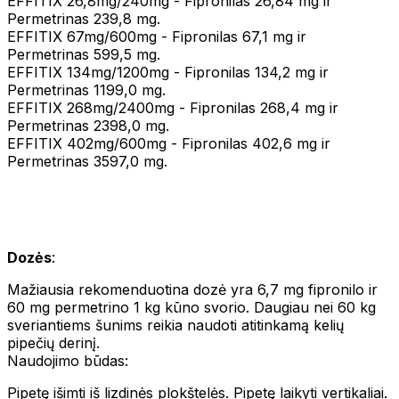
EFFITIX 26,8mg/240mg - Fipronilas 26,84 mg ir
Permetrinas 239,8 mg.
EFFITIX 67mg/600mg - Fipronilas 67,1 mg ir
Permetrinas 599,5 mg.
EFFITIX 134mg/1200mg - Fipronilas 134,2 mg ir
Permetrinas 1199,0 mg.
EFFITIX 268mg/2400mg - Fipronilas 268,4 mg ir
Permetrinas 2398,0 mg.
EFFITIX 402mg/600mg - Fipronilas 402,6 mg ir
Permetrinas 3597,0 mg.
Dozės
:
Mažiausia rekomenduotina dozė yra 6,7 mg fipronilo ir
60 mg permetrino 1 kg kūno svorio. Daugiau nei 60 kg
sveriantiems šunims reikia naudoti atitinkamą kelių
pipečių derinį.
Naudojimo būdas:
Pipetę išimti iš lizdinės plokštelės. Pipetę laikyti vertikaliai.