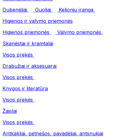
Dubenėliai
Guoliai
Kelionių įranga
Higienos ir valymo priemonės
Higienos priemonės
Valymo priemonės
Skanėstai ir kramtalai
Visos prekės
Drabužiai ir aksesuarai
Visos prekės
Knygos ir literatūra
Visos prekės
Žaislai
Visos prekės
Antkakliai, petnešos, pavadėliai, antsnukiai