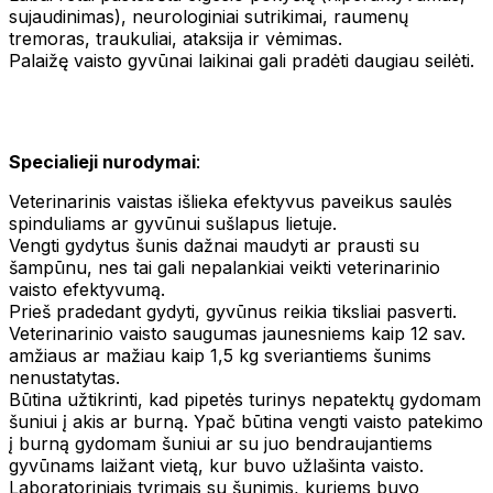
sujaudinimas), neurologiniai sutrikimai, raumenų
tremoras, traukuliai, ataksija ir vėmimas.
Palaižę vaisto gyvūnai laikinai gali pradėti daugiau seilėti.
Specialieji nurodymai
:
Veterinarinis vaistas išlieka efektyvus paveikus saulės
spinduliams ar gyvūnui sušlapus lietuje.
Vengti gydytus šunis dažnai maudyti ar prausti su
šampūnu, nes tai gali nepalankiai veikti veterinarinio
vaisto efektyvumą.
Prieš pradedant gydyti, gyvūnus reikia tiksliai pasverti.
Veterinarinio vaisto saugumas jaunesniems kaip 12 sav.
amžiaus ar mažiau kaip 1,5 kg sveriantiems šunims
nenustatytas.
Būtina užtikrinti, kad pipetės turinys nepatektų gydomam
šuniui į akis ar burną. Ypač būtina vengti vaisto patekimo
į burną gydomam šuniui ar su juo bendraujantiems
gyvūnams laižant vietą, kur buvo užlašinta vaisto.
Laboratoriniais tyrimais su šunimis, kuriems buvo