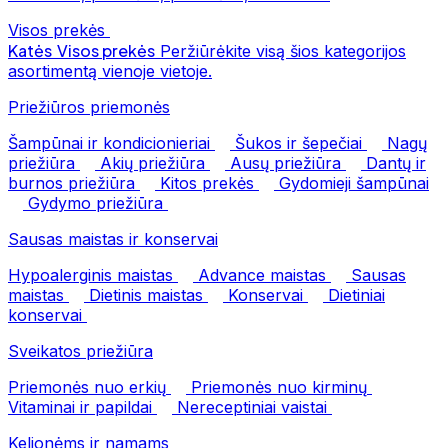
Visos prekės
Katės
Visos prekės
Peržiūrėkite visą šios kategorijos
asortimentą vienoje vietoje.
Priežiūros priemonės
Šampūnai ir kondicionieriai
Šukos ir šepečiai
Nagų
priežiūra
Akių priežiūra
Ausų priežiūra
Dantų ir
burnos priežiūra
Kitos prekės
Gydomieji šampūnai
Gydymo priežiūra
Sausas maistas ir konservai
Hypoalerginis maistas
Advance maistas
Sausas
maistas
Dietinis maistas
Konservai
Dietiniai
konservai
Sveikatos priežiūra
Priemonės nuo erkių
Priemonės nuo kirminų
Vitaminai ir papildai
Nereceptiniai vaistai
Kelionėms ir namams