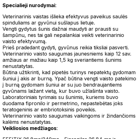
Specialieji nurodymai
:
Veterinarinis vaistas išlieka efektyvus paveikus saulės
spinduliams ar gyvūnui sušlapus lietuje.
Vengti gydytus šunis dažnai maudyti ar prausti su
šampūnu, nes tai gali nepalankiai veikti veterinarinio
vaisto efektyvumą.
Prieš pradedant gydyti, gyvūnus reikia tiksliai pasverti.
Veterinarinio vaisto saugumas jaunesniems kaip 12 sav.
amžiaus ar mažiau kaip 1,5 kg sveriantiems šunims
nenustatytas.
Būtina užtikrinti, kad pipetės turinys nepatektų gydomam
šuniui į akis ar burną. Ypač būtina vengti vaisto patekimo
į burną gydomam šuniui ar su juo bendraujantiems
gyvūnams laižant vietą, kur buvo užlašinta vaisto.
Laboratoriniais tyrimais su šunimis, kuriems buvo
duodama fipronilo ir permetrino, nepastebėtas joks
teratogeninis ar embriotoksinis poveikis.
Veterinarinio vaisto saugumas vaikingoms ir žindančioms
kalėms nenustatytas.
Veikliosios medžiagos
: