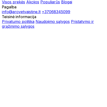
Visos prekės
Akcijos
Populiarūs
Blogai
Pagalba
info@arovetvaistine.lt
+37068345099
Teisinė informacija
Privatumo politika
Naudojimo sąlygos
Pristatymo ir
grąžinimo sąlygos