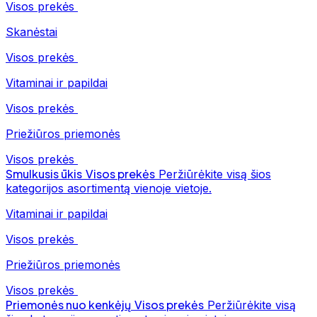
Visos prekės
Skanėstai
Visos prekės
Vitaminai ir papildai
Visos prekės
Priežiūros priemonės
Visos prekės
Smulkusis ūkis
Visos prekės
Peržiūrėkite visą šios
kategorijos asortimentą vienoje vietoje.
Vitaminai ir papildai
Visos prekės
Priežiūros priemonės
Visos prekės
Priemonės nuo kenkėjų
Visos prekės
Peržiūrėkite visą