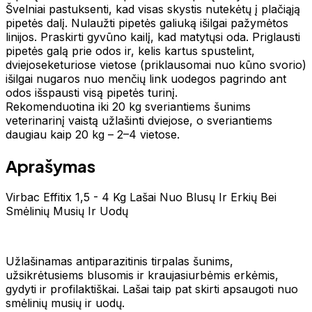
Švelniai pastuksenti, kad visas skystis nutekėtų į plačiąją
pipetės dalį. Nulaužti pipetės galiuką išilgai pažymėtos
linijos. Praskirti gyvūno kailį, kad matytųsi oda. Priglausti
pipetės galą prie odos ir, kelis kartus spustelint,
dviejoseketuriose vietose (priklausomai nuo kūno svorio)
išilgai nugaros nuo menčių link uodegos pagrindo ant
odos išspausti visą pipetės turinį.
Rekomenduotina iki 20 kg sveriantiems šunims
veterinarinį vaistą užlašinti dviejose, o sveriantiems
daugiau kaip 20 kg – 2–4 vietose.
Aprašymas
Virbac Effitix 1,5 - 4 Kg Lašai Nuo Blusų Ir Erkių Bei
Smėlinių Musių Ir Uodų
Užlašinamas antiparazitinis tirpalas šunims,
užsikrėtusiems blusomis ir kraujasiurbėmis erkėmis,
gydyti ir profilaktiškai. Lašai taip pat skirti apsaugoti nuo
smėlinių musių ir uodų.