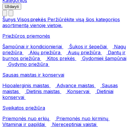
Kategorijos
Uždaryti
Šunys
Visos prekės
Peržiūrėkite visą šios kategorijos
asortimentą vienoje vietoje.
Priežiūros priemonės
Šampūnai ir kondicionieriai
Šukos ir šepečiai
Nagų
priežiūra
Akių priežiūra
Ausų priežiūra
Dantų ir
burnos priežiūra
Kitos prekės
Gydomieji šampūnai
Gydymo priežiūra
Sausas maistas ir konservai
Hipoalerginis maistas
Advance maistas
Sausas
maistas
Dietinis maistas
Konservai
Dietiniai
konservai
Sveikatos priežiūra
Priemonės nuo erkių
Priemonės nuo kirminų
Vitaminai ir papildai
Nereceptiniai vaistai