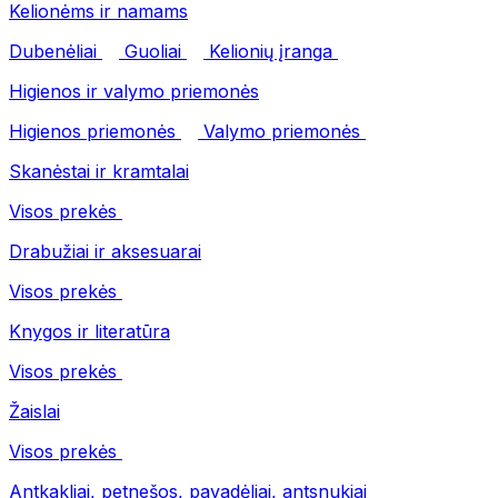
Kelionėms ir namams
Dubenėliai
Guoliai
Kelionių įranga
Higienos ir valymo priemonės
Higienos priemonės
Valymo priemonės
Skanėstai ir kramtalai
Visos prekės
Drabužiai ir aksesuarai
Visos prekės
Knygos ir literatūra
Visos prekės
Žaislai
Visos prekės
Antkakliai, petnešos, pavadėliai, antsnukiai