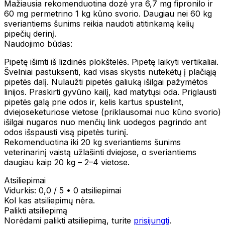
Mažiausia rekomenduotina dozė yra 6,7 mg fipronilo ir
60 mg permetrino 1 kg kūno svorio. Daugiau nei 60 kg
sveriantiems šunims reikia naudoti atitinkamą kelių
pipečių derinį.
Naudojimo būdas:
Pipetę išimti iš lizdinės plokštelės. Pipetę laikyti vertikaliai.
Švelniai pastuksenti, kad visas skystis nutekėtų į plačiąją
pipetės dalį. Nulaužti pipetės galiuką išilgai pažymėtos
linijos. Praskirti gyvūno kailį, kad matytųsi oda. Priglausti
pipetės galą prie odos ir, kelis kartus spustelint,
dviejoseketuriose vietose (priklausomai nuo kūno svorio)
išilgai nugaros nuo menčių link uodegos pagrindo ant
odos išspausti visą pipetės turinį.
Rekomenduotina iki 20 kg sveriantiems šunims
veterinarinį vaistą užlašinti dviejose, o sveriantiems
daugiau kaip 20 kg – 2–4 vietose.
Atsiliepimai
Vidurkis:
0,0
/ 5
•
0 atsiliepimai
Kol kas atsiliepimų nėra.
Palikti atsiliepimą
Norėdami palikti atsiliepimą, turite
prisijungti
.