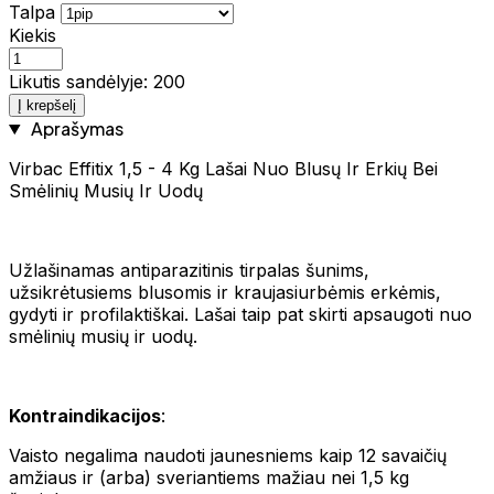
Talpa
Kiekis
Likutis sandėlyje: 200
Į krepšelį
Aprašymas
Virbac Effitix 1,5 - 4 Kg Lašai Nuo Blusų Ir Erkių Bei
Smėlinių Musių Ir Uodų
Užlašinamas antiparazitinis tirpalas šunims,
užsikrėtusiems blusomis ir kraujasiurbėmis erkėmis,
gydyti ir profilaktiškai. Lašai taip pat skirti apsaugoti nuo
smėlinių musių ir uodų.
Kontraindikacijos
:
Vaisto negalima naudoti jaunesniems kaip 12 savaičių
amžiaus ir (arba) sveriantiems mažiau nei 1,5 kg