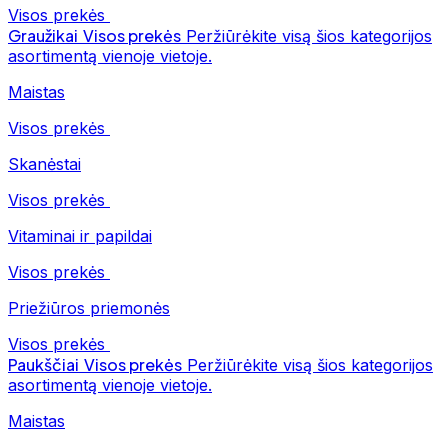
Visos prekės
Graužikai
Visos prekės
Peržiūrėkite visą šios kategorijos
asortimentą vienoje vietoje.
Maistas
Visos prekės
Skanėstai
Visos prekės
Vitaminai ir papildai
Visos prekės
Priežiūros priemonės
Visos prekės
Paukščiai
Visos prekės
Peržiūrėkite visą šios kategorijos
asortimentą vienoje vietoje.
Maistas