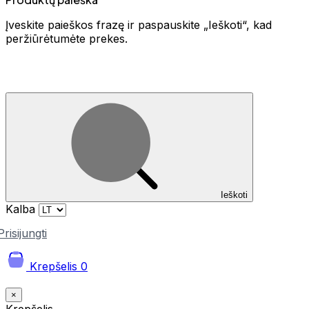
Įveskite paieškos frazę ir paspauskite „Ieškoti“, kad
peržiūrėtumėte prekes.
Ieškoti
Kalba
Prisijungti
Krepšelis
0
×