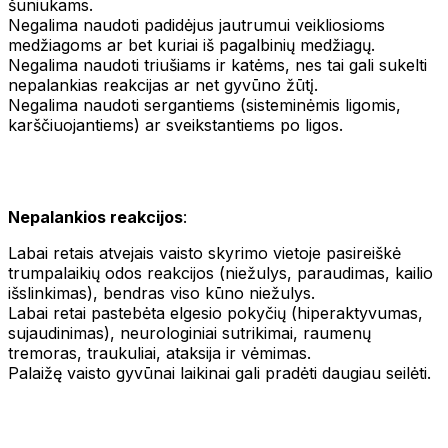
šuniukams.
Negalima naudoti padidėjus jautrumui veikliosioms
medžiagoms ar bet kuriai iš pagalbinių medžiagų.
Negalima naudoti triušiams ir katėms, nes tai gali sukelti
nepalankias reakcijas ar net gyvūno žūtį.
Negalima naudoti sergantiems (sisteminėmis ligomis,
karščiuojantiems) ar sveikstantiems po ligos.
Nepalankios reakcijos
:
Labai retais atvejais vaisto skyrimo vietoje pasireiškė
trumpalaikių odos reakcijos (niežulys, paraudimas, kailio
išslinkimas), bendras viso kūno niežulys.
Labai retai pastebėta elgesio pokyčių (hiperaktyvumas,
sujaudinimas), neurologiniai sutrikimai, raumenų
tremoras, traukuliai, ataksija ir vėmimas.
Palaižę vaisto gyvūnai laikinai gali pradėti daugiau seilėti.