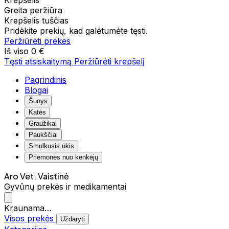
Krepšelis
Greita peržiūra
Krepšelis tuščias
Pridėkite prekių, kad galėtumėte tęsti.
Peržiūrėti prekes
Iš viso
0 €
Tęsti atsiskaitymą
Peržiūrėti krepšelį
Pagrindinis
Blogai
Šunys
Katės
Graužikai
Paukščiai
Smulkusis ūkis
Priemonės nuo kenkėjų
Aro Vet. Vaistinė
Gyvūnų prekės ir medikamentai
Kraunama…
Visos prekės
Uždaryti