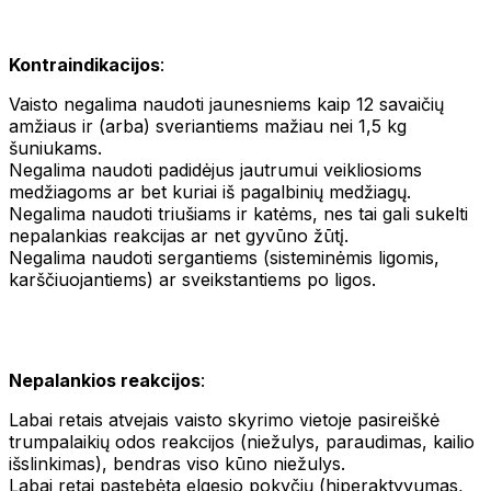
Kontraindikacijos
:
Vaisto negalima naudoti jaunesniems kaip 12 savaičių
amžiaus ir (arba) sveriantiems mažiau nei 1,5 kg
šuniukams.
Negalima naudoti padidėjus jautrumui veikliosioms
medžiagoms ar bet kuriai iš pagalbinių medžiagų.
Negalima naudoti triušiams ir katėms, nes tai gali sukelti
nepalankias reakcijas ar net gyvūno žūtį.
Negalima naudoti sergantiems (sisteminėmis ligomis,
karščiuojantiems) ar sveikstantiems po ligos.
Nepalankios reakcijos
:
Labai retais atvejais vaisto skyrimo vietoje pasireiškė
trumpalaikių odos reakcijos (niežulys, paraudimas, kailio
išslinkimas), bendras viso kūno niežulys.
Labai retai pastebėta elgesio pokyčių (hiperaktyvumas,