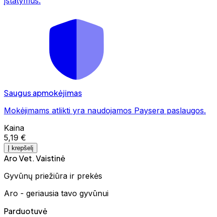
įstatymus.
Saugus apmokėjimas
Mokėjimams atlikti yra naudojamos Paysera paslaugos.
Kaina
5,19 €
Į krepšelį
Aro Vet. Vaistinė
Gyvūnų priežiūra ir prekės
Aro - geriausia tavo gyvūnui
Parduotuvė