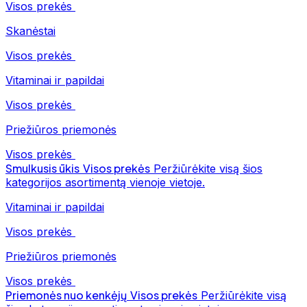
Visos prekės
Skanėstai
Visos prekės
Vitaminai ir papildai
Visos prekės
Priežiūros priemonės
Visos prekės
Smulkusis ūkis
Visos prekės
Peržiūrėkite visą šios
kategorijos asortimentą vienoje vietoje.
Vitaminai ir papildai
Visos prekės
Priežiūros priemonės
Visos prekės
Priemonės nuo kenkėjų
Visos prekės
Peržiūrėkite visą