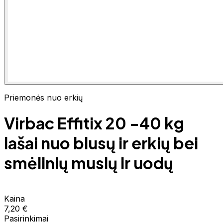
Priemonės nuo erkių
Virbac Effitix 20 -40 kg
lašai nuo blusų ir erkių bei
smėlinių musių ir uodų
Kaina
7,20 €
Pasirinkimai