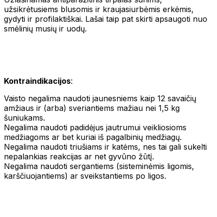
užsikrėtusiems blusomis ir kraujasiurbėmis erkėmis,
gydyti ir profilaktiškai. Lašai taip pat skirti apsaugoti nuo
smėlinių musių ir uodų.
Kontraindikacijos
:
Vaisto negalima naudoti jaunesniems kaip 12 savaičių
amžiaus ir (arba) sveriantiems mažiau nei 1,5 kg
šuniukams.
Negalima naudoti padidėjus jautrumui veikliosioms
medžiagoms ar bet kuriai iš pagalbinių medžiagų.
Negalima naudoti triušiams ir katėms, nes tai gali sukelti
nepalankias reakcijas ar net gyvūno žūtį.
Negalima naudoti sergantiems (sisteminėmis ligomis,
karščiuojantiems) ar sveikstantiems po ligos.