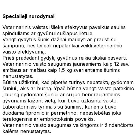
Specialieji nurodymai
:
Veterinarinis vaistas išlieka efektyvus paveikus saulės
spinduliams ar gyvūnui sušlapus lietuje.
Vengti gydytus šunis dažnai maudyti ar prausti su
šampūnu, nes tai gali nepalankiai veikti veterinarinio
vaisto efektyvumą.
Prieš pradedant gydyti, gyvūnus reikia tiksliai pasverti.
Veterinarinio vaisto saugumas jaunesniems kaip 12 sav.
amžiaus ar mažiau kaip 1,5 kg sveriantiems šunims
nenustatytas.
Būtina užtikrinti, kad pipetės turinys nepatektų gydomam
šuniui į akis ar burną. Ypač būtina vengti vaisto patekimo
į burną gydomam šuniui ar su juo bendraujantiems
gyvūnams laižant vietą, kur buvo užlašinta vaisto.
Laboratoriniais tyrimais su šunimis, kuriems buvo
duodama fipronilo ir permetrino, nepastebėtas joks
teratogeninis ar embriotoksinis poveikis.
Veterinarinio vaisto saugumas vaikingoms ir žindančioms
kalėms nenustatytas.