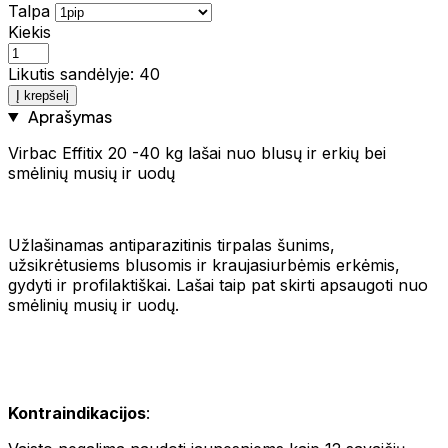
Talpa
Kiekis
Likutis sandėlyje: 40
Į krepšelį
Aprašymas
Virbac Effitix 20 -40 kg lašai nuo blusų ir erkių bei
smėlinių musių ir uodų
Užlašinamas antiparazitinis tirpalas šunims,
užsikrėtusiems blusomis ir kraujasiurbėmis erkėmis,
gydyti ir profilaktiškai. Lašai taip pat skirti apsaugoti nuo
smėlinių musių ir uodų.
Kontraindikacijos
: