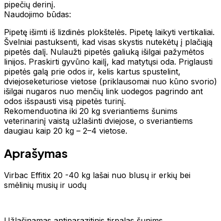
pipečių derinį.
Naudojimo būdas:
Pipetę išimti iš lizdinės plokštelės. Pipetę laikyti vertikaliai.
Švelniai pastuksenti, kad visas skystis nutekėtų į plačiąją
pipetės dalį. Nulaužti pipetės galiuką išilgai pažymėtos
linijos. Praskirti gyvūno kailį, kad matytųsi oda. Priglausti
pipetės galą prie odos ir, kelis kartus spustelint,
dviejoseketuriose vietose (priklausomai nuo kūno svorio)
išilgai nugaros nuo menčių link uodegos pagrindo ant
odos išspausti visą pipetės turinį.
Rekomenduotina iki 20 kg sveriantiems šunims
veterinarinį vaistą užlašinti dviejose, o sveriantiems
daugiau kaip 20 kg – 2–4 vietose.
Aprašymas
Virbac Effitix 20 -40 kg lašai nuo blusų ir erkių bei
smėlinių musių ir uodų
Užlašinamas antiparazitinis tirpalas šunims,