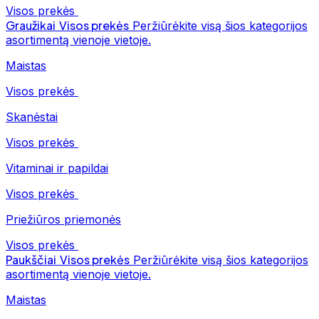
Visos prekės
Graužikai
Visos prekės
Peržiūrėkite visą šios kategorijos
asortimentą vienoje vietoje.
Maistas
Visos prekės
Skanėstai
Visos prekės
Vitaminai ir papildai
Visos prekės
Priežiūros priemonės
Visos prekės
Paukščiai
Visos prekės
Peržiūrėkite visą šios kategorijos
asortimentą vienoje vietoje.
Maistas