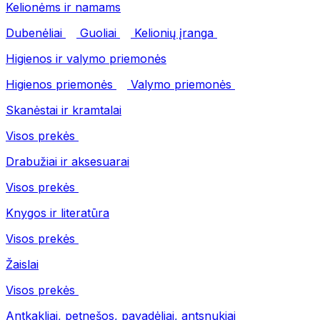
Kelionėms ir namams
Dubenėliai
Guoliai
Kelionių įranga
Higienos ir valymo priemonės
Higienos priemonės
Valymo priemonės
Skanėstai ir kramtalai
Visos prekės
Drabužiai ir aksesuarai
Visos prekės
Knygos ir literatūra
Visos prekės
Žaislai
Visos prekės
Antkakliai, petnešos, pavadėliai, antsnukiai