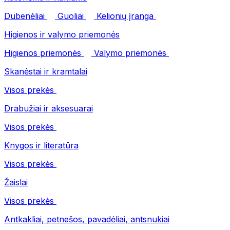
Dubenėliai
Guoliai
Kelionių įranga
Higienos ir valymo priemonės
Higienos priemonės
Valymo priemonės
Skanėstai ir kramtalai
Visos prekės
Drabužiai ir aksesuarai
Visos prekės
Knygos ir literatūra
Visos prekės
Žaislai
Visos prekės
Antkakliai, petnešos, pavadėliai, antsnukiai