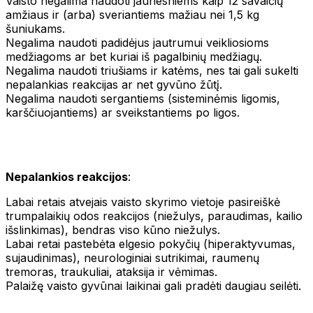
Vaisto negalima naudoti jaunesniems kaip 12 savaičių
amžiaus ir (arba) sveriantiems mažiau nei 1,5 kg
šuniukams.
Negalima naudoti padidėjus jautrumui veikliosioms
medžiagoms ar bet kuriai iš pagalbinių medžiagų.
Negalima naudoti triušiams ir katėms, nes tai gali sukelti
nepalankias reakcijas ar net gyvūno žūtį.
Negalima naudoti sergantiems (sisteminėmis ligomis,
karščiuojantiems) ar sveikstantiems po ligos.
Nepalankios reakcijos
:
Labai retais atvejais vaisto skyrimo vietoje pasireiškė
trumpalaikių odos reakcijos (niežulys, paraudimas, kailio
išslinkimas), bendras viso kūno niežulys.
Labai retai pastebėta elgesio pokyčių (hiperaktyvumas,
sujaudinimas), neurologiniai sutrikimai, raumenų
tremoras, traukuliai, ataksija ir vėmimas.
Palaižę vaisto gyvūnai laikinai gali pradėti daugiau seilėti.