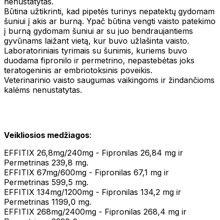
nenustatytas.
Būtina užtikrinti, kad pipetės turinys nepatektų gydomam
šuniui į akis ar burną. Ypač būtina vengti vaisto patekimo
į burną gydomam šuniui ar su juo bendraujantiems
gyvūnams laižant vietą, kur buvo užlašinta vaisto.
Laboratoriniais tyrimais su šunimis, kuriems buvo
duodama fipronilo ir permetrino, nepastebėtas joks
teratogeninis ar embriotoksinis poveikis.
Veterinarinio vaisto saugumas vaikingoms ir žindančioms
kalėms nenustatytas.
Veikliosios medžiagos
:
EFFITIX 26,8mg/240mg - Fipronilas 26,84 mg ir
Permetrinas 239,8 mg.
EFFITIX 67mg/600mg - Fipronilas 67,1 mg ir
Permetrinas 599,5 mg.
EFFITIX 134mg/1200mg - Fipronilas 134,2 mg ir
Permetrinas 1199,0 mg.
EFFITIX 268mg/2400mg - Fipronilas 268,4 mg ir