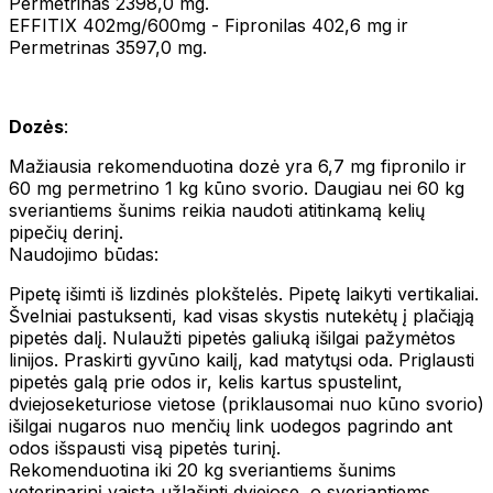
Permetrinas 2398,0 mg.
EFFITIX 402mg/600mg - Fipronilas 402,6 mg ir
Permetrinas 3597,0 mg.
Dozės
:
Mažiausia rekomenduotina dozė yra 6,7 mg fipronilo ir
60 mg permetrino 1 kg kūno svorio. Daugiau nei 60 kg
sveriantiems šunims reikia naudoti atitinkamą kelių
pipečių derinį.
Naudojimo būdas:
Pipetę išimti iš lizdinės plokštelės. Pipetę laikyti vertikaliai.
Švelniai pastuksenti, kad visas skystis nutekėtų į plačiąją
pipetės dalį. Nulaužti pipetės galiuką išilgai pažymėtos
linijos. Praskirti gyvūno kailį, kad matytųsi oda. Priglausti
pipetės galą prie odos ir, kelis kartus spustelint,
dviejoseketuriose vietose (priklausomai nuo kūno svorio)
išilgai nugaros nuo menčių link uodegos pagrindo ant
odos išspausti visą pipetės turinį.
Rekomenduotina iki 20 kg sveriantiems šunims
veterinarinį vaistą užlašinti dviejose, o sveriantiems