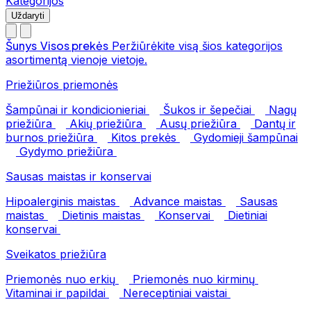
Kategorijos
Uždaryti
Šunys
Visos prekės
Peržiūrėkite visą šios kategorijos
asortimentą vienoje vietoje.
Priežiūros priemonės
Šampūnai ir kondicionieriai
Šukos ir šepečiai
Nagų
priežiūra
Akių priežiūra
Ausų priežiūra
Dantų ir
burnos priežiūra
Kitos prekės
Gydomieji šampūnai
Gydymo priežiūra
Sausas maistas ir konservai
Hipoalerginis maistas
Advance maistas
Sausas
maistas
Dietinis maistas
Konservai
Dietiniai
konservai
Sveikatos priežiūra
Priemonės nuo erkių
Priemonės nuo kirminų
Vitaminai ir papildai
Nereceptiniai vaistai