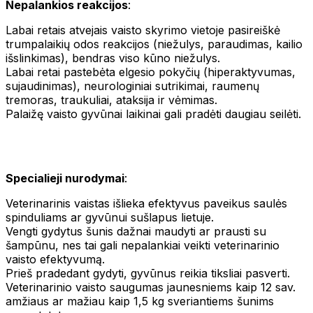
Nepalankios reakcijos
:
Labai retais atvejais vaisto skyrimo vietoje pasireiškė
trumpalaikių odos reakcijos (niežulys, paraudimas, kailio
išslinkimas), bendras viso kūno niežulys.
Labai retai pastebėta elgesio pokyčių (hiperaktyvumas,
sujaudinimas), neurologiniai sutrikimai, raumenų
tremoras, traukuliai, ataksija ir vėmimas.
Palaižę vaisto gyvūnai laikinai gali pradėti daugiau seilėti.
Specialieji nurodymai
:
Veterinarinis vaistas išlieka efektyvus paveikus saulės
spinduliams ar gyvūnui sušlapus lietuje.
Vengti gydytus šunis dažnai maudyti ar prausti su
šampūnu, nes tai gali nepalankiai veikti veterinarinio
vaisto efektyvumą.
Prieš pradedant gydyti, gyvūnus reikia tiksliai pasverti.
Veterinarinio vaisto saugumas jaunesniems kaip 12 sav.
amžiaus ar mažiau kaip 1,5 kg sveriantiems šunims