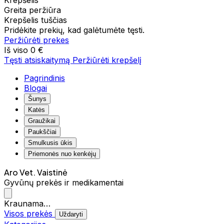
Krepšelis
Greita peržiūra
Krepšelis tuščias
Pridėkite prekių, kad galėtumėte tęsti.
Peržiūrėti prekes
Iš viso
0 €
Tęsti atsiskaitymą
Peržiūrėti krepšelį
Pagrindinis
Blogai
Šunys
Katės
Graužikai
Paukščiai
Smulkusis ūkis
Priemonės nuo kenkėjų
Aro Vet. Vaistinė
Gyvūnų prekės ir medikamentai
Kraunama…
Visos prekės
Uždaryti