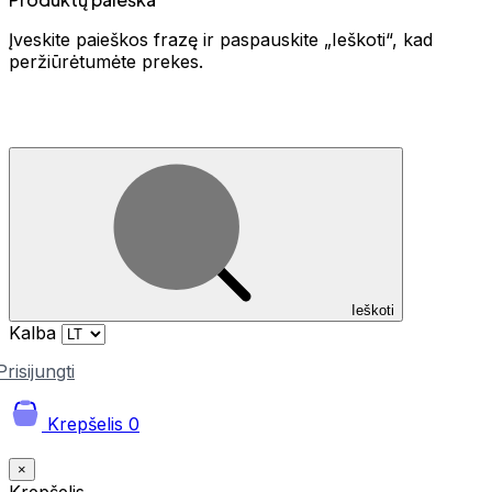
Įveskite paieškos frazę ir paspauskite „Ieškoti“, kad
peržiūrėtumėte prekes.
Ieškoti
Kalba
Prisijungti
Krepšelis
0
×