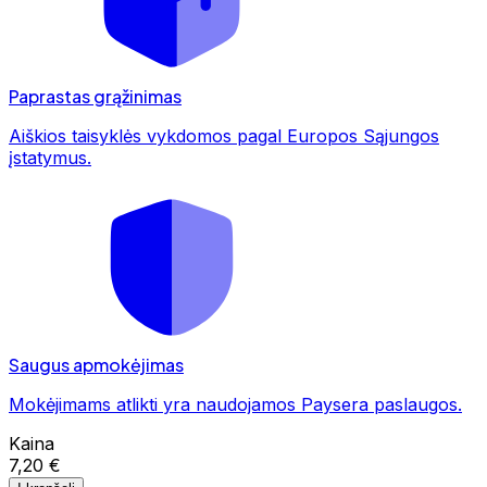
Paprastas grąžinimas
Aiškios taisyklės vykdomos pagal Europos Sąjungos
įstatymus.
Saugus apmokėjimas
Mokėjimams atlikti yra naudojamos Paysera paslaugos.
Kaina
7,20 €