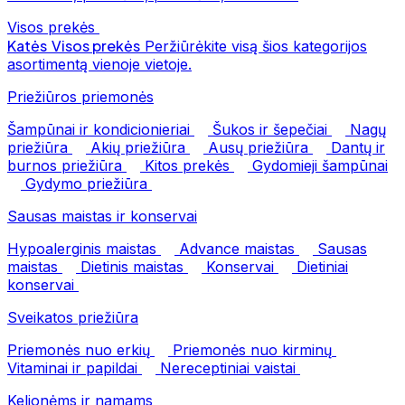
Visos prekės
Katės
Visos prekės
Peržiūrėkite visą šios kategorijos
asortimentą vienoje vietoje.
Priežiūros priemonės
Šampūnai ir kondicionieriai
Šukos ir šepečiai
Nagų
priežiūra
Akių priežiūra
Ausų priežiūra
Dantų ir
burnos priežiūra
Kitos prekės
Gydomieji šampūnai
Gydymo priežiūra
Sausas maistas ir konservai
Hypoalerginis maistas
Advance maistas
Sausas
maistas
Dietinis maistas
Konservai
Dietiniai
konservai
Sveikatos priežiūra
Priemonės nuo erkių
Priemonės nuo kirminų
Vitaminai ir papildai
Nereceptiniai vaistai
Kelionėms ir namams