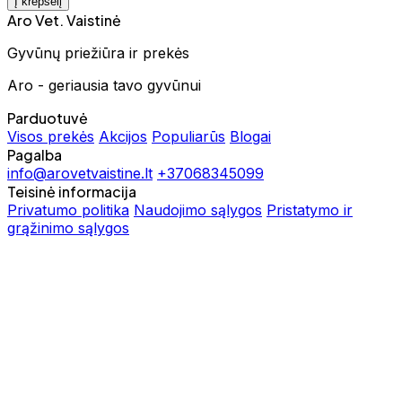
Į krepšelį
Aro Vet. Vaistinė
Gyvūnų priežiūra ir prekės
Aro - geriausia tavo gyvūnui
Parduotuvė
Visos prekės
Akcijos
Populiarūs
Blogai
Pagalba
info@arovetvaistine.lt
+37068345099
Teisinė informacija
Privatumo politika
Naudojimo sąlygos
Pristatymo ir
grąžinimo sąlygos