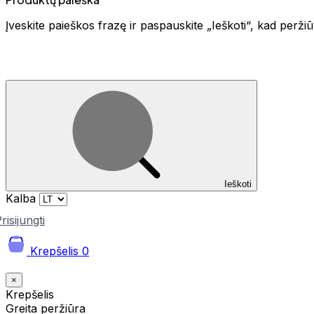
Įveskite paieškos frazę ir paspauskite „Ieškoti“, kad perž
Ieškoti
Kalba
risijungti
Krepšelis
0
×
Krepšelis
Greita peržiūra