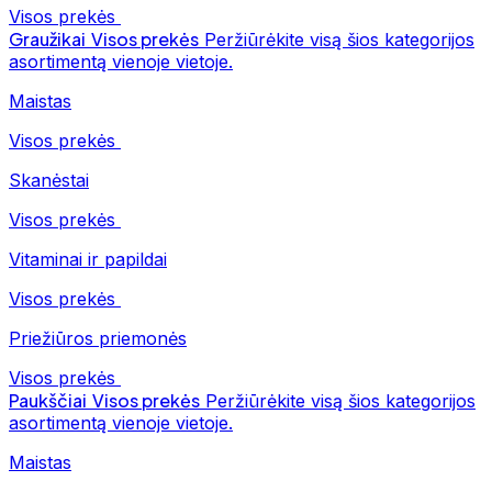
Visos prekės
Graužikai
Visos prekės
Peržiūrėkite visą šios kategorijos
asortimentą vienoje vietoje.
Maistas
Visos prekės
Skanėstai
Visos prekės
Vitaminai ir papildai
Visos prekės
Priežiūros priemonės
Visos prekės
Paukščiai
Visos prekės
Peržiūrėkite visą šios kategorijos
asortimentą vienoje vietoje.
Maistas