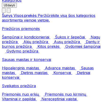
Kategorijos
Uždaryti
Šunys
Visos prekės
Peržiūrėkite visą šios kategorijos
asortimentą vienoje vietoje.
Priežiūros priemonės
Šampūnai ir kondicionieriai
Šukos ir šepečiai
Nagų
priežiūra
Akių priežiūra
Ausų priežiūra
Dantų ir
burnos priežiūra
Kitos prekės
Gydomieji šampūnai
Gydymo priežiūra
Sausas maistas ir konservai
Hipoalerginis maistas
Advance maistas
Sausas
maistas
Dietinis maistas
Konservai
Dietiniai
konservai
Sveikatos priežiūra
Priemonės nuo erkių
Priemonės nuo kirminų
Vitaminai ir papildai
Nereceptiniai vaistai