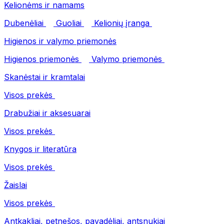
Kelionėms ir namams
Dubenėliai
Guoliai
Kelionių įranga
Higienos ir valymo priemonės
Higienos priemonės
Valymo priemonės
Skanėstai ir kramtalai
Visos prekės
Drabužiai ir aksesuarai
Visos prekės
Knygos ir literatūra
Visos prekės
Žaislai
Visos prekės
Antkakliai, petnešos, pavadėliai, antsnukiai