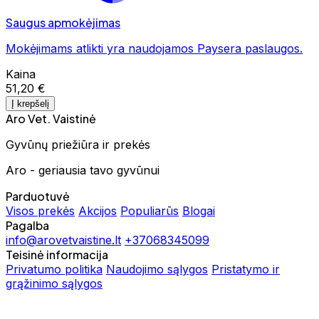
Saugus apmokėjimas
Mokėjimams atlikti yra naudojamos Paysera paslaugos.
Kaina
51,20 €
Į krepšelį
Aro Vet. Vaistinė
Gyvūnų priežiūra ir prekės
Aro - geriausia tavo gyvūnui
Parduotuvė
Visos prekės
Akcijos
Populiarūs
Blogai
Pagalba
info@arovetvaistine.lt
+37068345099
Teisinė informacija
Privatumo politika
Naudojimo sąlygos
Pristatymo ir
grąžinimo sąlygos