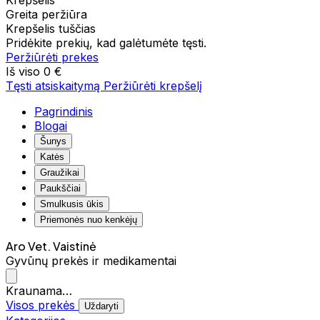
Krepšelis
Greita peržiūra
Krepšelis tuščias
Pridėkite prekių, kad galėtumėte tęsti.
Peržiūrėti prekes
Iš viso
0 €
Tęsti atsiskaitymą
Peržiūrėti krepšelį
Pagrindinis
Blogai
Šunys
Katės
Graužikai
Paukščiai
Smulkusis ūkis
Priemonės nuo kenkėjų
Aro Vet. Vaistinė
Gyvūnų prekės ir medikamentai
Kraunama…
Visos prekės
Uždaryti