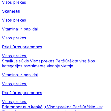
Visos prekės
Skanėstai
Visos prekės
Vitaminai ir papildai
Visos prekės
Priežiūros priemonės
Visos prekės
Smulkusis ūkis
Visos prekės
Peržiūrėkite visą šios
kategorijos asortimentą vienoje vietoje.
Vitaminai ir papildai
Visos prekės
Priežiūros priemonės
Visos prekės
Priemonės nuo kenkėjų
Visos prekės
Peržiūrėkite visą