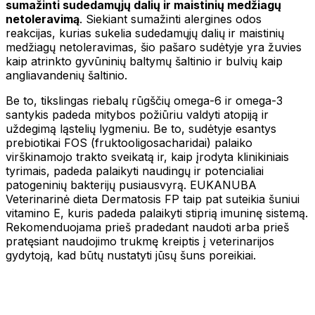
sumažinti sudedamųjų dalių ir maistinių medžiagų
netoleravimą
. Siekiant sumažinti alergines odos
reakcijas, kurias sukelia sudedamųjų dalių ir maistinių
medžiagų netoleravimas, šio pašaro sudėtyje yra žuvies
kaip atrinkto gyvūninių baltymų šaltinio ir bulvių kaip
angliavandenių šaltinio.
Be to, tikslingas riebalų rūgščių omega-6 ir omega-3
santykis padeda mitybos požiūriu valdyti atopiją ir
uždegimą ląstelių lygmeniu. Be to, sudėtyje esantys
prebiotikai FOS (fruktooligosacharidai) palaiko
virškinamojo trakto sveikatą ir, kaip įrodyta klinikiniais
tyrimais, padeda palaikyti naudingų ir potencialiai
patogeninių bakterijų pusiausvyrą. EUKANUBA
Veterinarinė dieta Dermatosis FP taip pat suteikia šuniui
vitamino E, kuris padeda palaikyti stiprią imuninę sistemą.
Rekomenduojama prieš pradedant naudoti arba prieš
pratęsiant naudojimo trukmę kreiptis į veterinarijos
gydytoją, kad būtų nustatyti jūsų šuns poreikiai.