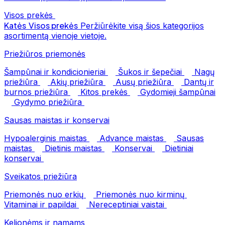
Visos prekės
Katės
Visos prekės
Peržiūrėkite visą šios kategorijos
asortimentą vienoje vietoje.
Priežiūros priemonės
Šampūnai ir kondicionieriai
Šukos ir šepečiai
Nagų
priežiūra
Akių priežiūra
Ausų priežiūra
Dantų ir
burnos priežiūra
Kitos prekės
Gydomieji šampūnai
Gydymo priežiūra
Sausas maistas ir konservai
Hypoalerginis maistas
Advance maistas
Sausas
maistas
Dietinis maistas
Konservai
Dietiniai
konservai
Sveikatos priežiūra
Priemonės nuo erkių
Priemonės nuo kirminų
Vitaminai ir papildai
Nereceptiniai vaistai
Kelionėms ir namams