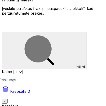
Įveskite paieškos frazę ir paspauskite „Ieškoti“, kad
peržiūrėtumėte prekes.
Ieškoti
Kalba
Prisijungti
Krepšelis
0
×