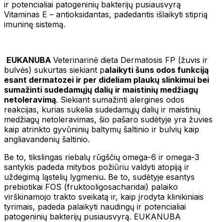
ir potencialiai patogeninių bakterijų pusiausvyrą
Vitaminas E – antioksidantas, padedantis išlaikyti stiprią
imuninę sistemą.
EUKANUBA
Veterinarinė dieta Dermatosis FP (žuvis ir
bulvės) sukurtas siekiant p
alaikyti šuns odos funkciją
esant dermatozei ir per dideliam plaukų slinkimui bei
sumažinti sudedamųjų dalių ir maistinių medžiagų
netoleravimą
. Siekiant sumažinti alergines odos
reakcijas, kurias sukelia sudedamųjų dalių ir maistinių
medžiagų netoleravimas, šio pašaro sudėtyje yra žuvies
kaip atrinkto gyvūninių baltymų šaltinio ir bulvių kaip
angliavandenių šaltinio.
Be to, tikslingas riebalų rūgščių omega-6 ir omega-3
santykis padeda mitybos požiūriu valdyti atopiją ir
uždegimą ląstelių lygmeniu. Be to, sudėtyje esantys
prebiotikai FOS (fruktooligosacharidai) palaiko
virškinamojo trakto sveikatą ir, kaip įrodyta klinikiniais
tyrimais, padeda palaikyti naudingų ir potencialiai
patogeninių bakterijų pusiausvyrą. EUKANUBA