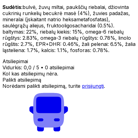
Sudėtis
:bulvė, žuvų miltai, paukščių riebalai, džiovinta
cukrinių runkelių becukrė masė (4%), žuvies padažas,
mineralai (įskaitant natrio heksametafosfatas),
saulėgrąžų aliejus, fruktooligosacharidai (0.5%).
baltymas: 22%, riebalų kiekis: 15%, omega-6 riebalų
rūgštys: 2.83%, omega-3 riebalų rūgštys: 0.78%, linolo
rūgštis: 2.7%, EPR+DHR: 0.46%, žali pelenai: 6.5%, žalia
ląsteliena: 1.7%, kalcis: 1.1%, fosforas: 0.78%.
Atsiliepimai
Vidurkis:
0,0
/ 5
•
0 atsiliepimai
Kol kas atsiliepimų nėra.
Palikti atsiliepimą
Norėdami palikti atsiliepimą, turite
prisijungti
.