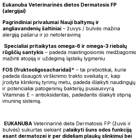
Eukanuba Veterinarinės dietos Dermatosis FP
(alergijai)
Pagrindiniai privalumai
Nauji baltymų ir
angliavandenių šaltiniai
– žuvys / bulvės mažina
alergiją pašarui ir jo netoleravimą
Specialiai pritaikytas omega-6 ir omega-3 riebalų
rūgščių santykis
– padeda maistingosiomis medžiagomis
mažinti atopiją ir uždegimą ląstelių lygmeniu
FOS (fruktooligosacharidai)*
– tai prebiotikai, kurie
padeda išsaugoti virškinimo trakto sveikatą ir, kaip
įrodyta klinikinių tyrimų metu, padeda išlaikyti naudingųjų
ir potencialiai patogeninių bakterijų pusiausvyrą
Vitaminas E – antioksidantas, padedantis išlaikyti stiprią
imuninę sistemą.
EUKANUBA
Veterinarinė dieta Dermatosis FP (žuvis ir
bulvės) sukurtas siekiant p
alaikyti šuns odos funkciją
esant dermatozei ir per dideliam plaukų slinkimui bei