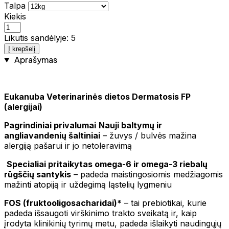
Talpa
Kiekis
Likutis sandėlyje: 5
Į krepšelį
Aprašymas
Eukanuba Veterinarinės dietos Dermatosis FP
(alergijai)
Pagrindiniai privalumai
Nauji baltymų ir
angliavandenių šaltiniai
– žuvys / bulvės mažina
alergiją pašarui ir jo netoleravimą
Specialiai pritaikytas omega-6 ir omega-3 riebalų
rūgščių santykis
– padeda maistingosiomis medžiagomis
mažinti atopiją ir uždegimą ląstelių lygmeniu
FOS (fruktooligosacharidai)*
– tai prebiotikai, kurie
padeda išsaugoti virškinimo trakto sveikatą ir, kaip
įrodyta klinikinių tyrimų metu, padeda išlaikyti naudingųjų