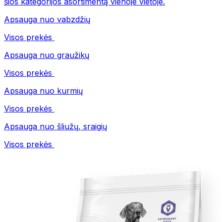
šios kategorijos asortimentą vienoje vietoje.
Apsauga nuo vabzdžių
Visos prekės
Apsauga nuo graužikų
Visos prekės
Apsauga nuo kurmių
Visos prekės
Apsauga nuo šliužų, sraigių
Visos prekės