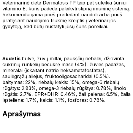
Veterinarinė dieta Dermatosis FP taip pat suteikia šuniui
vitamino E, kuris padeda palaikyti stiprią imuninę sistemą.
Rekomenduojama prieš pradedant naudoti arba prieš
pratęsiant naudojimo trukmę kreiptis į veterinarijos
gydytoją, kad būtų nustatyti jūsų šuns poreikiai.
Sudėtis
:bulvė, žuvų miltai, paukščių riebalai, džiovinta
cukrinių runkelių becukrė masė (4%), žuvies padažas,
mineralai (įskaitant natrio heksametafosfatas),
saulėgrąžų aliejus, fruktooligosacharidai (0.5%).
baltymas: 22%, riebalų kiekis: 15%, omega-6 riebalų
rūgštys: 2.83%, omega-3 riebalų rūgštys: 0.78%, linolo
rūgštis: 2.7%, EPR+DHR: 0.46%, žali pelenai: 6.5%, žalia
ląsteliena: 1.7%, kalcis: 1.1%, fosforas: 0.78%.
Aprašymas