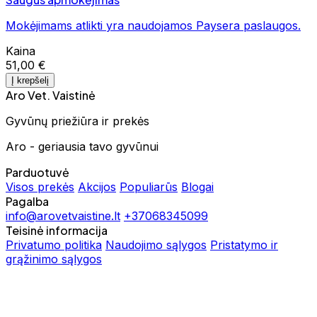
Mokėjimams atlikti yra naudojamos Paysera paslaugos.
Kaina
51,00 €
Į krepšelį
Aro Vet. Vaistinė
Gyvūnų priežiūra ir prekės
Aro - geriausia tavo gyvūnui
Parduotuvė
Visos prekės
Akcijos
Populiarūs
Blogai
Pagalba
info@arovetvaistine.lt
+37068345099
Teisinė informacija
Privatumo politika
Naudojimo sąlygos
Pristatymo ir
grąžinimo sąlygos