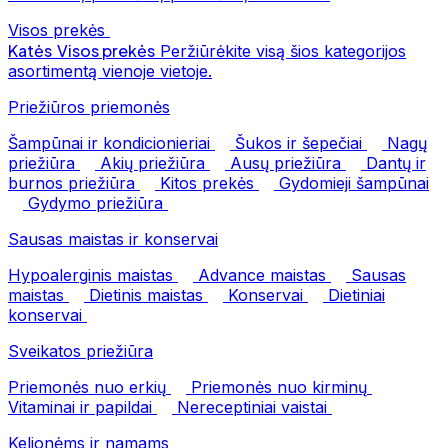
Visos prekės
Katės
Visos prekės
Peržiūrėkite visą šios kategorijos
asortimentą vienoje vietoje.
Priežiūros priemonės
Šampūnai ir kondicionieriai
Šukos ir šepečiai
Nagų
priežiūra
Akių priežiūra
Ausų priežiūra
Dantų ir
burnos priežiūra
Kitos prekės
Gydomieji šampūnai
Gydymo priežiūra
Sausas maistas ir konservai
Hypoalerginis maistas
Advance maistas
Sausas
maistas
Dietinis maistas
Konservai
Dietiniai
konservai
Sveikatos priežiūra
Priemonės nuo erkių
Priemonės nuo kirminų
Vitaminai ir papildai
Nereceptiniai vaistai
Kelionėms ir namams