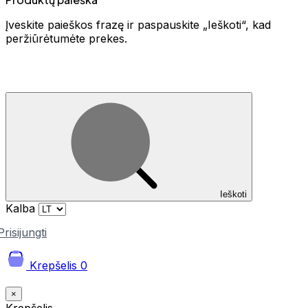
Įveskite paieškos frazę ir paspauskite „Ieškoti“, kad
peržiūrėtumėte prekes.
Ieškoti
Kalba
Prisijungti
Krepšelis
0
×