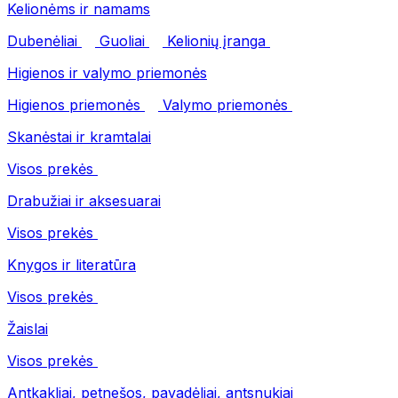
Kelionėms ir namams
Dubenėliai
Guoliai
Kelionių įranga
Higienos ir valymo priemonės
Higienos priemonės
Valymo priemonės
Skanėstai ir kramtalai
Visos prekės
Drabužiai ir aksesuarai
Visos prekės
Knygos ir literatūra
Visos prekės
Žaislai
Visos prekės
Antkakliai, petnešos, pavadėliai, antsnukiai