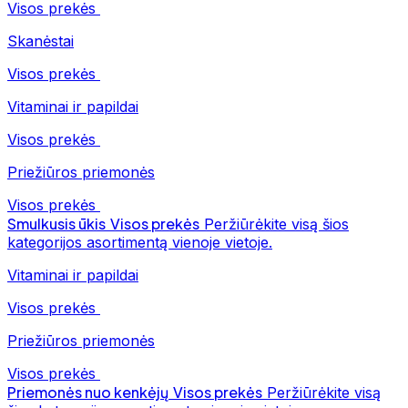
Visos prekės
Skanėstai
Visos prekės
Vitaminai ir papildai
Visos prekės
Priežiūros priemonės
Visos prekės
Smulkusis ūkis
Visos prekės
Peržiūrėkite visą šios
kategorijos asortimentą vienoje vietoje.
Vitaminai ir papildai
Visos prekės
Priežiūros priemonės
Visos prekės
Priemonės nuo kenkėjų
Visos prekės
Peržiūrėkite visą