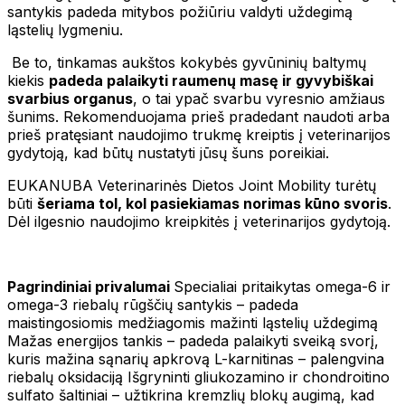
santykis padeda mitybos požiūriu valdyti uždegimą
ląstelių lygmeniu.
Be to, tinkamas aukštos kokybės gyvūninių baltymų
kiekis
padeda palaikyti raumenų masę ir gyvybiškai
svarbius organus
, o tai ypač svarbu vyresnio amžiaus
šunims. Rekomenduojama prieš pradedant naudoti arba
prieš pratęsiant naudojimo trukmę kreiptis į veterinarijos
gydytoją, kad būtų nustatyti jūsų šuns poreikiai.
EUKANUBA Veterinarinės Dietos Joint Mobility turėtų
būti
šeriama tol, kol pasiekiamas norimas kūno svoris
.
Dėl ilgesnio naudojimo kreipkitės į veterinarijos gydytoją.
Pagrindiniai privalumai
Specialiai pritaikytas omega-6 ir
omega-3 riebalų rūgščių santykis – padeda
maistingosiomis medžiagomis mažinti ląstelių uždegimą
Mažas energijos tankis – padeda palaikyti sveiką svorį,
kuris mažina sąnarių apkrovą L-karnitinas – palengvina
riebalų oksidaciją Išgryninti gliukozamino ir chondroitino
sulfato šaltiniai – užtikrina kremzlių blokų augimą, kad