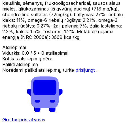
kiaušinis, sėmenys, fruktooligosacharidai, sausos alaus
mielės, gliukozaminas (iš gyvūnų audinių) (718 mg/kg),
chondroitino sulfatas (72mg/kg). baltymas: 27%, riebalų
kiekis: 11%, omega-6 riebalų rūgštys: 2.21%, omega-3
riebalų rūgštys: 0.27%, žali pelenai: 7%, žalia ląsteliena:
2.2%, kalcis: 1.5%, fosforas: 1.2%. Metabolizuojama
energija (NRC 2006a): 3669 kcal/kg.
Atsiliepimai
Vidurkis:
0,0
/ 5
•
0 atsiliepimai
Kol kas atsiliepimų nėra.
Palikti atsiliepimą
Norėdami palikti atsiliepimą, turite
prisijungti
.
Greitas pristatymas