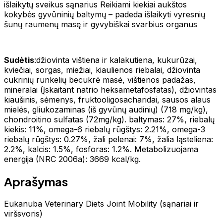
išlaikytų sveikus sąnarius Reikiami kiekiai aukštos
kokybės gyvūninių baltymų – padeda išlaikyti vyresnių
šunų raumenų masę ir gyvybiškai svarbius organus
Sudėtis
:džiovinta vištiena ir kalakutiena, kukurūzai,
kviečiai, sorgas, miežiai, kiaulienos riebalai, džiovinta
cukrinių runkelių becukrė masė, vištienos padažas,
mineralai (įskaitant natrio heksametafosfatas), džiovintas
kiaušinis, sėmenys, fruktooligosacharidai, sausos alaus
mielės, gliukozaminas (iš gyvūnų audinių) (718 mg/kg),
chondroitino sulfatas (72mg/kg). baltymas: 27%, riebalų
kiekis: 11%, omega-6 riebalų rūgštys: 2.21%, omega-3
riebalų rūgštys: 0.27%, žali pelenai: 7%, žalia ląsteliena:
2.2%, kalcis: 1.5%, fosforas: 1.2%. Metabolizuojama
energija (NRC 2006a): 3669 kcal/kg.
Aprašymas
Eukanuba Veterinary Diets Joint Mobility (sąnariai ir
viršsvoris)