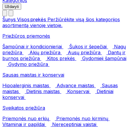
Kategorijos
Uždaryti
Šunys
Visos prekės
Peržiūrėkite visą šios kategorijos
asortimentą vienoje vietoje.
Priežiūros priemonės
Šampūnai ir kondicionieriai
Šukos ir šepečiai
Nagų
priežiūra
Akių priežiūra
Ausų priežiūra
Dantų ir
burnos priežiūra
Kitos prekės
Gydomieji šampūnai
Gydymo priežiūra
Sausas maistas ir konservai
Hipoalerginis maistas
Advance maistas
Sausas
maistas
Dietinis maistas
Konservai
Dietiniai
konservai
Sveikatos priežiūra
Priemonės nuo erkių
Priemonės nuo kirminų
Vitaminai ir papildai
Nereceptiniai vaistai