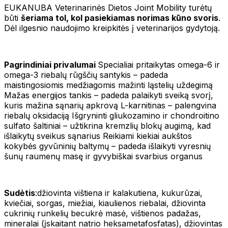
EUKANUBA Veterinarinės Dietos Joint Mobility turėtų
būti
šeriama tol, kol pasiekiamas norimas kūno svoris
.
Dėl ilgesnio naudojimo kreipkitės į veterinarijos gydytoją.
Pagrindiniai privalumai
Specialiai pritaikytas omega-6 ir
omega-3 riebalų rūgščių santykis – padeda
maistingosiomis medžiagomis mažinti ląstelių uždegimą
Mažas energijos tankis – padeda palaikyti sveiką svorį,
kuris mažina sąnarių apkrovą L-karnitinas – palengvina
riebalų oksidaciją Išgryninti gliukozamino ir chondroitino
sulfato šaltiniai – užtikrina kremzlių blokų augimą, kad
išlaikytų sveikus sąnarius Reikiami kiekiai aukštos
kokybės gyvūninių baltymų – padeda išlaikyti vyresnių
šunų raumenų masę ir gyvybiškai svarbius organus
Sudėtis
:džiovinta vištiena ir kalakutiena, kukurūzai,
kviečiai, sorgas, miežiai, kiaulienos riebalai, džiovinta
cukrinių runkelių becukrė masė, vištienos padažas,
mineralai (įskaitant natrio heksametafosfatas), džiovintas