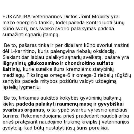
EUKANUBA Veterinarinės Dietos Joint Mobility yra
mažo energinio tankio, todėl padeda kontroliuoti šunų
kūno svorį, nes sveiko svorio palaikymas padeda
sumažinti sąnarių įtampą.
Be to, pašaras tinka ir per dideliam kūno svoriui mažinti
dėl L-karnitino, kuris palengvina riebalų oksidaciją.
Siekiant dar labiau palaikyti sąnarių sveikatą, pašare yra
išgrynintų gliukozamino ir chondroitino sulfato
šaltinių
, kurie suteikia šuns kremzlėms statybinių
medžiagų. Tikslingas omega-6 ir omega-3 riebalų rūgščių
santykis padeda mitybos požiūriu valdyti uždegimą
ląstelių lygmeniu.
Be to, tinkamas aukštos kokybės gyvūninių baltymų
kiekis
padeda palaikyti raumenų masę ir gyvybiškai
svarbius organus
, o tai ypač svarbu vyresnio amžiaus
šunims. Rekomenduojama prieš pradedant naudoti arba
prieš pratęsiant naudojimo trukmę kreiptis į veterinarijos
gydytoją, kad būtų nustatyti jūsų šuns poreikiai.