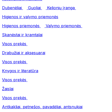
Dubenėliai
Guoliai
Kelionių įranga
Higienos ir valymo priemonės
Higienos priemonės
Valymo priemonės
Skanėstai ir kramtalai
Visos prekės
Drabužiai ir aksesuarai
Visos prekės
Knygos ir literatūra
Visos prekės
Žaislai
Visos prekės
Antkakliai, petnešos, pavadėliai, antsnukiai