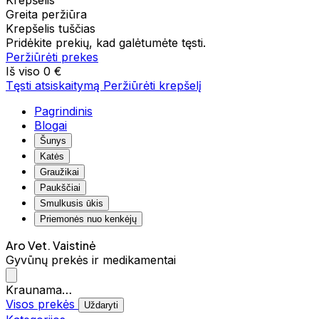
Krepšelis
Greita peržiūra
Krepšelis tuščias
Pridėkite prekių, kad galėtumėte tęsti.
Peržiūrėti prekes
Iš viso
0 €
Tęsti atsiskaitymą
Peržiūrėti krepšelį
Pagrindinis
Blogai
Šunys
Katės
Graužikai
Paukščiai
Smulkusis ūkis
Priemonės nuo kenkėjų
Aro Vet. Vaistinė
Gyvūnų prekės ir medikamentai
Kraunama…
Visos prekės
Uždaryti