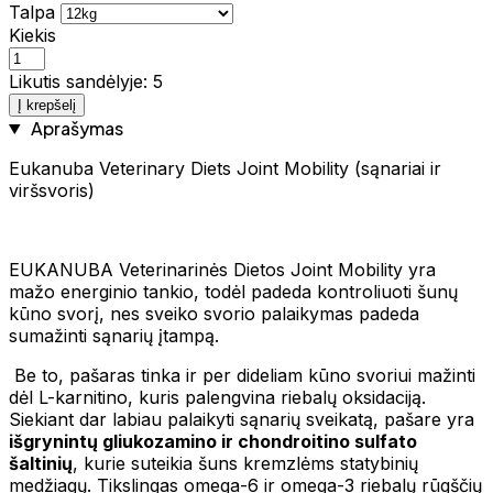
Talpa
Kiekis
Likutis sandėlyje: 5
Į krepšelį
Aprašymas
Eukanuba Veterinary Diets Joint Mobility (sąnariai ir
viršsvoris)
EUKANUBA Veterinarinės Dietos Joint Mobility yra
mažo energinio tankio, todėl padeda kontroliuoti šunų
kūno svorį, nes sveiko svorio palaikymas padeda
sumažinti sąnarių įtampą.
Be to, pašaras tinka ir per dideliam kūno svoriui mažinti
dėl L-karnitino, kuris palengvina riebalų oksidaciją.
Siekiant dar labiau palaikyti sąnarių sveikatą, pašare yra
išgrynintų gliukozamino ir chondroitino sulfato
šaltinių
, kurie suteikia šuns kremzlėms statybinių
medžiagų. Tikslingas omega-6 ir omega-3 riebalų rūgščių