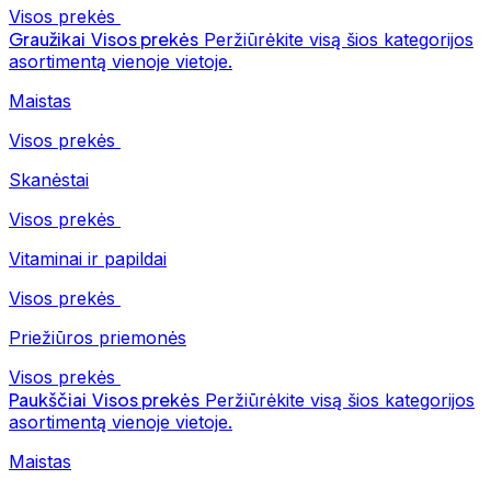
Visos prekės
Graužikai
Visos prekės
Peržiūrėkite visą šios kategorijos
asortimentą vienoje vietoje.
Maistas
Visos prekės
Skanėstai
Visos prekės
Vitaminai ir papildai
Visos prekės
Priežiūros priemonės
Visos prekės
Paukščiai
Visos prekės
Peržiūrėkite visą šios kategorijos
asortimentą vienoje vietoje.
Maistas