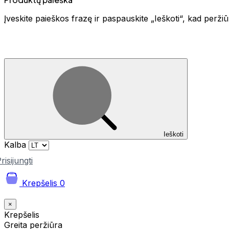
Įveskite paieškos frazę ir paspauskite „Ieškoti“, kad perž
Ieškoti
Kalba
risijungti
Krepšelis
0
×
Krepšelis
Greita peržiūra