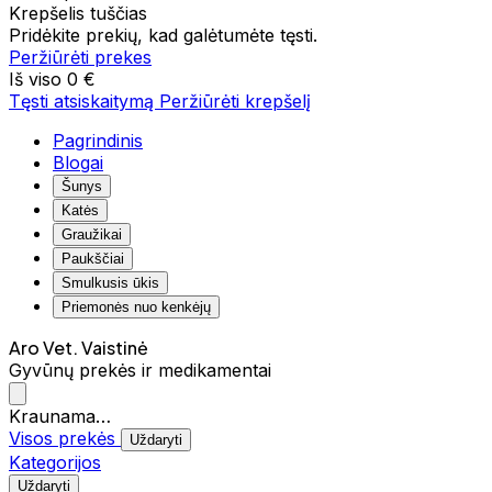
Krepšelis tuščias
Pridėkite prekių, kad galėtumėte tęsti.
Peržiūrėti prekes
Iš viso
0 €
Tęsti atsiskaitymą
Peržiūrėti krepšelį
Pagrindinis
Blogai
Šunys
Katės
Graužikai
Paukščiai
Smulkusis ūkis
Priemonės nuo kenkėjų
Aro Vet. Vaistinė
Gyvūnų prekės ir medikamentai
Kraunama…
Visos prekės
Uždaryti
Kategorijos
Uždaryti