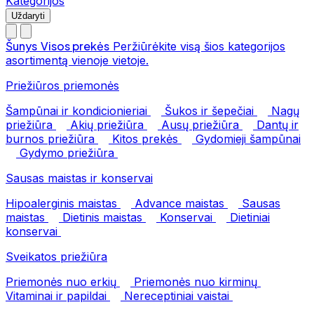
Kategorijos
Uždaryti
Šunys
Visos prekės
Peržiūrėkite visą šios kategorijos
asortimentą vienoje vietoje.
Priežiūros priemonės
Šampūnai ir kondicionieriai
Šukos ir šepečiai
Nagų
priežiūra
Akių priežiūra
Ausų priežiūra
Dantų ir
burnos priežiūra
Kitos prekės
Gydomieji šampūnai
Gydymo priežiūra
Sausas maistas ir konservai
Hipoalerginis maistas
Advance maistas
Sausas
maistas
Dietinis maistas
Konservai
Dietiniai
konservai
Sveikatos priežiūra
Priemonės nuo erkių
Priemonės nuo kirminų
Vitaminai ir papildai
Nereceptiniai vaistai