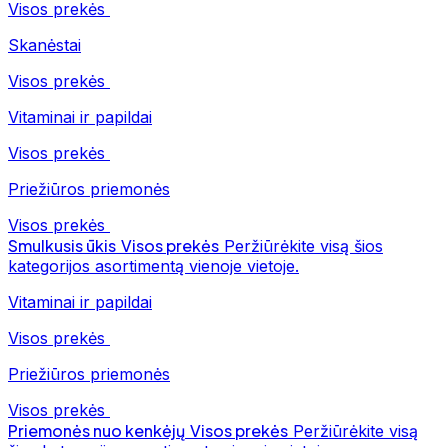
Visos prekės
Skanėstai
Visos prekės
Vitaminai ir papildai
Visos prekės
Priežiūros priemonės
Visos prekės
Smulkusis ūkis
Visos prekės
Peržiūrėkite visą šios
kategorijos asortimentą vienoje vietoje.
Vitaminai ir papildai
Visos prekės
Priežiūros priemonės
Visos prekės
Priemonės nuo kenkėjų
Visos prekės
Peržiūrėkite visą