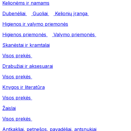
Kelionėms ir namams
Dubenėliai
Guoliai
Kelionių įranga
Higienos ir valymo priemonės
Higienos priemonės
Valymo priemonės
Skanėstai ir kramtalai
Visos prekės
Drabužiai ir aksesuarai
Visos prekės
Knygos ir literatūra
Visos prekės
Žaislai
Visos prekės
Antkakliai, petnešos, pavadėliai, antsnukiai