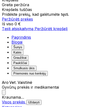
Krepšelis
Greita peržiūra
Krepšelis tuščias
Pridėkite prekių, kad galėtumėte tęsti.
Peržiūrėti prekes
Iš viso
0 €
Tęsti atsiskaitymą
Peržiūrėti krepšelį
Pagrindinis
Blogai
Šunys
Katės
Graužikai
Paukščiai
Smulkusis ūkis
Priemonės nuo kenkėjų
Aro Vet. Vaistinė
Gyvūnų prekės ir medikamentai
Kraunama…
Visos prekės
Uždaryti