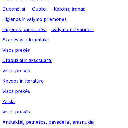
Dubenėliai
Guoliai
Kelionių įranga
Higienos ir valymo priemonės
Higienos priemonės
Valymo priemonės
Skanėstai ir kramtalai
Visos prekės
Drabužiai ir aksesuarai
Visos prekės
Knygos ir literatūra
Visos prekės
Žaislai
Visos prekės
Antkakliai, petnešos, pavadėliai, antsnukiai