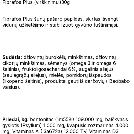
Fibrafos Plus (virškinimui)30g
Fibrafos Plus šunų pašaro papildas, skirtas išvengti
vidurių užkietėjimo ir stabilizuoti gyvūno tuštinimąsi.
Sudėtis:
džiovintų burokėlių minkštimas, džiovintų
cikorijų minkštimas, sėmenys (omega 3 ir omega 6
šaltinis), fruktoligosacharidai 6%, augalinis aliejus
(saulėgrąžų aliejus), mielės, pomidorų išspaudos
(likopeno šaltinis), produktai gauti iš daržovių ( Baobabo
vaisius).
Priedai, kg:
bentonitas (1m558i) 109.000 mg; balškvasis
gyslotis (Psylium) 1.000 mg; kvapusis rozmarinas 4.000
mg, Vitaminas A ( 3a672a) 12.000 TV; Vitaminas D3