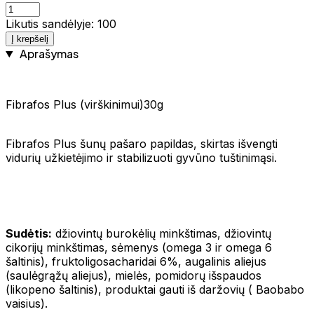
Likutis sandėlyje: 100
Į krepšelį
Aprašymas
Fibrafos Plus (virškinimui)30g
Fibrafos Plus šunų pašaro papildas, skirtas išvengti
vidurių užkietėjimo ir stabilizuoti gyvūno tuštinimąsi.
Sudėtis:
džiovintų burokėlių minkštimas, džiovintų
cikorijų minkštimas, sėmenys (omega 3 ir omega 6
šaltinis), fruktoligosacharidai 6%, augalinis aliejus
(saulėgrąžų aliejus), mielės, pomidorų išspaudos
(likopeno šaltinis), produktai gauti iš daržovių ( Baobabo
vaisius).