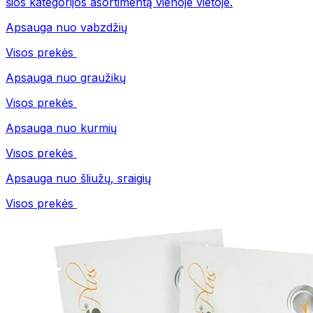
šios kategorijos asortimentą vienoje vietoje.
Apsauga nuo vabzdžių
Visos prekės
Apsauga nuo graužikų
Visos prekės
Apsauga nuo kurmių
Visos prekės
Apsauga nuo šliužų, sraigių
Visos prekės