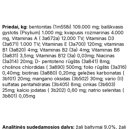
Priedai, kg:
bentonitas (1m558i) 109.000 mg; balškvasis
gyslotis (Psylium) 1.000 mg; kvapusis rozmarinas 4.000
mg, Vitaminas A ( 3a672a) 12.000 TV; Vitaminas D3
(3a671) 1.000 TV; Vitaminas E (3a700) 120mg; vitaminas
B1 (3a820) 4mg; Vitaminas B2 (3a) 4mg; Vitaminas B6
(3a831) 3,5mg; Vitaminas B12 (3a) 0,03mg; Niacinas
(3a314) 20mg; D- pentoteno rūgštis (3a841) 8mg;
cholinos chlordidas ( 3a890) 500mg; folio rūgštis (3a316)
0,40mg; biotinas (3a880) 0,20mg; geležies karbonatas (
3b101) 20mg; mangano oksidas (3b502) 30mg; vario (II)
sulfatas pentahidratas (3b405) 8mg; cinkas (3b603)
25mg; kalcio jodatas ( 3b202) 0,60 mg; natrio selenitas (
3b801) 0,05mg
Analitinės sudedamosios dalys:
žali baltymai 9,0%, žali