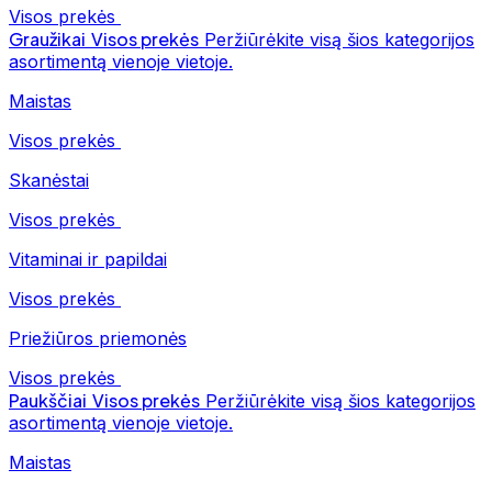
Visos prekės
Graužikai
Visos prekės
Peržiūrėkite visą šios kategorijos
asortimentą vienoje vietoje.
Maistas
Visos prekės
Skanėstai
Visos prekės
Vitaminai ir papildai
Visos prekės
Priežiūros priemonės
Visos prekės
Paukščiai
Visos prekės
Peržiūrėkite visą šios kategorijos
asortimentą vienoje vietoje.
Maistas