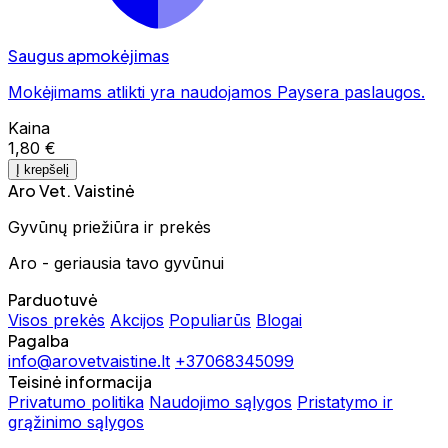
Saugus apmokėjimas
Mokėjimams atlikti yra naudojamos Paysera paslaugos.
Kaina
1,80 €
Į krepšelį
Aro Vet. Vaistinė
Gyvūnų priežiūra ir prekės
Aro - geriausia tavo gyvūnui
Parduotuvė
Visos prekės
Akcijos
Populiarūs
Blogai
Pagalba
info@arovetvaistine.lt
+37068345099
Teisinė informacija
Privatumo politika
Naudojimo sąlygos
Pristatymo ir
grąžinimo sąlygos