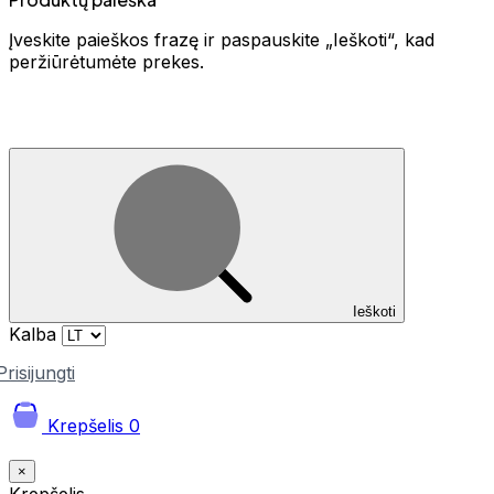
Įveskite paieškos frazę ir paspauskite „Ieškoti“, kad
peržiūrėtumėte prekes.
Ieškoti
Kalba
Prisijungti
Krepšelis
0
×