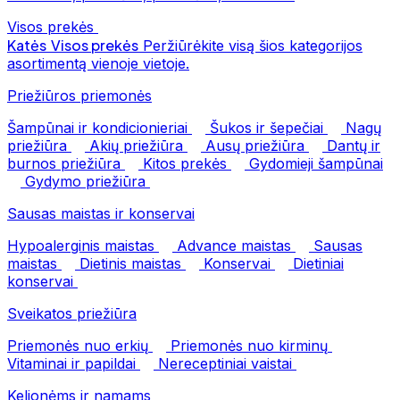
Visos prekės
Katės
Visos prekės
Peržiūrėkite visą šios kategorijos
asortimentą vienoje vietoje.
Priežiūros priemonės
Šampūnai ir kondicionieriai
Šukos ir šepečiai
Nagų
priežiūra
Akių priežiūra
Ausų priežiūra
Dantų ir
burnos priežiūra
Kitos prekės
Gydomieji šampūnai
Gydymo priežiūra
Sausas maistas ir konservai
Hypoalerginis maistas
Advance maistas
Sausas
maistas
Dietinis maistas
Konservai
Dietiniai
konservai
Sveikatos priežiūra
Priemonės nuo erkių
Priemonės nuo kirminų
Vitaminai ir papildai
Nereceptiniai vaistai
Kelionėms ir namams