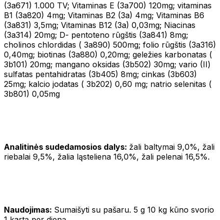
(3a671) 1.000 TV; Vitaminas E (3a700) 120mg; vitaminas
B1 (3a820) 4mg; Vitaminas B2 (3a) 4mg; Vitaminas B6
(3a831) 3,5mg; Vitaminas B12 (3a) 0,03mg; Niacinas
(3a314) 20mg; D- pentoteno rūgštis (3a841) 8mg;
cholinos chlordidas ( 3a890) 500mg; folio rūgštis (3a316)
0,40mg; biotinas (3a880) 0,20mg; geležies karbonatas (
3b101) 20mg; mangano oksidas (3b502) 30mg; vario (II)
sulfatas pentahidratas (3b405) 8mg; cinkas (3b603)
25mg; kalcio jodatas ( 3b202) 0,60 mg; natrio selenitas (
3b801) 0,05mg
Analitinės sudedamosios dalys:
žali baltymai 9,0%, žali
riebalai 9,5%, žalia ląsteliena 16,0%, žali pelenai 16,5%.
Naudojimas:
Sumaišyti su pašaru. 5 g 10 kg kūno svorio
1 kartą per dieną.