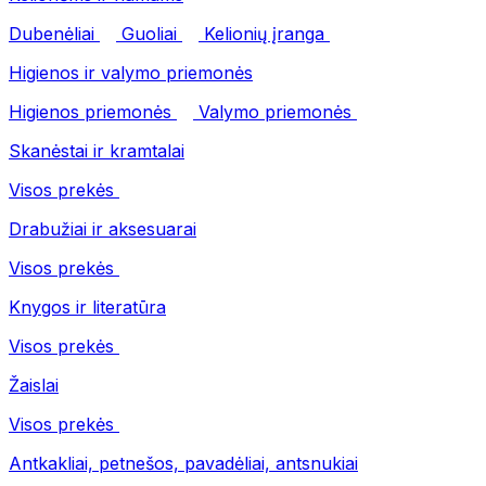
Dubenėliai
Guoliai
Kelionių įranga
Higienos ir valymo priemonės
Higienos priemonės
Valymo priemonės
Skanėstai ir kramtalai
Visos prekės
Drabužiai ir aksesuarai
Visos prekės
Knygos ir literatūra
Visos prekės
Žaislai
Visos prekės
Antkakliai, petnešos, pavadėliai, antsnukiai