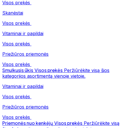
Visos prekės
Skanėstai
Visos prekės
Vitaminai ir papildai
Visos prekės
Priežiūros priemonės
Visos prekės
Smulkusis ūkis
Visos prekės
Peržiūrėkite visą šios
kategorijos asortimentą vienoje vietoje.
Vitaminai ir papildai
Visos prekės
Priežiūros priemonės
Visos prekės
Priemonės nuo kenkėjų
Visos prekės
Peržiūrėkite visą