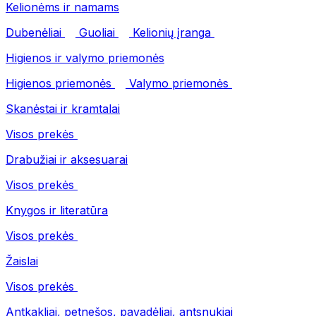
Kelionėms ir namams
Dubenėliai
Guoliai
Kelionių įranga
Higienos ir valymo priemonės
Higienos priemonės
Valymo priemonės
Skanėstai ir kramtalai
Visos prekės
Drabužiai ir aksesuarai
Visos prekės
Knygos ir literatūra
Visos prekės
Žaislai
Visos prekės
Antkakliai, petnešos, pavadėliai, antsnukiai