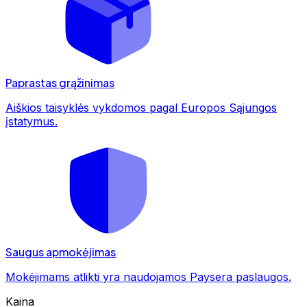
Paprastas grąžinimas
Aiškios taisyklės vykdomos pagal Europos Sąjungos
įstatymus.
Saugus apmokėjimas
Mokėjimams atlikti yra naudojamos Paysera paslaugos.
Kaina