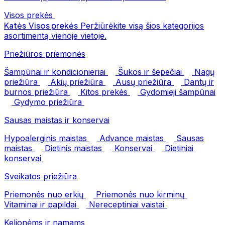
Visos prekės
Katės
Visos prekės
Peržiūrėkite visą šios kategorijos
asortimentą vienoje vietoje.
Priežiūros priemonės
Šampūnai ir kondicionieriai
Šukos ir šepečiai
Nagų
priežiūra
Akių priežiūra
Ausų priežiūra
Dantų ir
burnos priežiūra
Kitos prekės
Gydomieji šampūnai
Gydymo priežiūra
Sausas maistas ir konservai
Hypoalerginis maistas
Advance maistas
Sausas
maistas
Dietinis maistas
Konservai
Dietiniai
konservai
Sveikatos priežiūra
Priemonės nuo erkių
Priemonės nuo kirminų
Vitaminai ir papildai
Nereceptiniai vaistai
Kelionėms ir namams