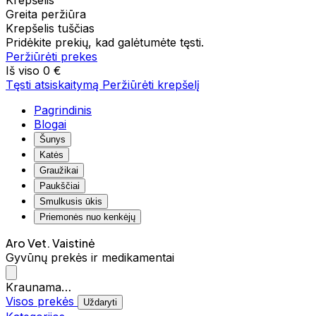
Krepšelis
Greita peržiūra
Krepšelis tuščias
Pridėkite prekių, kad galėtumėte tęsti.
Peržiūrėti prekes
Iš viso
0 €
Tęsti atsiskaitymą
Peržiūrėti krepšelį
Pagrindinis
Blogai
Šunys
Katės
Graužikai
Paukščiai
Smulkusis ūkis
Priemonės nuo kenkėjų
Aro Vet. Vaistinė
Gyvūnų prekės ir medikamentai
Kraunama…
Visos prekės
Uždaryti