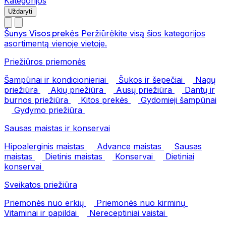
Kategorijos
Uždaryti
Šunys
Visos prekės
Peržiūrėkite visą šios kategorijos
asortimentą vienoje vietoje.
Priežiūros priemonės
Šampūnai ir kondicionieriai
Šukos ir šepečiai
Nagų
priežiūra
Akių priežiūra
Ausų priežiūra
Dantų ir
burnos priežiūra
Kitos prekės
Gydomieji šampūnai
Gydymo priežiūra
Sausas maistas ir konservai
Hipoalerginis maistas
Advance maistas
Sausas
maistas
Dietinis maistas
Konservai
Dietiniai
konservai
Sveikatos priežiūra
Priemonės nuo erkių
Priemonės nuo kirminų
Vitaminai ir papildai
Nereceptiniai vaistai