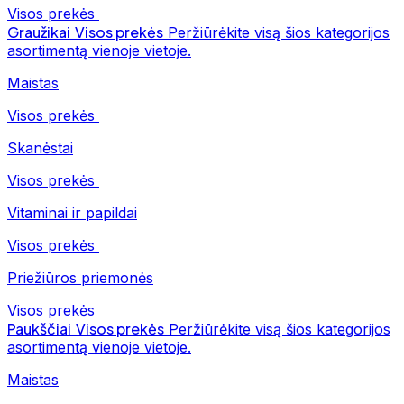
Visos prekės
Graužikai
Visos prekės
Peržiūrėkite visą šios kategorijos
asortimentą vienoje vietoje.
Maistas
Visos prekės
Skanėstai
Visos prekės
Vitaminai ir papildai
Visos prekės
Priežiūros priemonės
Visos prekės
Paukščiai
Visos prekės
Peržiūrėkite visą šios kategorijos
asortimentą vienoje vietoje.
Maistas