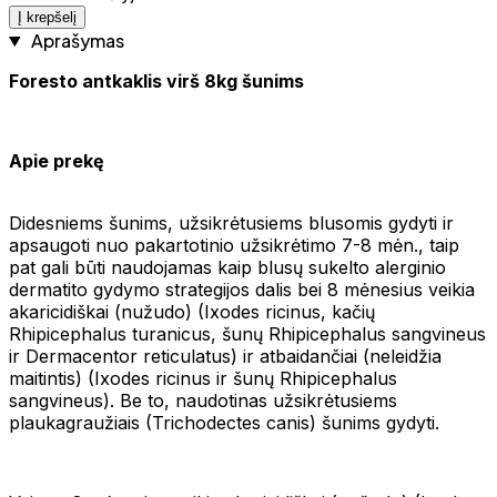
Į krepšelį
Aprašymas
Foresto antkaklis virš 8kg šunims
Apie prekę
Didesniems šunims, užsikrėtusiems blusomis gydyti ir
apsaugoti nuo pakartotinio užsikrėtimo 7-8 mėn., taip
pat gali būti naudojamas kaip blusų sukelto alerginio
dermatito gydymo strategijos dalis bei 8 mėnesius veikia
akaricidiškai (nužudo) (Ixodes ricinus, kačių
Rhipicephalus turanicus, šunų Rhipicephalus sangvineus
ir Dermacentor reticulatus) ir atbaidančiai (neleidžia
maitintis) (Ixodes ricinus ir šunų Rhipicephalus
sangvineus). Be to, naudotinas užsikrėtusiems
plaukagraužiais (Trichodectes canis) šunims gydyti.