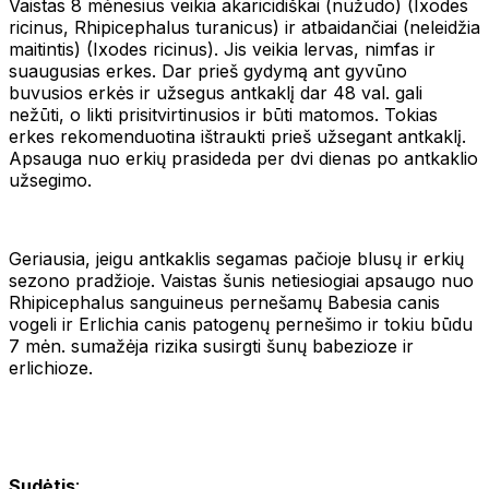
Vaistas 8 mėnesius veikia akaricidiškai (nužudo) (Ixodes
ricinus, Rhipicephalus turanicus) ir atbaidančiai (neleidžia
maitintis) (Ixodes ricinus). Jis veikia lervas, nimfas ir
suaugusias erkes. Dar prieš gydymą ant gyvūno
buvusios erkės ir užsegus antkaklį dar 48 val. gali
nežūti, o likti prisitvirtinusios ir būti matomos. Tokias
erkes rekomenduotina ištraukti prieš užsegant antkaklį.
Apsauga nuo erkių prasideda per dvi dienas po antkaklio
užsegimo.
Geriausia, jeigu antkaklis segamas pačioje blusų ir erkių
sezono pradžioje. Vaistas šunis netiesiogiai apsaugo nuo
Rhipicephalus sanguineus pernešamų Babesia canis
vogeli ir Erlichia canis patogenų pernešimo ir tokiu būdu
7 mėn. sumažėja rizika susirgti šunų babezioze ir
erlichioze.
Sudėtis
: