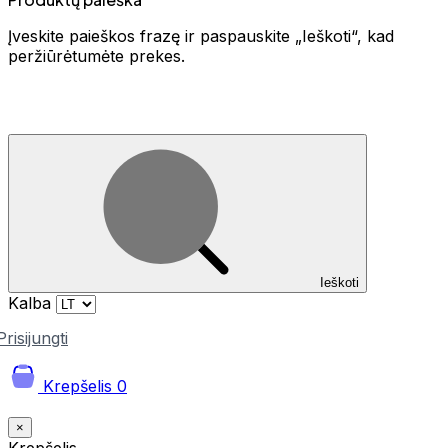
Įveskite paieškos frazę ir paspauskite „Ieškoti“, kad
peržiūrėtumėte prekes.
Ieškoti
Kalba
Prisijungti
Krepšelis
0
×