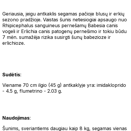
Geriausia, jeigu antkaklis segamas pačioje blusų ir erkių
sezono pradžioje. Vaistas šunis netiesiogiai apsaugo nuo
Rhipicephalus sanguineus pernešamų Babesia canis
vogeli ir Erlichia canis patogenų pernešimo ir tokiu būdu
7 mėn. sumažėja rizika susirgti šunų babezioze ir
erlichioze.
Sudėtis
:
Viename 70 cm ilgio (45 g) antkaklyje yra: imidakloprido
- 4.5 g, flumetrino - 2.03 g.
Naudojimas
:
Šunims, sveriantiems daugiau kaip 8 kg, segamas vienas