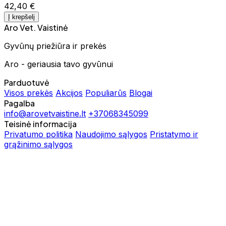
42,40 €
Į krepšelį
Aro Vet. Vaistinė
Gyvūnų priežiūra ir prekės
Aro - geriausia tavo gyvūnui
Parduotuvė
Visos prekės
Akcijos
Populiarūs
Blogai
Pagalba
info@arovetvaistine.lt
+37068345099
Teisinė informacija
Privatumo politika
Naudojimo sąlygos
Pristatymo ir
grąžinimo sąlygos