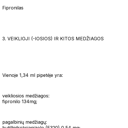
Fipronilas
3. VEIKLIOJI (-IOSIOS) IR KITOS MEDŽIAGOS
Vienoje 1,34 ml pipetėje yra:
veikliosios medžiagos:
fipronilo 134mg;
pagalbinių medžiagų:
butilhidroksianizolo (E320) 0,54 mg;