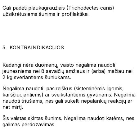
Gali padėti plaukagraužiais (Trichodectes canis)
užsikrėtusiems šunims ir profilaktikai.
5. KONTRAINDIKACIJOS
Kadangi nėra duomenų, vaisto negalima naudoti
jaunesniems nei 8 savaičių amžiaus ir (arba) mažiau nei
2 kg sveriantiems šuniukams.
Negalima naudoti pasireiškus (sisteminėmis ligomis,
karščiuojantiems) ar sveikstantiems gyvūnams. Negalima
naudoti triušiams, nes gali sukelti nepalankių reakcijų ar
net mirtį.
Šis vaistas skirtas šunims. Negalima naudoti katėms, nes
galimas perdozavimas.