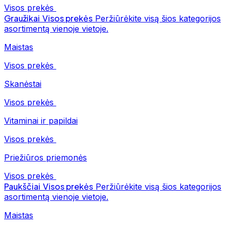
Visos prekės
Graužikai
Visos prekės
Peržiūrėkite visą šios kategorijos
asortimentą vienoje vietoje.
Maistas
Visos prekės
Skanėstai
Visos prekės
Vitaminai ir papildai
Visos prekės
Priežiūros priemonės
Visos prekės
Paukščiai
Visos prekės
Peržiūrėkite visą šios kategorijos
asortimentą vienoje vietoje.
Maistas