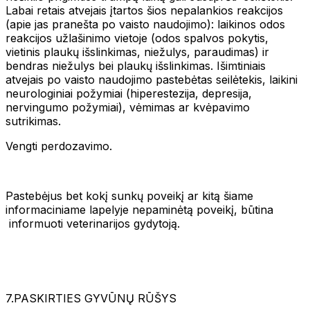
Labai retais atvejais įtartos šios nepalankios reakcijos
(apie jas pranešta po vaisto naudojimo): laikinos odos
reakcijos užlašinimo vietoje (odos spalvos pokytis,
vietinis plaukų išslinkimas, niežulys, paraudimas) ir
bendras niežulys bei plaukų išslinkimas. Išimtiniais
atvejais po vaisto naudojimo pastebėtas seilėtekis, laikini
neurologiniai požymiai (hiperestezija, depresija,
nervingumo požymiai), vėmimas ar kvėpavimo
sutrikimas.
Vengti perdozavimo.
Pastebėjus bet kokį sunkų poveikį ar kitą šiame
informaciniame lapelyje nepaminėtą poveikį, būtina
informuoti veterinarijos gydytoją.
7.PASKIRTIES GYVŪNŲ RŪŠYS