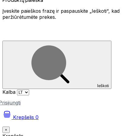
Įveskite paieškos frazę ir paspauskite „Ieškoti“, kad
peržiūrėtumėte prekes.
Ieškoti
Kalba
Prisijungti
Krepšelis
0
×