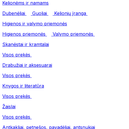
Kelionėms ir namams
Dubenėliai
Guoliai
Kelionių įranga
Higienos ir valymo priemonės
Higienos priemonės
Valymo priemonės
Skanėstai ir kramtalai
Visos prekės
Drabužiai ir aksesuarai
Visos prekės
Knygos ir literatūra
Visos prekės
Žaislai
Visos prekės
Antkakliai, petnešos, pavadėliai, antsnukiai