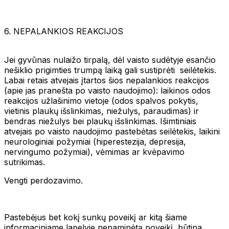
6. NEPALANKIOS REAKCIJOS
Jei gyvūnas nulaižo tirpalą, dėl vaisto sudėtyje esančio
nešiklio prigimties trumpą laiką gali sustiprėti seilėtekis.
Labai retais atvejais įtartos šios nepalankios reakcijos
(apie jas pranešta po vaisto naudojimo): laikinos odos
reakcijos užlašinimo vietoje (odos spalvos pokytis,
vietinis plaukų išslinkimas, niežulys, paraudimas) ir
bendras niežulys bei plaukų išslinkimas. Išimtiniais
atvejais po vaisto naudojimo pastebėtas seilėtekis, laikini
neurologiniai požymiai (hiperestezija, depresija,
nervingumo požymiai), vėmimas ar kvėpavimo
sutrikimas.
Vengti perdozavimo.
Pastebėjus bet kokį sunkų poveikį ar kitą šiame
informaciniame lapelyje nepaminėtą poveikį, būtina