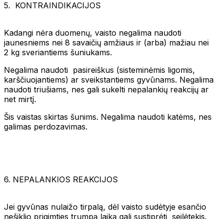
5. KONTRAINDIKACIJOS
Kadangi nėra duomenų, vaisto negalima naudoti
jaunesniems nei 8 savaičių amžiaus ir (arba) mažiau nei
2 kg sveriantiems šuniukams.
Negalima naudoti pasireiškus (sisteminėmis ligomis,
karščiuojantiems) ar sveikstantiems gyvūnams. Negalima
naudoti triušiams, nes gali sukelti nepalankių reakcijų ar
net mirtį.
Šis vaistas skirtas šunims. Negalima naudoti katėms, nes
galimas perdozavimas.
6. NEPALANKIOS REAKCIJOS
Jei gyvūnas nulaižo tirpalą, dėl vaisto sudėtyje esančio
nešiklio prigimties trumpą laiką gali sustiprėti seilėtekis.