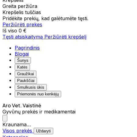
Krepšelis
Greita peržiūra
Krepšelis tuščias
Pridėkite prekių, kad galėtumėte tęsti.
Peržiūrėti prekes
Iš viso
0 €
Tęsti atsiskaitymą
Peržiūrėti krepšelį
Pagrindinis
Blogai
Šunys
Katės
Graužikai
Paukščiai
Smulkusis ūkis
Priemonės nuo kenkėjų
Aro Vet. Vaistinė
Gyvūnų prekės ir medikamentai
Kraunama…
Visos prekės
Uždaryti