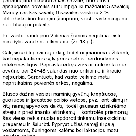
panaudojimo maudoma kas savaitę, nuo blusų
apsaugantis poveikis sutrumpėja iki maždaug 5 savaičių.
Maudymas kas savaitę 6 savaites vaistiniu 2 %
chlorheksidino turinčiu šampūnu, vaisto veiksmingumo
nuo blusų nepakeitė.
Po vaisto naudojimo 2 dienas šunims negalima leisti
maudytis vandens telkiniuose (žr. 13 p.).
Gali įsisiurbti pavienių erkių, todėl neįmanoma užtikrinti,
kad nepalankiomis sąlygomis nebus perduodamos
infekcinės ligos. Paprastai erkės žūva ir nukrenta nuo
gyvūno per 24–48 valandas nuo prikibimo ir kraujo
neįsiurbia. Garantuoti, kad vaisto veikimo metu
neprisikabins pavienės erkės, negalima.
Blusos dažnai veisiasi naminių gyvūnų krepšiuose,
guoliuose ir įprastose poilsio vietose, pvz., ant kilimų ir
kitų namų apyvokos daiktų, todėl gausaus užsikrėtimo
atveju ir prieš imantis atitinkamų kontrolės priemonių
šias vietas reikia nuolat apdoroti tinkamu insekticidiniu
preparatu ir išsiurbti. Fypryst užlašinamąjį tirpalą
veisiamoms, šuningoms kalėms bei laktacijos metu