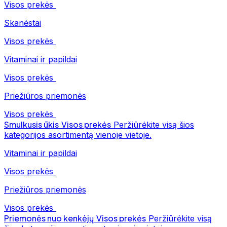
Visos prekės
Skanėstai
Visos prekės
Vitaminai ir papildai
Visos prekės
Priežiūros priemonės
Visos prekės
Smulkusis ūkis
Visos prekės
Peržiūrėkite visą šios
kategorijos asortimentą vienoje vietoje.
Vitaminai ir papildai
Visos prekės
Priežiūros priemonės
Visos prekės
Priemonės nuo kenkėjų
Visos prekės
Peržiūrėkite visą