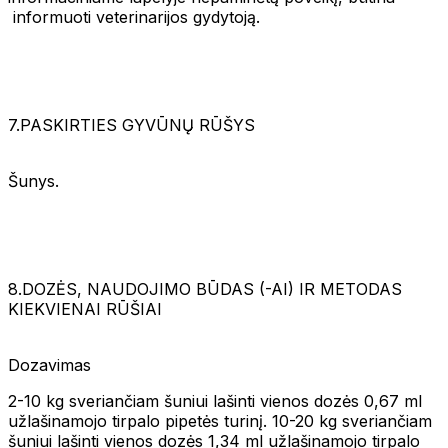
informuoti veterinarijos gydytoją.
7.PASKIRTIES GYVŪNŲ RŪŠYS
Šunys.
8.DOZĖS, NAUDOJIMO BŪDAS (-AI) IR METODAS
KIEKVIENAI RŪŠIAI
Dozavimas
2-10 kg sveriančiam šuniui lašinti vienos dozės 0,67 ml
užlašinamojo tirpalo pipetės turinį. 10-20 kg sveriančiam
šuniui lašinti vienos dozės 1,34 ml užlašinamojo tirpalo