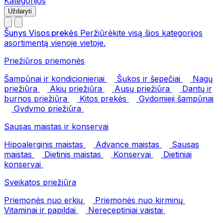
Kategorijos
Uždaryti
Šunys
Visos prekės
Peržiūrėkite visą šios kategorijos
asortimentą vienoje vietoje.
Priežiūros priemonės
Šampūnai ir kondicionieriai
Šukos ir šepečiai
Nagų
priežiūra
Akių priežiūra
Ausų priežiūra
Dantų ir
burnos priežiūra
Kitos prekės
Gydomieji šampūnai
Gydymo priežiūra
Sausas maistas ir konservai
Hipoalerginis maistas
Advance maistas
Sausas
maistas
Dietinis maistas
Konservai
Dietiniai
konservai
Sveikatos priežiūra
Priemonės nuo erkių
Priemonės nuo kirminų
Vitaminai ir papildai
Nereceptiniai vaistai