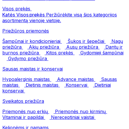
Visos prekės
Katės
Visos prekės
Peržiūrėkite visą šios kategorijos
asortimentą vienoje vietoje.
Priežiūros priemonės
Šampūnai ir kondicionieriai
Šukos ir šepečiai
Nagų
priežiūra
Akių priežiūra
Ausų priežiūra
Dantų ir
burnos priežiūra
Kitos prekės
Gydomieji šampūnai
Gydymo priežiūra
Sausas maistas ir konservai
Hypoalerginis maistas
Advance maistas
Sausas
maistas
Dietinis maistas
Konservai
Dietiniai
konservai
Sveikatos priežiūra
Priemonės nuo erkių
Priemonės nuo kirminų
Vitaminai ir papildai
Nereceptiniai vaistai
Kelionėms ir namams