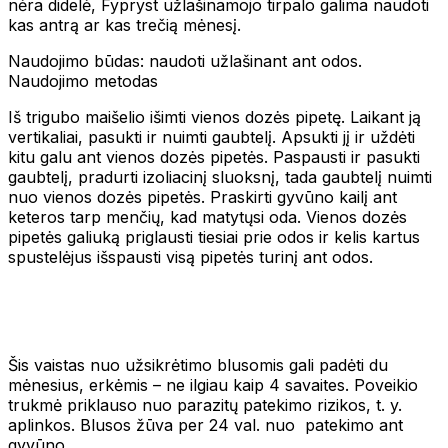
nėra didelė, Fypryst užlašinamojo tirpalo galima naudoti
kas antrą ar kas trečią mėnesį.
Naudojimo būdas: naudoti užlašinant ant odos.
Naudojimo metodas
Iš trigubo maišelio išimti vienos dozės pipetę. Laikant ją
vertikaliai, pasukti ir nuimti gaubtelį. Apsukti jį ir uždėti
kitu galu ant vienos dozės pipetės. Paspausti ir pasukti
gaubtelį, pradurti izoliacinį sluoksnį, tada gaubtelį nuimti
nuo vienos dozės pipetės. Praskirti gyvūno kailį ant
keteros tarp menčių, kad matytųsi oda. Vienos dozės
pipetės galiuką priglausti tiesiai prie odos ir kelis kartus
spustelėjus išspausti visą pipetės turinį ant odos.
Šis vaistas nuo užsikrėtimo blusomis gali padėti du
mėnesius, erkėmis – ne ilgiau kaip 4 savaites. Poveikio
trukmė priklauso nuo parazitų patekimo rizikos, t. y.
aplinkos. Blusos žūva per 24 val. nuo patekimo ant
gyvūno.