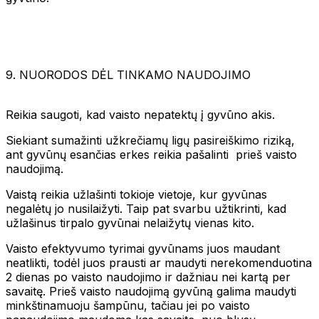
9. NUORODOS DĖL TINKAMO NAUDOJIMO
Reikia saugoti, kad vaisto nepatektų į gyvūno akis.
Siekiant sumažinti užkrečiamų ligų pasireiškimo riziką,
ant gyvūnų esančias erkes reikia pašalinti prieš vaisto
naudojimą.
Vaistą reikia užlašinti tokioje vietoje, kur gyvūnas
negalėtų jo nusilaižyti. Taip pat svarbu užtikrinti, kad
užlašinus tirpalo gyvūnai nelaižytų vienas kito.
Vaisto efektyvumo tyrimai gyvūnams juos maudant
neatlikti, todėl juos prausti ar maudyti nerekomenduotina
2 dienas po vaisto naudojimo ir dažniau nei kartą per
savaitę. Prieš vaisto naudojimą gyvūną galima maudyti
minkštinamuoju šampūnu, tačiau jei po vaisto