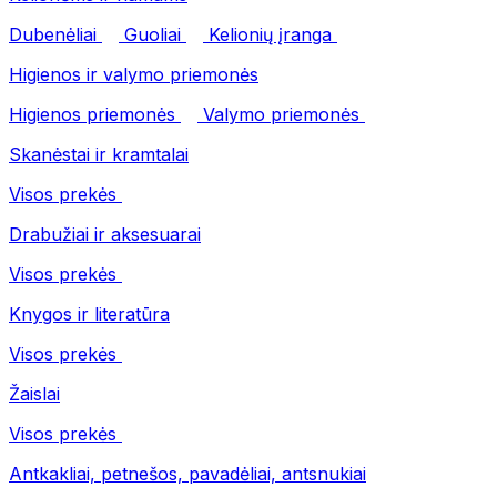
Dubenėliai
Guoliai
Kelionių įranga
Higienos ir valymo priemonės
Higienos priemonės
Valymo priemonės
Skanėstai ir kramtalai
Visos prekės
Drabužiai ir aksesuarai
Visos prekės
Knygos ir literatūra
Visos prekės
Žaislai
Visos prekės
Antkakliai, petnešos, pavadėliai, antsnukiai