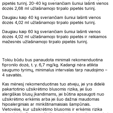
pipetės turinį. 20-40 kg sveriančiam šuniui lašinti vienos
dozės 2,68 ml užlašinamojo tirpalo pipetės turinį.
Daugiau kaip 40 kg sveriančiam šuniui lašinti vienos
dozės 4,02 ml užlašinamojo tirpalo pipetės turinį.
Daugiau kaip 60 kg sveriančiam šuniui lašinti vienos
dozės 4,02 ml užlašinamojo tirpalo pipetės ir reikiamos
mažesnės užlašinamojo tirpalo pipetės turinį.
Tokiu būdu bus panaudota minimali rekomenduotina
fipronilo dozė, t. y. 6,7 mg/kg. Kadangi nėra atlikta
saugumo tyrimų, minimalus intervalas tarp naudojimo –
4 savaitės.
Kas mėnesį rekomenduotinas tuo atveju, jei yra didelė
pakartotinio užsikrėtimo blusomis rizika, jei šuo
alergiškas blusų įkandimams, jei būtina apsaugoti nuo
užsikrėtimo erkėmis arba jei šuo dažnai maudomas
hipoalerginiais ar minkštinamaisiais šampūnais.
Vietovėse, kur užsikrėtimo blusomis ir erkėmis rizika