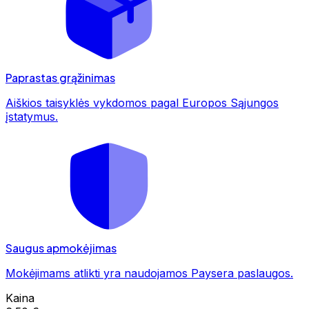
Paprastas grąžinimas
Aiškios taisyklės vykdomos pagal Europos Sąjungos
įstatymus.
Saugus apmokėjimas
Mokėjimams atlikti yra naudojamos Paysera paslaugos.
Kaina