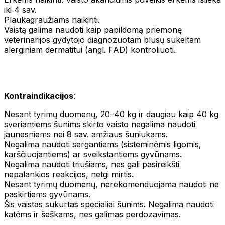
iki 4 sav.
Plaukagraužiams naikinti.
Vaistą galima naudoti kaip papildomą priemonę
veterinarijos gydytojo diagnozuotam blusų sukeltam
alerginiam dermatitui (angl. FAD) kontroliuoti.
Kontraindikacijos
:
Nesant tyrimų duomenų, 20–40 kg ir daugiau kaip 40 kg
sveriantiems šunims skirto vaisto negalima naudoti
jaunesniems nei 8 sav. amžiaus šuniukams.
Negalima naudoti sergantiems (sisteminėmis ligomis,
karščiuojantiems) ar sveikstantiems gyvūnams.
Negalima naudoti triušiams, nes gali pasireikšti
nepalankios reakcijos, netgi mirtis.
Nesant tyrimų duomenų, nerekomenduojama naudoti ne
paskirtiems gyvūnams.
Šis vaistas sukurtas specialiai šunims. Negalima naudoti
katėms ir šeškams, nes galimas perdozavimas.