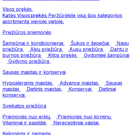
Visos prekės
Katės
Visos prekės
Peržiūrėkite visą šios kategorijos
asortimentą vienoje vietoje.
Priežiūros priemonės
Šampūnai ir kondicionieriai
Šukos ir šepečiai
Nagų
priežiūra
Akių priežiūra
Ausų priežiūra
Dantų ir
burnos priežiūra
Kitos prekės
Gydomieji šampūnai
Gydymo priežiūra
Sausas maistas ir konservai
Hypoalerginis maistas
Advance maistas
Sausas
maistas
Dietinis maistas
Konservai
Dietiniai
konservai
Sveikatos priežiūra
Priemonės nuo erkių
Priemonės nuo kirminų
Vitaminai ir papildai
Nereceptiniai vaistai
Kelionėms ir namams