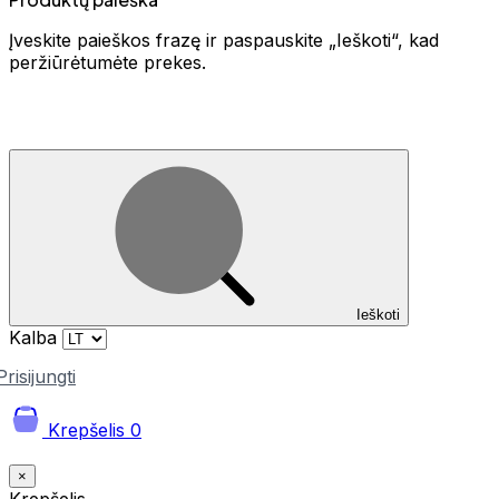
Įveskite paieškos frazę ir paspauskite „Ieškoti“, kad
peržiūrėtumėte prekes.
Ieškoti
Kalba
Prisijungti
Krepšelis
0
×