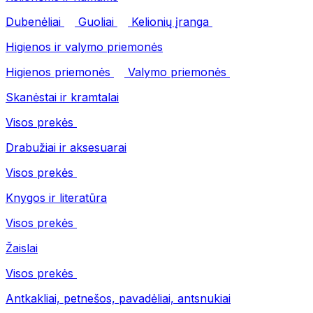
Dubenėliai
Guoliai
Kelionių įranga
Higienos ir valymo priemonės
Higienos priemonės
Valymo priemonės
Skanėstai ir kramtalai
Visos prekės
Drabužiai ir aksesuarai
Visos prekės
Knygos ir literatūra
Visos prekės
Žaislai
Visos prekės
Antkakliai, petnešos, pavadėliai, antsnukiai