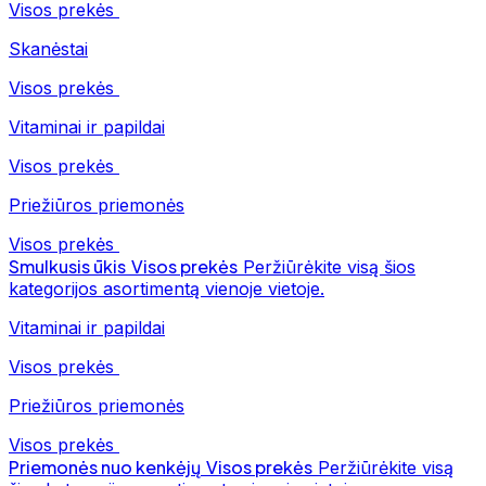
Visos prekės
Skanėstai
Visos prekės
Vitaminai ir papildai
Visos prekės
Priežiūros priemonės
Visos prekės
Smulkusis ūkis
Visos prekės
Peržiūrėkite visą šios
kategorijos asortimentą vienoje vietoje.
Vitaminai ir papildai
Visos prekės
Priežiūros priemonės
Visos prekės
Priemonės nuo kenkėjų
Visos prekės
Peržiūrėkite visą