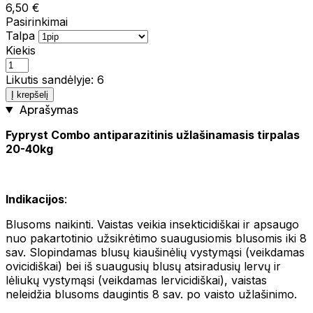
6,50 €
Pasirinkimai
Talpa
Kiekis
Likutis sandėlyje: 6
Į krepšelį
Aprašymas
Fypryst Combo antiparazitinis užlašinamasis tirpalas
20-40kg
Indikacijos
:
Blusoms naikinti. Vaistas veikia insekticidiškai ir apsaugo
nuo pakartotinio užsikrėtimo suaugusiomis blusomis iki 8
sav. Slopindamas blusų kiaušinėlių vystymąsi (veikdamas
ovicidiškai) bei iš suaugusių blusų atsiradusių lervų ir
lėliukų vystymąsi (veikdamas lervicidiškai), vaistas
neleidžia blusoms daugintis 8 sav. po vaisto užlašinimo.