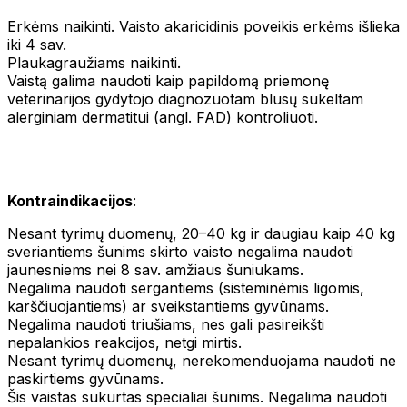
Erkėms naikinti. Vaisto akaricidinis poveikis erkėms išlieka
iki 4 sav.
Plaukagraužiams naikinti.
Vaistą galima naudoti kaip papildomą priemonę
veterinarijos gydytojo diagnozuotam blusų sukeltam
alerginiam dermatitui (angl. FAD) kontroliuoti.
Kontraindikacijos
:
Nesant tyrimų duomenų, 20–40 kg ir daugiau kaip 40 kg
sveriantiems šunims skirto vaisto negalima naudoti
jaunesniems nei 8 sav. amžiaus šuniukams.
Negalima naudoti sergantiems (sisteminėmis ligomis,
karščiuojantiems) ar sveikstantiems gyvūnams.
Negalima naudoti triušiams, nes gali pasireikšti
nepalankios reakcijos, netgi mirtis.
Nesant tyrimų duomenų, nerekomenduojama naudoti ne
paskirtiems gyvūnams.
Šis vaistas sukurtas specialiai šunims. Negalima naudoti