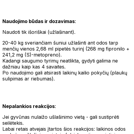
Naudojimo būdas ir dozavimas
:
Naudoti tik išoriškai (užlašinant).
20-40 kg sveriančiam šuniui užlašinti ant odos tarp
menčių vienos 2,68 ml pipetės turinį (268 mg fipronilo +
241,2 mg (S)-metopreno).
Kadangi saugumo tyrimų neatlikta, gydyti galima ne
dažniau kaip kas 4 savaites.
Po naudojimo gali atsirasti laikinų kailio pokyčių (plaukų
sulipimas ar riebumas).
Nepalankios reakcijos
:
Jei gyvūnas nulaižo ušlašinimo vietą - gali sustiprėti
seilėtekis.
Labai retais atvejais įtartos šios reakcijos: laikinos odos