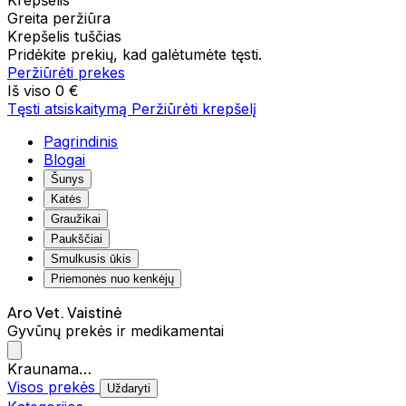
Krepšelis
Greita peržiūra
Krepšelis tuščias
Pridėkite prekių, kad galėtumėte tęsti.
Peržiūrėti prekes
Iš viso
0 €
Tęsti atsiskaitymą
Peržiūrėti krepšelį
Pagrindinis
Blogai
Šunys
Katės
Graužikai
Paukščiai
Smulkusis ūkis
Priemonės nuo kenkėjų
Aro Vet. Vaistinė
Gyvūnų prekės ir medikamentai
Kraunama…
Visos prekės
Uždaryti