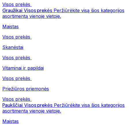
Visos prekės
Graužikai
Visos prekės
Peržiūrėkite visą šios kategorijos
asortimentą vienoje vietoje.
Maistas
Visos prekės
Skanėstai
Visos prekės
Vitaminai ir papildai
Visos prekės
Priežiūros priemonės
Visos prekės
Paukščiai
Visos prekės
Peržiūrėkite visą šios kategorijos
asortimentą vienoje vietoje.
Maistas