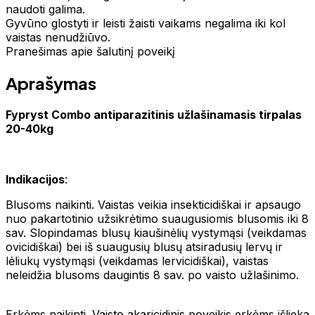
naudoti galima.
Gyvūno glostyti ir leisti žaisti vaikams negalima iki kol
vaistas nenudžiūvo.
Pranešimas apie šalutinį poveikį
Aprašymas
Fypryst Combo antiparazitinis užlašinamasis tirpalas
20-40kg
Indikacijos
:
Blusoms naikinti. Vaistas veikia insekticidiškai ir apsaugo
nuo pakartotinio užsikrėtimo suaugusiomis blusomis iki 8
sav. Slopindamas blusų kiaušinėlių vystymąsi (veikdamas
ovicidiškai) bei iš suaugusių blusų atsiradusių lervų ir
lėliukų vystymąsi (veikdamas lervicidiškai), vaistas
neleidžia blusoms daugintis 8 sav. po vaisto užlašinimo.
Erkėms naikinti. Vaisto akaricidinis poveikis erkėms išlieka