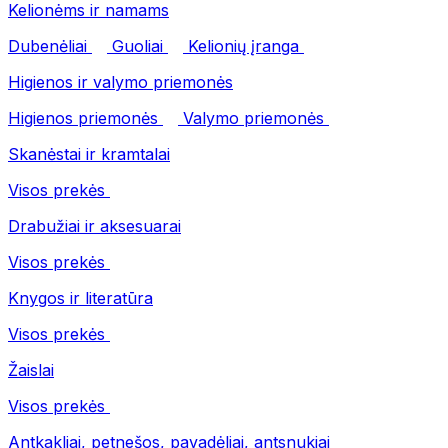
Kelionėms ir namams
Dubenėliai
Guoliai
Kelionių įranga
Higienos ir valymo priemonės
Higienos priemonės
Valymo priemonės
Skanėstai ir kramtalai
Visos prekės
Drabužiai ir aksesuarai
Visos prekės
Knygos ir literatūra
Visos prekės
Žaislai
Visos prekės
Antkakliai, petnešos, pavadėliai, antsnukiai