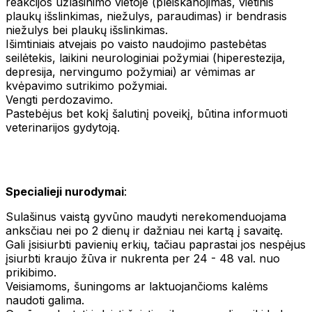
reakcijos užlašinimo vietoje (pleiskanojimas, vietinis
plaukų išslinkimas, niežulys, paraudimas) ir bendrasis
niežulys bei plaukų išslinkimas.
Išimtiniais atvejais po vaisto naudojimo pastebėtas
seilėtekis, laikini neurologiniai požymiai (hiperestezija,
depresija, nervingumo požymiai) ar vėmimas ar
kvėpavimo sutrikimo požymiai.
Vengti perdozavimo.
Pastebėjus bet kokį šalutinį poveikį, būtina informuoti
veterinarijos gydytoją.
Specialieji nurodymai
:
Sulašinus vaistą gyvūno maudyti nerekomenduojama
anksčiau nei po 2 dienų ir dažniau nei kartą į savaitę.
Gali įsisiurbti pavienių erkių, tačiau paprastai jos nespėjus
įsiurbti kraujo žūva ir nukrenta per 24 - 48 val. nuo
prikibimo.
Veisiamoms, šuningoms ar laktuojančioms kalėms
naudoti galima.