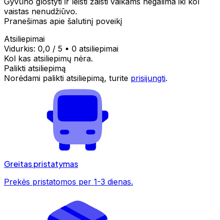
Gyvūno glostyti ir leisti žaisti vaikams negalima iki kol
vaistas nenudžiūvo.
Pranešimas apie šalutinį poveikį
Atsiliepimai
Vidurkis:
0,0
/ 5
•
0 atsiliepimai
Kol kas atsiliepimų nėra.
Palikti atsiliepimą
Norėdami palikti atsiliepimą, turite
prisijungti
.
Greitas pristatymas
Prekės pristatomos per 1-3 dienas.