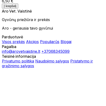
6,50 €
Į krepšelį
Aro Vet. Vaistinė
Gyvūnų priežiūra ir prekės
Aro - geriausia tavo gyvūnui
Parduotuvė
Visos prekės
Akcijos
Populiarūs
Blogai
Pagalba
info@arovetvaistine.lt
+37068345099
Teisinė informacija
Privatumo politika
Naudojimo sąlygos
Pristatymo ir
grąžinimo sąlygos