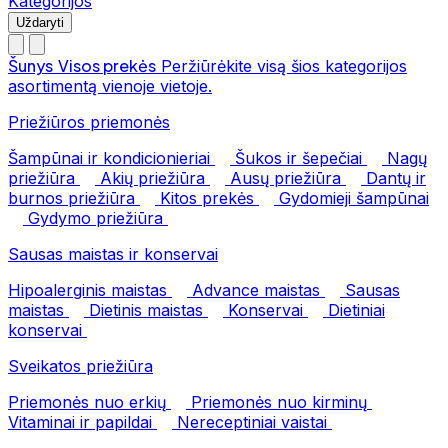
Kategorijos
Uždaryti
Šunys
Visos prekės
Peržiūrėkite visą šios kategorijos
asortimentą vienoje vietoje.
Priežiūros priemonės
Šampūnai ir kondicionieriai
Šukos ir šepečiai
Nagų
priežiūra
Akių priežiūra
Ausų priežiūra
Dantų ir
burnos priežiūra
Kitos prekės
Gydomieji šampūnai
Gydymo priežiūra
Sausas maistas ir konservai
Hipoalerginis maistas
Advance maistas
Sausas
maistas
Dietinis maistas
Konservai
Dietiniai
konservai
Sveikatos priežiūra
Priemonės nuo erkių
Priemonės nuo kirminų
Vitaminai ir papildai
Nereceptiniai vaistai