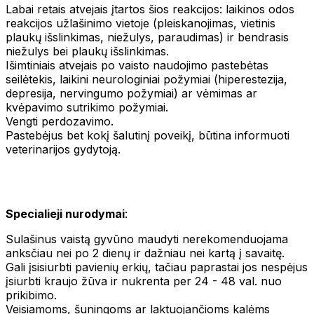
Labai retais atvejais įtartos šios reakcijos: laikinos odos
reakcijos užlašinimo vietoje (pleiskanojimas, vietinis
plaukų išslinkimas, niežulys, paraudimas) ir bendrasis
niežulys bei plaukų išslinkimas.
Išimtiniais atvejais po vaisto naudojimo pastebėtas
seilėtekis, laikini neurologiniai požymiai (hiperestezija,
depresija, nervingumo požymiai) ar vėmimas ar
kvėpavimo sutrikimo požymiai.
Vengti perdozavimo.
Pastebėjus bet kokį šalutinį poveikį, būtina informuoti
veterinarijos gydytoją.
Specialieji nurodymai
:
Sulašinus vaistą gyvūno maudyti nerekomenduojama
anksčiau nei po 2 dienų ir dažniau nei kartą į savaitę.
Gali įsisiurbti pavienių erkių, tačiau paprastai jos nespėjus
įsiurbti kraujo žūva ir nukrenta per 24 - 48 val. nuo
prikibimo.
Veisiamoms, šuningoms ar laktuojančioms kalėms