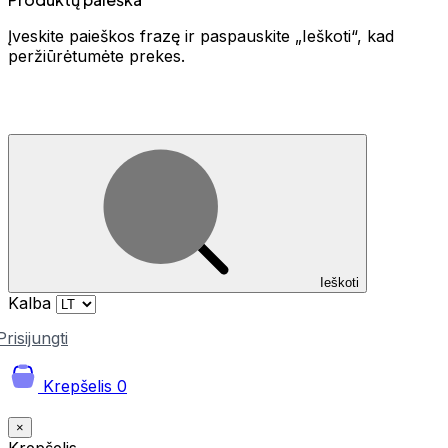
Įveskite paieškos frazę ir paspauskite „Ieškoti“, kad
peržiūrėtumėte prekes.
Ieškoti
Kalba
Prisijungti
Krepšelis
0
×