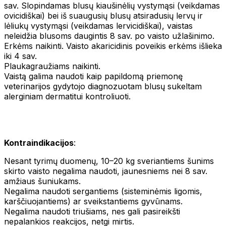
sav. Slopindamas blusų kiaušinėlių vystymąsi (veikdamas
ovicidiškai) bei iš suaugusių blusų atsiradusių lervų ir
lėliukų vystymąsi (veikdamas lervicidiškai), vaistas
neleidžia blusoms daugintis 8 sav. po vaisto užlašinimo.
Erkėms naikinti. Vaisto akaricidinis poveikis erkėms išlieka
iki 4 sav.
Plaukagraužiams naikinti.
Vaistą galima naudoti kaip papildomą priemonę
veterinarijos gydytojo diagnozuotam blusų sukeltam
alerginiam dermatitui kontroliuoti.
Kontraindikacijos
:
Nesant tyrimų duomenų, 10–20 kg sveriantiems šunims
skirto vaisto negalima naudoti, jaunesniems nei 8 sav.
amžiaus šuniukams.
Negalima naudoti sergantiems (sisteminėmis ligomis,
karščiuojantiems) ar sveikstantiems gyvūnams.
Negalima naudoti triušiams, nes gali pasireikšti
nepalankios reakcijos, netgi mirtis.