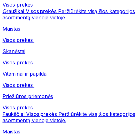
Visos prekės
Graužikai
Visos prekės
Peržiūrėkite visą šios kategorijos
asortimentą vienoje vietoje.
Maistas
Visos prekės
Skanėstai
Visos prekės
Vitaminai ir papildai
Visos prekės
Priežiūros priemonės
Visos prekės
Paukščiai
Visos prekės
Peržiūrėkite visą šios kategorijos
asortimentą vienoje vietoje.
Maistas