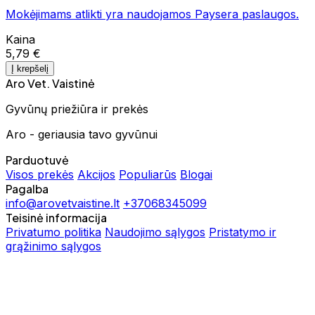
Mokėjimams atlikti yra naudojamos Paysera paslaugos.
Kaina
5,79 €
Į krepšelį
Aro Vet. Vaistinė
Gyvūnų priežiūra ir prekės
Aro - geriausia tavo gyvūnui
Parduotuvė
Visos prekės
Akcijos
Populiarūs
Blogai
Pagalba
info@arovetvaistine.lt
+37068345099
Teisinė informacija
Privatumo politika
Naudojimo sąlygos
Pristatymo ir
grąžinimo sąlygos