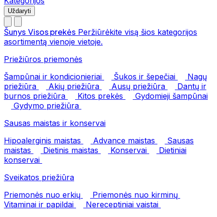
Kategorijos
Uždaryti
Šunys
Visos prekės
Peržiūrėkite visą šios kategorijos
asortimentą vienoje vietoje.
Priežiūros priemonės
Šampūnai ir kondicionieriai
Šukos ir šepečiai
Nagų
priežiūra
Akių priežiūra
Ausų priežiūra
Dantų ir
burnos priežiūra
Kitos prekės
Gydomieji šampūnai
Gydymo priežiūra
Sausas maistas ir konservai
Hipoalerginis maistas
Advance maistas
Sausas
maistas
Dietinis maistas
Konservai
Dietiniai
konservai
Sveikatos priežiūra
Priemonės nuo erkių
Priemonės nuo kirminų
Vitaminai ir papildai
Nereceptiniai vaistai