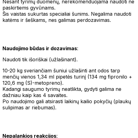
Nesant tyrimų duomenų, nerekomenduojama naudoti ne
paskirtiems gyvūnams.
Šis vaistas sukurtas specialiai šunims. Negalima naudoti
katėms ir šeškams, nes galimas perdozavimas.
Naudojimo būdas ir dozavimas
:
Naudoti tik išoriškai (užlašinant).
10-20 kg sveriančiam šuniui užlašinti ant odos tarp
menčių vienos 1,34 ml pipetės turinį (134 mg fipronilo +
120,6 mg (S)-metopreno).
Kadangi saugumo tyrimų neatlikta, gydyti galima ne
dažniau kaip kas 4 savaites.
Po naudojimo gali atsirasti laikinų kailio pokyčių (plaukų
sulipimas ar riebumas).
Nepalankios reakcijos
: