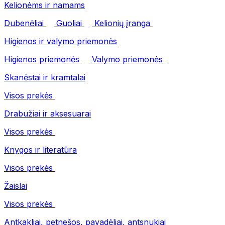
Kelionėms ir namams
Dubenėliai
Guoliai
Kelionių įranga
Higienos ir valymo priemonės
Higienos priemonės
Valymo priemonės
Skanėstai ir kramtalai
Visos prekės
Drabužiai ir aksesuarai
Visos prekės
Knygos ir literatūra
Visos prekės
Žaislai
Visos prekės
Antkakliai, petnešos, pavadėliai, antsnukiai