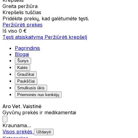
Krepšelis
Greita peržiūra
Krepšelis tuščias
Pridėkite prekių, kad galėtumėte tęsti.
Peržiūrėti prekes
Iš viso
0 €
Tęsti atsiskaitymą
Peržiūrėti krepšelį
Pagrindinis
Blogai
Šunys
Katės
Graužikai
Paukščiai
Smulkusis ūkis
Priemonės nuo kenkėjų
Aro Vet. Vaistinė
Gyvūnų prekės ir medikamentai
Kraunama…
Visos prekės
Uždaryti