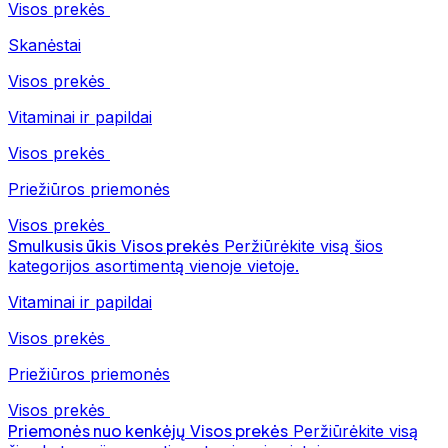
Visos prekės
Skanėstai
Visos prekės
Vitaminai ir papildai
Visos prekės
Priežiūros priemonės
Visos prekės
Smulkusis ūkis
Visos prekės
Peržiūrėkite visą šios
kategorijos asortimentą vienoje vietoje.
Vitaminai ir papildai
Visos prekės
Priežiūros priemonės
Visos prekės
Priemonės nuo kenkėjų
Visos prekės
Peržiūrėkite visą