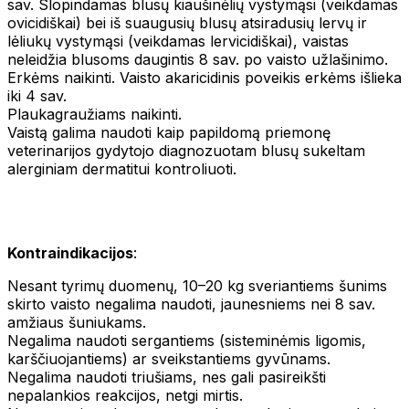
sav. Slopindamas blusų kiaušinėlių vystymąsi (veikdamas
ovicidiškai) bei iš suaugusių blusų atsiradusių lervų ir
lėliukų vystymąsi (veikdamas lervicidiškai), vaistas
neleidžia blusoms daugintis 8 sav. po vaisto užlašinimo.
Erkėms naikinti. Vaisto akaricidinis poveikis erkėms išlieka
iki 4 sav.
Plaukagraužiams naikinti.
Vaistą galima naudoti kaip papildomą priemonę
veterinarijos gydytojo diagnozuotam blusų sukeltam
alerginiam dermatitui kontroliuoti.
Kontraindikacijos
:
Nesant tyrimų duomenų, 10–20 kg sveriantiems šunims
skirto vaisto negalima naudoti, jaunesniems nei 8 sav.
amžiaus šuniukams.
Negalima naudoti sergantiems (sisteminėmis ligomis,
karščiuojantiems) ar sveikstantiems gyvūnams.
Negalima naudoti triušiams, nes gali pasireikšti
nepalankios reakcijos, netgi mirtis.