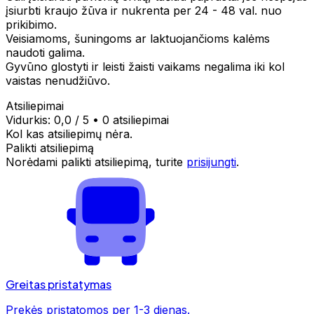
įsiurbti kraujo žūva ir nukrenta per 24 - 48 val. nuo
prikibimo.
Veisiamoms, šuningoms ar laktuojančioms kalėms
naudoti galima.
Gyvūno glostyti ir leisti žaisti vaikams negalima iki kol
vaistas nenudžiūvo.
Atsiliepimai
Vidurkis:
0,0
/ 5
•
0 atsiliepimai
Kol kas atsiliepimų nėra.
Palikti atsiliepimą
Norėdami palikti atsiliepimą, turite
prisijungti
.
Greitas pristatymas
Prekės pristatomos per 1-3 dienas.