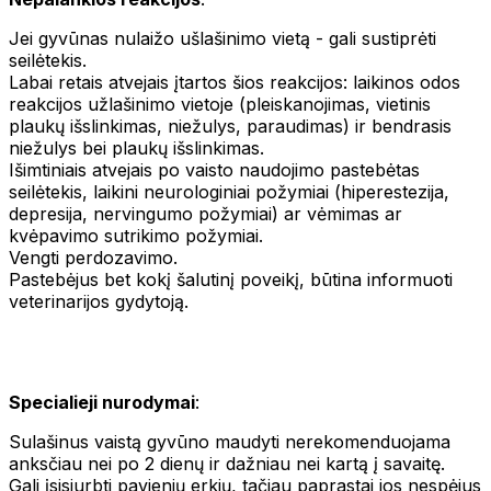
Jei gyvūnas nulaižo ušlašinimo vietą - gali sustiprėti
seilėtekis.
Labai retais atvejais įtartos šios reakcijos: laikinos odos
reakcijos užlašinimo vietoje (pleiskanojimas, vietinis
plaukų išslinkimas, niežulys, paraudimas) ir bendrasis
niežulys bei plaukų išslinkimas.
Išimtiniais atvejais po vaisto naudojimo pastebėtas
seilėtekis, laikini neurologiniai požymiai (hiperestezija,
depresija, nervingumo požymiai) ar vėmimas ar
kvėpavimo sutrikimo požymiai.
Vengti perdozavimo.
Pastebėjus bet kokį šalutinį poveikį, būtina informuoti
veterinarijos gydytoją.
Specialieji nurodymai
:
Sulašinus vaistą gyvūno maudyti nerekomenduojama
anksčiau nei po 2 dienų ir dažniau nei kartą į savaitę.
Gali įsisiurbti pavienių erkių, tačiau paprastai jos nespėjus