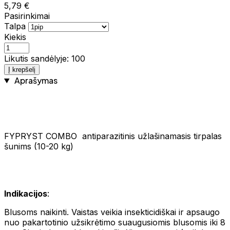
5,79 €
Pasirinkimai
Talpa
Kiekis
Likutis sandėlyje: 100
Į krepšelį
Aprašymas
FYPRYST COMBO antiparazitinis užlašinamasis tirpalas
šunims (10-20 kg)
Indikacijos
:
Blusoms naikinti. Vaistas veikia insekticidiškai ir apsaugo
nuo pakartotinio užsikrėtimo suaugusiomis blusomis iki 8