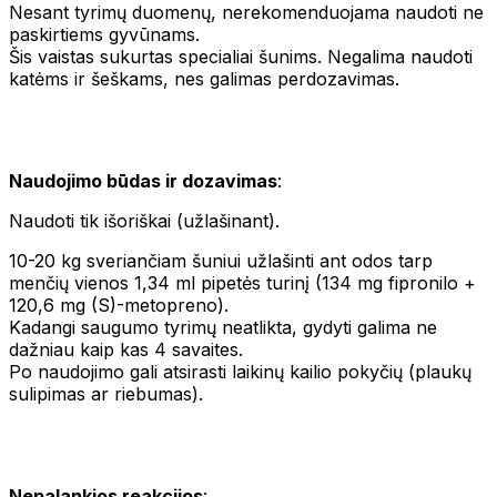
Nesant tyrimų duomenų, nerekomenduojama naudoti ne
paskirtiems gyvūnams.
Šis vaistas sukurtas specialiai šunims. Negalima naudoti
katėms ir šeškams, nes galimas perdozavimas.
Naudojimo būdas ir dozavimas
:
Naudoti tik išoriškai (užlašinant).
10-20 kg sveriančiam šuniui užlašinti ant odos tarp
menčių vienos 1,34 ml pipetės turinį (134 mg fipronilo +
120,6 mg (S)-metopreno).
Kadangi saugumo tyrimų neatlikta, gydyti galima ne
dažniau kaip kas 4 savaites.
Po naudojimo gali atsirasti laikinų kailio pokyčių (plaukų
sulipimas ar riebumas).
Nepalankios reakcijos
: