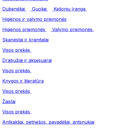
Dubenėliai
Guoliai
Kelionių įranga
Higienos ir valymo priemonės
Higienos priemonės
Valymo priemonės
Skanėstai ir kramtalai
Visos prekės
Drabužiai ir aksesuarai
Visos prekės
Knygos ir literatūra
Visos prekės
Žaislai
Visos prekės
Antkakliai, petnešos, pavadėliai, antsnukiai