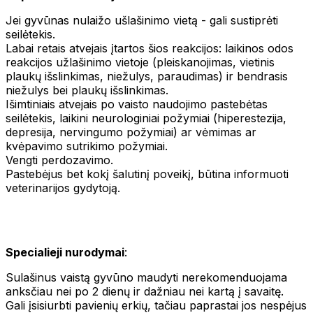
Jei gyvūnas nulaižo ušlašinimo vietą - gali sustiprėti
seilėtekis.
Labai retais atvejais įtartos šios reakcijos: laikinos odos
reakcijos užlašinimo vietoje (pleiskanojimas, vietinis
plaukų išslinkimas, niežulys, paraudimas) ir bendrasis
niežulys bei plaukų išslinkimas.
Išimtiniais atvejais po vaisto naudojimo pastebėtas
seilėtekis, laikini neurologiniai požymiai (hiperestezija,
depresija, nervingumo požymiai) ar vėmimas ar
kvėpavimo sutrikimo požymiai.
Vengti perdozavimo.
Pastebėjus bet kokį šalutinį poveikį, būtina informuoti
veterinarijos gydytoją.
Specialieji nurodymai
:
Sulašinus vaistą gyvūno maudyti nerekomenduojama
anksčiau nei po 2 dienų ir dažniau nei kartą į savaitę.
Gali įsisiurbti pavienių erkių, tačiau paprastai jos nespėjus