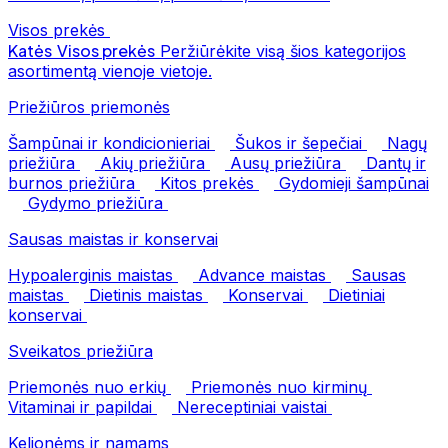
Visos prekės
Katės
Visos prekės
Peržiūrėkite visą šios kategorijos
asortimentą vienoje vietoje.
Priežiūros priemonės
Šampūnai ir kondicionieriai
Šukos ir šepečiai
Nagų
priežiūra
Akių priežiūra
Ausų priežiūra
Dantų ir
burnos priežiūra
Kitos prekės
Gydomieji šampūnai
Gydymo priežiūra
Sausas maistas ir konservai
Hypoalerginis maistas
Advance maistas
Sausas
maistas
Dietinis maistas
Konservai
Dietiniai
konservai
Sveikatos priežiūra
Priemonės nuo erkių
Priemonės nuo kirminų
Vitaminai ir papildai
Nereceptiniai vaistai
Kelionėms ir namams