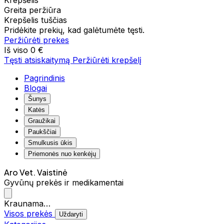
Krepšelis
Greita peržiūra
Krepšelis tuščias
Pridėkite prekių, kad galėtumėte tęsti.
Peržiūrėti prekes
Iš viso
0 €
Tęsti atsiskaitymą
Peržiūrėti krepšelį
Pagrindinis
Blogai
Šunys
Katės
Graužikai
Paukščiai
Smulkusis ūkis
Priemonės nuo kenkėjų
Aro Vet. Vaistinė
Gyvūnų prekės ir medikamentai
Kraunama…
Visos prekės
Uždaryti