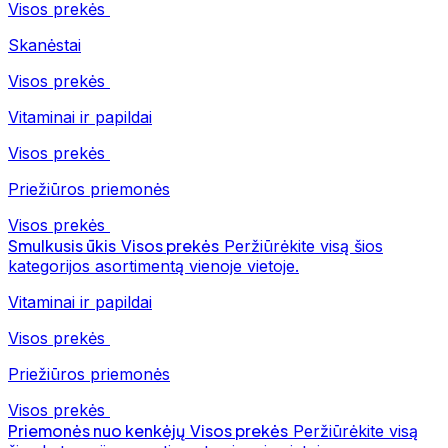
Visos prekės
Skanėstai
Visos prekės
Vitaminai ir papildai
Visos prekės
Priežiūros priemonės
Visos prekės
Smulkusis ūkis
Visos prekės
Peržiūrėkite visą šios
kategorijos asortimentą vienoje vietoje.
Vitaminai ir papildai
Visos prekės
Priežiūros priemonės
Visos prekės
Priemonės nuo kenkėjų
Visos prekės
Peržiūrėkite visą