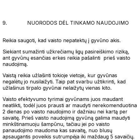
9. NUORODOS DĖL TINKAMO NAUDOJIMO
Reikia saugoti, kad vaisto nepatektų į gyvūno akis.
Siekiant sumažinti užkrečiamų ligų pasireiškimo riziką,
ant gyvūnų esančias erkes reikia pašalinti prieš vaisto
naudojimą.
Vaistą reikia užlašinti tokioje vietoje, kur gyvūnas
negalėtų jo nusilaižyti. Taip pat svarbu užtikrinti, kad
užlašinus tirpalo gyvūnai nelaižytų vienas kito.
Vaisto efektyvumo tyrimai gyvūnams juos maudant
neatlikti, todėl juos prausti ar maudyti nerekomenduotina
2 dienas po vaisto naudojimo ir dažniau nei kartą per
savaitę. Prieš vaisto naudojimą gyvūną galima maudyti
minkštinamuoju šampūnu, tačiau jei po vaisto
panaudojimo maudoma kas savaitę, nuo blusų
apsaugantis poveikis sutrumpėja iki maždaug 5 savaičių.