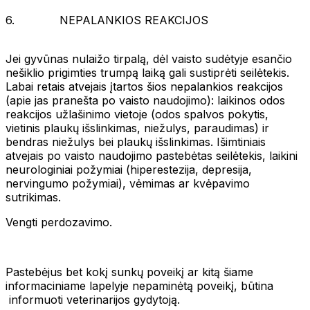
6. NEPALANKIOS REAKCIJOS
Jei gyvūnas nulaižo tirpalą, dėl vaisto sudėtyje esančio
nešiklio prigimties trumpą laiką gali sustiprėti seilėtekis.
Labai retais atvejais įtartos šios nepalankios reakcijos
(apie jas pranešta po vaisto naudojimo): laikinos odos
reakcijos užlašinimo vietoje (odos spalvos pokytis,
vietinis plaukų išslinkimas, niežulys, paraudimas) ir
bendras niežulys bei plaukų išslinkimas. Išimtiniais
atvejais po vaisto naudojimo pastebėtas seilėtekis, laikini
neurologiniai požymiai (hiperestezija, depresija,
nervingumo požymiai), vėmimas ar kvėpavimo
sutrikimas.
Vengti perdozavimo.
Pastebėjus bet kokį sunkų poveikį ar kitą šiame
informaciniame lapelyje nepaminėtą poveikį, būtina
informuoti veterinarijos gydytoją.