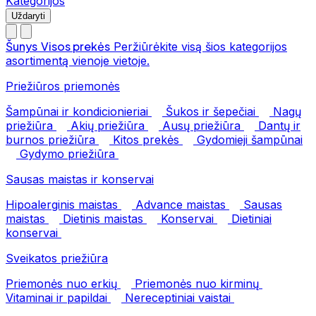
Kategorijos
Uždaryti
Šunys
Visos prekės
Peržiūrėkite visą šios kategorijos
asortimentą vienoje vietoje.
Priežiūros priemonės
Šampūnai ir kondicionieriai
Šukos ir šepečiai
Nagų
priežiūra
Akių priežiūra
Ausų priežiūra
Dantų ir
burnos priežiūra
Kitos prekės
Gydomieji šampūnai
Gydymo priežiūra
Sausas maistas ir konservai
Hipoalerginis maistas
Advance maistas
Sausas
maistas
Dietinis maistas
Konservai
Dietiniai
konservai
Sveikatos priežiūra
Priemonės nuo erkių
Priemonės nuo kirminų
Vitaminai ir papildai
Nereceptiniai vaistai