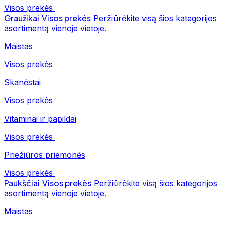
Visos prekės
Graužikai
Visos prekės
Peržiūrėkite visą šios kategorijos
asortimentą vienoje vietoje.
Maistas
Visos prekės
Skanėstai
Visos prekės
Vitaminai ir papildai
Visos prekės
Priežiūros priemonės
Visos prekės
Paukščiai
Visos prekės
Peržiūrėkite visą šios kategorijos
asortimentą vienoje vietoje.
Maistas