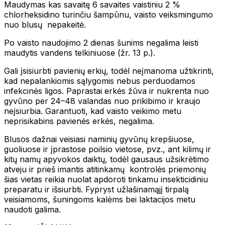
Maudymas kas savaitę 6 savaites vaistiniu 2 %
chlorheksidino turinčiu šampūnu, vaisto veiksmingumo
nuo blusų nepakeitė.
Po vaisto naudojimo 2 dienas šunims negalima leisti
maudytis vandens telkiniuose (žr. 13 p.).
Gali įsisiurbti pavienių erkių, todėl neįmanoma užtikrinti,
kad nepalankiomis sąlygomis nebus perduodamos
infekcinės ligos. Paprastai erkės žūva ir nukrenta nuo
gyvūno per 24–48 valandas nuo prikibimo ir kraujo
neįsiurbia. Garantuoti, kad vaisto veikimo metu
neprisikabins pavienės erkės, negalima.
Blusos dažnai veisiasi naminių gyvūnų krepšiuose,
guoliuose ir įprastose poilsio vietose, pvz., ant kilimų ir
kitų namų apyvokos daiktų, todėl gausaus užsikrėtimo
atveju ir prieš imantis atitinkamų kontrolės priemonių
šias vietas reikia nuolat apdoroti tinkamu insekticidiniu
preparatu ir išsiurbti. Fypryst užlašinamąjį tirpalą
veisiamoms, šuningoms kalėms bei laktacijos metu
naudoti galima.