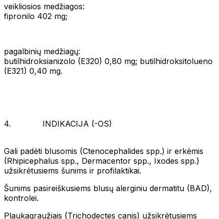
veikliosios medžiagos:
fipronilo 402 mg;
pagalbinių medžiagų:
butilhidroksianizolo (E320) 0,80 mg; butilhidroksitolueno
(E321) 0,40 mg.
4. INDIKACIJA (-OS)
Gali padėti blusomis (Ctenocephalides spp.) ir erkėmis
(Rhipicephalus spp., Dermacentor spp., Ixodes spp.)
užsikrėtusiems šunims ir profilaktikai.
Šunims pasireiškusiems blusų alerginiu dermatitu (BAD),
kontrolei.
Plaukagraužiais (Trichodectes canis) užsikrėtusiems