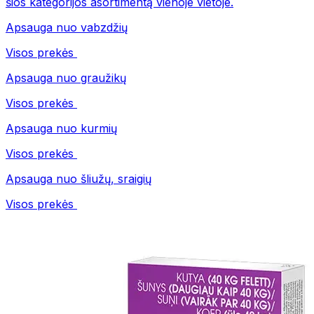
šios kategorijos asortimentą vienoje vietoje.
Apsauga nuo vabzdžių
Visos prekės
Apsauga nuo graužikų
Visos prekės
Apsauga nuo kurmių
Visos prekės
Apsauga nuo šliužų, sraigių
Visos prekės