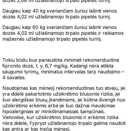
dozės 2,68 ml užlašinamojo tirpalo pipetės turinį.
Daugiau kaip 40 kg sveriančiam šuniui lašinti vienos
dozės 4,02 ml užlašinamojo tirpalo pipetės turinį.
Daugiau kaip 60 kg sveriančiam šuniui lašinti vienos
dozės 4,02 ml užlašinamojo tirpalo pipetės ir reikiamos
mažesnės užlašinamojo tirpalo pipetės turinį.
Tokiu būdu bus panaudota minimali rekomenduotina
fipronilo dozė, t. y. 6,7 mg/kg. Kadangi nėra atlikta
saugumo tyrimų, minimalus intervalas tarp naudojimo –
4 savaitės.
Naudojimas kas mėnesį rekomenduotinas tuo atveju, jei
yra didelė pakartotinio užsikrėtimo blusomis rizika, jei
šuo alergiškas blusų įkandimams, jei būtina išvengti nuo
užsikrėtimo erkėmis arba jei šuo dažnai maudomas
hipoalerginiais ar minkštinamaisiais šampūnais.
Vietovėse, kur užsikrėtimo blusomis ir erkėmis rizika
nėra didelė, Fypryst užlašinamojo tirpalo galima naudoti
kas antrą ar kas trečią mėnesį.