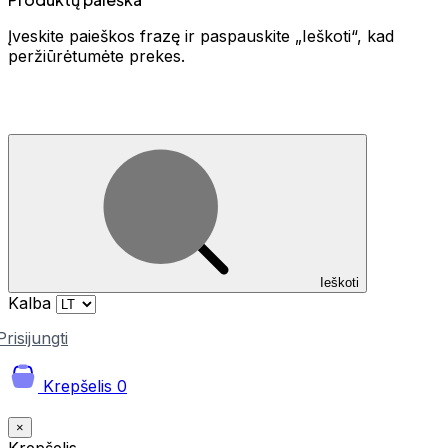
Įveskite paieškos frazę ir paspauskite „Ieškoti“, kad
peržiūrėtumėte prekes.
Ieškoti
Kalba
Prisijungti
Krepšelis
0
×