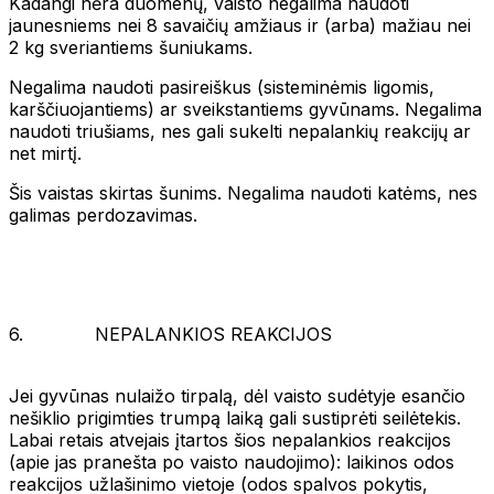
Kadangi nėra duomenų, vaisto negalima naudoti
jaunesniems nei 8 savaičių amžiaus ir (arba) mažiau nei
2 kg sveriantiems šuniukams.
Negalima naudoti pasireiškus (sisteminėmis ligomis,
karščiuojantiems) ar sveikstantiems gyvūnams. Negalima
naudoti triušiams, nes gali sukelti nepalankių reakcijų ar
net mirtį.
Šis vaistas skirtas šunims. Negalima naudoti katėms, nes
galimas perdozavimas.
6. NEPALANKIOS REAKCIJOS
Jei gyvūnas nulaižo tirpalą, dėl vaisto sudėtyje esančio
nešiklio prigimties trumpą laiką gali sustiprėti seilėtekis.
Labai retais atvejais įtartos šios nepalankios reakcijos
(apie jas pranešta po vaisto naudojimo): laikinos odos
reakcijos užlašinimo vietoje (odos spalvos pokytis,