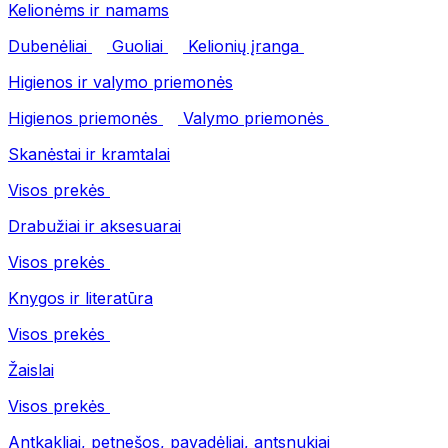
Kelionėms ir namams
Dubenėliai
Guoliai
Kelionių įranga
Higienos ir valymo priemonės
Higienos priemonės
Valymo priemonės
Skanėstai ir kramtalai
Visos prekės
Drabužiai ir aksesuarai
Visos prekės
Knygos ir literatūra
Visos prekės
Žaislai
Visos prekės
Antkakliai, petnešos, pavadėliai, antsnukiai