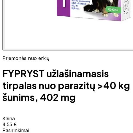
Priemonės nuo erkių
FYPRYST užlašinamasis
tirpalas nuo parazitų >40 kg
šunims, 402 mg
Kaina
4,55 €
Pasirinkimai