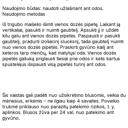
Naudojimo būdas: naudoti užlašinant ant odos.
Naudojimo metodas
Iš trigubo maišelio išimti vienos dozės pipetę. Laikant ją
vertikaliai, pasukti ir nuimti gaubtelį. Apsukti jį ir uždėti
kitu galu ant vienos dozės pipetės. Paspausti ir pasukti
gaubtelį, pradurti izoliacinį sluoksnį, tada gaubtelį nuimti
nuo vienos dozės pipetės. Praskirti gyvūno kailį ant
keteros tarp menčių, kad matytųsi oda. Vienos dozės
pipetės galiuką priglausti tiesiai prie odos ir kelis kartus
spustelėjus išspausti visą pipetės turinį ant odos.
Šis vaistas gali padėti nuo užsikrėtimo blusomis, veikia du
mėnesius, erkėmis – ne ilgiau kaip 4 savaites. Poveikio
trukmė priklauso nuo parazitų patekimo rizikos, t. y.
aplinkos. Blusos žūva per 24 val. nuo patekimo ant
gyvūno.