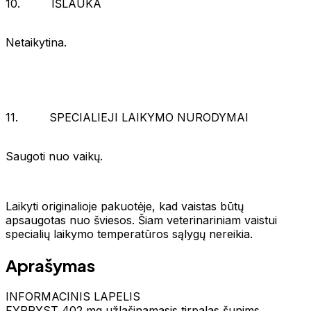
10. IŠLAUKA
Netaikytina.
11. SPECIALIEJI LAIKYMO NURODYMAI
Saugoti nuo vaikų.
Laikyti originalioje pakuotėje, kad vaistas būtų
apsaugotas nuo šviesos. Šiam veterinariniam vaistui
specialių laikymo temperatūros sąlygų nereikia.
Aprašymas
INFORMACINIS LAPELIS
FYPRYST 402 mg užlašinamasis tirpalas šunims