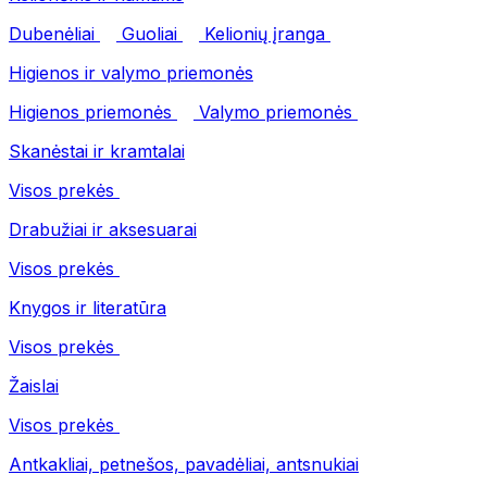
Dubenėliai
Guoliai
Kelionių įranga
Higienos ir valymo priemonės
Higienos priemonės
Valymo priemonės
Skanėstai ir kramtalai
Visos prekės
Drabužiai ir aksesuarai
Visos prekės
Knygos ir literatūra
Visos prekės
Žaislai
Visos prekės
Antkakliai, petnešos, pavadėliai, antsnukiai