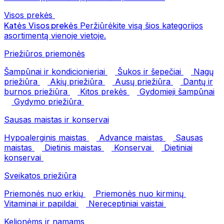
Visos prekės
Katės
Visos prekės
Peržiūrėkite visą šios kategorijos
asortimentą vienoje vietoje.
Priežiūros priemonės
Šampūnai ir kondicionieriai
Šukos ir šepečiai
Nagų
priežiūra
Akių priežiūra
Ausų priežiūra
Dantų ir
burnos priežiūra
Kitos prekės
Gydomieji šampūnai
Gydymo priežiūra
Sausas maistas ir konservai
Hypoalerginis maistas
Advance maistas
Sausas
maistas
Dietinis maistas
Konservai
Dietiniai
konservai
Sveikatos priežiūra
Priemonės nuo erkių
Priemonės nuo kirminų
Vitaminai ir papildai
Nereceptiniai vaistai
Kelionėms ir namams