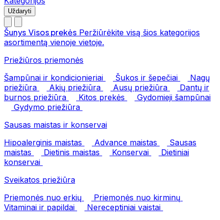
Kategorijos
Uždaryti
Šunys
Visos prekės
Peržiūrėkite visą šios kategorijos
asortimentą vienoje vietoje.
Priežiūros priemonės
Šampūnai ir kondicionieriai
Šukos ir šepečiai
Nagų
priežiūra
Akių priežiūra
Ausų priežiūra
Dantų ir
burnos priežiūra
Kitos prekės
Gydomieji šampūnai
Gydymo priežiūra
Sausas maistas ir konservai
Hipoalerginis maistas
Advance maistas
Sausas
maistas
Dietinis maistas
Konservai
Dietiniai
konservai
Sveikatos priežiūra
Priemonės nuo erkių
Priemonės nuo kirminų
Vitaminai ir papildai
Nereceptiniai vaistai