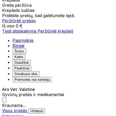
Krepšelis
Greita peržiūra
Krepšelis tuščias
Pridėkite prekių, kad galėtumėte tęsti.
Peržiūrėti prekes
Iš viso
0 €
Tęsti atsiskaitymą
Peržiūrėti krepšelį
Pagrindinis
Blogai
Šunys
Katės
Graužikai
Paukščiai
Smulkusis ūkis
Priemonės nuo kenkėjų
Aro Vet. Vaistinė
Gyvūnų prekės ir medikamentai
Kraunama…
Visos prekės
Uždaryti