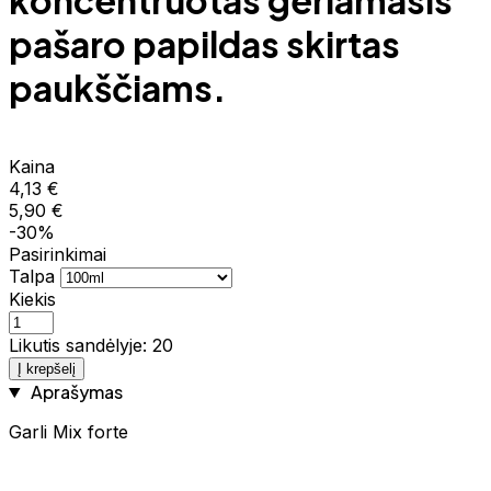
koncentruotas geriamasis
pašaro papildas skirtas
paukščiams.
Kaina
4,13 €
5,90 €
-30%
Pasirinkimai
Talpa
Kiekis
Likutis sandėlyje: 20
Į krepšelį
Aprašymas
Garli Mix forte