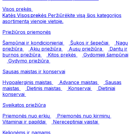
Visos prekės
Katės
Visos prekės
Peržiūrėkite visą šios kategorijos
asortimentą vienoje vietoje.
Priežiūros priemonės
Šampūnai ir kondicionieriai
Šukos ir šepečiai
Nagų
priežiūra
Akių priežiūra
Ausų priežiūra
Dantų ir
burnos priežiūra
Kitos prekės
Gydomieji šampūnai
Gydymo priežiūra
Sausas maistas ir konservai
Hypoalerginis maistas
Advance maistas
Sausas
maistas
Dietinis maistas
Konservai
Dietiniai
konservai
Sveikatos priežiūra
Priemonės nuo erkių
Priemonės nuo kirminų
Vitaminai ir papildai
Nereceptiniai vaistai
Kelionėms ir namams