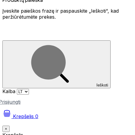
Įveskite paieškos frazę ir paspauskite „Ieškoti“, kad
peržiūrėtumėte prekes.
Ieškoti
Kalba
Prisijungti
Krepšelis
0
×