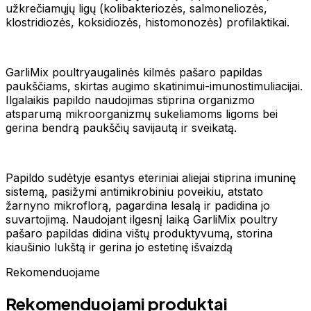
užkrečiamųjų ligų (kolibakteriozės, salmoneliozės,
klostridiozės, koksidiozės, histomonozės) profilaktikai.
GarliMix poultryaugalinės kilmės pašaro papildas
paukščiams, skirtas augimo skatinimui-imunostimuliacijai.
Ilgalaikis papildo naudojimas stiprina organizmo
atsparumą mikroorganizmų sukeliamoms ligoms bei
gerina bendrą paukščių savijautą ir sveikatą.
Papildo sudėtyje esantys eteriniai aliejai stiprina imuninę
sistemą, pasižymi antimikrobiniu poveikiu, atstato
žarnyno mikroflorą, pagardina lesalą ir padidina jo
suvartojimą. Naudojant ilgesnį laiką GarliMix poultry
pašaro papildas didina vištų produktyvumą, storina
kiaušinio lukštą ir gerina jo estetinę išvaizdą
Rekomenduojame
Rekomenduojami produktai