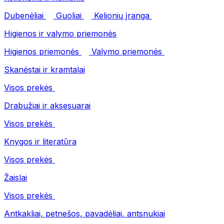
Dubenėliai
Guoliai
Kelionių įranga
Higienos ir valymo priemonės
Higienos priemonės
Valymo priemonės
Skanėstai ir kramtalai
Visos prekės
Drabužiai ir aksesuarai
Visos prekės
Knygos ir literatūra
Visos prekės
Žaislai
Visos prekės
Antkakliai, petnešos, pavadėliai, antsnukiai