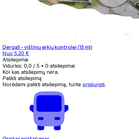
Dergall - vištinių erkių kontrolei (15 ml)
Nuo 5.20 €
Atsiliepimai
Vidurkis:
0,0
/ 5
•
0 atsiliepimai
Kol kas atsiliepimų nėra.
Palikti atsiliepimą
Norėdami palikti atsiliepimą, turite
prisijungti
.
Greitas pristatymas