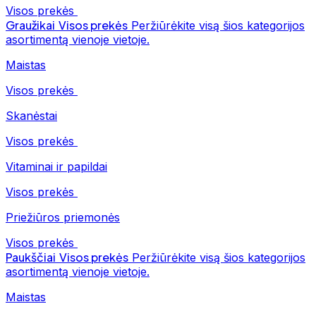
Visos prekės
Graužikai
Visos prekės
Peržiūrėkite visą šios kategorijos
asortimentą vienoje vietoje.
Maistas
Visos prekės
Skanėstai
Visos prekės
Vitaminai ir papildai
Visos prekės
Priežiūros priemonės
Visos prekės
Paukščiai
Visos prekės
Peržiūrėkite visą šios kategorijos
asortimentą vienoje vietoje.
Maistas