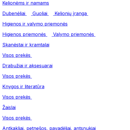
Kelionėms ir namams
Dubenėliai
Guoliai
Kelionių įranga
Higienos ir valymo priemonės
Higienos priemonės
Valymo priemonės
Skanėstai ir kramtalai
Visos prekės
Drabužiai ir aksesuarai
Visos prekės
Knygos ir literatūra
Visos prekės
Žaislai
Visos prekės
Antkakliai, petnešos, pavadėliai, antsnukiai