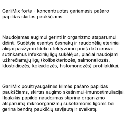
GarliMix forte - koncentruotas geriamasis pašaro
papildas skirtas paukščiams.
Naudojamas augimui gerinti ir organizmo atsparumui
didinti. Sudėtyje esantys česnakų ir raudonėlių eteriniai
aliejai pasižymi dideliu efektyvumu prieš dažniausiai
sutinkamus infekcinių ligų sukėlėjus, plačiai naudojami
užkrečiamųjų ligų (kolibakteriozės, salmoneliozės,
klostridiozės, koksidiozės, histomonozės) profilaktikai.
GarliMix poultryaugalinės kilmės pašaro papildas
paukščiams, skirtas augimo skatinimui-imunostimuliacijai.
Ilgalaikis papildo naudojimas stiprina organizmo
atsparumą mikroorganizmų sukeliamoms ligoms bei
gerina bendrą paukščių savijautą ir sveikatą.