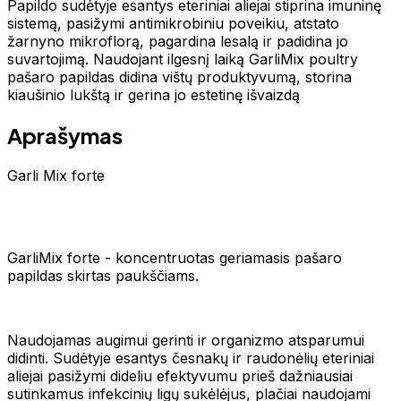
Papildo sudėtyje esantys eteriniai aliejai stiprina imuninę
sistemą, pasižymi antimikrobiniu poveikiu, atstato
žarnyno mikroflorą, pagardina lesalą ir padidina jo
suvartojimą. Naudojant ilgesnį laiką GarliMix poultry
pašaro papildas didina vištų produktyvumą, storina
kiaušinio lukštą ir gerina jo estetinę išvaizdą
Aprašymas
Garli Mix forte
GarliMix forte - koncentruotas geriamasis pašaro
papildas skirtas paukščiams.
Naudojamas augimui gerinti ir organizmo atsparumui
didinti. Sudėtyje esantys česnakų ir raudonėlių eteriniai
aliejai pasižymi dideliu efektyvumu prieš dažniausiai
sutinkamus infekcinių ligų sukėlėjus, plačiai naudojami