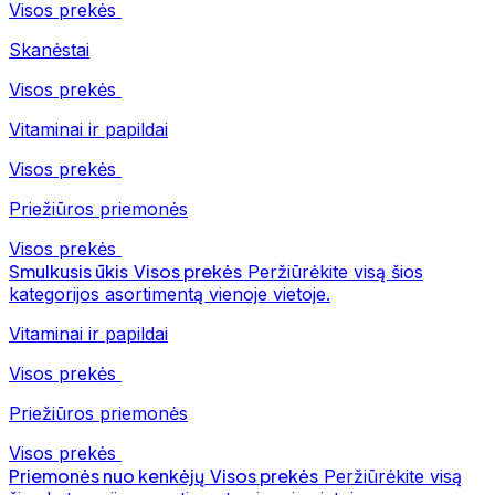
Visos prekės
Skanėstai
Visos prekės
Vitaminai ir papildai
Visos prekės
Priežiūros priemonės
Visos prekės
Smulkusis ūkis
Visos prekės
Peržiūrėkite visą šios
kategorijos asortimentą vienoje vietoje.
Vitaminai ir papildai
Visos prekės
Priežiūros priemonės
Visos prekės
Priemonės nuo kenkėjų
Visos prekės
Peržiūrėkite visą