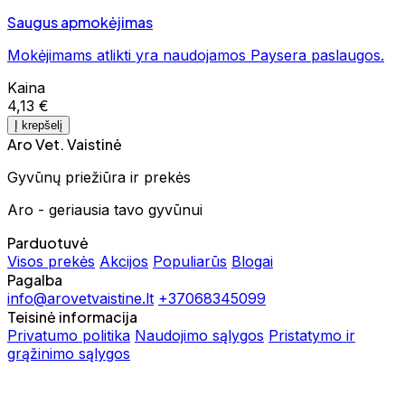
Saugus apmokėjimas
Mokėjimams atlikti yra naudojamos Paysera paslaugos.
Kaina
4,13 €
Į krepšelį
Aro Vet. Vaistinė
Gyvūnų priežiūra ir prekės
Aro - geriausia tavo gyvūnui
Parduotuvė
Visos prekės
Akcijos
Populiarūs
Blogai
Pagalba
info@arovetvaistine.lt
+37068345099
Teisinė informacija
Privatumo politika
Naudojimo sąlygos
Pristatymo ir
grąžinimo sąlygos