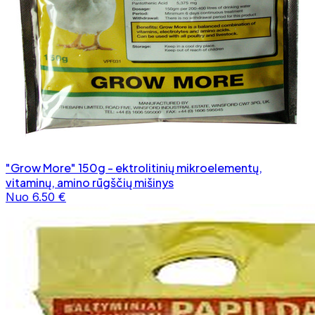
"Grow More" 150g - ektrolitinių mikroelementų,
vitaminų, amino rūgščių mišinys
Nuo 6.50 €