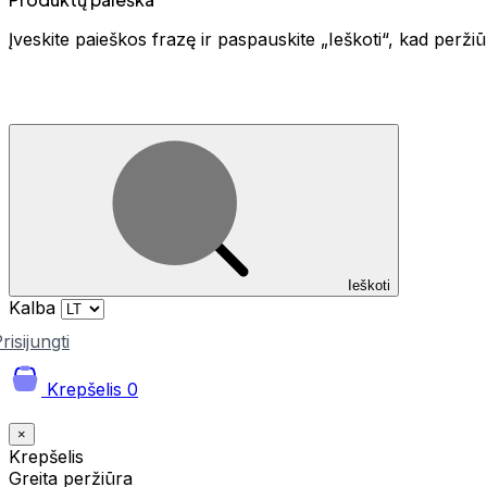
Įveskite paieškos frazę ir paspauskite „Ieškoti“, kad perž
Ieškoti
Kalba
risijungti
Krepšelis
0
×
Krepšelis
Greita peržiūra