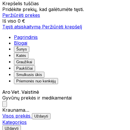
Krepšelis tuščias
Pridėkite prekių, kad galėtumėte tęsti.
Peržiūrėti prekes
Iš viso
0 €
Tęsti atsiskaitymą
Peržiūrėti krepšelį
Pagrindinis
Blogai
Šunys
Katės
Graužikai
Paukščiai
Smulkusis ūkis
Priemonės nuo kenkėjų
Aro Vet. Vaistinė
Gyvūnų prekės ir medikamentai
Kraunama…
Visos prekės
Uždaryti
Kategorijos
Uždaryti