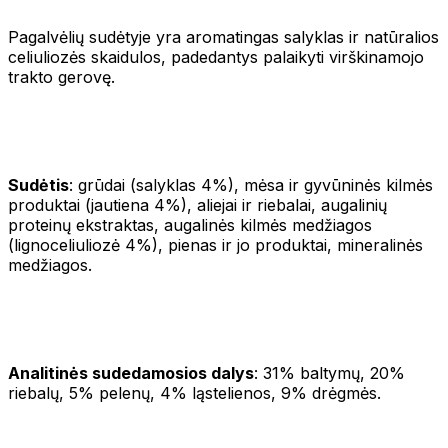
Pagalvėlių sudėtyje yra aromatingas salyklas ir natūralios
celiuliozės skaidulos, padedantys palaikyti virškinamojo
trakto gerovę.
Sudėtis
: grūdai (salyklas 4%), mėsa ir gyvūninės kilmės
produktai (jautiena 4%), aliejai ir riebalai, augalinių
proteinų ekstraktas, augalinės kilmės medžiagos
(lignoceliuliozė 4%), pienas ir jo produktai, mineralinės
medžiagos.
Analitinės sudedamosios dalys
: 31% baltymų, 20%
riebalų, 5% pelenų, 4% ląstelienos, 9% drėgmės.