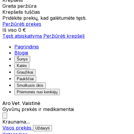
Krepšelis
Greita peržiūra
Krepšelis tuščias
Pridėkite prekių, kad galėtumėte tęsti.
Peržiūrėti prekes
Iš viso
0 €
Tęsti atsiskaitymą
Peržiūrėti krepšelį
Pagrindinis
Blogai
Šunys
Katės
Graužikai
Paukščiai
Smulkusis ūkis
Priemonės nuo kenkėjų
Aro Vet. Vaistinė
Gyvūnų prekės ir medikamentai
Kraunama…
Visos prekės
Uždaryti