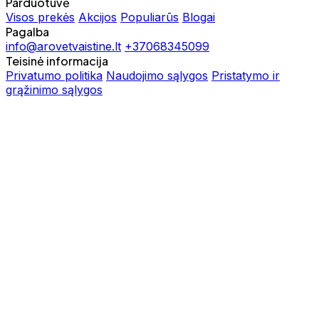
Parduotuvė
Visos prekės
Akcijos
Populiarūs
Blogai
Pagalba
info@arovetvaistine.lt
+37068345099
Teisinė informacija
Privatumo politika
Naudojimo sąlygos
Pristatymo ir
grąžinimo sąlygos