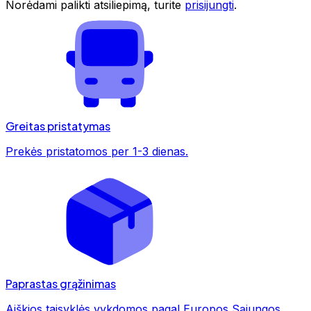
Norėdami palikti atsiliepimą, turite
prisijungti
.
Greitas pristatymas
Prekės pristatomos per 1-3 dienas.
Paprastas grąžinimas
Aiškios taisyklės vykdomos pagal Europos Sąjungos