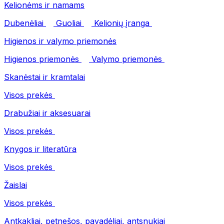
Kelionėms ir namams
Dubenėliai
Guoliai
Kelionių įranga
Higienos ir valymo priemonės
Higienos priemonės
Valymo priemonės
Skanėstai ir kramtalai
Visos prekės
Drabužiai ir aksesuarai
Visos prekės
Knygos ir literatūra
Visos prekės
Žaislai
Visos prekės
Antkakliai, petnešos, pavadėliai, antsnukiai