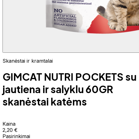
Skanėstai ir kramtalai
GIMCAT NUTRI POCKETS su
jautiena ir salyklu 60GR
skanėstai katėms
Kaina
2,20 €
Pasirinkimai