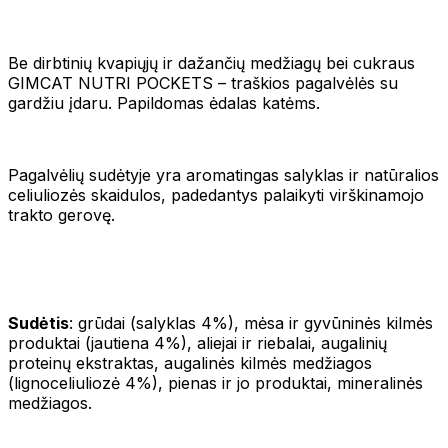
Be dirbtinių kvapiųjų ir dažančių medžiagų bei cukraus
GIMCAT NUTRI POCKETS – traškios pagalvėlės su
gardžiu įdaru. Papildomas ėdalas katėms.
Pagalvėlių sudėtyje yra aromatingas salyklas ir natūralios
celiuliozės skaidulos, padedantys palaikyti virškinamojo
trakto gerovę.
Sudėtis
: grūdai (salyklas 4%), mėsa ir gyvūninės kilmės
produktai (jautiena 4%), aliejai ir riebalai, augalinių
proteinų ekstraktas, augalinės kilmės medžiagos
(lignoceliuliozė 4%), pienas ir jo produktai, mineralinės
medžiagos.