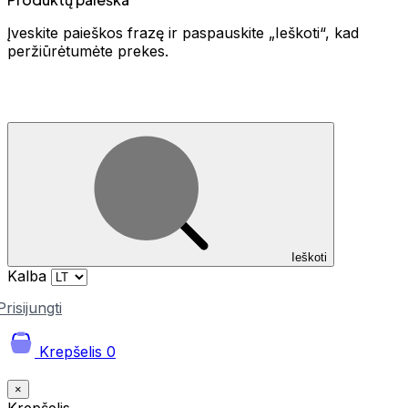
Įveskite paieškos frazę ir paspauskite „Ieškoti“, kad
peržiūrėtumėte prekes.
Ieškoti
Kalba
Prisijungti
Krepšelis
0
×