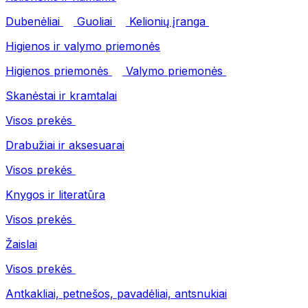
Dubenėliai
Guoliai
Kelionių įranga
Higienos ir valymo priemonės
Higienos priemonės
Valymo priemonės
Skanėstai ir kramtalai
Visos prekės
Drabužiai ir aksesuarai
Visos prekės
Knygos ir literatūra
Visos prekės
Žaislai
Visos prekės
Antkakliai, petnešos, pavadėliai, antsnukiai