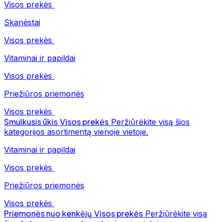
Visos prekės
Skanėstai
Visos prekės
Vitaminai ir papildai
Visos prekės
Priežiūros priemonės
Visos prekės
Smulkusis ūkis
Visos prekės
Peržiūrėkite visą šios
kategorijos asortimentą vienoje vietoje.
Vitaminai ir papildai
Visos prekės
Priežiūros priemonės
Visos prekės
Priemonės nuo kenkėjų
Visos prekės
Peržiūrėkite visą