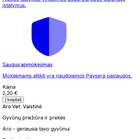
įstatymus.
Saugus apmokėjimas
Mokėjimams atlikti yra naudojamos Paysera paslaugos.
Kaina
2,20 €
Į krepšelį
Aro Vet. Vaistinė
Gyvūnų priežiūra ir prekės
Aro - geriausia tavo gyvūnui