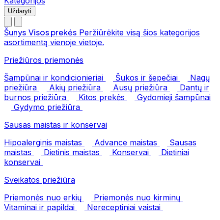
Kategorijos
Uždaryti
Šunys
Visos prekės
Peržiūrėkite visą šios kategorijos
asortimentą vienoje vietoje.
Priežiūros priemonės
Šampūnai ir kondicionieriai
Šukos ir šepečiai
Nagų
priežiūra
Akių priežiūra
Ausų priežiūra
Dantų ir
burnos priežiūra
Kitos prekės
Gydomieji šampūnai
Gydymo priežiūra
Sausas maistas ir konservai
Hipoalerginis maistas
Advance maistas
Sausas
maistas
Dietinis maistas
Konservai
Dietiniai
konservai
Sveikatos priežiūra
Priemonės nuo erkių
Priemonės nuo kirminų
Vitaminai ir papildai
Nereceptiniai vaistai