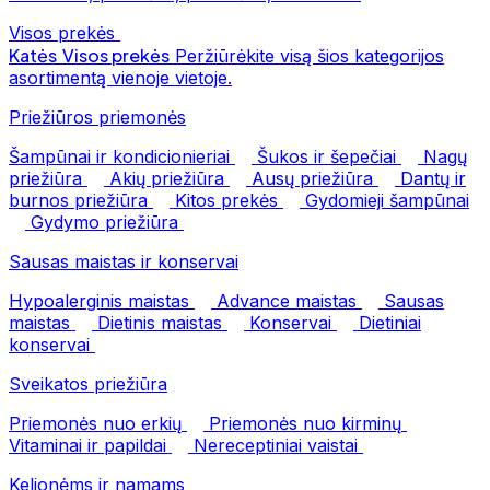
Visos prekės
Katės
Visos prekės
Peržiūrėkite visą šios kategorijos
asortimentą vienoje vietoje.
Priežiūros priemonės
Šampūnai ir kondicionieriai
Šukos ir šepečiai
Nagų
priežiūra
Akių priežiūra
Ausų priežiūra
Dantų ir
burnos priežiūra
Kitos prekės
Gydomieji šampūnai
Gydymo priežiūra
Sausas maistas ir konservai
Hypoalerginis maistas
Advance maistas
Sausas
maistas
Dietinis maistas
Konservai
Dietiniai
konservai
Sveikatos priežiūra
Priemonės nuo erkių
Priemonės nuo kirminų
Vitaminai ir papildai
Nereceptiniai vaistai
Kelionėms ir namams