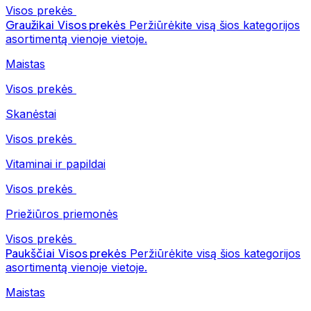
Visos prekės
Graužikai
Visos prekės
Peržiūrėkite visą šios kategorijos
asortimentą vienoje vietoje.
Maistas
Visos prekės
Skanėstai
Visos prekės
Vitaminai ir papildai
Visos prekės
Priežiūros priemonės
Visos prekės
Paukščiai
Visos prekės
Peržiūrėkite visą šios kategorijos
asortimentą vienoje vietoje.
Maistas