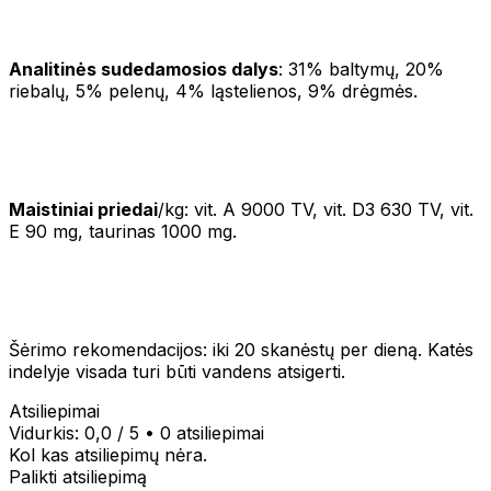
Analitinės sudedamosios dalys
: 31% baltymų, 20%
riebalų, 5% pelenų, 4% ląstelienos, 9% drėgmės.
Maistiniai priedai
/kg: vit. A 9000 TV, vit. D3 630 TV, vit.
E 90 mg, taurinas 1000 mg.
Šėrimo rekomendacijos: iki 20 skanėstų per dieną. Katės
indelyje visada turi būti vandens atsigerti.
Atsiliepimai
Vidurkis:
0,0
/ 5
•
0 atsiliepimai
Kol kas atsiliepimų nėra.
Palikti atsiliepimą