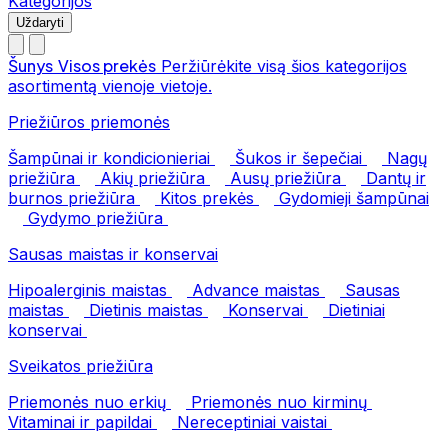
Kategorijos
Uždaryti
Šunys
Visos prekės
Peržiūrėkite visą šios kategorijos
asortimentą vienoje vietoje.
Priežiūros priemonės
Šampūnai ir kondicionieriai
Šukos ir šepečiai
Nagų
priežiūra
Akių priežiūra
Ausų priežiūra
Dantų ir
burnos priežiūra
Kitos prekės
Gydomieji šampūnai
Gydymo priežiūra
Sausas maistas ir konservai
Hipoalerginis maistas
Advance maistas
Sausas
maistas
Dietinis maistas
Konservai
Dietiniai
konservai
Sveikatos priežiūra
Priemonės nuo erkių
Priemonės nuo kirminų
Vitaminai ir papildai
Nereceptiniai vaistai