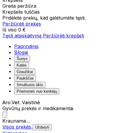
Krepšelis
Greita peržiūra
Krepšelis tuščias
Pridėkite prekių, kad galėtumėte tęsti.
Peržiūrėti prekes
Iš viso
0 €
Tęsti atsiskaitymą
Peržiūrėti krepšelį
Pagrindinis
Blogai
Šunys
Katės
Graužikai
Paukščiai
Smulkusis ūkis
Priemonės nuo kenkėjų
Aro Vet. Vaistinė
Gyvūnų prekės ir medikamentai
Kraunama…
Visos prekės
Uždaryti