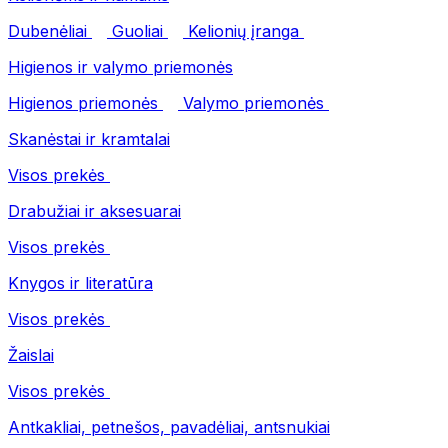
Dubenėliai
Guoliai
Kelionių įranga
Higienos ir valymo priemonės
Higienos priemonės
Valymo priemonės
Skanėstai ir kramtalai
Visos prekės
Drabužiai ir aksesuarai
Visos prekės
Knygos ir literatūra
Visos prekės
Žaislai
Visos prekės
Antkakliai, petnešos, pavadėliai, antsnukiai