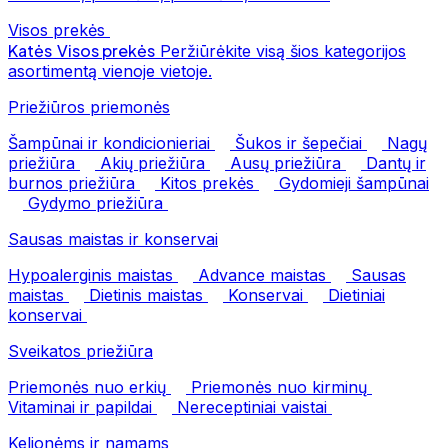
Visos prekės
Katės
Visos prekės
Peržiūrėkite visą šios kategorijos
asortimentą vienoje vietoje.
Priežiūros priemonės
Šampūnai ir kondicionieriai
Šukos ir šepečiai
Nagų
priežiūra
Akių priežiūra
Ausų priežiūra
Dantų ir
burnos priežiūra
Kitos prekės
Gydomieji šampūnai
Gydymo priežiūra
Sausas maistas ir konservai
Hypoalerginis maistas
Advance maistas
Sausas
maistas
Dietinis maistas
Konservai
Dietiniai
konservai
Sveikatos priežiūra
Priemonės nuo erkių
Priemonės nuo kirminų
Vitaminai ir papildai
Nereceptiniai vaistai
Kelionėms ir namams