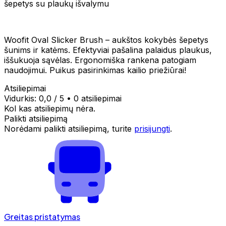
šepetys su plaukų išvalymu
Woofit Oval Slicker Brush – aukštos kokybės šepetys
šunims ir katėms. Efektyviai pašalina palaidus plaukus,
iššukuoja sąvėlas. Ergonomiška rankena patogiam
naudojimui. Puikus pasirinkimas kailio priežiūrai!
Atsiliepimai
Vidurkis:
0,0
/ 5
•
0 atsiliepimai
Kol kas atsiliepimų nėra.
Palikti atsiliepimą
Norėdami palikti atsiliepimą, turite
prisijungti
.
Greitas pristatymas