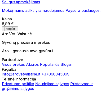
Saugus apmokėjimas
Mokėjimams atlikti yra naudojamos Paysera paslaugos.
Kaina
6,99 €
Į krepšelį
Aro Vet. Vaistinė
Gyvūnų priežiūra ir prekės
Aro - geriausia tavo gyvūnui
Parduotuvė
Visos prekės
Akcijos
Populiarūs
Blogai
Pagalba
info@arovetvaistine.lt
+37068345099
Teisinė informacija
Privatumo politika
Naudojimo sąlygos
Pristatymo ir
grąžinimo sąlygos