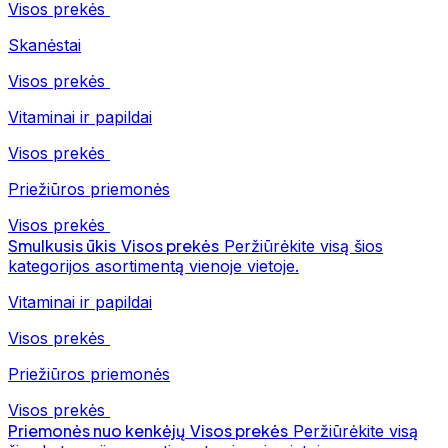
Visos prekės
Skanėstai
Visos prekės
Vitaminai ir papildai
Visos prekės
Priežiūros priemonės
Visos prekės
Smulkusis ūkis
Visos prekės
Peržiūrėkite visą šios
kategorijos asortimentą vienoje vietoje.
Vitaminai ir papildai
Visos prekės
Priežiūros priemonės
Visos prekės
Priemonės nuo kenkėjų
Visos prekės
Peržiūrėkite visą