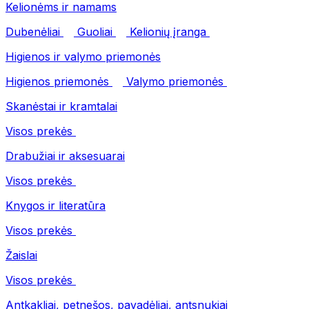
Kelionėms ir namams
Dubenėliai
Guoliai
Kelionių įranga
Higienos ir valymo priemonės
Higienos priemonės
Valymo priemonės
Skanėstai ir kramtalai
Visos prekės
Drabužiai ir aksesuarai
Visos prekės
Knygos ir literatūra
Visos prekės
Žaislai
Visos prekės
Antkakliai, petnešos, pavadėliai, antsnukiai