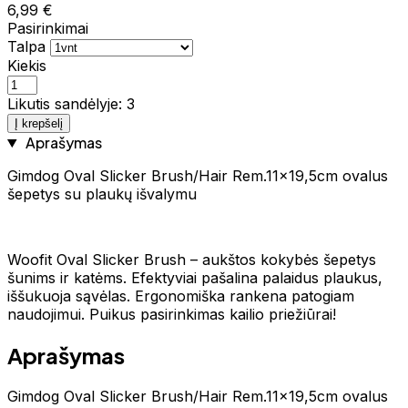
6,99 €
Pasirinkimai
Talpa
Kiekis
Likutis sandėlyje: 3
Į krepšelį
Aprašymas
Gimdog Oval Slicker Brush/Hair Rem.11x19,5cm ovalus
šepetys su plaukų išvalymu
Woofit Oval Slicker Brush – aukštos kokybės šepetys
šunims ir katėms. Efektyviai pašalina palaidus plaukus,
iššukuoja sąvėlas. Ergonomiška rankena patogiam
naudojimui. Puikus pasirinkimas kailio priežiūrai!
Aprašymas
Gimdog Oval Slicker Brush/Hair Rem.11x19,5cm ovalus