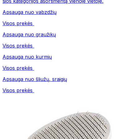
šios kategorijos asortimentą vienoje vietoje.
Apsauga nuo vabzdžių
Visos prekės
Apsauga nuo graužikų
Visos prekės
Apsauga nuo kurmių
Visos prekės
Apsauga nuo šliužų, sraigių
Visos prekės