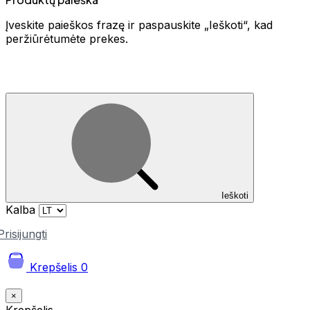
Įveskite paieškos frazę ir paspauskite „Ieškoti“, kad
peržiūrėtumėte prekes.
Ieškoti
Kalba
Prisijungti
Krepšelis
0
×