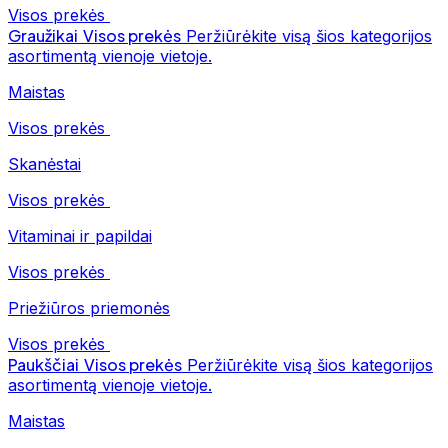
Visos prekės
Graužikai
Visos prekės
Peržiūrėkite visą šios kategorijos
asortimentą vienoje vietoje.
Maistas
Visos prekės
Skanėstai
Visos prekės
Vitaminai ir papildai
Visos prekės
Priežiūros priemonės
Visos prekės
Paukščiai
Visos prekės
Peržiūrėkite visą šios kategorijos
asortimentą vienoje vietoje.
Maistas