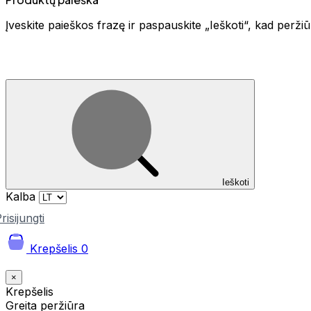
Įveskite paieškos frazę ir paspauskite „Ieškoti“, kad perž
Ieškoti
Kalba
risijungti
Krepšelis
0
×
Krepšelis
Greita peržiūra