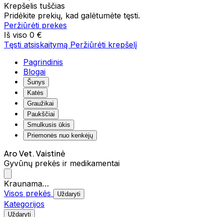
Krepšelis tuščias
Pridėkite prekių, kad galėtumėte tęsti.
Peržiūrėti prekes
Iš viso
0 €
Tęsti atsiskaitymą
Peržiūrėti krepšelį
Pagrindinis
Blogai
Šunys
Katės
Graužikai
Paukščiai
Smulkusis ūkis
Priemonės nuo kenkėjų
Aro Vet. Vaistinė
Gyvūnų prekės ir medikamentai
Kraunama…
Visos prekės
Uždaryti
Kategorijos
Uždaryti