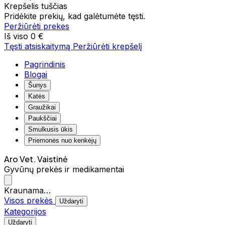
Krepšelis tuščias
Pridėkite prekių, kad galėtumėte tęsti.
Peržiūrėti prekes
Iš viso
0 €
Tęsti atsiskaitymą
Peržiūrėti krepšelį
Pagrindinis
Blogai
Šunys
Katės
Graužikai
Paukščiai
Smulkusis ūkis
Priemonės nuo kenkėjų
Aro Vet. Vaistinė
Gyvūnų prekės ir medikamentai
Kraunama…
Visos prekės
Uždaryti
Kategorijos
Uždaryti