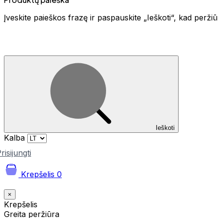
Įveskite paieškos frazę ir paspauskite „Ieškoti“, kad perž
Ieškoti
Kalba
risijungti
Krepšelis
0
×
Krepšelis
Greita peržiūra