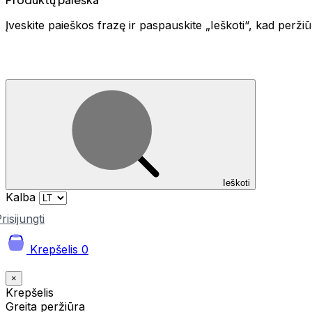
Įveskite paieškos frazę ir paspauskite „Ieškoti“, kad perž
Ieškoti
Kalba
risijungti
Krepšelis
0
×
Krepšelis
Greita peržiūra