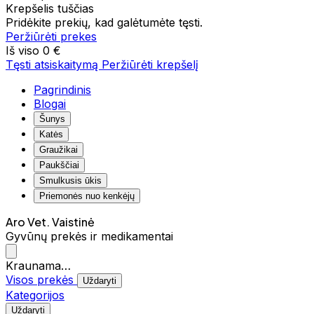
Krepšelis tuščias
Pridėkite prekių, kad galėtumėte tęsti.
Peržiūrėti prekes
Iš viso
0 €
Tęsti atsiskaitymą
Peržiūrėti krepšelį
Pagrindinis
Blogai
Šunys
Katės
Graužikai
Paukščiai
Smulkusis ūkis
Priemonės nuo kenkėjų
Aro Vet. Vaistinė
Gyvūnų prekės ir medikamentai
Kraunama…
Visos prekės
Uždaryti
Kategorijos
Uždaryti