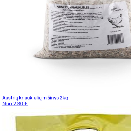
Austrių kriauklelių mišinys 2kg
Nuo 2.80 €