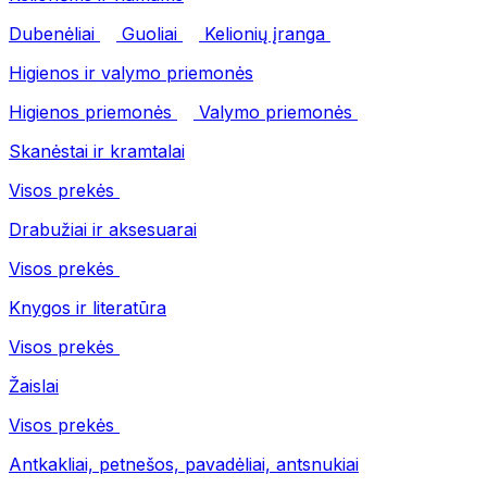
Dubenėliai
Guoliai
Kelionių įranga
Higienos ir valymo priemonės
Higienos priemonės
Valymo priemonės
Skanėstai ir kramtalai
Visos prekės
Drabužiai ir aksesuarai
Visos prekės
Knygos ir literatūra
Visos prekės
Žaislai
Visos prekės
Antkakliai, petnešos, pavadėliai, antsnukiai