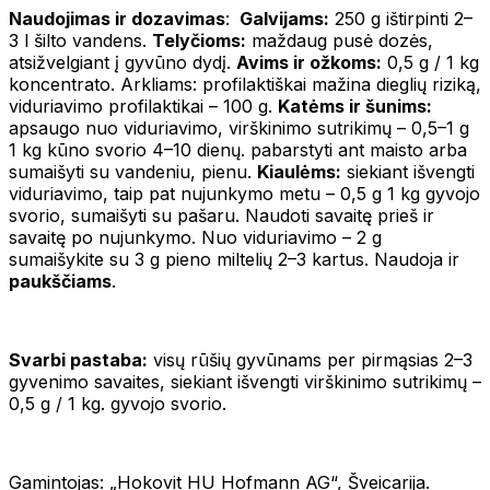
Naudojimas ir dozavimas
:
Galvijams:
250 g ištirpinti 2–
3 l šilto vandens.
Telyčioms:
maždaug pusė dozės,
atsižvelgiant į gyvūno dydį.
Avims ir ožkoms:
0,5 g / 1 kg
koncentrato. Arkliams: profilaktiškai mažina dieglių riziką,
viduriavimo profilaktikai – 100 g.
Katėms ir šunims:
apsaugo nuo viduriavimo, virškinimo sutrikimų – 0,5–1 g
1 kg kūno svorio 4–10 dienų. pabarstyti ant maisto arba
sumaišyti su vandeniu, pienu.
Kiaulėms:
siekiant išvengti
viduriavimo, taip pat nujunkymo metu – 0,5 g 1 kg gyvojo
svorio, sumaišyti su pašaru. Naudoti savaitę prieš ir
savaitę po nujunkymo. Nuo viduriavimo – 2 g
sumaišykite su 3 g pieno miltelių 2–3 kartus. Naudoja ir
paukščiams
.
Svarbi pastaba:
visų rūšių gyvūnams per pirmąsias 2–3
gyvenimo savaites, siekiant išvengti virškinimo sutrikimų –
0,5 g / 1 kg. gyvojo svorio.
Gamintojas: „Hokovit HU Hofmann AG“, Šveicarija.