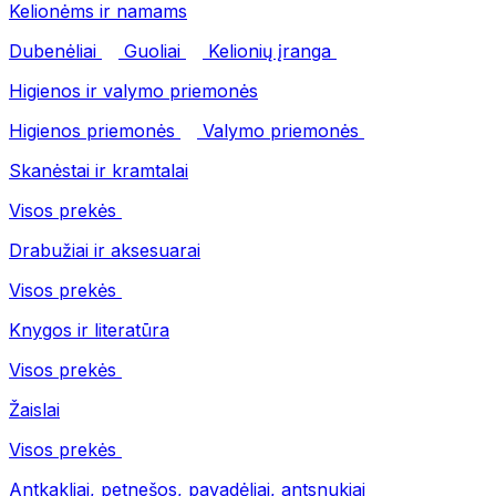
Kelionėms ir namams
Dubenėliai
Guoliai
Kelionių įranga
Higienos ir valymo priemonės
Higienos priemonės
Valymo priemonės
Skanėstai ir kramtalai
Visos prekės
Drabužiai ir aksesuarai
Visos prekės
Knygos ir literatūra
Visos prekės
Žaislai
Visos prekės
Antkakliai, petnešos, pavadėliai, antsnukiai