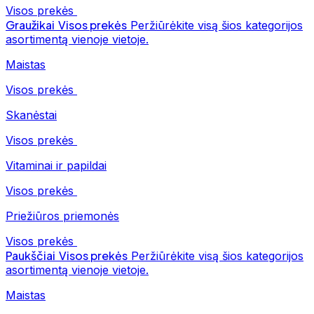
Visos prekės
Graužikai
Visos prekės
Peržiūrėkite visą šios kategorijos
asortimentą vienoje vietoje.
Maistas
Visos prekės
Skanėstai
Visos prekės
Vitaminai ir papildai
Visos prekės
Priežiūros priemonės
Visos prekės
Paukščiai
Visos prekės
Peržiūrėkite visą šios kategorijos
asortimentą vienoje vietoje.
Maistas