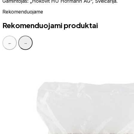
Gamintojas: „Hokovit HU Hofmann AG“, Šveicarija.
Rekomenduojame
Rekomenduojami produktai
←
→