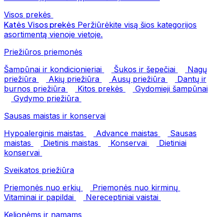
Visos prekės
Katės
Visos prekės
Peržiūrėkite visą šios kategorijos
asortimentą vienoje vietoje.
Priežiūros priemonės
Šampūnai ir kondicionieriai
Šukos ir šepečiai
Nagų
priežiūra
Akių priežiūra
Ausų priežiūra
Dantų ir
burnos priežiūra
Kitos prekės
Gydomieji šampūnai
Gydymo priežiūra
Sausas maistas ir konservai
Hypoalerginis maistas
Advance maistas
Sausas
maistas
Dietinis maistas
Konservai
Dietiniai
konservai
Sveikatos priežiūra
Priemonės nuo erkių
Priemonės nuo kirminų
Vitaminai ir papildai
Nereceptiniai vaistai
Kelionėms ir namams