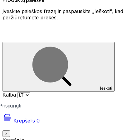
Įveskite paieškos frazę ir paspauskite „Ieškoti“, kad
peržiūrėtumėte prekes.
Ieškoti
Kalba
Prisijungti
Krepšelis
0
×