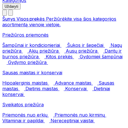
Kategorijos
Uždaryti
Šunys
Visos prekės
Peržiūrėkite visą šios kategorijos
asortimentą vienoje vietoje.
Priežiūros priemonės
Šampūnai ir kondicionieriai
Šukos ir šepečiai
Nagų
priežiūra
Akių priežiūra
Ausų priežiūra
Dantų ir
burnos priežiūra
Kitos prekės
Gydomieji šampūnai
Gydymo priežiūra
Sausas maistas ir konservai
Hipoalerginis maistas
Advance maistas
Sausas
maistas
Dietinis maistas
Konservai
Dietiniai
konservai
Sveikatos priežiūra
Priemonės nuo erkių
Priemonės nuo kirminų
Vitaminai ir papildai
Nereceptiniai vaistai