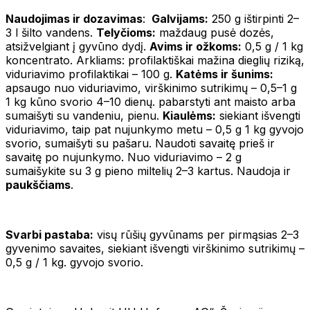
Naudojimas ir dozavimas
:
Galvijams:
250 g ištirpinti 2–
3 l šilto vandens.
Telyčioms:
maždaug pusė dozės,
atsižvelgiant į gyvūno dydį.
Avims ir ožkoms:
0,5 g / 1 kg
koncentrato. Arkliams: profilaktiškai mažina dieglių riziką,
viduriavimo profilaktikai – 100 g.
Katėms ir šunims:
apsaugo nuo viduriavimo, virškinimo sutrikimų – 0,5–1 g
1 kg kūno svorio 4–10 dienų. pabarstyti ant maisto arba
sumaišyti su vandeniu, pienu.
Kiaulėms:
siekiant išvengti
viduriavimo, taip pat nujunkymo metu – 0,5 g 1 kg gyvojo
svorio, sumaišyti su pašaru. Naudoti savaitę prieš ir
savaitę po nujunkymo. Nuo viduriavimo – 2 g
sumaišykite su 3 g pieno miltelių 2–3 kartus. Naudoja ir
paukščiams
.
Svarbi pastaba:
visų rūšių gyvūnams per pirmąsias 2–3
gyvenimo savaites, siekiant išvengti virškinimo sutrikimų –
0,5 g / 1 kg. gyvojo svorio.