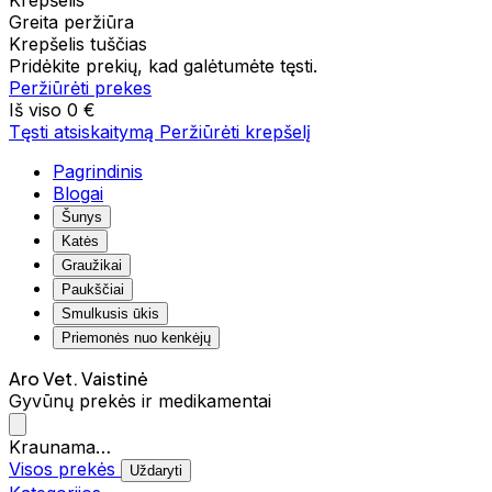
Krepšelis
Greita peržiūra
Krepšelis tuščias
Pridėkite prekių, kad galėtumėte tęsti.
Peržiūrėti prekes
Iš viso
0 €
Tęsti atsiskaitymą
Peržiūrėti krepšelį
Pagrindinis
Blogai
Šunys
Katės
Graužikai
Paukščiai
Smulkusis ūkis
Priemonės nuo kenkėjų
Aro Vet. Vaistinė
Gyvūnų prekės ir medikamentai
Kraunama…
Visos prekės
Uždaryti