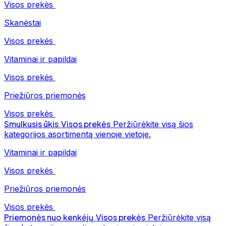
Visos prekės
Skanėstai
Visos prekės
Vitaminai ir papildai
Visos prekės
Priežiūros priemonės
Visos prekės
Smulkusis ūkis
Visos prekės
Peržiūrėkite visą šios
kategorijos asortimentą vienoje vietoje.
Vitaminai ir papildai
Visos prekės
Priežiūros priemonės
Visos prekės
Priemonės nuo kenkėjų
Visos prekės
Peržiūrėkite visą