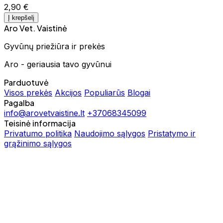
2,90 €
Į krepšelį
Aro Vet. Vaistinė
Gyvūnų priežiūra ir prekės
Aro - geriausia tavo gyvūnui
Parduotuvė
Visos prekės
Akcijos
Populiarūs
Blogai
Pagalba
info@arovetvaistine.lt
+37068345099
Teisinė informacija
Privatumo politika
Naudojimo sąlygos
Pristatymo ir
grąžinimo sąlygos