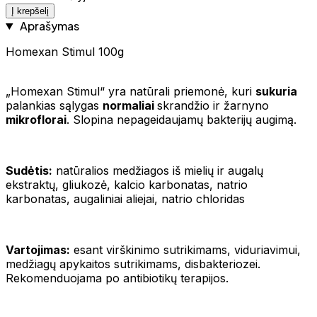
Į krepšelį
Aprašymas
Homexan Stimul 100g
„Homexan Stimul“ yra natūrali priemonė, kuri
sukuria
palankias sąlygas
normaliai
skrandžio ir žarnyno
mikroflorai
. Slopina nepageidaujamų bakterijų augimą.
Sudėtis:
natūralios medžiagos iš mielių ir augalų
ekstraktų, gliukozė, kalcio karbonatas, natrio
karbonatas, augaliniai aliejai, natrio chloridas
Vartojimas:
esant virškinimo sutrikimams, viduriavimui,
medžiagų apykaitos sutrikimams, disbakteriozei.
Rekomenduojama po antibiotikų terapijos.