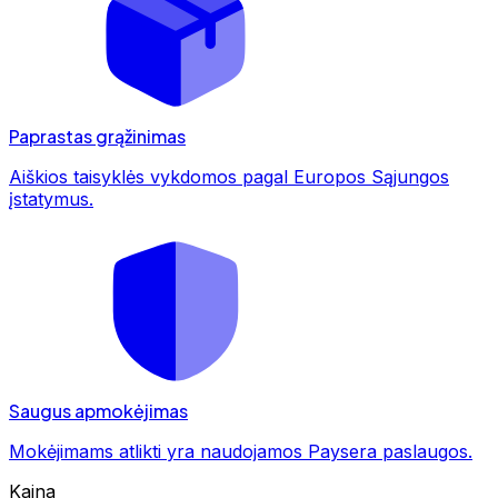
Paprastas grąžinimas
Aiškios taisyklės vykdomos pagal Europos Sąjungos
įstatymus.
Saugus apmokėjimas
Mokėjimams atlikti yra naudojamos Paysera paslaugos.
Kaina