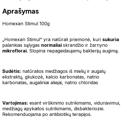
Aprašymas
Homexan Stimul 100g
„Homexan Stimul“ yra natūrali priemonė, kuri
sukuria
palankias sąlygas
normaliai
skrandžio ir žarnyno
mikroflorai
. Slopina nepageidaujamų bakterijų augimą.
Sudėtis:
natūralios medžiagos iš mielių ir augalų
ekstraktų, gliukozė, kalcio karbonatas, natrio
karbonatas, augaliniai aliejai, natrio chloridas
Vartojimas:
esant virškinimo sutrikimams, viduriavimui,
medžiagų apykaitos sutrikimams, disbakteriozei.
Rekomenduojama po antibiotikų terapijos.