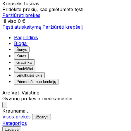
Krepšelis tuščias
Pridėkite prekių, kad galėtumėte tęsti.
Peržiūrėti prekes
Iš viso
0 €
Tęsti atsiskaitymą
Peržiūrėti krepšelį
Pagrindinis
Blogai
Šunys
Katės
Graužikai
Paukščiai
Smulkusis ūkis
Priemonės nuo kenkėjų
Aro Vet. Vaistinė
Gyvūnų prekės ir medikamentai
Kraunama…
Visos prekės
Uždaryti
Kategorijos
Uždaryti