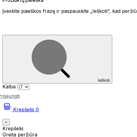
Įveskite paieškos frazę ir paspauskite „Ieškoti“, kad perž
Ieškoti
Kalba
risijungti
Krepšelis
0
×
Krepšelis
Greita peržiūra