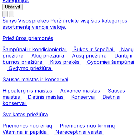
Kategorijos
Uždaryti
Šunys
Visos prekės
Peržiūrėkite visą šios kategorijos
asortimentą vienoje vietoje.
Priežiūros priemonės
Šampūnai ir kondicionieriai
Šukos ir šepečiai
Nagų
priežiūra
Akių priežiūra
Ausų priežiūra
Dantų ir
burnos priežiūra
Kitos prekės
Gydomieji šampūnai
Gydymo priežiūra
Sausas maistas ir konservai
Hipoalerginis maistas
Advance maistas
Sausas
maistas
Dietinis maistas
Konservai
Dietiniai
konservai
Sveikatos priežiūra
Priemonės nuo erkių
Priemonės nuo kirminų
Vitaminai ir papildai
Nereceptiniai vaistai