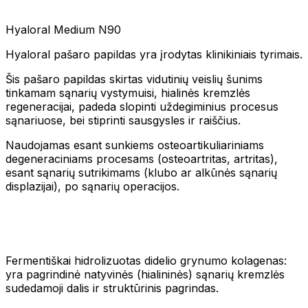
Hyaloral Medium N90
Hyaloral pašaro papildas yra įrodytas klinikiniais tyrimais.
Šis pašaro papildas skirtas vidutinių veislių šunims
tinkamam sąnarių vystymuisi, hialinės kremzlės
regeneracijai, padeda slopinti uždegiminius procesus
sąnariuose, bei stiprinti sausgysles ir raiščius.
Naudojamas esant sunkiems osteoartikuliariniams
degeneraciniams procesams (osteoartritas, artritas),
esant sąnarių sutrikimams (klubo ar alkūnės sąnarių
displazijai), po sąnarių operacijos.
Fermentiškai hidrolizuotas didelio grynumo kolagenas:
yra pagrindinė natyvinės (hialininės) sąnarių kremzlės
sudedamoji dalis ir struktūrinis pagrindas.