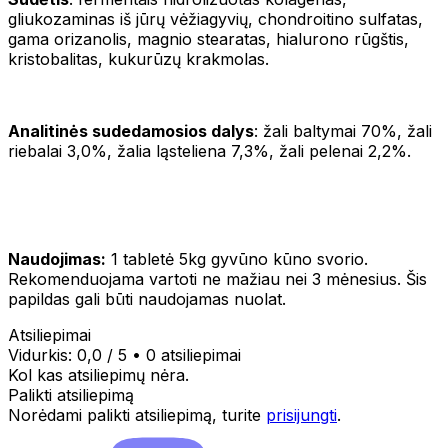
gliukozaminas iš jūrų vėžiagyvių, chondroitino sulfatas,
gama orizanolis, magnio stearatas, hialurono rūgštis,
kristobalitas, kukurūzų krakmolas.
Analitinės sudedamosios dalys
: žali baltymai 70%, žali
riebalai 3,0%, žalia ląsteliena 7,3%, žali pelenai 2,2%.
Naudojimas:
1 tabletė 5kg gyvūno kūno svorio.
Rekomenduojama vartoti ne mažiau nei 3 mėnesius. Šis
papildas gali būti naudojamas nuolat.
Atsiliepimai
Vidurkis:
0,0
/ 5
•
0 atsiliepimai
Kol kas atsiliepimų nėra.
Palikti atsiliepimą
Norėdami palikti atsiliepimą, turite
prisijungti
.