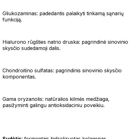
Gliukozaminas: padedantis palaikyti tinkamą sąnarių
funkciją.
Hialurono rūgšties natrio druska: pagrindinė sinovinio
skysčio sudedamoji dalis.
Chondroitino sulfatas: pagrindinis sinovinio skysčio
komponentas.
Gama oryzanolis: natūralios kilmės medžiaga,
pasižyminti galingu antioksidaciniu poveikiu.
Sudėtis
: fermentais hidrolizuotas kolagenas,