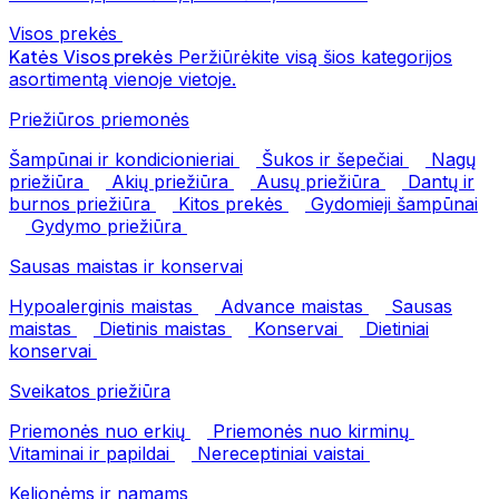
Visos prekės
Katės
Visos prekės
Peržiūrėkite visą šios kategorijos
asortimentą vienoje vietoje.
Priežiūros priemonės
Šampūnai ir kondicionieriai
Šukos ir šepečiai
Nagų
priežiūra
Akių priežiūra
Ausų priežiūra
Dantų ir
burnos priežiūra
Kitos prekės
Gydomieji šampūnai
Gydymo priežiūra
Sausas maistas ir konservai
Hypoalerginis maistas
Advance maistas
Sausas
maistas
Dietinis maistas
Konservai
Dietiniai
konservai
Sveikatos priežiūra
Priemonės nuo erkių
Priemonės nuo kirminų
Vitaminai ir papildai
Nereceptiniai vaistai
Kelionėms ir namams