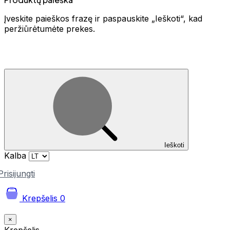
Įveskite paieškos frazę ir paspauskite „Ieškoti“, kad
peržiūrėtumėte prekes.
Ieškoti
Kalba
Prisijungti
Krepšelis
0
×