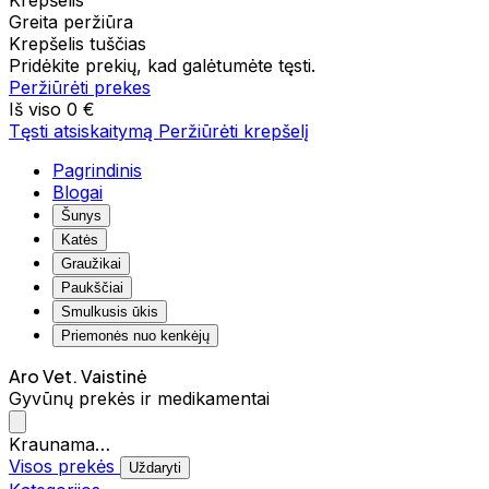
Krepšelis
Greita peržiūra
Krepšelis tuščias
Pridėkite prekių, kad galėtumėte tęsti.
Peržiūrėti prekes
Iš viso
0 €
Tęsti atsiskaitymą
Peržiūrėti krepšelį
Pagrindinis
Blogai
Šunys
Katės
Graužikai
Paukščiai
Smulkusis ūkis
Priemonės nuo kenkėjų
Aro Vet. Vaistinė
Gyvūnų prekės ir medikamentai
Kraunama…
Visos prekės
Uždaryti