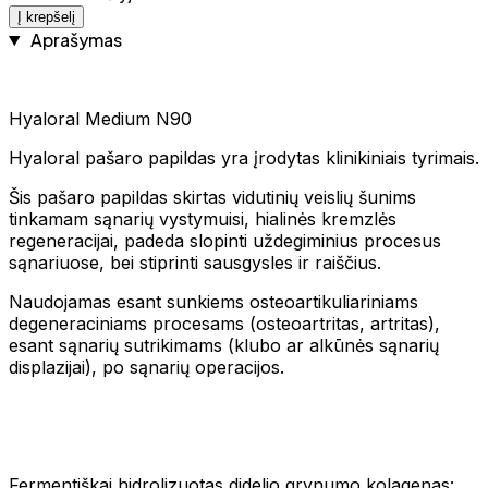
Į krepšelį
Aprašymas
Hyaloral Medium N90
Hyaloral pašaro papildas yra įrodytas klinikiniais tyrimais.
Šis pašaro papildas skirtas vidutinių veislių šunims
tinkamam sąnarių vystymuisi, hialinės kremzlės
regeneracijai, padeda slopinti uždegiminius procesus
sąnariuose, bei stiprinti sausgysles ir raiščius.
Naudojamas esant sunkiems osteoartikuliariniams
degeneraciniams procesams (osteoartritas, artritas),
esant sąnarių sutrikimams (klubo ar alkūnės sąnarių
displazijai), po sąnarių operacijos.
Fermentiškai hidrolizuotas didelio grynumo kolagenas: