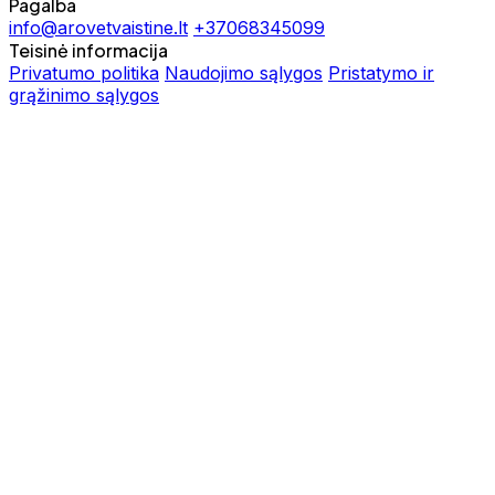
Pagalba
info@arovetvaistine.lt
+37068345099
Teisinė informacija
Privatumo politika
Naudojimo sąlygos
Pristatymo ir
grąžinimo sąlygos