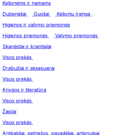
Kelionėms ir namams
Dubenėliai
Guoliai
Kelionių įranga
Higienos ir valymo priemonės
Higienos priemonės
Valymo priemonės
Skanėstai ir kramtalai
Visos prekės
Drabužiai ir aksesuarai
Visos prekės
Knygos ir literatūra
Visos prekės
Žaislai
Visos prekės
Antkakliai, petnešos, pavadėliai, antsnukiai