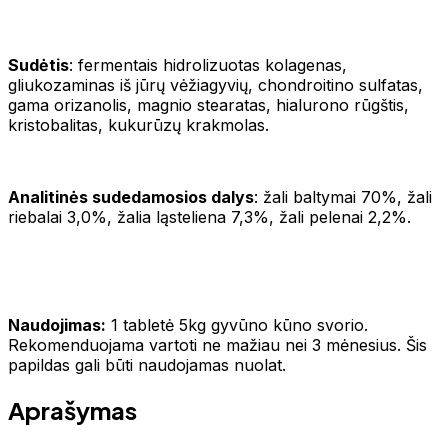
Sudėtis
: fermentais hidrolizuotas kolagenas,
gliukozaminas iš jūrų vėžiagyvių, chondroitino sulfatas,
gama orizanolis, magnio stearatas, hialurono rūgštis,
kristobalitas, kukurūzų krakmolas.
Analitinės sudedamosios dalys
: žali baltymai 70%, žali
riebalai 3,0%, žalia ląsteliena 7,3%, žali pelenai 2,2%.
Naudojimas:
1 tabletė 5kg gyvūno kūno svorio.
Rekomenduojama vartoti ne mažiau nei 3 mėnesius. Šis
papildas gali būti naudojamas nuolat.
Aprašymas