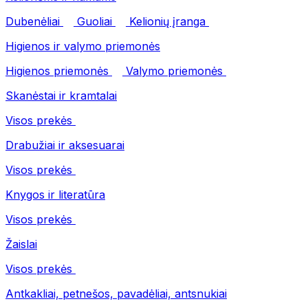
Dubenėliai
Guoliai
Kelionių įranga
Higienos ir valymo priemonės
Higienos priemonės
Valymo priemonės
Skanėstai ir kramtalai
Visos prekės
Drabužiai ir aksesuarai
Visos prekės
Knygos ir literatūra
Visos prekės
Žaislai
Visos prekės
Antkakliai, petnešos, pavadėliai, antsnukiai