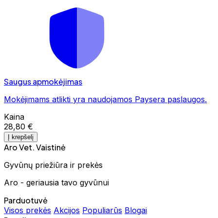
Saugus apmokėjimas
Mokėjimams atlikti yra naudojamos Paysera paslaugos.
Kaina
28,80 €
Į krepšelį
Aro Vet. Vaistinė
Gyvūnų priežiūra ir prekės
Aro - geriausia tavo gyvūnui
Parduotuvė
Visos prekės
Akcijos
Populiarūs
Blogai