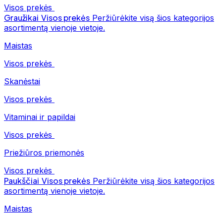
Visos prekės
Graužikai
Visos prekės
Peržiūrėkite visą šios kategorijos
asortimentą vienoje vietoje.
Maistas
Visos prekės
Skanėstai
Visos prekės
Vitaminai ir papildai
Visos prekės
Priežiūros priemonės
Visos prekės
Paukščiai
Visos prekės
Peržiūrėkite visą šios kategorijos
asortimentą vienoje vietoje.
Maistas