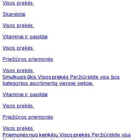
Visos prekės
Skanėstai
Visos prekės
Vitaminai ir papildai
Visos prekės
Priežiūros priemonės
Visos prekės
Smulkusis ūkis
Visos prekės
Peržiūrėkite visą šios
kategorijos asortimentą vienoje vietoje.
Vitaminai ir papildai
Visos prekės
Priežiūros priemonės
Visos prekės
Priemonės nuo kenkėjų
Visos prekės
Peržiūrėkite visą