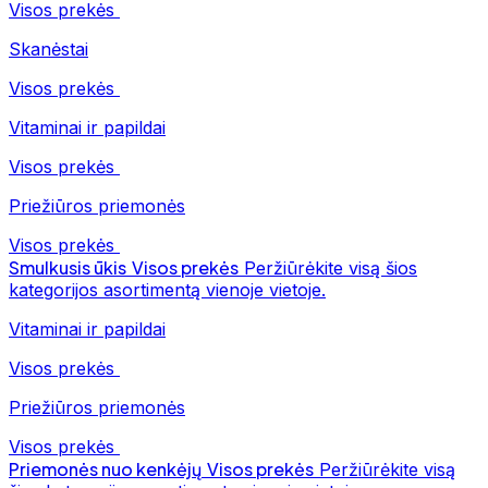
Visos prekės
Skanėstai
Visos prekės
Vitaminai ir papildai
Visos prekės
Priežiūros priemonės
Visos prekės
Smulkusis ūkis
Visos prekės
Peržiūrėkite visą šios
kategorijos asortimentą vienoje vietoje.
Vitaminai ir papildai
Visos prekės
Priežiūros priemonės
Visos prekės
Priemonės nuo kenkėjų
Visos prekės
Peržiūrėkite visą