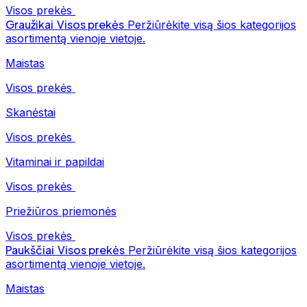
Visos prekės
Graužikai
Visos prekės
Peržiūrėkite visą šios kategorijos
asortimentą vienoje vietoje.
Maistas
Visos prekės
Skanėstai
Visos prekės
Vitaminai ir papildai
Visos prekės
Priežiūros priemonės
Visos prekės
Paukščiai
Visos prekės
Peržiūrėkite visą šios kategorijos
asortimentą vienoje vietoje.
Maistas