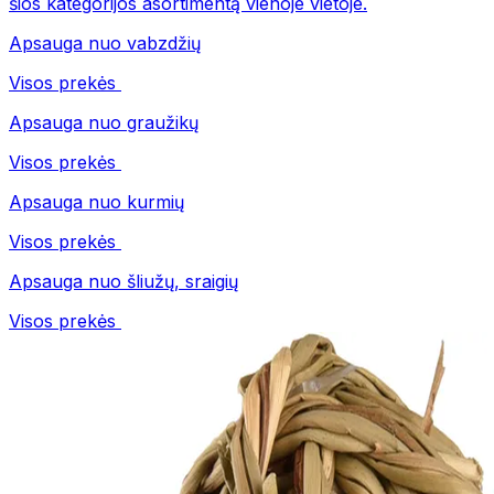
šios kategorijos asortimentą vienoje vietoje.
Apsauga nuo vabzdžių
Visos prekės
Apsauga nuo graužikų
Visos prekės
Apsauga nuo kurmių
Visos prekės
Apsauga nuo šliužų, sraigių
Visos prekės