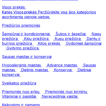
Visos prekės
Katės
Visos prekės
Peržiūrėkite visą šios kategorijos
asortimentą vienoje vietoje.
Priežiūros priemonės
Šampūnai ir kondicionieriai
Šukos ir šepečiai
Nagų
priežiūra
Akių priežiūra
Ausų priežiūra
Dantų ir
burnos priežiūra
Kitos prekės
Gydomieji šampūnai
Gydymo priežiūra
Sausas maistas ir konservai
Hypoalerginis maistas
Advance maistas
Sausas
maistas
Dietinis maistas
Konservai
Dietiniai
konservai
Sveikatos priežiūra
Priemonės nuo erkių
Priemonės nuo kirminų
Vitaminai ir papildai
Nereceptiniai vaistai
Kelionėms ir namams