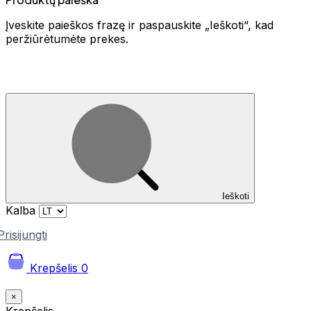
Įveskite paieškos frazę ir paspauskite „Ieškoti“, kad
peržiūrėtumėte prekes.
Ieškoti
Kalba
Prisijungti
Krepšelis
0
×