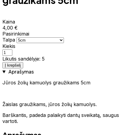
graužikams 5cm
Kaina
4,00 €
Pasirinkimai
Talpa
Kiekis
Likutis sandėlyje: 5
Į krepšelį
Aprašymas
Jūros žolių kamuolys graužikams 5cm
Žaislas graužikams, jūros žolių kamuolys.
Barškantis, padeda palaikyti dantų sveikatą, saugus
vartoti.
Aprašymas