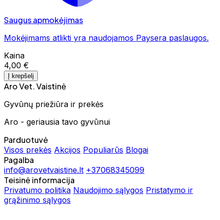
Saugus apmokėjimas
Mokėjimams atlikti yra naudojamos Paysera paslaugos.
Kaina
4,00 €
Į krepšelį
Aro Vet. Vaistinė
Gyvūnų priežiūra ir prekės
Aro - geriausia tavo gyvūnui
Parduotuvė
Visos prekės
Akcijos
Populiarūs
Blogai
Pagalba
info@arovetvaistine.lt
+37068345099
Teisinė informacija
Privatumo politika
Naudojimo sąlygos
Pristatymo ir
grąžinimo sąlygos