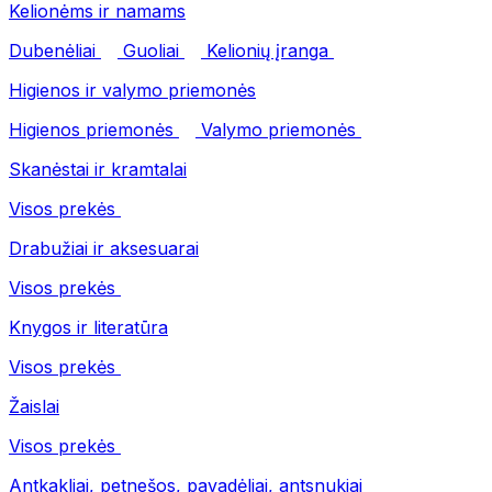
Kelionėms ir namams
Dubenėliai
Guoliai
Kelionių įranga
Higienos ir valymo priemonės
Higienos priemonės
Valymo priemonės
Skanėstai ir kramtalai
Visos prekės
Drabužiai ir aksesuarai
Visos prekės
Knygos ir literatūra
Visos prekės
Žaislai
Visos prekės
Antkakliai, petnešos, pavadėliai, antsnukiai