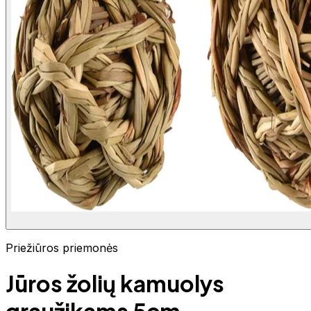
Priežiūros priemonės
Jūros žolių kamuolys