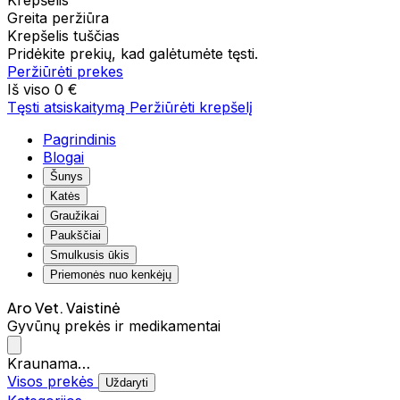
Krepšelis
Greita peržiūra
Krepšelis tuščias
Pridėkite prekių, kad galėtumėte tęsti.
Peržiūrėti prekes
Iš viso
0 €
Tęsti atsiskaitymą
Peržiūrėti krepšelį
Pagrindinis
Blogai
Šunys
Katės
Graužikai
Paukščiai
Smulkusis ūkis
Priemonės nuo kenkėjų
Aro Vet. Vaistinė
Gyvūnų prekės ir medikamentai
Kraunama…
Visos prekės
Uždaryti