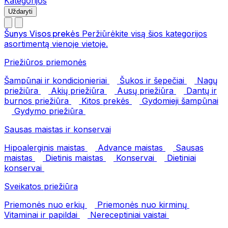
Kategorijos
Uždaryti
Šunys
Visos prekės
Peržiūrėkite visą šios kategorijos
asortimentą vienoje vietoje.
Priežiūros priemonės
Šampūnai ir kondicionieriai
Šukos ir šepečiai
Nagų
priežiūra
Akių priežiūra
Ausų priežiūra
Dantų ir
burnos priežiūra
Kitos prekės
Gydomieji šampūnai
Gydymo priežiūra
Sausas maistas ir konservai
Hipoalerginis maistas
Advance maistas
Sausas
maistas
Dietinis maistas
Konservai
Dietiniai
konservai
Sveikatos priežiūra
Priemonės nuo erkių
Priemonės nuo kirminų
Vitaminai ir papildai
Nereceptiniai vaistai