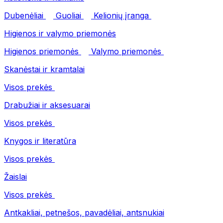
Dubenėliai
Guoliai
Kelionių įranga
Higienos ir valymo priemonės
Higienos priemonės
Valymo priemonės
Skanėstai ir kramtalai
Visos prekės
Drabužiai ir aksesuarai
Visos prekės
Knygos ir literatūra
Visos prekės
Žaislai
Visos prekės
Antkakliai, petnešos, pavadėliai, antsnukiai