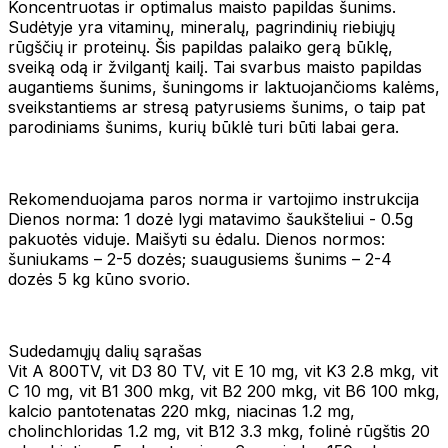
Koncentruotas ir optimalus maisto papildas šunims.
Sudėtyje yra vitaminų, mineralų, pagrindinių riebiųjų
rūgščių ir proteinų. Šis papildas palaiko gerą būklę,
sveiką odą ir žvilgantį kailį. Tai svarbus maisto papildas
augantiems šunims, šuningoms ir laktuojančioms kalėms,
sveikstantiems ar stresą patyrusiems šunims, o taip pat
parodiniams šunims, kurių būklė turi būti labai gera.
Rekomenduojama paros norma ir vartojimo instrukcija
Dienos norma: 1 dozė lygi matavimo šaukšteliui - 0.5g
pakuotės viduje. Maišyti su ėdalu. Dienos normos:
šuniukams – 2-5 dozės; suaugusiems šunims – 2-4
dozės 5 kg kūno svorio.
Sudedamųjų dalių sąrašas
Vit A 800TV, vit D3 80 TV, vit E 10 mg, vit K3 2.8 mkg, vit
C 10 mg, vit B1 300 mkg, vit B2 200 mkg, vit B6 100 mkg,
kalcio pantotenatas 220 mkg, niacinas 1.2 mg,
cholinchloridas 1.2 mg, vit B12 3.3 mkg, folinė rūgštis 20