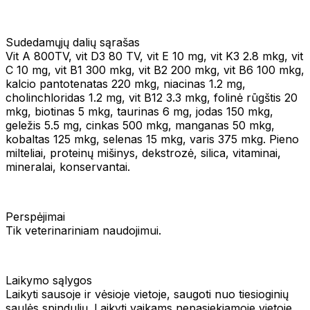
Sudedamųjų dalių sąrašas
Vit A 800TV, vit D3 80 TV, vit E 10 mg, vit K3 2.8 mkg, vit
C 10 mg, vit B1 300 mkg, vit B2 200 mkg, vit B6 100 mkg,
kalcio pantotenatas 220 mkg, niacinas 1.2 mg,
cholinchloridas 1.2 mg, vit B12 3.3 mkg, folinė rūgštis 20
mkg, biotinas 5 mkg, taurinas 6 mg, jodas 150 mkg,
geležis 5.5 mg, cinkas 500 mkg, manganas 50 mkg,
kobaltas 125 mkg, selenas 15 mkg, varis 375 mkg. Pieno
milteliai, proteinų mišinys, dekstrozė, silica, vitaminai,
mineralai, konservantai.
Perspėjimai
Tik veterinariniam naudojimui.
Laikymo sąlygos
Laikyti sausoje ir vėsioje vietoje, saugoti nuo tiesioginių
saulės spindulių. Laikyti vaikams nepasiekiamoje vietoje.