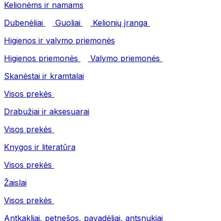
Kelionėms ir namams
Dubenėliai
Guoliai
Kelionių įranga
Higienos ir valymo priemonės
Higienos priemonės
Valymo priemonės
Skanėstai ir kramtalai
Visos prekės
Drabužiai ir aksesuarai
Visos prekės
Knygos ir literatūra
Visos prekės
Žaislai
Visos prekės
Antkakliai, petnešos, pavadėliai, antsnukiai