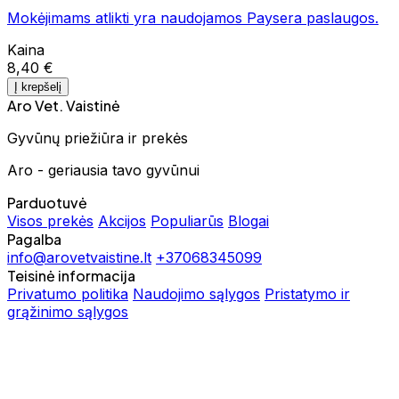
Mokėjimams atlikti yra naudojamos Paysera paslaugos.
Kaina
8,40 €
Į krepšelį
Aro Vet. Vaistinė
Gyvūnų priežiūra ir prekės
Aro - geriausia tavo gyvūnui
Parduotuvė
Visos prekės
Akcijos
Populiarūs
Blogai
Pagalba
info@arovetvaistine.lt
+37068345099
Teisinė informacija
Privatumo politika
Naudojimo sąlygos
Pristatymo ir
grąžinimo sąlygos