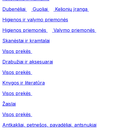
Dubenėliai
Guoliai
Kelionių įranga
Higienos ir valymo priemonės
Higienos priemonės
Valymo priemonės
Skanėstai ir kramtalai
Visos prekės
Drabužiai ir aksesuarai
Visos prekės
Knygos ir literatūra
Visos prekės
Žaislai
Visos prekės
Antkakliai, petnešos, pavadėliai, antsnukiai