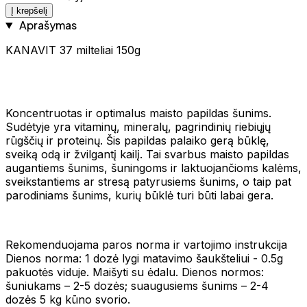
Į krepšelį
Aprašymas
KANAVIT 37 milteliai 150g
Koncentruotas ir optimalus maisto papildas šunims.
Sudėtyje yra vitaminų, mineralų, pagrindinių riebiųjų
rūgščių ir proteinų. Šis papildas palaiko gerą būklę,
sveiką odą ir žvilgantį kailį. Tai svarbus maisto papildas
augantiems šunims, šuningoms ir laktuojančioms kalėms,
sveikstantiems ar stresą patyrusiems šunims, o taip pat
parodiniams šunims, kurių būklė turi būti labai gera.
Rekomenduojama paros norma ir vartojimo instrukcija
Dienos norma: 1 dozė lygi matavimo šaukšteliui - 0.5g
pakuotės viduje. Maišyti su ėdalu. Dienos normos:
šuniukams – 2-5 dozės; suaugusiems šunims – 2-4
dozės 5 kg kūno svorio.