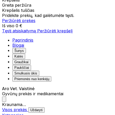
Krepšelis
Greita peržiūra
Krepšelis tuščias
Pridėkite prekių, kad galėtumėte tęsti.
Peržiūrėti prekes
Iš viso
0 €
Tęsti atsiskaitymą
Peržiūrėti krepšelį
Pagrindinis
Blogai
Šunys
Katės
Graužikai
Paukščiai
Smulkusis ūkis
Priemonės nuo kenkėjų
Aro Vet. Vaistinė
Gyvūnų prekės ir medikamentai
Kraunama…
Visos prekės
Uždaryti