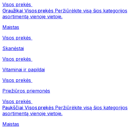
Visos prekės
Graužikai
Visos prekės
Peržiūrėkite visą šios kategorijos
asortimentą vienoje vietoje.
Maistas
Visos prekės
Skanėstai
Visos prekės
Vitaminai ir papildai
Visos prekės
Priežiūros priemonės
Visos prekės
Paukščiai
Visos prekės
Peržiūrėkite visą šios kategorijos
asortimentą vienoje vietoje.
Maistas