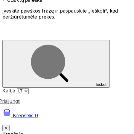
Įveskite paieškos frazę ir paspauskite „Ieškoti“, kad
peržiūrėtumėte prekes.
Ieškoti
Kalba
Prisijungti
Krepšelis
0
×