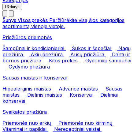
Kategorijos
Uždaryti
Šunys
Visos prekės
Peržiūrėkite visą šios kategorijos
asortimentą vienoje vietoje.
Priežiūros priemonės
Šampūnai ir kondicionieriai
Šukos ir šepečiai
Nagų
priežiūra
Akių priežiūra
Ausų priežiūra
Dantų ir
burnos priežiūra
Kitos prekės
Gydomieji šampūnai
Gydymo priežiūra
Sausas maistas ir konservai
Hipoalerginis maistas
Advance maistas
Sausas
maistas
Dietinis maistas
Konservai
Dietiniai
konservai
Sveikatos priežiūra
Priemonės nuo erkių
Priemonės nuo kirminų
Vitaminai ir papildai
Nereceptiniai vaistai