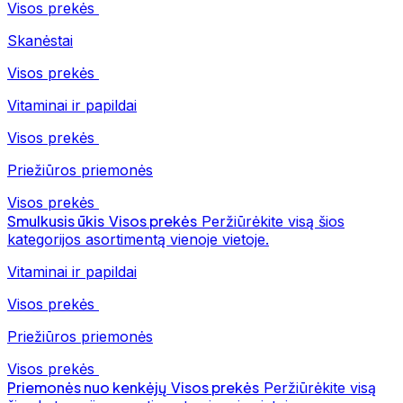
Visos prekės
Skanėstai
Visos prekės
Vitaminai ir papildai
Visos prekės
Priežiūros priemonės
Visos prekės
Smulkusis ūkis
Visos prekės
Peržiūrėkite visą šios
kategorijos asortimentą vienoje vietoje.
Vitaminai ir papildai
Visos prekės
Priežiūros priemonės
Visos prekės
Priemonės nuo kenkėjų
Visos prekės
Peržiūrėkite visą