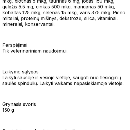
mkg, biotinas 5 mkg, taurinas 6 mg, jodas 150 mkg,
geležis 5.5 mg, cinkas 500 mkg, manganas 50 mkg,
kobaltas 125 mkg, selenas 15 mkg, varis 375 mkg. Pieno
milteliai, proteinų mišinys, dekstrozė, silica, vitaminai,
mineralai, konservantai.
Perspėjimai
Tik veterinariniam naudojimui.
Laikymo sąlygos
Laikyti sausoje ir vėsioje vietoje, saugoti nuo tiesioginių
saulės spindulių. Laikyti vaikams nepasiekiamoje vietoje.
Grynasis svoris
150 g