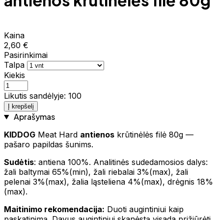
antienos krūtinėlės filė 80g
Kaina
2,60 €
Pasirinkimai
Talpa
Kiekis
Likutis sandėlyje: 100
Į krepšelį
Aprašymas
KIDDOG
Meat Hard
antienos
krūtinėlės filė 80g —
pašaro papildas šunims.
Sudėtis
: antiena 100%. Analitinės sudedamosios dalys:
žali baltymai 65%(min), žali riebalai 3%(max), žali
pelenai 3%(max), žalia ląsteliena 4%(max), drėgnis 18%
(max).
Maitinimo rekomendacija:
Duoti augintiniui kaip
paskatinimą. Davus augintiniui skanėstą visada prižiūrėti