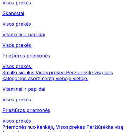
Visos prekės
Skanėstai
Visos prekės
Vitaminai ir papildai
Visos prekės
Priežiūros priemonės
Visos prekės
Smulkusis ūkis
Visos prekės
Peržiūrėkite visą šios
kategorijos asortimentą vienoje vietoje.
Vitaminai ir papildai
Visos prekės
Priežiūros priemonės
Visos prekės
Priemonės nuo kenkėjų
Visos prekės
Peržiūrėkite visą