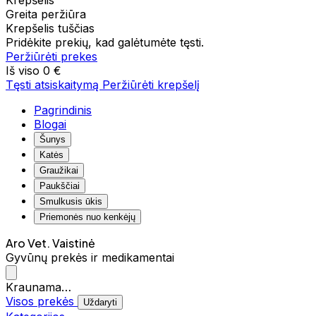
Krepšelis
Greita peržiūra
Krepšelis tuščias
Pridėkite prekių, kad galėtumėte tęsti.
Peržiūrėti prekes
Iš viso
0 €
Tęsti atsiskaitymą
Peržiūrėti krepšelį
Pagrindinis
Blogai
Šunys
Katės
Graužikai
Paukščiai
Smulkusis ūkis
Priemonės nuo kenkėjų
Aro Vet. Vaistinė
Gyvūnų prekės ir medikamentai
Kraunama…
Visos prekės
Uždaryti