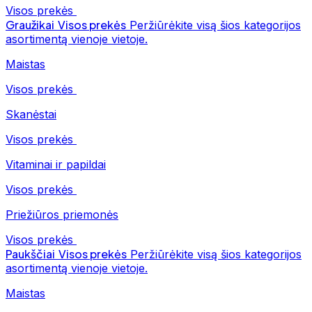
Visos prekės
Graužikai
Visos prekės
Peržiūrėkite visą šios kategorijos
asortimentą vienoje vietoje.
Maistas
Visos prekės
Skanėstai
Visos prekės
Vitaminai ir papildai
Visos prekės
Priežiūros priemonės
Visos prekės
Paukščiai
Visos prekės
Peržiūrėkite visą šios kategorijos
asortimentą vienoje vietoje.
Maistas