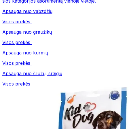
šios kategorijos asortimentą vienoje vietoje.
Apsauga nuo vabzdžių
Visos prekės
Apsauga nuo graužikų
Visos prekės
Apsauga nuo kurmių
Visos prekės
Apsauga nuo šliužų, sraigių
Visos prekės