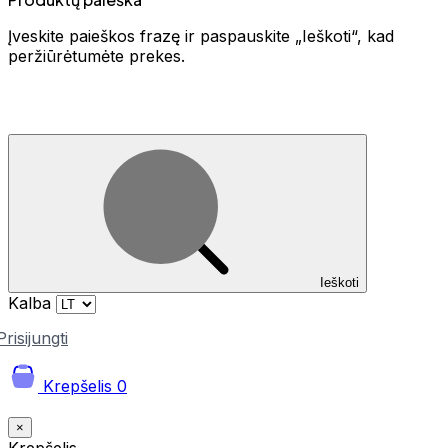
Įveskite paieškos frazę ir paspauskite „Ieškoti“, kad
peržiūrėtumėte prekes.
Ieškoti
Kalba
Prisijungti
Krepšelis
0
×