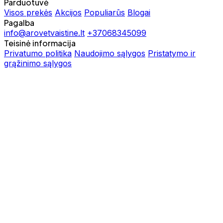
Parduotuvė
Visos prekės
Akcijos
Populiarūs
Blogai
Pagalba
info@arovetvaistine.lt
+37068345099
Teisinė informacija
Privatumo politika
Naudojimo sąlygos
Pristatymo ir
grąžinimo sąlygos