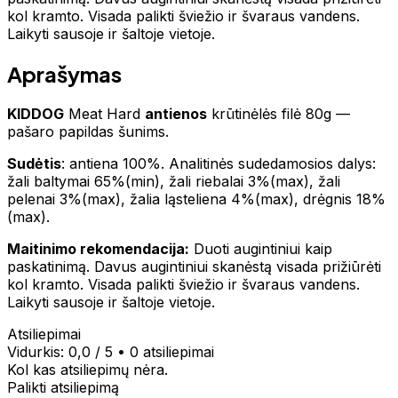
kol kramto. Visada palikti šviežio ir švaraus vandens.
Laikyti sausoje ir šaltoje vietoje.
Aprašymas
KIDDOG
Meat Hard
antienos
krūtinėlės filė 80g —
pašaro papildas šunims.
Sudėtis
: antiena 100%. Analitinės sudedamosios dalys:
žali baltymai 65%(min), žali riebalai 3%(max), žali
pelenai 3%(max), žalia ląsteliena 4%(max), drėgnis 18%
(max).
Maitinimo rekomendacija:
Duoti augintiniui kaip
paskatinimą. Davus augintiniui skanėstą visada prižiūrėti
kol kramto. Visada palikti šviežio ir švaraus vandens.
Laikyti sausoje ir šaltoje vietoje.
Atsiliepimai
Vidurkis:
0,0
/ 5
•
0 atsiliepimai
Kol kas atsiliepimų nėra.
Palikti atsiliepimą