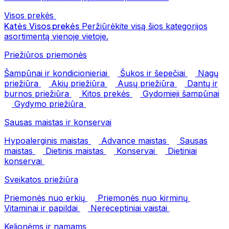
Visos prekės
Katės
Visos prekės
Peržiūrėkite visą šios kategorijos
asortimentą vienoje vietoje.
Priežiūros priemonės
Šampūnai ir kondicionieriai
Šukos ir šepečiai
Nagų
priežiūra
Akių priežiūra
Ausų priežiūra
Dantų ir
burnos priežiūra
Kitos prekės
Gydomieji šampūnai
Gydymo priežiūra
Sausas maistas ir konservai
Hypoalerginis maistas
Advance maistas
Sausas
maistas
Dietinis maistas
Konservai
Dietiniai
konservai
Sveikatos priežiūra
Priemonės nuo erkių
Priemonės nuo kirminų
Vitaminai ir papildai
Nereceptiniai vaistai
Kelionėms ir namams