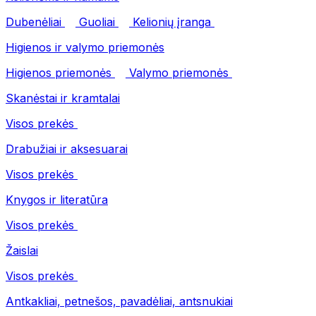
Dubenėliai
Guoliai
Kelionių įranga
Higienos ir valymo priemonės
Higienos priemonės
Valymo priemonės
Skanėstai ir kramtalai
Visos prekės
Drabužiai ir aksesuarai
Visos prekės
Knygos ir literatūra
Visos prekės
Žaislai
Visos prekės
Antkakliai, petnešos, pavadėliai, antsnukiai