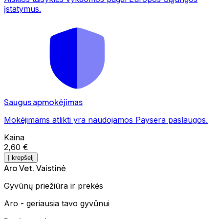
įstatymus.
Saugus apmokėjimas
Mokėjimams atlikti yra naudojamos Paysera paslaugos.
Kaina
2,60 €
Į krepšelį
Aro Vet. Vaistinė
Gyvūnų priežiūra ir prekės
Aro - geriausia tavo gyvūnui