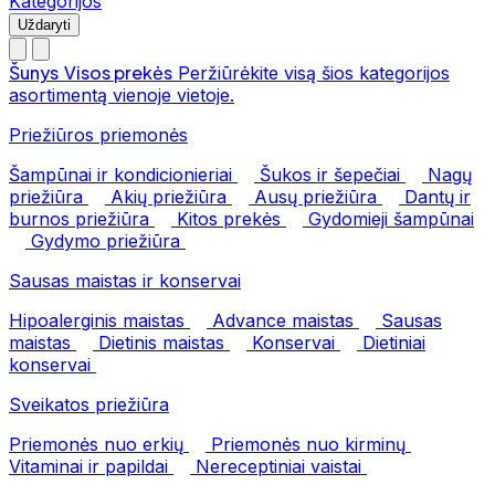
Kategorijos
Uždaryti
Šunys
Visos prekės
Peržiūrėkite visą šios kategorijos
asortimentą vienoje vietoje.
Priežiūros priemonės
Šampūnai ir kondicionieriai
Šukos ir šepečiai
Nagų
priežiūra
Akių priežiūra
Ausų priežiūra
Dantų ir
burnos priežiūra
Kitos prekės
Gydomieji šampūnai
Gydymo priežiūra
Sausas maistas ir konservai
Hipoalerginis maistas
Advance maistas
Sausas
maistas
Dietinis maistas
Konservai
Dietiniai
konservai
Sveikatos priežiūra
Priemonės nuo erkių
Priemonės nuo kirminų
Vitaminai ir papildai
Nereceptiniai vaistai