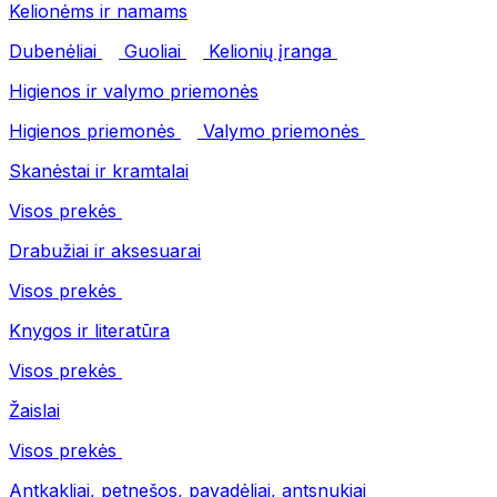
Kelionėms ir namams
Dubenėliai
Guoliai
Kelionių įranga
Higienos ir valymo priemonės
Higienos priemonės
Valymo priemonės
Skanėstai ir kramtalai
Visos prekės
Drabužiai ir aksesuarai
Visos prekės
Knygos ir literatūra
Visos prekės
Žaislai
Visos prekės
Antkakliai, petnešos, pavadėliai, antsnukiai