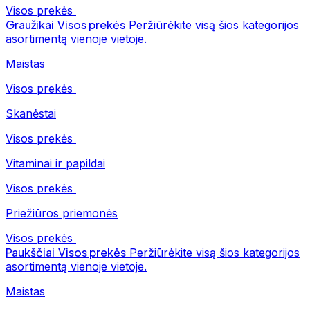
Visos prekės
Graužikai
Visos prekės
Peržiūrėkite visą šios kategorijos
asortimentą vienoje vietoje.
Maistas
Visos prekės
Skanėstai
Visos prekės
Vitaminai ir papildai
Visos prekės
Priežiūros priemonės
Visos prekės
Paukščiai
Visos prekės
Peržiūrėkite visą šios kategorijos
asortimentą vienoje vietoje.
Maistas