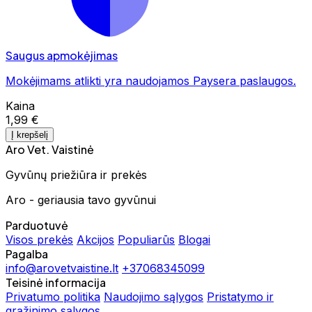
Saugus apmokėjimas
Mokėjimams atlikti yra naudojamos Paysera paslaugos.
Kaina
1,99 €
Į krepšelį
Aro Vet. Vaistinė
Gyvūnų priežiūra ir prekės
Aro - geriausia tavo gyvūnui
Parduotuvė
Visos prekės
Akcijos
Populiarūs
Blogai
Pagalba
info@arovetvaistine.lt
+37068345099
Teisinė informacija
Privatumo politika
Naudojimo sąlygos
Pristatymo ir
grąžinimo sąlygos