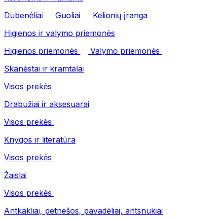
Dubenėliai
Guoliai
Kelionių įranga
Higienos ir valymo priemonės
Higienos priemonės
Valymo priemonės
Skanėstai ir kramtalai
Visos prekės
Drabužiai ir aksesuarai
Visos prekės
Knygos ir literatūra
Visos prekės
Žaislai
Visos prekės
Antkakliai, petnešos, pavadėliai, antsnukiai