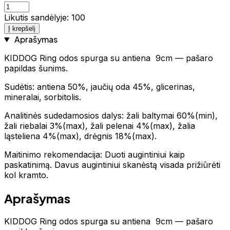
Likutis sandėlyje: 100
Į krepšelį
Aprašymas
KIDDOG Ring odos spurga su antiena 9cm — pašaro
papildas šunims.
Sudėtis: antiena 50%, jaučių oda 45%, glicerinas,
mineralai, sorbitolis.
Analitinės sudedamosios dalys: žali baltymai 60%(min),
žali riebalai 3%(max), žali pelenai 4%(max), žalia
ląsteliena 4%(max), drėgnis 18%(max).
Maitinimo rekomendacija: Duoti augintiniui kaip
paskatinimą. Davus augintiniui skanėstą visada prižiūrėti
kol kramto.
Aprašymas
KIDDOG Ring odos spurga su antiena 9cm — pašaro