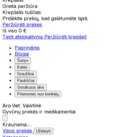
Krepšelis
Greita peržiūra
Krepšelis tuščias
Pridėkite prekių, kad galėtumėte tęsti.
Peržiūrėti prekes
Iš viso
0 €
Tęsti atsiskaitymą
Peržiūrėti krepšelį
Pagrindinis
Blogai
Šunys
Katės
Graužikai
Paukščiai
Smulkusis ūkis
Priemonės nuo kenkėjų
Aro Vet. Vaistinė
Gyvūnų prekės ir medikamentai
Kraunama…
Visos prekės
Uždaryti