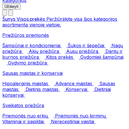
Kategorijos
Uždaryti
Šunys
Visos prekės
Peržiūrėkite visą šios kategorijos
asortimentą vienoje vietoje.
Priežiūros priemonės
Šampūnai ir kondicionieriai
Šukos ir šepečiai
Nagų
priežiūra
Akių priežiūra
Ausų priežiūra
Dantų ir
burnos priežiūra
Kitos prekės
Gydomieji šampūnai
Gydymo priežiūra
Sausas maistas ir konservai
Hipoalerginis maistas
Advance maistas
Sausas
maistas
Dietinis maistas
Konservai
Dietiniai
konservai
Sveikatos priežiūra
Priemonės nuo erkių
Priemonės nuo kirminų
Vitaminai ir papildai
Nereceptiniai vaistai