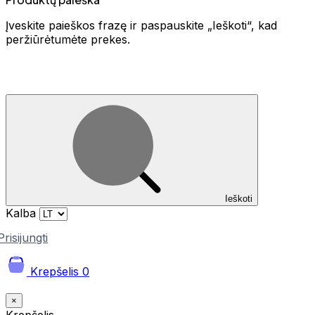
Įveskite paieškos frazę ir paspauskite „Ieškoti“, kad
peržiūrėtumėte prekes.
Ieškoti
Kalba
Prisijungti
Krepšelis
0
×