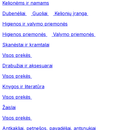
Kelionėms ir namams
Dubenėliai
Guoliai
Kelionių įranga
Higienos ir valymo priemonės
Higienos priemonės
Valymo priemonės
Skanėstai ir kramtalai
Visos prekės
Drabužiai ir aksesuarai
Visos prekės
Knygos ir literatūra
Visos prekės
Žaislai
Visos prekės
Antkakliai, petnešos, pavadėliai, antsnukiai