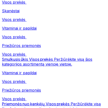
Visos prekės
Skanėstai
Visos prekės
Vitaminai ir papildai
Visos prekės
Priežiūros priemonės
Visos prekės
Smulkusis ūkis
Visos prekės
Peržiūrėkite visą šios
kategorijos asortimentą vienoje vietoje.
Vitaminai ir papildai
Visos prekės
Priežiūros priemonės
Visos prekės
Priemonės nuo kenkėjų
Visos prekės
Peržiūrėkite visą