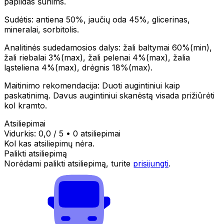
papildas šunims.
Sudėtis: antiena 50%, jaučių oda 45%, glicerinas,
mineralai, sorbitolis.
Analitinės sudedamosios dalys: žali baltymai 60%(min),
žali riebalai 3%(max), žali pelenai 4%(max), žalia
ląsteliena 4%(max), drėgnis 18%(max).
Maitinimo rekomendacija: Duoti augintiniui kaip
paskatinimą. Davus augintiniui skanėstą visada prižiūrėti
kol kramto.
Atsiliepimai
Vidurkis:
0,0
/ 5
•
0 atsiliepimai
Kol kas atsiliepimų nėra.
Palikti atsiliepimą
Norėdami palikti atsiliepimą, turite
prisijungti
.