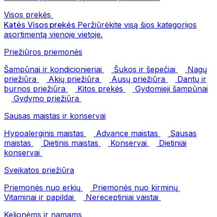
Visos prekės
Katės
Visos prekės
Peržiūrėkite visą šios kategorijos
asortimentą vienoje vietoje.
Priežiūros priemonės
Šampūnai ir kondicionieriai
Šukos ir šepečiai
Nagų
priežiūra
Akių priežiūra
Ausų priežiūra
Dantų ir
burnos priežiūra
Kitos prekės
Gydomieji šampūnai
Gydymo priežiūra
Sausas maistas ir konservai
Hypoalerginis maistas
Advance maistas
Sausas
maistas
Dietinis maistas
Konservai
Dietiniai
konservai
Sveikatos priežiūra
Priemonės nuo erkių
Priemonės nuo kirminų
Vitaminai ir papildai
Nereceptiniai vaistai
Kelionėms ir namams