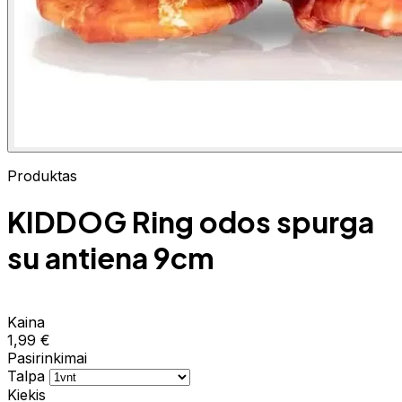
Produktas
KIDDOG Ring odos spurga
su antiena 9cm
Kaina
1,99 €
Pasirinkimai
Talpa
Kiekis