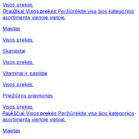
Visos prekės
Graužikai
Visos prekės
Peržiūrėkite visą šios kategorijos
asortimentą vienoje vietoje.
Maistas
Visos prekės
Skanėstai
Visos prekės
Vitaminai ir papildai
Visos prekės
Priežiūros priemonės
Visos prekės
Paukščiai
Visos prekės
Peržiūrėkite visą šios kategorijos
asortimentą vienoje vietoje.
Maistas