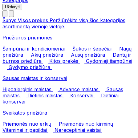
Kategorijos
Uždaryti
Šunys
Visos prekės
Peržiūrėkite visą šios kategorijos
asortimentą vienoje vietoje.
Priežiūros priemonės
Šampūnai ir kondicionieriai
Šukos ir šepečiai
Nagų
priežiūra
Akių priežiūra
Ausų priežiūra
Dantų ir
burnos priežiūra
Kitos prekės
Gydomieji šampūnai
Gydymo priežiūra
Sausas maistas ir konservai
Hipoalerginis maistas
Advance maistas
Sausas
maistas
Dietinis maistas
Konservai
Dietiniai
konservai
Sveikatos priežiūra
Priemonės nuo erkių
Priemonės nuo kirminų
Vitaminai ir papildai
Nereceptiniai vaistai