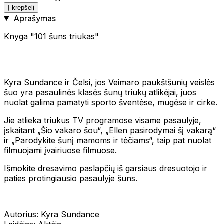
Į krepšelį
Aprašymas
Knyga "101 šuns triukas"
Kyra Sundance ir Čelsi, jos Veimaro paukštšunių veislės
šuo yra pasaulinės klasės šunų triukų atlikėjai, juos
nuolat galima pamatyti sporto šventėse, mugėse ir cirke.
Jie atlieka triukus TV programose visame pasaulyje,
įskaitant „Šio vakaro šou“, „Ellen pasirodymai šį vakarą“
ir „Parodykite šunį mamoms ir tėčiams“, taip pat nuolat
filmuojami įvairiuose filmuose.
Išmokite dresavimo paslapčių iš garsiaus dresuotojo ir
paties protingiausio pasaulyje šuns.
Autorius: Kyra Sundance