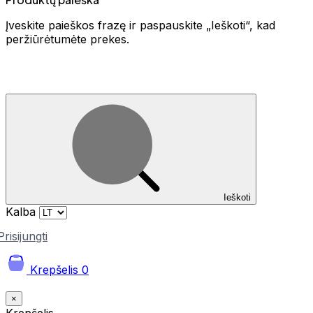
Įveskite paieškos frazę ir paspauskite „Ieškoti“, kad
peržiūrėtumėte prekes.
Ieškoti
Kalba
Prisijungti
Krepšelis
0
×