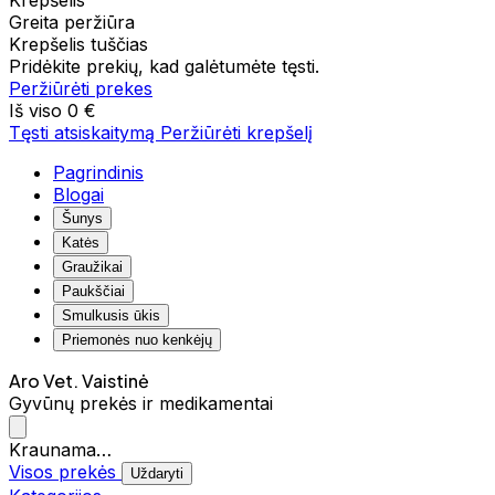
Krepšelis
Greita peržiūra
Krepšelis tuščias
Pridėkite prekių, kad galėtumėte tęsti.
Peržiūrėti prekes
Iš viso
0 €
Tęsti atsiskaitymą
Peržiūrėti krepšelį
Pagrindinis
Blogai
Šunys
Katės
Graužikai
Paukščiai
Smulkusis ūkis
Priemonės nuo kenkėjų
Aro Vet. Vaistinė
Gyvūnų prekės ir medikamentai
Kraunama…
Visos prekės
Uždaryti