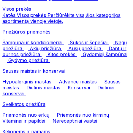
Visos prekės
Katės
Visos prekės
Peržiūrėkite visą šios kategorijos
asortimentą vienoje vietoje.
Priežiūros priemonės
Šampūnai ir kondicionieriai
Šukos ir šepečiai
Nagų
priežiūra
Akių priežiūra
Ausų priežiūra
Dantų ir
burnos priežiūra
Kitos prekės
Gydomieji šampūnai
Gydymo priežiūra
Sausas maistas ir konservai
Hypoalerginis maistas
Advance maistas
Sausas
maistas
Dietinis maistas
Konservai
Dietiniai
konservai
Sveikatos priežiūra
Priemonės nuo erkių
Priemonės nuo kirminų
Vitaminai ir papildai
Nereceptiniai vaistai
Kelionėms ir namams