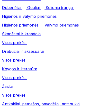
Dubenėliai
Guoliai
Kelionių įranga
Higienos ir valymo priemonės
Higienos priemonės
Valymo priemonės
Skanėstai ir kramtalai
Visos prekės
Drabužiai ir aksesuarai
Visos prekės
Knygos ir literatūra
Visos prekės
Žaislai
Visos prekės
Antkakliai, petnešos, pavadėliai, antsnukiai