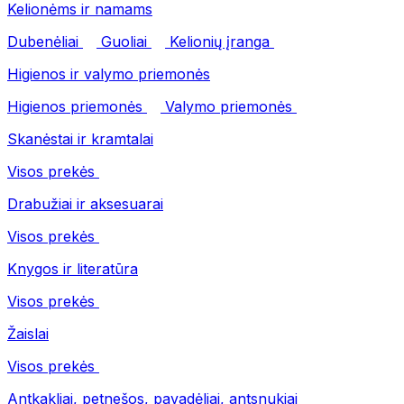
Kelionėms ir namams
Dubenėliai
Guoliai
Kelionių įranga
Higienos ir valymo priemonės
Higienos priemonės
Valymo priemonės
Skanėstai ir kramtalai
Visos prekės
Drabužiai ir aksesuarai
Visos prekės
Knygos ir literatūra
Visos prekės
Žaislai
Visos prekės
Antkakliai, petnešos, pavadėliai, antsnukiai