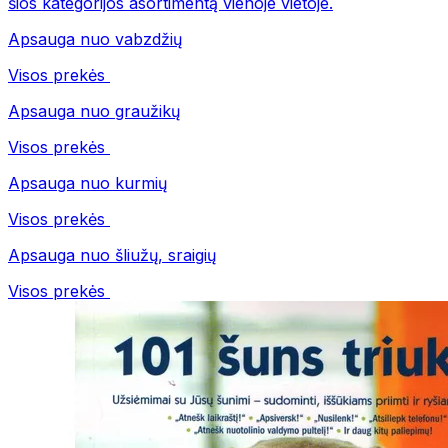
šios kategorijos asortimentą vienoje vietoje.
Apsauga nuo vabzdžių
Visos prekės
Apsauga nuo graužikų
Visos prekės
Apsauga nuo kurmių
Visos prekės
Apsauga nuo šliužų, sraigių
Visos prekės