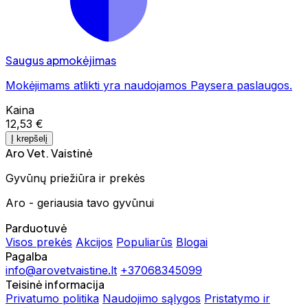
Saugus apmokėjimas
Mokėjimams atlikti yra naudojamos Paysera paslaugos.
Kaina
12,53 €
Į krepšelį
Aro Vet. Vaistinė
Gyvūnų priežiūra ir prekės
Aro - geriausia tavo gyvūnui
Parduotuvė
Visos prekės
Akcijos
Populiarūs
Blogai
Pagalba
info@arovetvaistine.lt
+37068345099
Teisinė informacija
Privatumo politika
Naudojimo sąlygos
Pristatymo ir