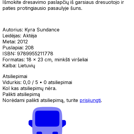
Išmokite dresavimo paslapčių iš garsiaus dresuotojo ir
paties protingiausio pasaulyje šuns.
Autorius: Kyra Sundance
Leidėjas: Aktėja
Metai: 2012
Puslapiai: 208
ISBN: 9789955211778
Formatas: 18 x 23 cm, minkšti viršeliai
Kalba: Lietuvių
Atsiliepimai
Vidurkis:
0,0
/ 5
•
0 atsiliepimai
Kol kas atsiliepimų nėra.
Palikti atsiliepimą
Norėdami palikti atsiliepimą, turite
prisijungti
.