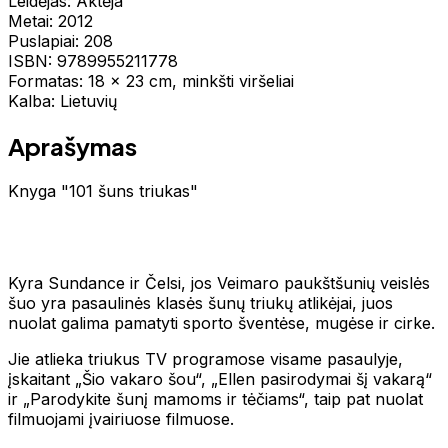
Leidėjas: Aktėja
Metai: 2012
Puslapiai: 208
ISBN: 9789955211778
Formatas: 18 x 23 cm, minkšti viršeliai
Kalba: Lietuvių
Aprašymas
Knyga "101 šuns triukas"
Kyra Sundance ir Čelsi, jos Veimaro paukštšunių veislės
šuo yra pasaulinės klasės šunų triukų atlikėjai, juos
nuolat galima pamatyti sporto šventėse, mugėse ir cirke.
Jie atlieka triukus TV programose visame pasaulyje,
įskaitant „Šio vakaro šou“, „Ellen pasirodymai šį vakarą“
ir „Parodykite šunį mamoms ir tėčiams“, taip pat nuolat
filmuojami įvairiuose filmuose.