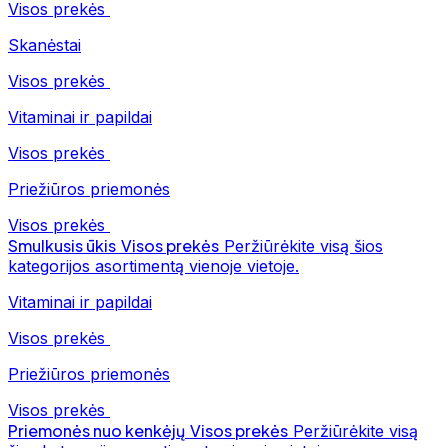
Visos prekės
Skanėstai
Visos prekės
Vitaminai ir papildai
Visos prekės
Priežiūros priemonės
Visos prekės
Smulkusis ūkis
Visos prekės
Peržiūrėkite visą šios
kategorijos asortimentą vienoje vietoje.
Vitaminai ir papildai
Visos prekės
Priežiūros priemonės
Visos prekės
Priemonės nuo kenkėjų
Visos prekės
Peržiūrėkite visą