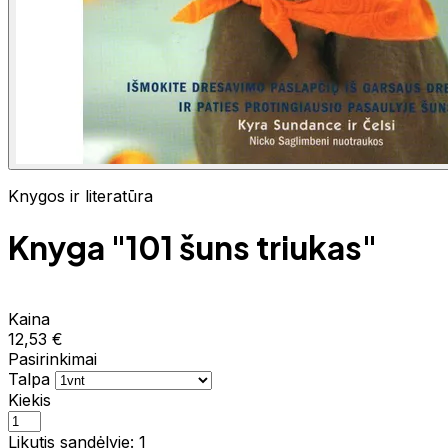
Knygos ir literatūra
Knyga "101 šuns triukas"
Kaina
12,53 €
Pasirinkimai
Talpa
Kiekis
Likutis sandėlyje: 1