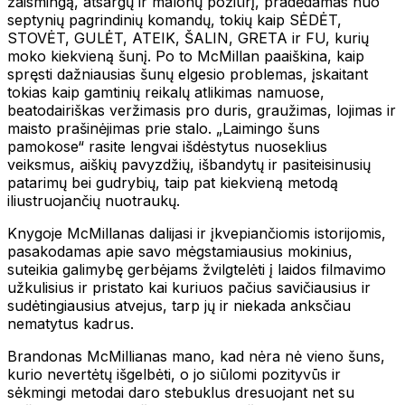
žaismingą, atsargų ir malonų požiūrį, pradėdamas nuo
septynių pagrindinių komandų, tokių kaip SĖDĖT,
STOVĖT, GULĖT, ATEIK, ŠALIN, GRETA ir FU, kurių
moko kiekvieną šunį. Po to McMillan paaiškina, kaip
spręsti dažniausias šunų elgesio problemas, įskaitant
tokias kaip gamtinių reikalų atlikimas namuose,
beatodairiškas veržimasis pro duris, graužimas, lojimas ir
maisto prašinėjimas prie stalo. „Laimingo šuns
pamokose“ rasite lengvai išdėstytus nuoseklius
veiksmus, aiškių pavyzdžių, išbandytų ir pasiteisinusių
patarimų bei gudrybių, taip pat kiekvieną metodą
iliustruojančių nuotraukų.
Knygoje McMillanas dalijasi ir įkvepiančiomis istorijomis,
pasakodamas apie savo mėgstamiausius mokinius,
suteikia galimybę gerbėjams žvilgtelėti į laidos filmavimo
užkulisius ir pristato kai kuriuos pačius savičiausius ir
sudėtingiausius atvejus, tarp jų ir niekada anksčiau
nematytus kadrus.
Brandonas McMillianas mano, kad nėra nė vieno šuns,
kurio nevertėtų išgelbėti, o jo siūlomi pozityvūs ir
sėkmingi metodai daro stebuklus dresuojant net su