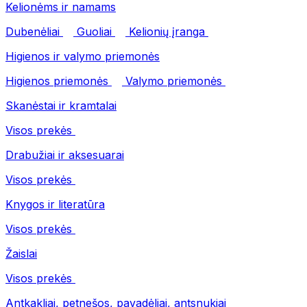
Kelionėms ir namams
Dubenėliai
Guoliai
Kelionių įranga
Higienos ir valymo priemonės
Higienos priemonės
Valymo priemonės
Skanėstai ir kramtalai
Visos prekės
Drabužiai ir aksesuarai
Visos prekės
Knygos ir literatūra
Visos prekės
Žaislai
Visos prekės
Antkakliai, petnešos, pavadėliai, antsnukiai