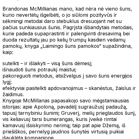
Brandonas McMillianas mano, kad nėra nė vieno šuns,
kurio nevertėtų išgelbėti, o jo siūlomi pozityvūs ir
sėkmingi metodai daro stebuklus dresuojant net su
pačius sunkiausius šunis. Pagrįsta išbandytais metodais,
kurie padeda supaprastinti ir palengvinti dresavimą bei
duoda rezultatų jau po kelių trumpų kasdien vedamų
pamokų, knyga „Laimingo šuns pamokos“ supažindina,
kaip:
sutelkti – ir išlaikyti – visą šuns dėmesį;
išnaudoti šuns potraukį maistui;
pakoreguoti metodus, atsižvelgus į savo šuns energijos
lygį;
efektyviai pasitelkti apdovanojimus – skanėstus, žaislus ir
žaidimus.
Knygoje McMillanas papasakojo savo mėgstamiausias
istorijas: apie Apoloną, pavadėlį sugraužusį padaužą,
tapusį tarnybiniu šunimi; Gruverį, meilų prieglaudos šunį,
vis keliavusį tarsi bumerangas, kuris įveikė rimtai
kamavusį išsiskyrimo nerimą; taip pat apie Džemą, iš
priešiškos, pernelyg jaudrios šunytės virtusią puikiai
išauklėta kompanjone.