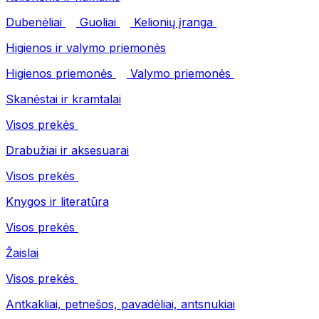
Dubenėliai
Guoliai
Kelionių įranga
Higienos ir valymo priemonės
Higienos priemonės
Valymo priemonės
Skanėstai ir kramtalai
Visos prekės
Drabužiai ir aksesuarai
Visos prekės
Knygos ir literatūra
Visos prekės
Žaislai
Visos prekės
Antkakliai, petnešos, pavadėliai, antsnukiai