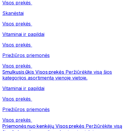
Visos prekės
Skanėstai
Visos prekės
Vitaminai ir papildai
Visos prekės
Priežiūros priemonės
Visos prekės
Smulkusis ūkis
Visos prekės
Peržiūrėkite visą šios
kategorijos asortimentą vienoje vietoje.
Vitaminai ir papildai
Visos prekės
Priežiūros priemonės
Visos prekės
Priemonės nuo kenkėjų
Visos prekės
Peržiūrėkite visą