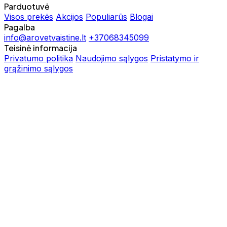
Parduotuvė
Visos prekės
Akcijos
Populiarūs
Blogai
Pagalba
info@arovetvaistine.lt
+37068345099
Teisinė informacija
Privatumo politika
Naudojimo sąlygos
Pristatymo ir
grąžinimo sąlygos