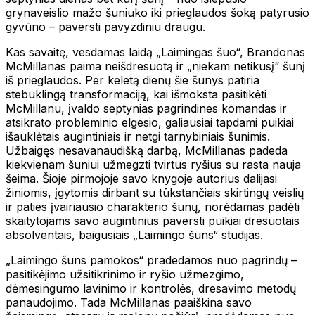
grynaveislio mažo šuniuko iki prieglaudos šoką patyrusio
gyvūno – paversti pavyzdiniu draugu.
Kas savaitę, vesdamas laidą „Laimingas šuo“, Brandonas
McMillanas paima neišdresuotą ir „niekam netikusį“ šunį
iš prieglaudos. Per keletą dienų šie šunys patiria
stebuklingą transformaciją, kai išmoksta pasitikėti
McMillanu, įvaldo septynias pagrindines komandas ir
atsikrato probleminio elgesio, galiausiai tapdami puikiai
išauklėtais augintiniais ir netgi tarnybiniais šunimis.
Užbaigęs nesavanaudišką darbą, McMillanas padeda
kiekvienam šuniui užmegzti tvirtus ryšius su rasta nauja
šeima. Šioje pirmojoje savo knygoje autorius dalijasi
žiniomis, įgytomis dirbant su tūkstančiais skirtingų veislių
ir paties įvairiausio charakterio šunų, norėdamas padėti
skaitytojams savo augintinius paversti puikiai dresuotais
absolventais, baigusiais „Laimingo šuns“ studijas.
„Laimingo šuns pamokos“ pradedamos nuo pagrindų –
pasitikėjimo užsitikrinimo ir ryšio užmezgimo,
dėmesingumo lavinimo ir kontrolės, dresavimo metodų
panaudojimo. Tada McMillanas paaiškina savo