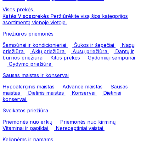
Visos prekės
Katės
Visos prekės
Peržiūrėkite visą šios kategorijos
asortimentą vienoje vietoje.
Priežiūros priemonės
Šampūnai ir kondicionieriai
Šukos ir šepečiai
Nagų
priežiūra
Akių priežiūra
Ausų priežiūra
Dantų ir
burnos priežiūra
Kitos prekės
Gydomieji šampūnai
Gydymo priežiūra
Sausas maistas ir konservai
Hypoalerginis maistas
Advance maistas
Sausas
maistas
Dietinis maistas
Konservai
Dietiniai
konservai
Sveikatos priežiūra
Priemonės nuo erkių
Priemonės nuo kirminų
Vitaminai ir papildai
Nereceptiniai vaistai
Kelionėms ir namams