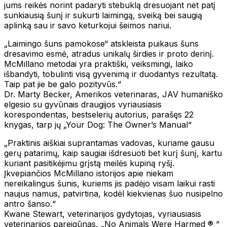
jums reikės norint padaryti stebuklą dresuojant net patį
sunkiausią šunį ir sukurti laimingą, sveiką bei saugią
aplinką sau ir savo keturkojui šeimos nariui.
„Laimingo šuns pamokose“ atskleista puikaus šuns
dresavimo esmė, atradus unikalų širdies ir proto derinį.
McMillano metodai yra praktiški, veiksmingi, laiko
išbandyti, tobulinti visą gyvenimą ir duodantys rezultatą.
Taip pat jie be galo pozityvūs.“
Dr. Marty Becker, Amerikos veterinaras, JAV humaniško
elgesio su gyvūnais draugijos vyriausiasis
korespondentas, bestselerių autorius, parašęs 22
knygas, tarp jų „Your Dog: The Owner’s Manual“
„Praktinis aiškiai suprantamas vadovas, kuriame gausu
gerų patarimų, kaip saugiai išdresuoti bet kurį šunį, kartu
kuriant pasitikėjimu grįstą meilės kupiną ryšį.
Įkvepiančios McMillano istorijos apie niekam
nereikalingus šunis, kuriems jis padėjo visam laikui rasti
naujus namus, patvirtina, kodėl kiekvienas šuo nusipelno
antro šanso.“
Kwane Stewart, veterinarijos gydytojas, vyriausiasis
veterinarijos pareigūnas, „No Animals Were Harmed ® “