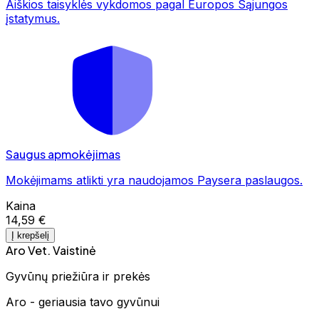
Aiškios taisyklės vykdomos pagal Europos Sąjungos
įstatymus.
Saugus apmokėjimas
Mokėjimams atlikti yra naudojamos Paysera paslaugos.
Kaina
14,59 €
Į krepšelį
Aro Vet. Vaistinė
Gyvūnų priežiūra ir prekės
Aro - geriausia tavo gyvūnui