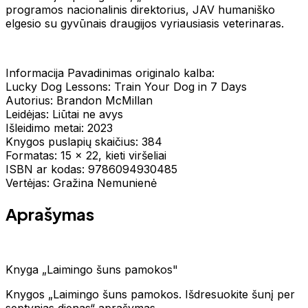
programos nacionalinis direktorius, JAV humaniško
elgesio su gyvūnais draugijos vyriausiasis veterinaras.
Informacija Pavadinimas originalo kalba:
Lucky Dog Lessons: Train Your Dog in 7 Days
Autorius: Brandon McMillan
Leidėjas: Liūtai ne avys
Išleidimo metai: 2023
Knygos puslapių skaičius: 384
Formatas: 15 x 22, kieti viršeliai
ISBN ar kodas: 9786094930485
Vertėjas: Gražina Nemunienė
Aprašymas
Knyga „Laimingo šuns pamokos"
Knygos „Laimingo šuns pamokos. Išdresuokite šunį per
septynias dienas“ aprašymas