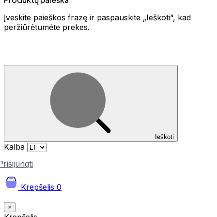
Įveskite paieškos frazę ir paspauskite „Ieškoti“, kad
peržiūrėtumėte prekes.
Ieškoti
Kalba
Prisijungti
Krepšelis
0
×