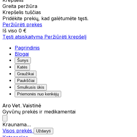
Krepšelis
Greita peržiūra
Krepšelis tuščias
Pridėkite prekių, kad galėtumėte tęsti.
Peržiūrėti prekes
Iš viso
0 €
Tęsti atsiskaitymą
Peržiūrėti krepšelį
Pagrindinis
Blogai
Šunys
Katės
Graužikai
Paukščiai
Smulkusis ūkis
Priemonės nuo kenkėjų
Aro Vet. Vaistinė
Gyvūnų prekės ir medikamentai
Kraunama…
Visos prekės
Uždaryti