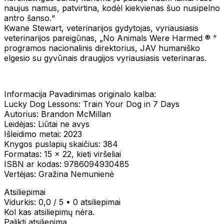
naujus namus, patvirtina, kodėl kiekvienas šuo nusipelno
antro šanso.“
Kwane Stewart, veterinarijos gydytojas, vyriausiasis
veterinarijos pareigūnas, „No Animals Were Harmed ® “
programos nacionalinis direktorius, JAV humaniško
elgesio su gyvūnais draugijos vyriausiasis veterinaras.
Informacija Pavadinimas originalo kalba:
Lucky Dog Lessons: Train Your Dog in 7 Days
Autorius: Brandon McMillan
Leidėjas: Liūtai ne avys
Išleidimo metai: 2023
Knygos puslapių skaičius: 384
Formatas: 15 x 22, kieti viršeliai
ISBN ar kodas: 9786094930485
Vertėjas: Gražina Nemunienė
Atsiliepimai
Vidurkis:
0,0
/ 5
•
0 atsiliepimai
Kol kas atsiliepimų nėra.
Palikti atsiliepimą