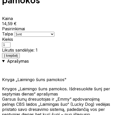
pamokos"
Kaina
14,59 €
Pasirinkimai
Talpa
Kiekis
Likutis sandėlyje: 1
Į krepšelį
Aprašymas
Knyga „Laimingo šuns pamokos"
Knygos „Laimingo šuns pamokos. Išdresuokite šunį per
septynias dienas“ aprašymas
Garsus šunų dresuotojas ir „Emmy“ apdovanojimą
pelnęs CBS laidos „Laimingas šuo“ (Lucky Dog) vedėjas
pristato savo dresavimo sistemą, padedančią vos per
septynias dienas bet kurį šunį – nuo išlepusio