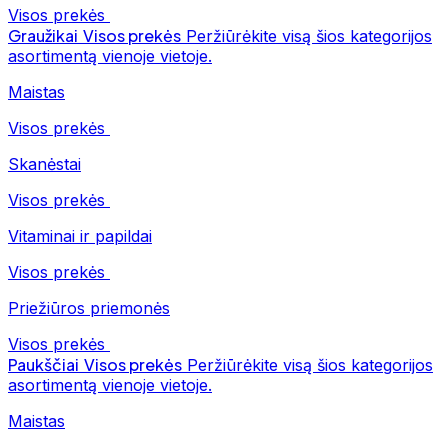
Visos prekės
Graužikai
Visos prekės
Peržiūrėkite visą šios kategorijos
asortimentą vienoje vietoje.
Maistas
Visos prekės
Skanėstai
Visos prekės
Vitaminai ir papildai
Visos prekės
Priežiūros priemonės
Visos prekės
Paukščiai
Visos prekės
Peržiūrėkite visą šios kategorijos
asortimentą vienoje vietoje.
Maistas