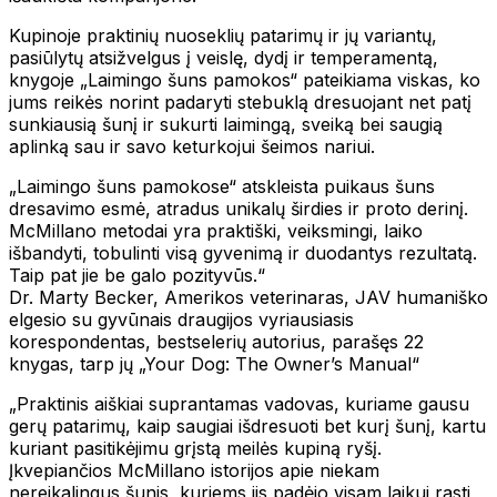
Kupinoje praktinių nuoseklių patarimų ir jų variantų,
pasiūlytų atsižvelgus į veislę, dydį ir temperamentą,
knygoje „Laimingo šuns pamokos“ pateikiama viskas, ko
jums reikės norint padaryti stebuklą dresuojant net patį
sunkiausią šunį ir sukurti laimingą, sveiką bei saugią
aplinką sau ir savo keturkojui šeimos nariui.
„Laimingo šuns pamokose“ atskleista puikaus šuns
dresavimo esmė, atradus unikalų širdies ir proto derinį.
McMillano metodai yra praktiški, veiksmingi, laiko
išbandyti, tobulinti visą gyvenimą ir duodantys rezultatą.
Taip pat jie be galo pozityvūs.“
Dr. Marty Becker, Amerikos veterinaras, JAV humaniško
elgesio su gyvūnais draugijos vyriausiasis
korespondentas, bestselerių autorius, parašęs 22
knygas, tarp jų „Your Dog: The Owner’s Manual“
„Praktinis aiškiai suprantamas vadovas, kuriame gausu
gerų patarimų, kaip saugiai išdresuoti bet kurį šunį, kartu
kuriant pasitikėjimu grįstą meilės kupiną ryšį.
Įkvepiančios McMillano istorijos apie niekam
nereikalingus šunis, kuriems jis padėjo visam laikui rasti