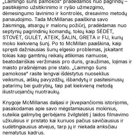
„Laimingo šuns pamokos“ pradedamos nuo pagrindų –
pasitikėjimo užsitikrinimo ir ryšio užmezgimo,
dėmesingumo lavinimo ir kontrolės, dresavimo metodų
panaudojimo. Tada McMillanas paaiškina savo
žaismingą, atsargų ir malonų požiūrį, pradėdamas nuo
septynių pagrindinių komandų, tokių kaip SĖDĖT,
STOVĖT, GULĖT, ATEIK, ŠALIN, GRETA ir FU, kurių
moko kiekvieną šunį. Po to McMillan paaiškina, kaip
spręsti dažniausias šunų elgesio problemas, įskaitant
tokias kaip gamtinių reikalų atlikimas namuose,
beatodairiškas veržimasis pro duris, graužimas, lojimas ir
maisto prašinėjimas prie stalo. „Laimingo šuns
pamokose“ rasite lengvai išdėstytus nuoseklius
veiksmus, aiškių pavyzdžių, išbandytų ir pasiteisinusių
patarimų bei gudrybių, taip pat kiekvieną metodą
iliustruojančių nuotraukų.
Knygoje McMillanas dalijasi ir įkvepiančiomis istorijomis,
pasakodamas apie savo mėgstamiausius mokinius,
suteikia galimybę gerbėjams žvilgtelėti į laidos filmavimo
užkulisius ir pristato kai kuriuos pačius savičiausius ir
sudėtingiausius atvejus, tarp jų ir niekada anksčiau
nematytus kadrus.