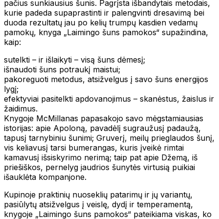
pačius sunkiausius šunis. Pagrįsta išbandytais metodais,
kurie padeda supaprastinti ir palengvinti dresavimą bei
duoda rezultatų jau po kelių trumpų kasdien vedamų
pamokų, knyga „Laimingo šuns pamokos“ supažindina,
kaip:
sutelkti – ir išlaikyti – visą šuns dėmesį;
išnaudoti šuns potraukį maistui;
pakoreguoti metodus, atsižvelgus į savo šuns energijos
lygį;
efektyviai pasitelkti apdovanojimus – skanėstus, žaislus ir
žaidimus.
Knygoje McMillanas papasakojo savo mėgstamiausias
istorijas: apie Apoloną, pavadėlį sugraužusį padaužą,
tapusį tarnybiniu šunimi; Gruverį, meilų prieglaudos šunį,
vis keliavusį tarsi bumerangas, kuris įveikė rimtai
kamavusį išsiskyrimo nerimą; taip pat apie Džemą, iš
priešiškos, pernelyg jaudrios šunytės virtusią puikiai
išauklėta kompanjone.
Kupinoje praktinių nuoseklių patarimų ir jų variantų,
pasiūlytų atsižvelgus į veislę, dydį ir temperamentą,
knygoje „Laimingo šuns pamokos“ pateikiama viskas, ko