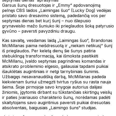
Garsus šunų dresuotojas ir „Emmy“ apdovanojimą
pelnęs CBS laidos „Laimingas šuo“ (Lucky Dog) vedėjas
pristato savo dresavimo sistemą, padedančią vos per
septynias dienas bet kurį šunį – nuo išlepusio
grynaveislio mažo šuniuko iki prieglaudos šoką patyrusio
gyvūno – paversti pavyzdiniu draugu.
Kas savaitę, vesdamas laidą „Laimingas šuo“, Brandonas
McMillanas paima neišdresuotą ir „niekam netikusį“ šunį
iš prieglaudos. Per keletą dienų šie šunys patiria
stebuklingą transformaciją, kai išmoksta pasitikėti
McMillanu, įvaldo septynias pagrindines komandas ir
atsikrato probleminio elgesio, galiausiai tapdami puikiai
išauklėtais augintiniais ir netgi tarnybiniais šunimis.
Užbaigęs nesavanaudišką darbą, McMillanas padeda
kiekvienam šuniui užmegzti tvirtus ryšius su rasta nauja
šeima. Šioje pirmojoje savo knygoje autorius dalijasi
žiniomis, įgytomis dirbant su tūkstančiais skirtingų veislių
ir paties įvairiausio charakterio šunų, norėdamas padėti
skaitytojams savo augintinius paversti puikiai dresuotais
absolventais, baigusiais „Laimingo šuns“ studijas.