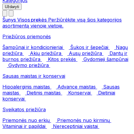
Kategorijos
Uždaryti
Šunys
Visos prekės
Peržiūrėkite visą šios kategorijos
asortimentą vienoje vietoje.
Priežiūros priemonės
Šampūnai ir kondicionieriai
Šukos ir šepečiai
Nagų
priežiūra
Akių priežiūra
Ausų priežiūra
Dantų ir
burnos priežiūra
Kitos prekės
Gydomieji šampūnai
Gydymo priežiūra
Sausas maistas ir konservai
Hipoalerginis maistas
Advance maistas
Sausas
maistas
Dietinis maistas
Konservai
Dietiniai
konservai
Sveikatos priežiūra
Priemonės nuo erkių
Priemonės nuo kirminų
Vitaminai ir papildai
Nereceptiniai vaistai