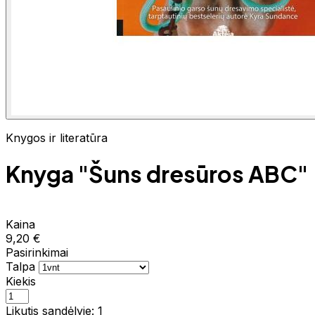
Knygos ir literatūra
Knyga "Šuns dresūros ABC"
Kaina
9,20 €
Pasirinkimai
Talpa
Kiekis
Likutis sandėlyje: 1