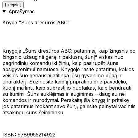
Į krepšelį
Aprašymas
Knyga "Šuns dresūros ABC"
Knygoje „Šuns dresūros ABC: patarimai, kaip žingsnis po
žingsnio užauginti gerą ir paklusnų šunį“ viskas nuo
pagrindinių komandų iki žinių, kaip pasiruošti šuns
apsigyvenimui namuose. Knygoje rasite patarimų, kokios
veislės šuo geriausiai atitinka jūsų gyvenimo būdą ir
charakterį. Sužinosite kaip jį pripratinti prie pavadėlio,
kuo jį maitinti, kaip suprasti jo nuotaikas, kaip bendrauti
su šunimi. Šuns auklėjimas ir auginimas – daugiau nei
komandos ir nurodymai. Perskaitę šią knygą ir pritaikę
jos patarimus mokant savo šunį, galėsite pelnytai vadintis
atsakingu šuns šeimininku.
ISBN: 9789955214922