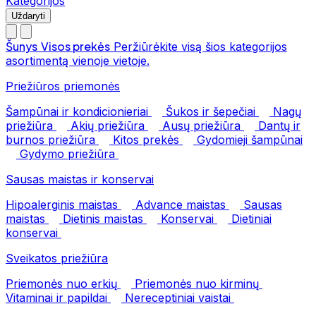
Kategorijos
Uždaryti
Šunys
Visos prekės
Peržiūrėkite visą šios kategorijos
asortimentą vienoje vietoje.
Priežiūros priemonės
Šampūnai ir kondicionieriai
Šukos ir šepečiai
Nagų
priežiūra
Akių priežiūra
Ausų priežiūra
Dantų ir
burnos priežiūra
Kitos prekės
Gydomieji šampūnai
Gydymo priežiūra
Sausas maistas ir konservai
Hipoalerginis maistas
Advance maistas
Sausas
maistas
Dietinis maistas
Konservai
Dietiniai
konservai
Sveikatos priežiūra
Priemonės nuo erkių
Priemonės nuo kirminų
Vitaminai ir papildai
Nereceptiniai vaistai