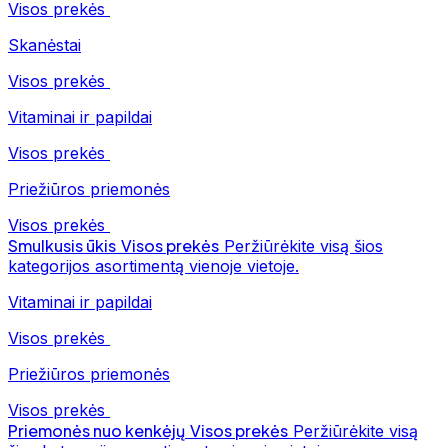
Visos prekės
Skanėstai
Visos prekės
Vitaminai ir papildai
Visos prekės
Priežiūros priemonės
Visos prekės
Smulkusis ūkis
Visos prekės
Peržiūrėkite visą šios
kategorijos asortimentą vienoje vietoje.
Vitaminai ir papildai
Visos prekės
Priežiūros priemonės
Visos prekės
Priemonės nuo kenkėjų
Visos prekės
Peržiūrėkite visą