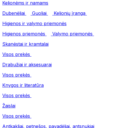
Kelionėms ir namams
Dubenėliai
Guoliai
Kelionių įranga
Higienos ir valymo priemonės
Higienos priemonės
Valymo priemonės
Skanėstai ir kramtalai
Visos prekės
Drabužiai ir aksesuarai
Visos prekės
Knygos ir literatūra
Visos prekės
Žaislai
Visos prekės
Antkakliai, petnešos, pavadėliai, antsnukiai