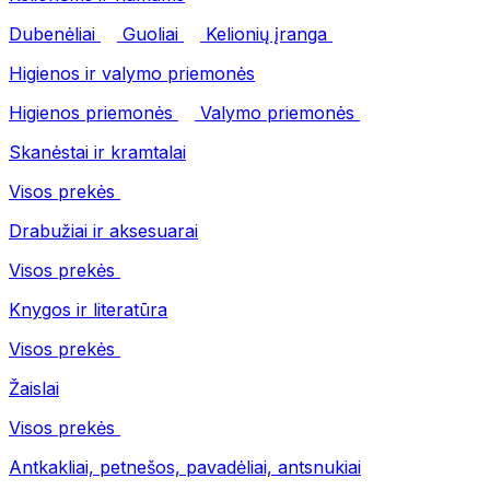
Dubenėliai
Guoliai
Kelionių įranga
Higienos ir valymo priemonės
Higienos priemonės
Valymo priemonės
Skanėstai ir kramtalai
Visos prekės
Drabužiai ir aksesuarai
Visos prekės
Knygos ir literatūra
Visos prekės
Žaislai
Visos prekės
Antkakliai, petnešos, pavadėliai, antsnukiai