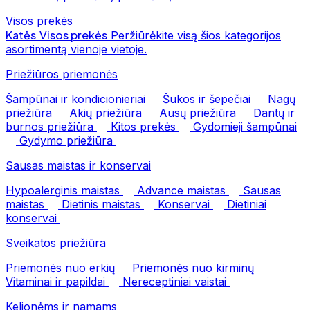
Visos prekės
Katės
Visos prekės
Peržiūrėkite visą šios kategorijos
asortimentą vienoje vietoje.
Priežiūros priemonės
Šampūnai ir kondicionieriai
Šukos ir šepečiai
Nagų
priežiūra
Akių priežiūra
Ausų priežiūra
Dantų ir
burnos priežiūra
Kitos prekės
Gydomieji šampūnai
Gydymo priežiūra
Sausas maistas ir konservai
Hypoalerginis maistas
Advance maistas
Sausas
maistas
Dietinis maistas
Konservai
Dietiniai
konservai
Sveikatos priežiūra
Priemonės nuo erkių
Priemonės nuo kirminų
Vitaminai ir papildai
Nereceptiniai vaistai
Kelionėms ir namams