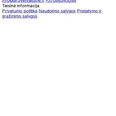
info@arovetvaistine.lt
+37068345099
Teisinė informacija
Privatumo politika
Naudojimo sąlygos
Pristatymo ir
grąžinimo sąlygos