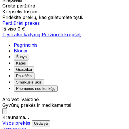
Krepšelis
Greita peržiūra
Krepšelis tuščias
Pridėkite prekių, kad galėtumėte tęsti.
Peržiūrėti prekes
Iš viso
0 €
Tęsti atsiskaitymą
Peržiūrėti krepšelį
Pagrindinis
Blogai
Šunys
Katės
Graužikai
Paukščiai
Smulkusis ūkis
Priemonės nuo kenkėjų
Aro Vet. Vaistinė
Gyvūnų prekės ir medikamentai
Kraunama…
Visos prekės
Uždaryti