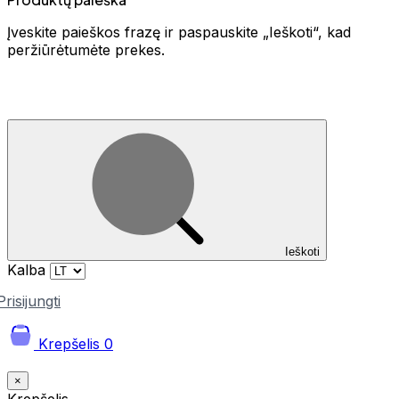
Įveskite paieškos frazę ir paspauskite „Ieškoti“, kad
peržiūrėtumėte prekes.
Ieškoti
Kalba
Prisijungti
Krepšelis
0
×