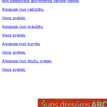
šios kategorijos asortimentą vienoje vietoje.
Apsauga nuo vabzdžių
Visos prekės
Apsauga nuo graužikų
Visos prekės
Apsauga nuo kurmių
Visos prekės
Apsauga nuo šliužų, sraigių
Visos prekės