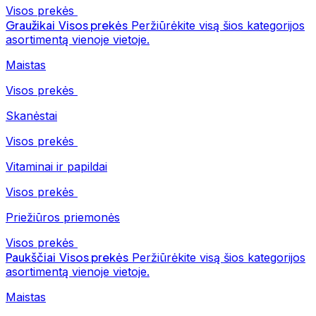
Visos prekės
Graužikai
Visos prekės
Peržiūrėkite visą šios kategorijos
asortimentą vienoje vietoje.
Maistas
Visos prekės
Skanėstai
Visos prekės
Vitaminai ir papildai
Visos prekės
Priežiūros priemonės
Visos prekės
Paukščiai
Visos prekės
Peržiūrėkite visą šios kategorijos
asortimentą vienoje vietoje.
Maistas