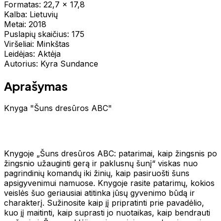
Formatas: 22,7 x 17,8
Kalba: Lietuvių
Metai: 2018
Puslapių skaičius: 175
Viršeliai: Minkštas
Leidėjas: Aktėja
Autorius: Kyra Sundance
Aprašymas
Knyga "Šuns dresūros ABC"
Knygoje „Šuns dresūros ABC: patarimai, kaip žingsnis po
žingsnio užauginti gerą ir paklusnų šunį“ viskas nuo
pagrindinių komandų iki žinių, kaip pasiruošti šuns
apsigyvenimui namuose. Knygoje rasite patarimų, kokios
veislės šuo geriausiai atitinka jūsų gyvenimo būdą ir
charakterį. Sužinosite kaip jį pripratinti prie pavadėlio,
kuo jį maitinti, kaip suprasti jo nuotaikas, kaip bendrauti