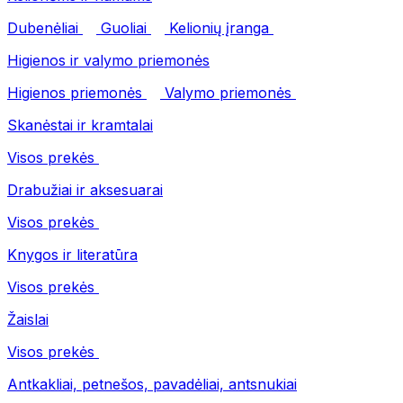
Dubenėliai
Guoliai
Kelionių įranga
Higienos ir valymo priemonės
Higienos priemonės
Valymo priemonės
Skanėstai ir kramtalai
Visos prekės
Drabužiai ir aksesuarai
Visos prekės
Knygos ir literatūra
Visos prekės
Žaislai
Visos prekės
Antkakliai, petnešos, pavadėliai, antsnukiai