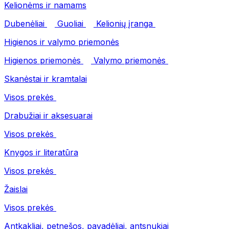
Kelionėms ir namams
Dubenėliai
Guoliai
Kelionių įranga
Higienos ir valymo priemonės
Higienos priemonės
Valymo priemonės
Skanėstai ir kramtalai
Visos prekės
Drabužiai ir aksesuarai
Visos prekės
Knygos ir literatūra
Visos prekės
Žaislai
Visos prekės
Antkakliai, petnešos, pavadėliai, antsnukiai