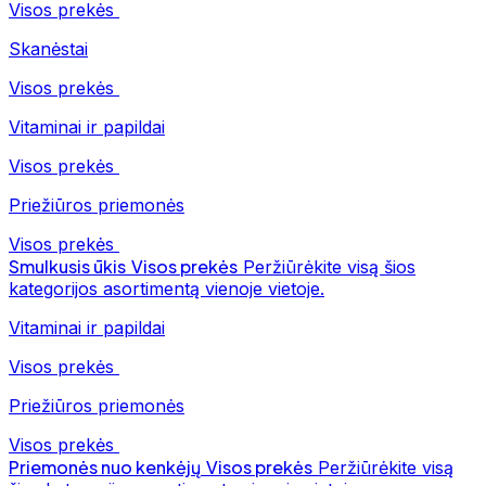
Visos prekės
Skanėstai
Visos prekės
Vitaminai ir papildai
Visos prekės
Priežiūros priemonės
Visos prekės
Smulkusis ūkis
Visos prekės
Peržiūrėkite visą šios
kategorijos asortimentą vienoje vietoje.
Vitaminai ir papildai
Visos prekės
Priežiūros priemonės
Visos prekės
Priemonės nuo kenkėjų
Visos prekės
Peržiūrėkite visą