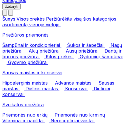
Kategorijos
Uždaryti
Šunys
Visos prekės
Peržiūrėkite visą šios kategorijos
asortimentą vienoje vietoje.
Priežiūros priemonės
Šampūnai ir kondicionieriai
Šukos ir šepečiai
Nagų
priežiūra
Akių priežiūra
Ausų priežiūra
Dantų ir
burnos priežiūra
Kitos prekės
Gydomieji šampūnai
Gydymo priežiūra
Sausas maistas ir konservai
Hipoalerginis maistas
Advance maistas
Sausas
maistas
Dietinis maistas
Konservai
Dietiniai
konservai
Sveikatos priežiūra
Priemonės nuo erkių
Priemonės nuo kirminų
Vitaminai ir papildai
Nereceptiniai vaistai