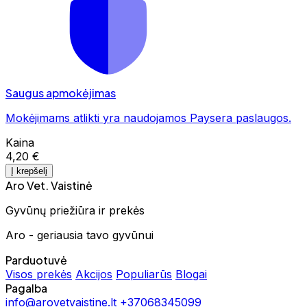
Saugus apmokėjimas
Mokėjimams atlikti yra naudojamos Paysera paslaugos.
Kaina
4,20 €
Į krepšelį
Aro Vet. Vaistinė
Gyvūnų priežiūra ir prekės
Aro - geriausia tavo gyvūnui
Parduotuvė
Visos prekės
Akcijos
Populiarūs
Blogai
Pagalba
info@arovetvaistine.lt
+37068345099