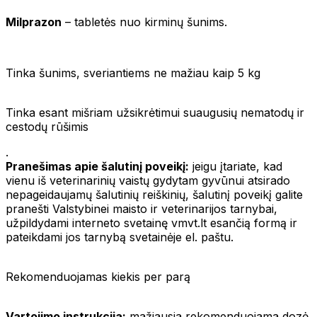
Milprazon
– tabletės nuo kirminų šunims.
Tinka šunims, sveriantiems ne mažiau kaip 5 kg
Tinka esant mišriam užsikrėtimui suaugusių nematodų ir
cestodų rūšimis
.
Pranešimas apie šalutinį poveikį:
jeigu įtariate, kad
vienu iš veterinarinių vaistų gydytam gyvūnui atsirado
nepageidaujamų šalutinių reiškinių, šalutinį poveikį galite
pranešti Valstybinei maisto ir veterinarijos tarnybai,
užpildydami interneto svetainę vmvt.lt esančią formą ir
pateikdami jos tarnybą svetainėje el. paštu.
Rekomenduojamas kiekis per parą
Vartojimo instrukcija:
mažiausia rekomenduojama dozė