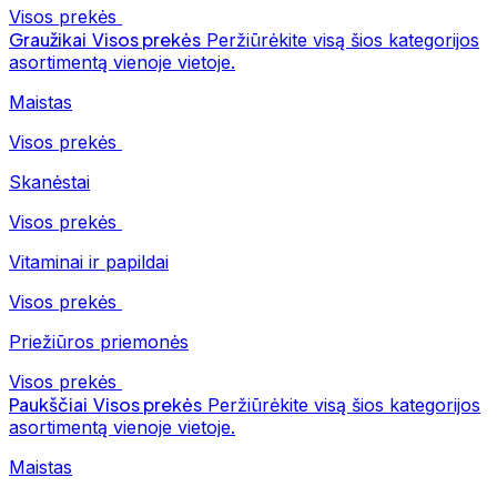
Visos prekės
Graužikai
Visos prekės
Peržiūrėkite visą šios kategorijos
asortimentą vienoje vietoje.
Maistas
Visos prekės
Skanėstai
Visos prekės
Vitaminai ir papildai
Visos prekės
Priežiūros priemonės
Visos prekės
Paukščiai
Visos prekės
Peržiūrėkite visą šios kategorijos
asortimentą vienoje vietoje.
Maistas