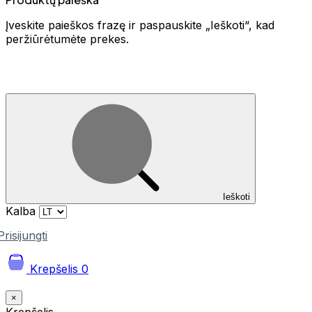
Įveskite paieškos frazę ir paspauskite „Ieškoti“, kad
peržiūrėtumėte prekes.
Ieškoti
Kalba
Prisijungti
Krepšelis
0
×