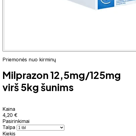
Priemonės nuo kirminų
Milprazon 12,5mg/125mg
virš 5kg šunims
Kaina
4,20 €
Pasirinkimai
Talpa
Kiekis