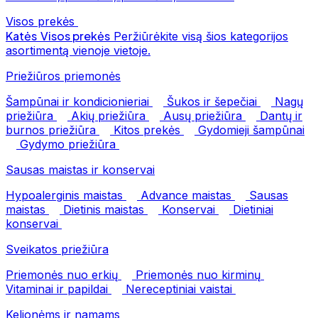
Visos prekės
Katės
Visos prekės
Peržiūrėkite visą šios kategorijos
asortimentą vienoje vietoje.
Priežiūros priemonės
Šampūnai ir kondicionieriai
Šukos ir šepečiai
Nagų
priežiūra
Akių priežiūra
Ausų priežiūra
Dantų ir
burnos priežiūra
Kitos prekės
Gydomieji šampūnai
Gydymo priežiūra
Sausas maistas ir konservai
Hypoalerginis maistas
Advance maistas
Sausas
maistas
Dietinis maistas
Konservai
Dietiniai
konservai
Sveikatos priežiūra
Priemonės nuo erkių
Priemonės nuo kirminų
Vitaminai ir papildai
Nereceptiniai vaistai
Kelionėms ir namams