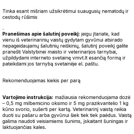
Tinka esant mišriam užsikrėtimui suaugusių nematodų ir
cestodų rūšimis
.
Pranešimas apie šalutinį poveikį:
jeigu įtariate, kad
vienu iš veterinarinių vaistų gydytam gyvūnui atsirado
nepageidaujamų šalutinių reiškinių, šalutinį poveikį galite
pranešti Valstybinei maisto ir veterinarijos tarnybai,
užpildydami interneto svetainę vmvt.lt esančią formą ir
pateikdami jos tarnybą svetainėje el. paštu.
Rekomenduojamas kiekis per parą
Vartojimo instrukcija:
mažiausia rekomenduojama dozė
– 0,5 mg milbemicino oksimo ir 5 mg prazikvantelio 1 kg
kūno svorio, sušerti per kartą. Veterinarinį vaistą reikia
duoti su pašaru arba gyvūnui šiek tiek tiek paėdus. Vaistą
galima naudoti veisiamiems šunims, įskaitant šuningas ir
laktuojančias kales.