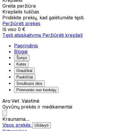
Krepšelis
Greita peržiūra
Krepšelis tuščias
Pridėkite prekių, kad galėtumėte tęsti.
Peržiūrėti prekes
Iš viso
0 €
Tęsti atsiskaitymą
Peržiūrėti krepšelį
Pagrindinis
Blogai
Šunys
Katės
Graužikai
Paukščiai
Smulkusis ūkis
Priemonės nuo kenkėjų
Aro Vet. Vaistinė
Gyvūnų prekės ir medikamentai
Kraunama…
Visos prekės
Uždaryti