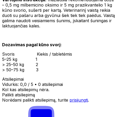
– 0,5 mg milbemicino oksimo ir 5 mg prazikvantelio 1 kg
kūno svorio, sušerti per kartą. Veterinarinį vaistą reikia
duoti su pašaru arba gyvūnui šiek tiek tiek paėdus. Vaistą
galima naudoti veisiamiems šunims, įskaitant šuningas ir
laktuojančias kales.
Dozavimas pagal kūno svorį:
Svoris Kiekis / tabletėmis
5–25 kg 1
> 25–50 kg 2
> 50–75 kg 3
Atsiliepimai
Vidurkis:
0,0
/ 5
•
0 atsiliepimai
Kol kas atsiliepimų nėra.
Palikti atsiliepimą
Norėdami palikti atsiliepimą, turite
prisijungti
.