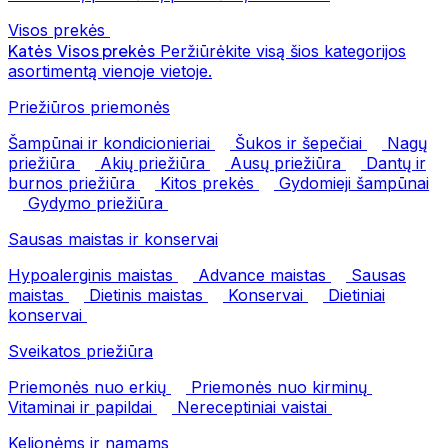
Visos prekės
Katės
Visos prekės
Peržiūrėkite visą šios kategorijos
asortimentą vienoje vietoje.
Priežiūros priemonės
Šampūnai ir kondicionieriai
Šukos ir šepečiai
Nagų
priežiūra
Akių priežiūra
Ausų priežiūra
Dantų ir
burnos priežiūra
Kitos prekės
Gydomieji šampūnai
Gydymo priežiūra
Sausas maistas ir konservai
Hypoalerginis maistas
Advance maistas
Sausas
maistas
Dietinis maistas
Konservai
Dietiniai
konservai
Sveikatos priežiūra
Priemonės nuo erkių
Priemonės nuo kirminų
Vitaminai ir papildai
Nereceptiniai vaistai
Kelionėms ir namams