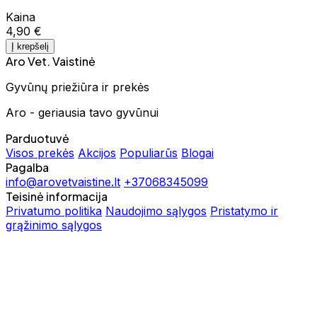
Kaina
4,90 €
Į krepšelį
Aro Vet. Vaistinė
Gyvūnų priežiūra ir prekės
Aro - geriausia tavo gyvūnui
Parduotuvė
Visos prekės
Akcijos
Populiarūs
Blogai
Pagalba
info@arovetvaistine.lt
+37068345099
Teisinė informacija
Privatumo politika
Naudojimo sąlygos
Pristatymo ir
grąžinimo sąlygos