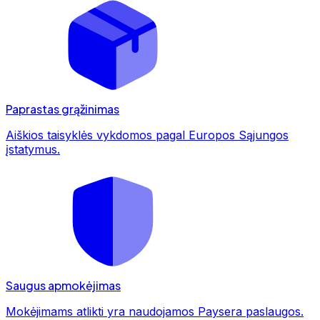
Paprastas grąžinimas
Aiškios taisyklės vykdomos pagal Europos Sąjungos
įstatymus.
Saugus apmokėjimas
Mokėjimams atlikti yra naudojamos Paysera paslaugos.