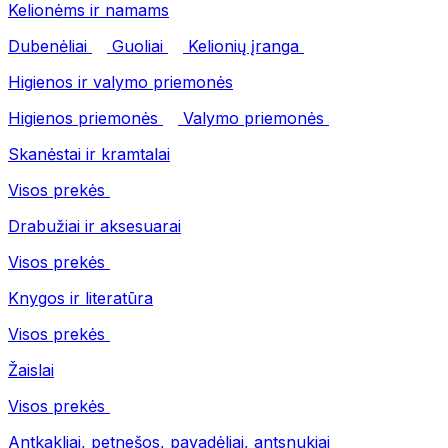
Kelionėms ir namams
Dubenėliai
Guoliai
Kelionių įranga
Higienos ir valymo priemonės
Higienos priemonės
Valymo priemonės
Skanėstai ir kramtalai
Visos prekės
Drabužiai ir aksesuarai
Visos prekės
Knygos ir literatūra
Visos prekės
Žaislai
Visos prekės
Antkakliai, petnešos, pavadėliai, antsnukiai