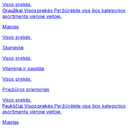
Visos prekės
Graužikai
Visos prekės
Peržiūrėkite visą šios kategorijos
asortimentą vienoje vietoje.
Maistas
Visos prekės
Skanėstai
Visos prekės
Vitaminai ir papildai
Visos prekės
Priežiūros priemonės
Visos prekės
Paukščiai
Visos prekės
Peržiūrėkite visą šios kategorijos
asortimentą vienoje vietoje.
Maistas