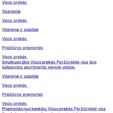
Visos prekės
Skanėstai
Visos prekės
Vitaminai ir papildai
Visos prekės
Priežiūros priemonės
Visos prekės
Smulkusis ūkis
Visos prekės
Peržiūrėkite visą šios
kategorijos asortimentą vienoje vietoje.
Vitaminai ir papildai
Visos prekės
Priežiūros priemonės
Visos prekės
Priemonės nuo kenkėjų
Visos prekės
Peržiūrėkite visą