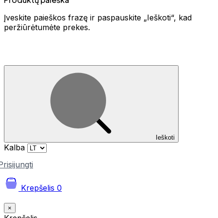
Įveskite paieškos frazę ir paspauskite „Ieškoti“, kad
peržiūrėtumėte prekes.
Ieškoti
Kalba
Prisijungti
Krepšelis
0
×