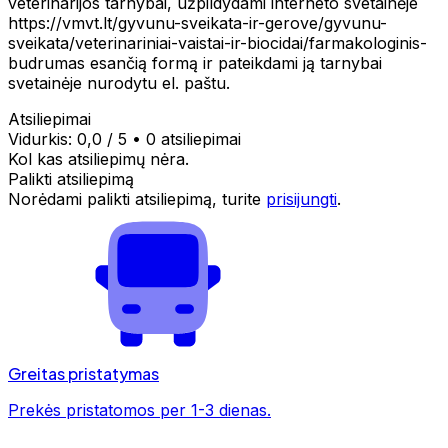
veterinarijos tarnybai, užpildydami interneto svetainėje
https://vmvt.lt/gyvunu-sveikata-ir-gerove/gyvunu-
sveikata/veterinariniai-vaistai-ir-biocidai/farmakologinis-
budrumas esančią formą ir pateikdami ją tarnybai
svetainėje nurodytu el. paštu.
Atsiliepimai
Vidurkis:
0,0
/ 5
•
0 atsiliepimai
Kol kas atsiliepimų nėra.
Palikti atsiliepimą
Norėdami palikti atsiliepimą, turite
prisijungti
.
Greitas pristatymas
Prekės pristatomos per 1-3 dienas.