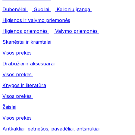
Dubenėliai
Guoliai
Kelionių įranga
Higienos ir valymo priemonės
Higienos priemonės
Valymo priemonės
Skanėstai ir kramtalai
Visos prekės
Drabužiai ir aksesuarai
Visos prekės
Knygos ir literatūra
Visos prekės
Žaislai
Visos prekės
Antkakliai, petnešos, pavadėliai, antsnukiai