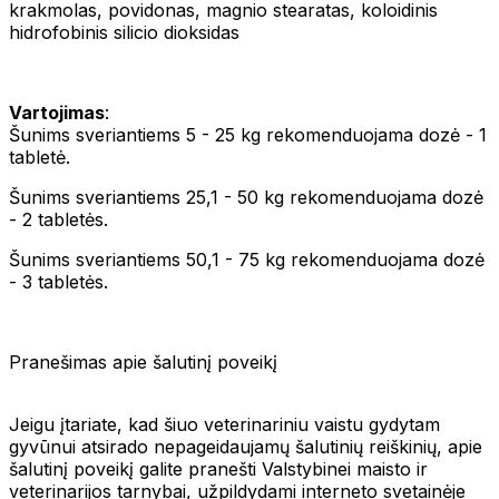
krakmolas, povidonas, magnio stearatas, koloidinis
hidrofobinis silicio dioksidas
Vartojimas
:
Šunims sveriantiems 5 - 25 kg rekomenduojama dozė - 1
tabletė.
Šunims sveriantiems 25,1 - 50 kg rekomenduojama dozė
- 2 tabletės.
Šunims sveriantiems 50,1 - 75 kg rekomenduojama dozė
- 3 tabletės.
Pranešimas apie šalutinį poveikį
Jeigu įtariate, kad šiuo veterinariniu vaistu gydytam
gyvūnui atsirado nepageidaujamų šalutinių reiškinių, apie
šalutinį poveikį galite pranešti Valstybinei maisto ir
veterinarijos tarnybai, užpildydami interneto svetainėje