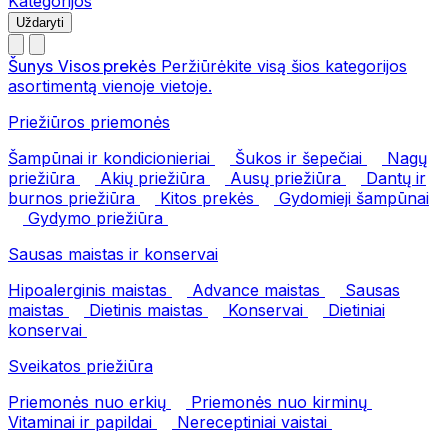
Kategorijos
Uždaryti
Šunys
Visos prekės
Peržiūrėkite visą šios kategorijos
asortimentą vienoje vietoje.
Priežiūros priemonės
Šampūnai ir kondicionieriai
Šukos ir šepečiai
Nagų
priežiūra
Akių priežiūra
Ausų priežiūra
Dantų ir
burnos priežiūra
Kitos prekės
Gydomieji šampūnai
Gydymo priežiūra
Sausas maistas ir konservai
Hipoalerginis maistas
Advance maistas
Sausas
maistas
Dietinis maistas
Konservai
Dietiniai
konservai
Sveikatos priežiūra
Priemonės nuo erkių
Priemonės nuo kirminų
Vitaminai ir papildai
Nereceptiniai vaistai