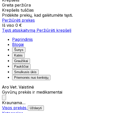
Krepšelis
Greita peržiūra
Krepšelis tuščias
Pridėkite prekių, kad galėtumėte tęsti.
Peržiūrėti prekes
Iš viso
0 €
Tęsti atsiskaitymą
Peržiūrėti krepšelį
Pagrindinis
Blogai
Šunys
Katės
Graužikai
Paukščiai
Smulkusis ūkis
Priemonės nuo kenkėjų
Aro Vet. Vaistinė
Gyvūnų prekės ir medikamentai
Kraunama…
Visos prekės
Uždaryti