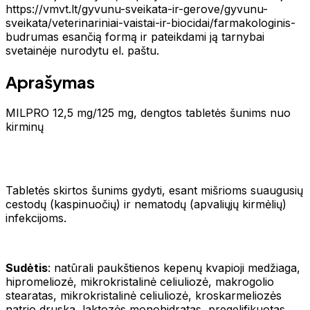
https://vmvt.lt/gyvunu-sveikata-ir-gerove/gyvunu-
sveikata/veterinariniai-vaistai-ir-biocidai/farmakologinis-
budrumas esančią formą ir pateikdami ją tarnybai
svetainėje nurodytu el. paštu.
Aprašymas
MILPRO 12,5 mg/125 mg, dengtos tabletės šunims nuo
kirminų
Tabletės skirtos šunims gydyti, esant mišrioms suaugusių
cestodų (kaspinuočių) ir nematodų (apvaliųjų kirmėlių)
infekcijoms.
Sudėtis
: natūrali paukštienos kepenų kvapioji medžiaga,
hipromeliozė, mikrokristalinė celiuliozė, makrogolio
stearatas, mikrokristalinė celiuliozė, kroskarmeliozės
natrio druska, laktozės monohidratas, pregelifikuotas