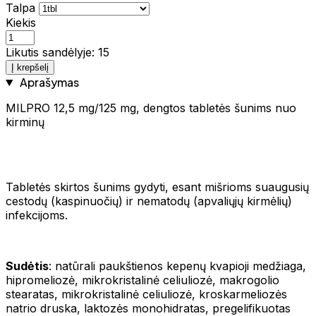
Talpa
Kiekis
Likutis sandėlyje: 15
Į krepšelį
Aprašymas
MILPRO 12,5 mg/125 mg, dengtos tabletės šunims nuo
kirminų
Tabletės skirtos šunims gydyti, esant mišrioms suaugusių
cestodų (kaspinuočių) ir nematodų (apvaliųjų kirmėlių)
infekcijoms.
Sudėtis
: natūrali paukštienos kepenų kvapioji medžiaga,
hipromeliozė, mikrokristalinė celiuliozė, makrogolio
stearatas, mikrokristalinė celiuliozė, kroskarmeliozės
natrio druska, laktozės monohidratas, pregelifikuotas