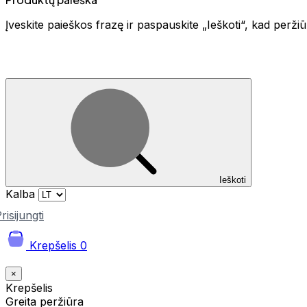
Įveskite paieškos frazę ir paspauskite „Ieškoti“, kad perž
Ieškoti
Kalba
risijungti
Krepšelis
0
×
Krepšelis
Greita peržiūra