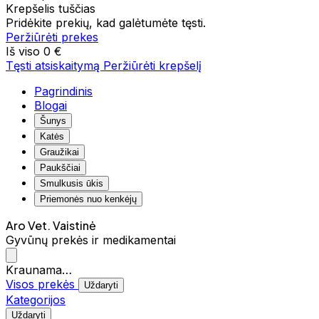
Krepšelis tuščias
Pridėkite prekių, kad galėtumėte tęsti.
Peržiūrėti prekes
Iš viso
0 €
Tęsti atsiskaitymą
Peržiūrėti krepšelį
Pagrindinis
Blogai
Šunys
Katės
Graužikai
Paukščiai
Smulkusis ūkis
Priemonės nuo kenkėjų
Aro Vet. Vaistinė
Gyvūnų prekės ir medikamentai
Kraunama…
Visos prekės
Uždaryti
Kategorijos
Uždaryti