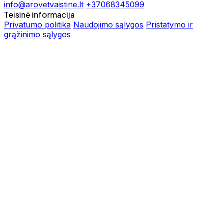
info@arovetvaistine.lt
+37068345099
Teisinė informacija
Privatumo politika
Naudojimo sąlygos
Pristatymo ir
grąžinimo sąlygos