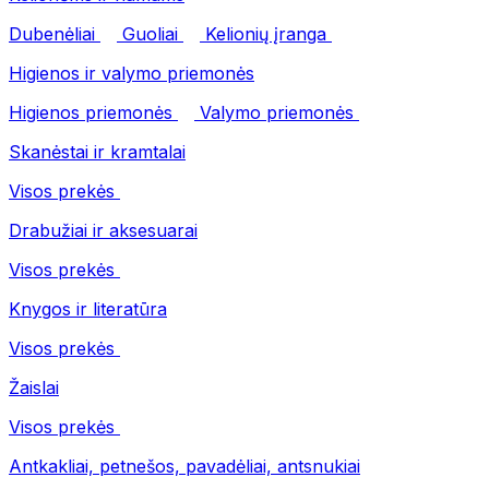
Dubenėliai
Guoliai
Kelionių įranga
Higienos ir valymo priemonės
Higienos priemonės
Valymo priemonės
Skanėstai ir kramtalai
Visos prekės
Drabužiai ir aksesuarai
Visos prekės
Knygos ir literatūra
Visos prekės
Žaislai
Visos prekės
Antkakliai, petnešos, pavadėliai, antsnukiai