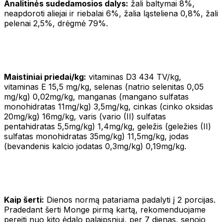
Analitinės sudedamosios dalys:
žali baltymai 8%,
neapdoroti aliejai ir riebalai 6%, žalia ląsteliena 0,8%, žali
pelenai 2,5%, drėgmė 79%.
Maistiniai priedai/kg:
vitaminas D3 434 TV/kg,
vitaminas E 15,5 mg/kg, selenas (natrio selenitas 0,05
mg/kg) 0,02mg/kg, manganas (mangano sulfatas
monohidratas 11mg/kg) 3,5mg/kg, cinkas (cinko oksidas
20mg/kg) 16mg/kg, varis (vario (II) sulfatas
pentahidratas 5,5mg/kg) 1,4mg/kg, geležis (geležies (II)
sulfatas monohidratas 35mg/kg) 11,5mg/kg, jodas
(bevandenis kalcio jodatas 0,3mg/kg) 0,19mg/kg.
Kaip šerti:
Dienos normą patariama padalyti į 2 porcijas.
Pradedant šerti Monge pirmą kartą, rekomenduojame
pereiti nuo kito ėdalo palaipsniui, per 7 dienas, senojo