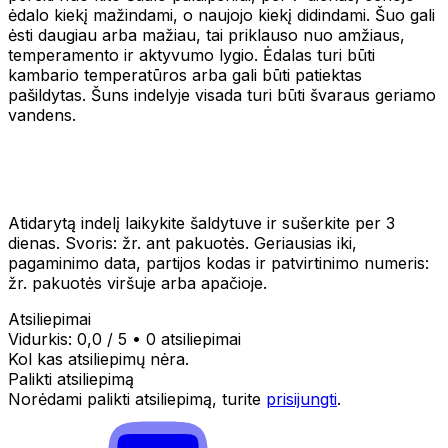
ėdalo kiekį mažindami, o naujojo kiekį didindami. Šuo gali
ėsti daugiau arba mažiau, tai priklauso nuo amžiaus,
temperamento ir aktyvumo lygio. Ėdalas turi būti
kambario temperatūros arba gali būti patiektas
pašildytas. Šuns indelyje visada turi būti švaraus geriamo
vandens.
Atidarytą indelį laikykite šaldytuve ir sušerkite per 3
dienas. Svoris: žr. ant pakuotės. Geriausias iki,
pagaminimo data, partijos kodas ir patvirtinimo numeris:
žr. pakuotės viršuje arba apačioje.
Atsiliepimai
Vidurkis:
0,0
/ 5
•
0 atsiliepimai
Kol kas atsiliepimų nėra.
Palikti atsiliepimą
Norėdami palikti atsiliepimą, turite
prisijungti
.