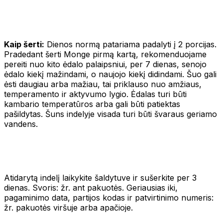
Kaip šerti:
Dienos normą patariama padalyti į 2 porcijas.
Pradedant šerti Monge pirmą kartą, rekomenduojame
pereiti nuo kito ėdalo palaipsniui, per 7 dienas, senojo
ėdalo kiekį mažindami, o naujojo kiekį didindami. Šuo gali
ėsti daugiau arba mažiau, tai priklauso nuo amžiaus,
temperamento ir aktyvumo lygio. Ėdalas turi būti
kambario temperatūros arba gali būti patiektas
pašildytas. Šuns indelyje visada turi būti švaraus geriamo
vandens.
Atidarytą indelį laikykite šaldytuve ir sušerkite per 3
dienas. Svoris: žr. ant pakuotės. Geriausias iki,
pagaminimo data, partijos kodas ir patvirtinimo numeris:
žr. pakuotės viršuje arba apačioje.