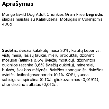
Aprašymas
Monge Bwild Dog Adult Chunkies Grain Free
begrūdis
šlapias maistas su Kalakutiena, Moliūgais ir Cukinijomis
400g
Sudėtis:
šviežia kalakutų mėsa 26%, kiaulių kepenys,
vištų mėsa, lašišų taukai, mielių produktai, džiovinti
moliūgai (atitinka 8,6% šviežių moliūgų), džiovintos
cukinijos (atitinka 8,6% šviežių cukinijų), mineralai,
bulvės, šviežios mėlynės, šviežios spanguolės, šviežios
avietės, ksilooligosacharidai (0,1% XOS), yucca
schidigera, spirulina (0,1%), gliukozaminas (0,019%),
chondroitino sulfatas (0,01%).