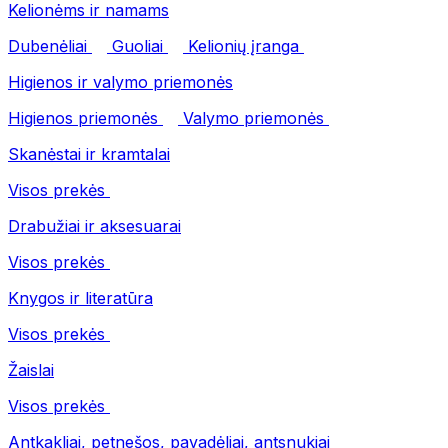
Kelionėms ir namams
Dubenėliai
Guoliai
Kelionių įranga
Higienos ir valymo priemonės
Higienos priemonės
Valymo priemonės
Skanėstai ir kramtalai
Visos prekės
Drabužiai ir aksesuarai
Visos prekės
Knygos ir literatūra
Visos prekės
Žaislai
Visos prekės
Antkakliai, petnešos, pavadėliai, antsnukiai