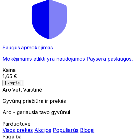
Saugus apmokėjimas
Mokėjimams atlikti yra naudojamos Paysera paslaugos.
Kaina
1,65 €
Į krepšelį
Aro Vet. Vaistinė
Gyvūnų priežiūra ir prekės
Aro - geriausia tavo gyvūnui
Parduotuvė
Visos prekės
Akcijos
Populiarūs
Blogai
Pagalba