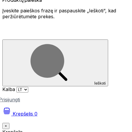
Įveskite paieškos frazę ir paspauskite „Ieškoti“, kad
peržiūrėtumėte prekes.
Ieškoti
Kalba
Prisijungti
Krepšelis
0
×