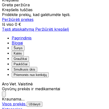
Krepšelis
Greita peržiūra
Krepšelis tuščias
Pridėkite prekių, kad galėtumėte tęsti.
Peržiūrėti prekes
Iš viso
0 €
Tęsti atsiskaitymą
Peržiūrėti krepšelį
Pagrindinis
Blogai
Šunys
Katės
Graužikai
Paukščiai
Smulkusis ūkis
Priemonės nuo kenkėjų
Aro Vet. Vaistinė
Gyvūnų prekės ir medikamentai
Kraunama…
Visos prekės
Uždaryti