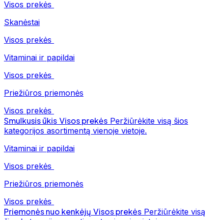
Visos prekės
Skanėstai
Visos prekės
Vitaminai ir papildai
Visos prekės
Priežiūros priemonės
Visos prekės
Smulkusis ūkis
Visos prekės
Peržiūrėkite visą šios
kategorijos asortimentą vienoje vietoje.
Vitaminai ir papildai
Visos prekės
Priežiūros priemonės
Visos prekės
Priemonės nuo kenkėjų
Visos prekės
Peržiūrėkite visą