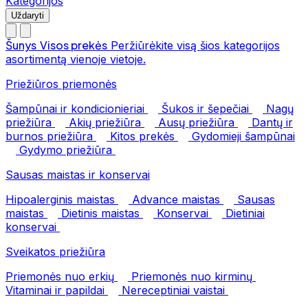
Kategorijos
Uždaryti
Šunys
Visos prekės
Peržiūrėkite visą šios kategorijos
asortimentą vienoje vietoje.
Priežiūros priemonės
Šampūnai ir kondicionieriai
Šukos ir šepečiai
Nagų
priežiūra
Akių priežiūra
Ausų priežiūra
Dantų ir
burnos priežiūra
Kitos prekės
Gydomieji šampūnai
Gydymo priežiūra
Sausas maistas ir konservai
Hipoalerginis maistas
Advance maistas
Sausas
maistas
Dietinis maistas
Konservai
Dietiniai
konservai
Sveikatos priežiūra
Priemonės nuo erkių
Priemonės nuo kirminų
Vitaminai ir papildai
Nereceptiniai vaistai