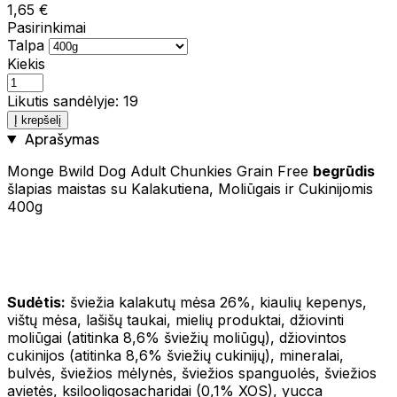
1,65 €
Pasirinkimai
Talpa
Kiekis
Likutis sandėlyje: 19
Į krepšelį
Aprašymas
Monge Bwild Dog Adult Chunkies Grain Free
begrūdis
šlapias maistas su Kalakutiena, Moliūgais ir Cukinijomis
400g
Sudėtis:
šviežia kalakutų mėsa 26%, kiaulių kepenys,
vištų mėsa, lašišų taukai, mielių produktai, džiovinti
moliūgai (atitinka 8,6% šviežių moliūgų), džiovintos
cukinijos (atitinka 8,6% šviežių cukinijų), mineralai,
bulvės, šviežios mėlynės, šviežios spanguolės, šviežios
avietės, ksilooligosacharidai (0,1% XOS), yucca