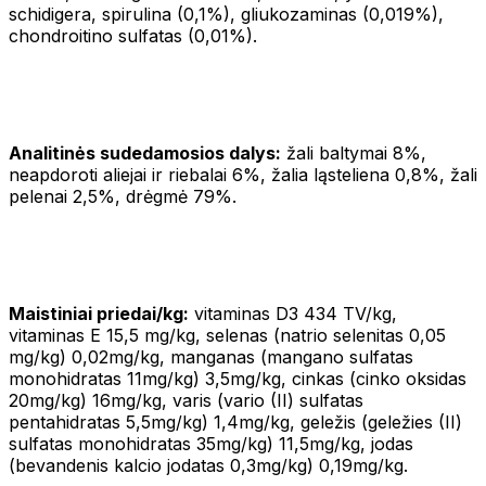
schidigera, spirulina (0,1%), gliukozaminas (0,019%),
chondroitino sulfatas (0,01%).
Analitinės sudedamosios dalys:
žali baltymai 8%,
neapdoroti aliejai ir riebalai 6%, žalia ląsteliena 0,8%, žali
pelenai 2,5%, drėgmė 79%.
Maistiniai priedai/kg:
vitaminas D3 434 TV/kg,
vitaminas E 15,5 mg/kg, selenas (natrio selenitas 0,05
mg/kg) 0,02mg/kg, manganas (mangano sulfatas
monohidratas 11mg/kg) 3,5mg/kg, cinkas (cinko oksidas
20mg/kg) 16mg/kg, varis (vario (II) sulfatas
pentahidratas 5,5mg/kg) 1,4mg/kg, geležis (geležies (II)
sulfatas monohidratas 35mg/kg) 11,5mg/kg, jodas
(bevandenis kalcio jodatas 0,3mg/kg) 0,19mg/kg.