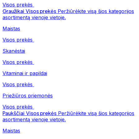
Visos prekės
Graužikai
Visos prekės
Peržiūrėkite visą šios kategorijos
asortimentą vienoje vietoje.
Maistas
Visos prekės
Skanėstai
Visos prekės
Vitaminai ir papildai
Visos prekės
Priežiūros priemonės
Visos prekės
Paukščiai
Visos prekės
Peržiūrėkite visą šios kategorijos
asortimentą vienoje vietoje.
Maistas