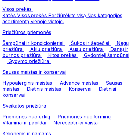
Visos prekės
Katės
Visos prekės
Peržiūrėkite visą šios kategorijos
asortimentą vienoje vietoje.
Priežiūros priemonės
Šampūnai ir kondicionieriai
Šukos ir šepečiai
Nagų
priežiūra
Akių priežiūra
Ausų priežiūra
Dantų ir
burnos priežiūra
Kitos prekės
Gydomieji šampūnai
Gydymo priežiūra
Sausas maistas ir konservai
Hypoalerginis maistas
Advance maistas
Sausas
maistas
Dietinis maistas
Konservai
Dietiniai
konservai
Sveikatos priežiūra
Priemonės nuo erkių
Priemonės nuo kirminų
Vitaminai ir papildai
Nereceptiniai vaistai
Kelionėms ir namams