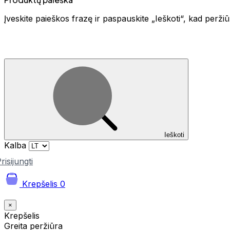
Įveskite paieškos frazę ir paspauskite „Ieškoti“, kad perž
Ieškoti
Kalba
risijungti
Krepšelis
0
×
Krepšelis
Greita peržiūra