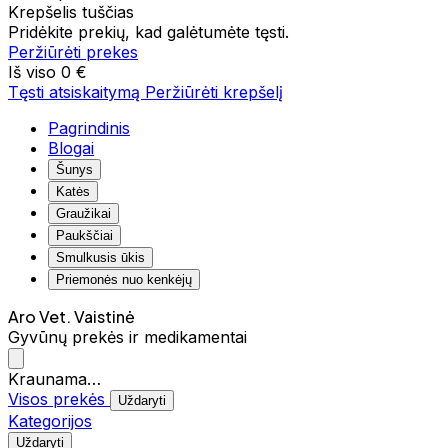
Krepšelis tuščias
Pridėkite prekių, kad galėtumėte tęsti.
Peržiūrėti prekes
Iš viso
0 €
Tęsti atsiskaitymą
Peržiūrėti krepšelį
Pagrindinis
Blogai
Šunys
Katės
Graužikai
Paukščiai
Smulkusis ūkis
Priemonės nuo kenkėjų
Aro Vet. Vaistinė
Gyvūnų prekės ir medikamentai
Kraunama…
Visos prekės
Uždaryti
Kategorijos
Uždaryti