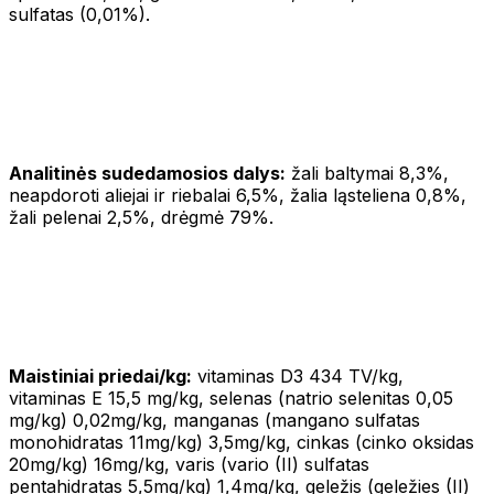
sulfatas (0,01%).
Analitinės sudedamosios dalys:
žali baltymai 8,3%,
neapdoroti aliejai ir riebalai 6,5%, žalia ląsteliena 0,8%,
žali pelenai 2,5%, drėgmė 79%.
Maistiniai priedai/kg:
vitaminas D3 434 TV/kg,
vitaminas E 15,5 mg/kg, selenas (natrio selenitas 0,05
mg/kg) 0,02mg/kg, manganas (mangano sulfatas
monohidratas 11mg/kg) 3,5mg/kg, cinkas (cinko oksidas
20mg/kg) 16mg/kg, varis (vario (II) sulfatas
pentahidratas 5,5mg/kg) 1,4mg/kg, geležis (geležies (II)