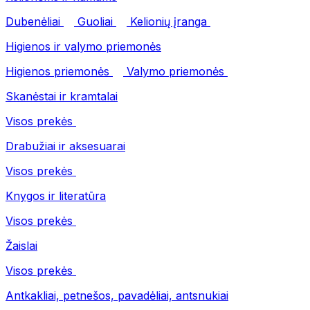
Dubenėliai
Guoliai
Kelionių įranga
Higienos ir valymo priemonės
Higienos priemonės
Valymo priemonės
Skanėstai ir kramtalai
Visos prekės
Drabužiai ir aksesuarai
Visos prekės
Knygos ir literatūra
Visos prekės
Žaislai
Visos prekės
Antkakliai, petnešos, pavadėliai, antsnukiai