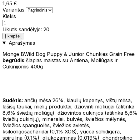
1,65 €
Variantas
Kiekis
Likutis sandėlyje: 20
Į krepšelį
Aprašymas
Monge BWild Dog Puppy & Junior Chunkies Grain Free
begrūdis
šlapias maistas su Antiena, Moliūgais ir
Cukinijomis 400g
Sudėtis:
ančių mėsa 26%, kiaulių kepenys, vištų mėsa,
lašišų taukai, mielių produktai, džiovinti moliūgai (atitinka
8,6% šviežių moliūgų), džiovintos cukinijos (atitinka 8,6%
šviežių cukinijų), mineralai, bulvės, šviežios mėlynės,
šviežios spanguolės, šviežios avietės,
ksilooligosacharidai (0,1% XOS), yucca schidigera,
spirulina (0,1%), gliukozaminas (0,019%), chondroitino