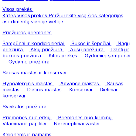
Visos prekės
Katės
Visos prekės
Peržiūrėkite visą šios kategorijos
asortimentą vienoje vietoje.
Priežiūros priemonės
Šampūnai ir kondicionieriai
Šukos ir šepečiai
Nagų
priežiūra
Akių priežiūra
Ausų priežiūra
Dantų ir
burnos priežiūra
Kitos prekės
Gydomieji šampūnai
Gydymo priežiūra
Sausas maistas ir konservai
Hypoalerginis maistas
Advance maistas
Sausas
maistas
Dietinis maistas
Konservai
Dietiniai
konservai
Sveikatos priežiūra
Priemonės nuo erkių
Priemonės nuo kirminų
Vitaminai ir papildai
Nereceptiniai vaistai
Kelionėms ir namams