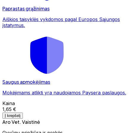
Paprastas grąžinimas
Aiškios taisyklės vykdomos pagal Europos Sąjungos
įstatymus.
Saugus apmokėjimas
Mokėjimams atlikti yra naudojamos Paysera paslaugos.
Kaina
1,65 €
Į krepšelį
Aro Vet. Vaistinė
Gyvūnų priežiūra ir prekės