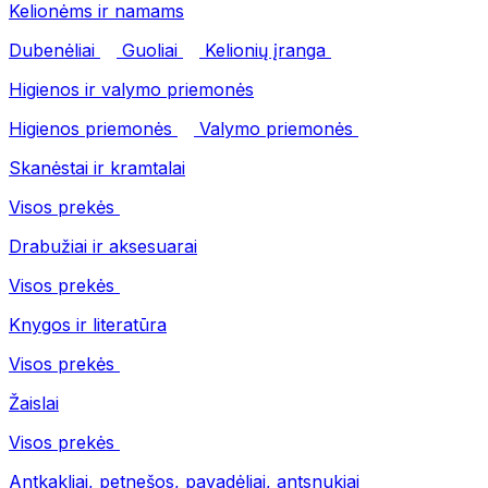
Kelionėms ir namams
Dubenėliai
Guoliai
Kelionių įranga
Higienos ir valymo priemonės
Higienos priemonės
Valymo priemonės
Skanėstai ir kramtalai
Visos prekės
Drabužiai ir aksesuarai
Visos prekės
Knygos ir literatūra
Visos prekės
Žaislai
Visos prekės
Antkakliai, petnešos, pavadėliai, antsnukiai