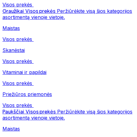
Visos prekės
Graužikai
Visos prekės
Peržiūrėkite visą šios kategorijos
asortimentą vienoje vietoje.
Maistas
Visos prekės
Skanėstai
Visos prekės
Vitaminai ir papildai
Visos prekės
Priežiūros priemonės
Visos prekės
Paukščiai
Visos prekės
Peržiūrėkite visą šios kategorijos
asortimentą vienoje vietoje.
Maistas