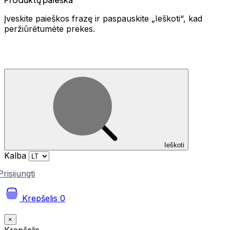
Įveskite paieškos frazę ir paspauskite „Ieškoti“, kad
peržiūrėtumėte prekes.
Ieškoti
Kalba
Prisijungti
Krepšelis
0
×