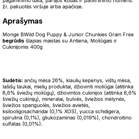
pagaminimo data, partijos kodas ir patvirtinimo numeris:
žr. pakuotės viršuje arba apačioje.
Aprašymas
Monge BWild Dog Puppy & Junior Chunkies Grain Free
begrūdis
šlapias maistas su Antiena, Moliūgais ir
Cukinijomis 400g
Sudėtis:
ančių mėsa 26%, kiaulių kepenys, vištų mėsa,
lašišų taukai, mielių produktai, džiovinti moliūgai (atitinka
8,6% šviežių moliūgų), džiovintos cukinijos (atitinka 8,6%
šviežių cukinijų), mineralai, bulvės, šviežios mėlynės,
šviežios spanguolės, šviežios avietės,
ksilooligosacharidai (0,1% XOS), yucca schidigera,
spirulina (0,1%), gliukozaminas (0,019%), chondroitino
sulfatas (0,01%).