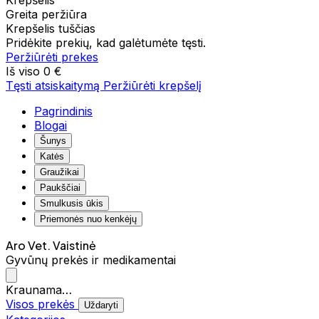
Krepšelis
Greita peržiūra
Krepšelis tuščias
Pridėkite prekių, kad galėtumėte tęsti.
Peržiūrėti prekes
Iš viso
0 €
Tęsti atsiskaitymą
Peržiūrėti krepšelį
Pagrindinis
Blogai
Šunys
Katės
Graužikai
Paukščiai
Smulkusis ūkis
Priemonės nuo kenkėjų
Aro Vet. Vaistinė
Gyvūnų prekės ir medikamentai
Kraunama…
Visos prekės
Uždaryti