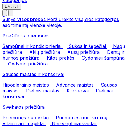
Kategorijos
Uždaryti
Šunys
Visos prekės
Peržiūrėkite visą šios kategorijos
asortimentą vienoje vietoje.
Priežiūros priemonės
Šampūnai ir kondicionieriai
Šukos ir šepečiai
Nagų
priežiūra
Akių priežiūra
Ausų priežiūra
Dantų ir
burnos priežiūra
Kitos prekės
Gydomieji šampūnai
Gydymo priežiūra
Sausas maistas ir konservai
Hipoalerginis maistas
Advance maistas
Sausas
maistas
Dietinis maistas
Konservai
Dietiniai
konservai
Sveikatos priežiūra
Priemonės nuo erkių
Priemonės nuo kirminų
Vitaminai ir papildai
Nereceptiniai vaistai