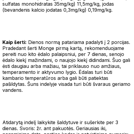
sulfatas monohidratas 35mg/kg) 11,5mg/kg, jodas
(bevandenis kalcio jodatas 0,3mg/kg) 0,19mg/kg.
Kaip šerti:
Dienos normą patariama padalyti į 2 porcijas.
Pradedant šerti Monge pirmą kartą, rekomenduojame
pereiti nuo kito ėdalo palaipsniui, per 7 dienas, senojo
ėdalo kiekį mažindami, o naujojo kiekį didindami. Šuo gali
ėsti daugiau arba mažiau, tai priklauso nuo amžiaus,
temperamento ir aktyvumo lygio. Ėdalas turi būti
kambario temperatūros arba gali būti patiektas
pašildytas. Šuns indelyje visada turi būti švaraus geriamo
vandens.
Atidarytą indelį laikykite šaldytuve ir sušerkite per 3
dienas. Svoris: žr. ant pakuotės. Geriausias iki,