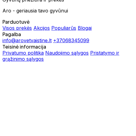
Aro - geriausia tavo gyvūnui
Parduotuvė
Visos prekės
Akcijos
Populiarūs
Blogai
Pagalba
info@arovetvaistine.lt
+37068345099
Teisinė informacija
Privatumo politika
Naudojimo sąlygos
Pristatymo ir
grąžinimo sąlygos