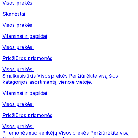
Visos prekės
Skanėstai
Visos prekės
Vitaminai ir papildai
Visos prekės
Priežiūros priemonės
Visos prekės
Smulkusis ūkis
Visos prekės
Peržiūrėkite visą šios
kategorijos asortimentą vienoje vietoje.
Vitaminai ir papildai
Visos prekės
Priežiūros priemonės
Visos prekės
Priemonės nuo kenkėjų
Visos prekės
Peržiūrėkite visą