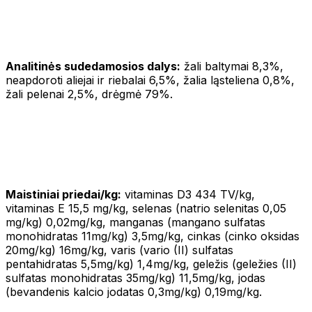
Analitinės sudedamosios dalys:
žali baltymai 8,3%,
neapdoroti aliejai ir riebalai 6,5%, žalia ląsteliena 0,8%,
žali pelenai 2,5%, drėgmė 79%.
Maistiniai priedai/kg:
vitaminas D3 434 TV/kg,
vitaminas E 15,5 mg/kg, selenas (natrio selenitas 0,05
mg/kg) 0,02mg/kg, manganas (mangano sulfatas
monohidratas 11mg/kg) 3,5mg/kg, cinkas (cinko oksidas
20mg/kg) 16mg/kg, varis (vario (II) sulfatas
pentahidratas 5,5mg/kg) 1,4mg/kg, geležis (geležies (II)
sulfatas monohidratas 35mg/kg) 11,5mg/kg, jodas
(bevandenis kalcio jodatas 0,3mg/kg) 0,19mg/kg.