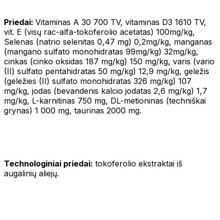
Priedai:
Vitaminas A 30 700 TV, vitaminas D3 1610 TV,
vit. E (visų rac-alfa-tokoferolio acetatas) 100mg/kg,
Selenas (natrio selenitas 0,47 mg) 0,2mg/kg, manganas
(mangano sulfato monohidratas 99mg/kg) 32mg/kg,
cinkas (cinko oksidas 187 mg/kg) 150 mg/kg, varis (vario
(II) sulfato pentahidratas 50 mg/kg) 12,9 mg/kg, geležis
(geležies (II) sulfato monohidratas 326 mg/kg) 107
mg/kg, jodas (bevandenis kalcio jodatas 2,6 mg/kg) 1,7
mg/kg, L-karnitinas 750 mg, DL-metioninas (techniškai
grynas) 1 000 mg, taurinas 2000 mg.
Technologiniai priedai:
tokoferolio ekstraktai iš
augalinių aliejų.