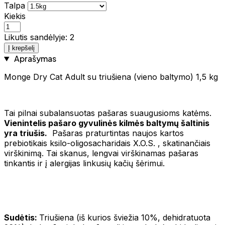
Talpa
Kiekis
Likutis sandėlyje: 2
Į krepšelį
Aprašymas
Monge Dry Cat Adult su triušiena (vieno baltymo) 1,5 kg
Tai pilnai subalansuotas pašaras suaugusioms katėms.
Vienintelis pašaro gyvulinės kilmės baltymų šaltinis
yra triušis.
Pašaras praturtintas naujos kartos
prebiotikais ksilo-oligosacharidais X.O.S. , skatinančiais
virškinimą. Tai skanus, lengvai virškinamas pašaras
tinkantis ir į alergijas linkusių kačių šėrimui.
Sudėtis:
Triušiena (iš kurios šviežia 10%, dehidratuota