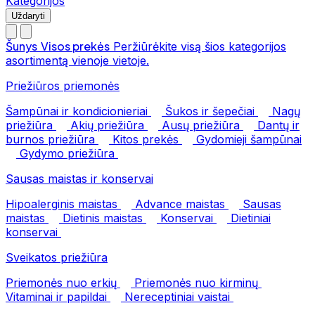
Kategorijos
Uždaryti
Šunys
Visos prekės
Peržiūrėkite visą šios kategorijos
asortimentą vienoje vietoje.
Priežiūros priemonės
Šampūnai ir kondicionieriai
Šukos ir šepečiai
Nagų
priežiūra
Akių priežiūra
Ausų priežiūra
Dantų ir
burnos priežiūra
Kitos prekės
Gydomieji šampūnai
Gydymo priežiūra
Sausas maistas ir konservai
Hipoalerginis maistas
Advance maistas
Sausas
maistas
Dietinis maistas
Konservai
Dietiniai
konservai
Sveikatos priežiūra
Priemonės nuo erkių
Priemonės nuo kirminų
Vitaminai ir papildai
Nereceptiniai vaistai