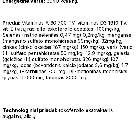
Energetinė vertė:
3940 kcal/kg.
Priedai:
Vitaminas A 30 700 TV, vitaminas D3 1610 TV,
vit. E (visų rac-alfa-tokoferolio acetatas) 100mg/kg,
Selenas (natrio selenitas 0,47 mg) 0,2mg/kg, manganas
(mangano sulfato monohidratas 99mg/kg) 32mg/kg,
cinkas (cinko oksidas 187 mg/kg) 150 mg/kg, varis (vario
(II) sulfato pentahidratas 50 mg/kg) 12,9 mg/kg, geležis
(geležies (II) sulfato monohidratas 326 mg/kg) 107
mg/kg, jodas (bevandenis kalcio jodatas 2,6 mg/kg) 1,7
mg/kg, L-karnitinas 750 mg, DL-metioninas (techniškai
grynas) 1 000 mg, taurinas 2000 mg.
Technologiniai priedai:
tokoferolio ekstraktai iš
augalinių aliejų.