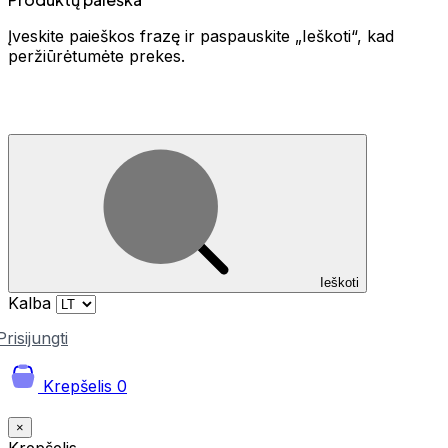
Įveskite paieškos frazę ir paspauskite „Ieškoti“, kad
peržiūrėtumėte prekes.
Ieškoti
Kalba
Prisijungti
Krepšelis
0
×