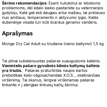
Šėrimo rekomendacijos:
Esant nutukimui ar kitokioms
problemoms, dėl ėdalo kiekio pasitarkite su veterinarijos
gydytoju. Katė gali ėsti daugiau arba mažiau, tai priklauso
nuo amžiaus, temperamento ir aktyvumo lygio. Katės
dubenėlyje visada turi būti švaraus geriamo vandens.
Aprašymas
Monge Dry Cat Adult su triušiena (vieno baltymo) 1,5 kg
Tai pilnai subalansuotas pašaras suaugusioms katėms.
Vienintelis pašaro gyvulinės kilmės baltymų šaltinis
yra triušis.
Pašaras praturtintas naujos kartos
prebiotikais ksilo-oligosacharidais X.O.S. , skatinančiais
virškinimą. Tai skanus, lengvai virškinamas pašaras
tinkantis ir į alergijas linkusių kačių šėrimui.