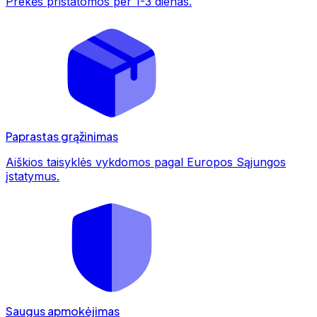
Prekės pristatomos per 1-3 dienas.
Paprastas grąžinimas
Aiškios taisyklės vykdomos pagal Europos Sąjungos
įstatymus.
Saugus apmokėjimas