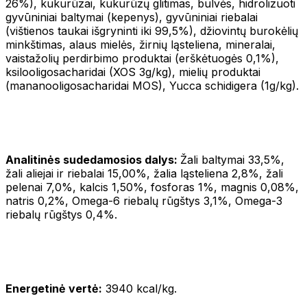
26%), kukurūzai, kukurūzų glitimas, bulvės, hidrolizuoti
gyvūniniai baltymai (kepenys), gyvūniniai riebalai
(vištienos taukai išgryninti iki 99,5%), džiovintų burokėlių
minkštimas, alaus mielės, žirnių ląsteliena, mineralai,
vaistažolių perdirbimo produktai (erškėtuogės 0,1%),
ksilooligosacharidai (XOS 3g/kg), mielių produktai
(mananooligosacharidai MOS), Yucca schidigera (1g/kg).
Analitinės sudedamosios dalys:
Žali baltymai 33,5%,
žali aliejai ir riebalai 15,00%, žalia ląsteliena 2,8%, žali
pelenai 7,0%, kalcis 1,50%, fosforas 1%, magnis 0,08%,
natris 0,2%, Omega-6 riebalų rūgštys 3,1%, Omega-3
riebalų rūgštys 0,4%.
Energetinė vertė:
3940 kcal/kg.