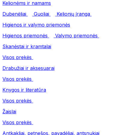
Kelionėms ir namams
Dubenėliai
Guoliai
Kelionių įranga
Higienos ir valymo priemonės
Higienos priemonės
Valymo priemonės
Skanėstai ir kramtalai
Visos prekės
Drabužiai ir aksesuarai
Visos prekės
Knygos ir literatūra
Visos prekės
Žaislai
Visos prekės
Antkakliai, petnešos, pavadėliai, antsnukiai