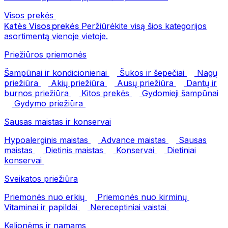
Visos prekės
Katės
Visos prekės
Peržiūrėkite visą šios kategorijos
asortimentą vienoje vietoje.
Priežiūros priemonės
Šampūnai ir kondicionieriai
Šukos ir šepečiai
Nagų
priežiūra
Akių priežiūra
Ausų priežiūra
Dantų ir
burnos priežiūra
Kitos prekės
Gydomieji šampūnai
Gydymo priežiūra
Sausas maistas ir konservai
Hypoalerginis maistas
Advance maistas
Sausas
maistas
Dietinis maistas
Konservai
Dietiniai
konservai
Sveikatos priežiūra
Priemonės nuo erkių
Priemonės nuo kirminų
Vitaminai ir papildai
Nereceptiniai vaistai
Kelionėms ir namams