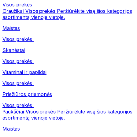
Visos prekės
Graužikai
Visos prekės
Peržiūrėkite visą šios kategorijos
asortimentą vienoje vietoje.
Maistas
Visos prekės
Skanėstai
Visos prekės
Vitaminai ir papildai
Visos prekės
Priežiūros priemonės
Visos prekės
Paukščiai
Visos prekės
Peržiūrėkite visą šios kategorijos
asortimentą vienoje vietoje.
Maistas