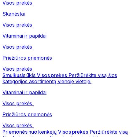
Visos prekės
Skanėstai
Visos prekės
Vitaminai ir papildai
Visos prekės
Priežiūros priemonės
Visos prekės
Smulkusis ūkis
Visos prekės
Peržiūrėkite visą šios
kategorijos asortimentą vienoje vietoje.
Vitaminai ir papildai
Visos prekės
Priežiūros priemonės
Visos prekės
Priemonės nuo kenkėjų
Visos prekės
Peržiūrėkite visą