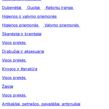
Dubenėliai
Guoliai
Kelionių įranga
Higienos ir valymo priemonės
Higienos priemonės
Valymo priemonės
Skanėstai ir kramtalai
Visos prekės
Drabužiai ir aksesuarai
Visos prekės
Knygos ir literatūra
Visos prekės
Žaislai
Visos prekės
Antkakliai, petnešos, pavadėliai, antsnukiai