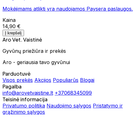
Mokėjimams atlikti yra naudojamos Paysera paslaugos.
Kaina
14,90 €
Į krepšelį
Aro Vet. Vaistinė
Gyvūnų priežiūra ir prekės
Aro - geriausia tavo gyvūnui
Parduotuvė
Visos prekės
Akcijos
Populiarūs
Blogai
Pagalba
info@arovetvaistine.lt
+37068345099
Teisinė informacija
Privatumo politika
Naudojimo sąlygos
Pristatymo ir
grąžinimo sąlygos