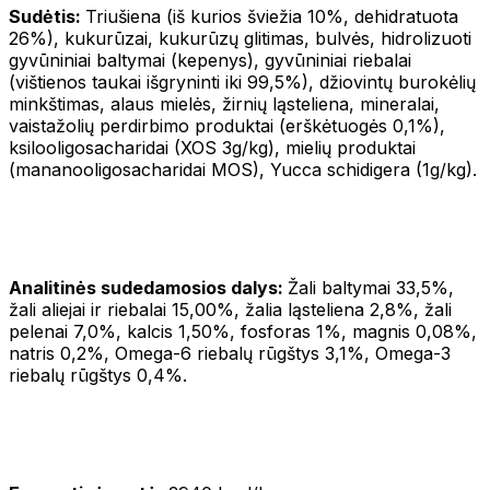
Sudėtis:
Triušiena (iš kurios šviežia 10%, dehidratuota
26%), kukurūzai, kukurūzų glitimas, bulvės, hidrolizuoti
gyvūniniai baltymai (kepenys), gyvūniniai riebalai
(vištienos taukai išgryninti iki 99,5%), džiovintų burokėlių
minkštimas, alaus mielės, žirnių ląsteliena, mineralai,
vaistažolių perdirbimo produktai (erškėtuogės 0,1%),
ksilooligosacharidai (XOS 3g/kg), mielių produktai
(mananooligosacharidai MOS), Yucca schidigera (1g/kg).
Analitinės sudedamosios dalys:
Žali baltymai 33,5%,
žali aliejai ir riebalai 15,00%, žalia ląsteliena 2,8%, žali
pelenai 7,0%, kalcis 1,50%, fosforas 1%, magnis 0,08%,
natris 0,2%, Omega-6 riebalų rūgštys 3,1%, Omega-3
riebalų rūgštys 0,4%.