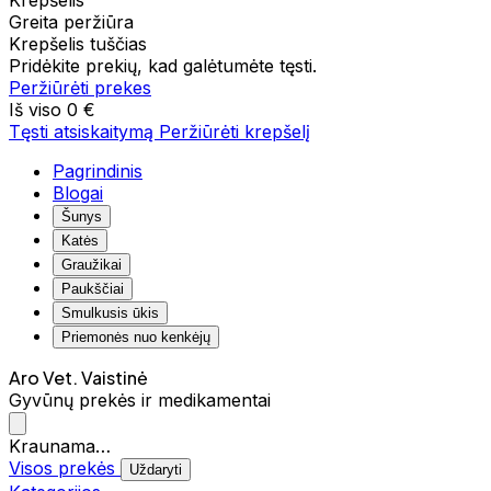
Krepšelis
Greita peržiūra
Krepšelis tuščias
Pridėkite prekių, kad galėtumėte tęsti.
Peržiūrėti prekes
Iš viso
0 €
Tęsti atsiskaitymą
Peržiūrėti krepšelį
Pagrindinis
Blogai
Šunys
Katės
Graužikai
Paukščiai
Smulkusis ūkis
Priemonės nuo kenkėjų
Aro Vet. Vaistinė
Gyvūnų prekės ir medikamentai
Kraunama…
Visos prekės
Uždaryti